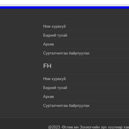
Ном хурахуй
Бидний тухай
Архив
Сурталчилгаа байрлуулах
FH
Ном хурахуй
Бидний тухай
Архив
Сурталчилгаа байрлуулах
@2023 -Өглөө.мн Зохиогчийн эрх хуулиар ха