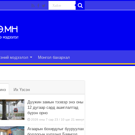
гэний мэдээлэл
Монгол бахархал
инэ
Их Үзсэн
Дүүжин замын тээвэр энэ оны
12 дугаар сард ашиглалтад
бүрэн орно
2026 оны 7 сар 23 / 10 цаг 21 минут
Агаарын бохирдлыг бууруулах
бодлогын хүрээнд Баянгол,