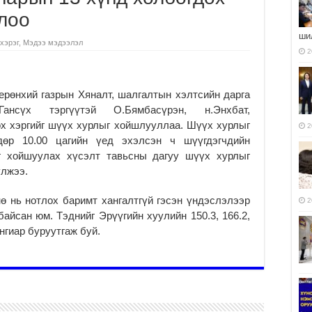
лоо
ши
хэрэг
,
Мэдээ мэдээлэл
2
ерөнхий газрын Хяналт, шалгалтын хэлтсийн дарга
ансүх тэргүүтэй О.Бямбасүрэн, н.Энхбат,
ох хэргийг шүүх хурлыг хойшлууллаа. Шүүх хурлыг
2
дөр 10.00 цагийн үед эхэлсэн ч шүүгдэгчдийн
ыг хойшуулах хүсэлт тавьсны дагуу шүүх хурлыг
улжээ.
нө нь нотлох баримт хангалтгүй гэсэн үндэслэлээр
2
йсан юм. Тэднийг Эрүүгийн хуулийн 150.3, 166.2,
 ангиар буруутгаж буй.