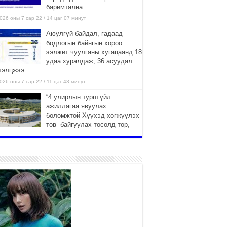
баримтална
026 оны 7 сар 22 / 14 цаг 07 минут
Аюулгүй байдал, гадаад
бодлогын байнгын хороо
ээлжит чуулганы хугацаанд 18
удаа хуралдаж, 36 асуудал
лэлцжээ
026 оны 7 сар 22 / 11 цаг 43 минут
“4 улирлын турш үйл
ажиллагаа явуулах
боломжтой-Хүүхэд хөгжүүлэх
төв” байгуулах төсөлд төр,
вийн хэвшлийн түншлэлийн хүрээнд хамтран
иллахыг урьж байна
026 оны 7 сар 22 / 9 цаг 28 минут
Б.Пүрэвдагва: “Урт цагаан”-ыг
залуучууд чөлөөт цагаа
өнгөрүүлдэг, жуулчид зорьж
ирдэг цэг болгоно
026 оны 7 сар 21 / 16 цаг 47 минут
Тусгай замын автобус /BRT/