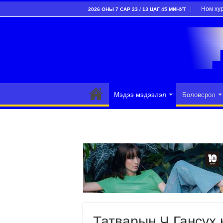
Ном ху
2026 ОНЫ 7 САР 23 / 13 ЦАГ 45 МИНУТ
Мэдээ мэдээлэл
Боловсрол
Татварын Ч.Гансүх 