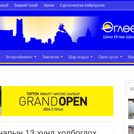
рахуй
Бидний тухай
Архив
Сурталчилгаа байрлуулах
Энтертайнмент
Зөвлөгөө
Шар мэдээ
Орон нутаг
Ир
Ш
нарын 13 хүнд холбогдох