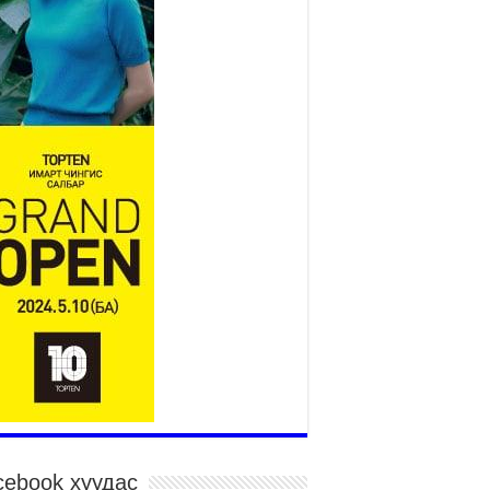
төслийн удирдах хорооны
ээлжит хуралдаан боллоо
2026 оны 7 сар 21 / 16 цаг 43 минут
өнхий сайд Н.Учрал БНХАУ-аас Монгол Улсад
угаа Элчин сайд Шэнь Миньжюанийг хүлээн
ч уулзав
026 оны 7 сар 21 / 16 цаг 39 минут
ГД НАЙРАМДАХ ТАЖИКИСТАН УЛСТАЙ
ИЙН ЗАСГИЙН ХАМТЫН АЖИЛЛАГААГ
ГӨЖҮҮЛНЭ
026 оны 7 сар 21 / 16 цаг 34 минут
,992 суралцагч хотхоны бага сургуульд, 8100
ралцагч төрөлжсөн ахлах сургуульд
ралцана
026 оны 7 сар 21 / 13 цаг 43 минут
P17 хурлын үеэрх замын хөдөлгөөн, нийтийн
врийн зохицуулалт, сургууль, цэцэрлэг, зах,
далдааны төвийн ажиллах хуваарийг гаргаж,
гэдэд мэдээлэхийг үүрэг болголоо
026 оны 7 сар 21 / 11 цаг 59 минут
cebook хуудас