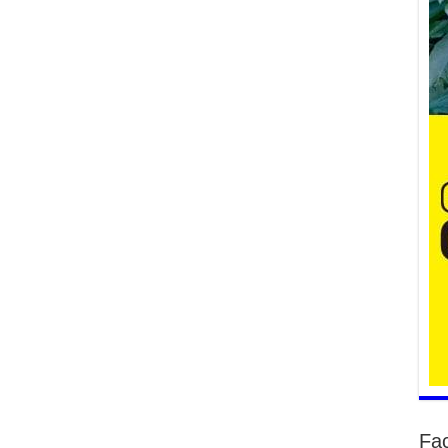
Ер
су
ав
2
БҮ
ЭД
ӨР
2
26
су
су
2
CO
тээ
ху
ир
2
Fa