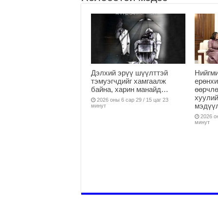
Дэлхий эрүү шүүлттэй
Нийгми
тэмуэгчдийг хамгаалж
ерөнхи
байна, харин манайд…
өөрчлө
хуулий
2026 оны 6 сар 29 / 15 цаг 23
мэдүү
минут
2026 он
минут