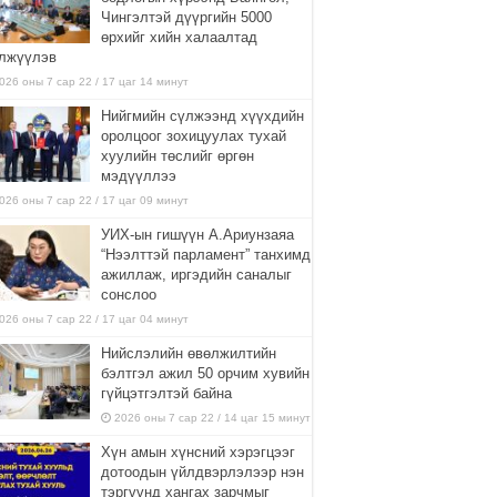
Чингэлтэй дүүргийн 5000
өрхийг хийн халаалтад
лжүүлэв
026 оны 7 сар 22 / 17 цаг 14 минут
Нийгмийн сүлжээнд хүүхдийн
оролцоог зохицуулах тухай
хуулийн төслийг өргөн
мэдүүллээ
026 оны 7 сар 22 / 17 цаг 09 минут
УИХ-ын гишүүн А.Ариунзаяа
“Нээлттэй парламент” танхимд
ажиллаж, иргэдийн саналыг
сонслоо
026 оны 7 сар 22 / 17 цаг 04 минут
Нийслэлийн өвөлжилтийн
бэлтгэл ажил 50 орчим хувийн
гүйцэтгэлтэй байна
2026 оны 7 сар 22 / 14 цаг 15 минут
Хүн амын хүнсний хэрэгцээг
дотоодын үйлдвэрлэлээр нэн
тэргүүнд хангах зарчмыг