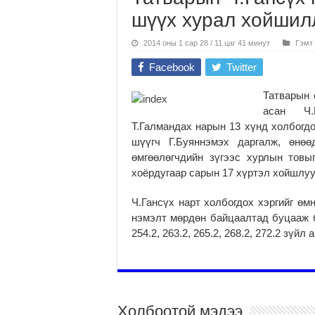
шүүх хурал хойшил
2014 оны 1 сар 28 / 11 цаг 41 минут
Гэмт 
Facebook
Twitter
Татварын 
асан Ч.Г
Т.Галмандах нарын 13 хүнд холбогд
шүүгч Г.Буяннэмэх даргалж, өнөө
өмгөөлөгчдийн зүгээс хурлын тов
хоёрдугаар сарын 17 хүртэл хойшлу
Ч.Гансүх нарт холбогдох хэргийг өм
нэмэлт мөрдөн байцаалтад буцааж ба
254.2, 263.2, 265.2, 268.2, 272.2 зүйл
Холбоотой мэдээ