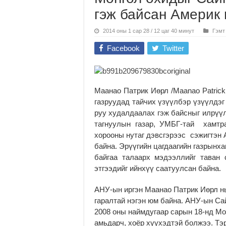
гэж байсан Америк 
2014 оны 1 сар 28 / 12 цаг 40 минут
Гэмт
Facebook
Twitter
Маанао Патрик Иөрл /Maanao Patrick
газруудад тайчих үзүүлбэр үзүүлдэ
руу худалдаалах гэж байсныг илрүүл
тагнуулын газар, УМБГ-тай хамтр
хорооны нутаг дэвсгэрээс сэжигтэн
байна. Эрүүгийн цагдаагийн газрынх
байгаа талаарх мэдээллийг таван
этгээдийг ийнхүү саатуулсан байна.
АНУ-ын иргэн Маанао Патрик Иөрл нь
гаралтай нэгэн юм байна. АНУ-ын Са
2008 оны наймдугаар сарын 18-нд Мо
амьдарч, хоёр хүүхэдтэй болжээ. Тэ