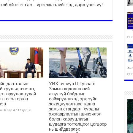
рхойгүй нэгэн аж…үргэлжлэлийг
энд дарж
үзнэ үү!
2
хэ
2
йн даатгалын
УИХ гишүүн Ц.Туваан:
й хуульд нэмэлт,
Замын хөдөлгөөний
лт оруулах тухай
аюулгүй байдлыг
н төсөл өргөн
сайжруулахад эрх зүйн
лэв
зохицуулалтаас гадна
ху
замын стандарт, хурдны
аж
ы 6 сар 4 / 17 цаг 36
хязгаарлалтын шинэчлэл
2
болон хариуцлагын
шударга тогтолцоог цогцоор
нь шийдвэрлэх