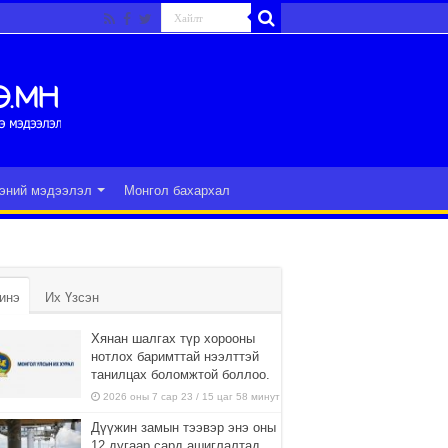
эний мэдээлэл
Монгол бахархал
инэ
Их Үзсэн
Хянан шалгах түр хорооны
нотлох баримттай нээлттэй
танилцах боломжтой боллоо.
2026 оны 7 сар 23 / 15 цаг 58 минут
Дүүжин замын тээвэр энэ оны
12 дугаар сард ашиглалтад