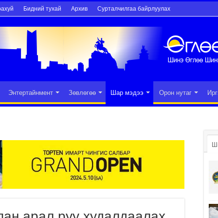
рахуй
Бидний тухай
Архив
Сурталчилгаа байрлуулах
Энтертайнмент
Зөвлөгөө
Шар мэдээ
Орон нутаг
Ирг
Ш
пан арал руу худалдаалах