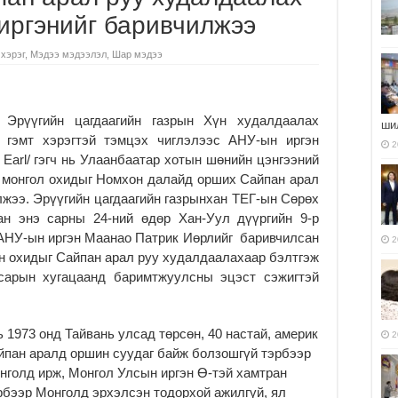
иргэнийг баривчилжээ
 хэрэг
,
Мэдээ мэдээлэл
,
Шар мэдээ
Эрүүгийн цагдаагийн газрын Хүн худалдаалах
ши
гэмт хэрэгтэй тэмцэх чиглэлээс АНУ-ын иргэн
2
 Earl/ гэгч нь Улаанбаатар хотын шөнийн цэнгээний
г монгол охидыг Номхон далайд орших Сайпан арал
жээ. Эрүүгийн цагдаагийн газрынхан ТЕГ-ын Сөрөх
ан энэ сарны 24-ний өдөр Хан-Уул дүүргийн 9-р
 АНУ-ын иргэн Маанао Патрик Иөрлийг баривчилсан
2
ан охидыг Сайпан арал руу худалдаалахаар бэлтгэж
 сарын хугацаанд баримтжуулсны эцэст сэжигтэй
 1973 онд Тайвань улсад төрсөн, 40 настай, америк
2
йпан аралд оршин суудаг байж болзошгүй тэрбээр
нголд ирж, Монгол Улсын иргэн Ө-тэй хамтран
рбээр Монголд эрхэлсэн тодорхой ажилгүй, ял