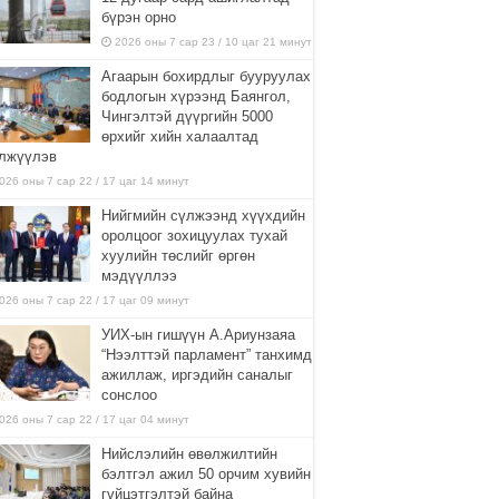
бүрэн орно
2026 оны 7 сар 23 / 10 цаг 21 минут
Агаарын бохирдлыг бууруулах
бодлогын хүрээнд Баянгол,
Чингэлтэй дүүргийн 5000
өрхийг хийн халаалтад
лжүүлэв
026 оны 7 сар 22 / 17 цаг 14 минут
Нийгмийн сүлжээнд хүүхдийн
оролцоог зохицуулах тухай
хуулийн төслийг өргөн
мэдүүллээ
026 оны 7 сар 22 / 17 цаг 09 минут
УИХ-ын гишүүн А.Ариунзаяа
“Нээлттэй парламент” танхимд
ажиллаж, иргэдийн саналыг
сонслоо
026 оны 7 сар 22 / 17 цаг 04 минут
Нийслэлийн өвөлжилтийн
бэлтгэл ажил 50 орчим хувийн
гүйцэтгэлтэй байна