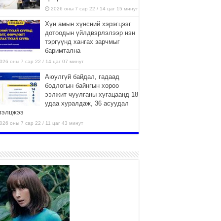
2026 оны 7 сар 22 / 14 цаг 15 минут
Хүн амын хүнсний хэрэгцээг
дотоодын үйлдвэрлэлээр нэн
тэргүүнд хангах зарчмыг
баримтална
026 оны 7 сар 22 / 14 цаг 07 минут
Аюулгүй байдал, гадаад
бодлогын байнгын хороо
ээлжит чуулганы хугацаанд 18
удаа хуралдаж, 36 асуудал
лэлцжээ
026 оны 7 сар 22 / 11 цаг 43 минут
“4 улирлын турш үйл
ажиллагаа явуулах
боломжтой-Хүүхэд хөгжүүлэх
төв” байгуулах төсөлд төр,
вийн хэвшлийн түншлэлийн хүрээнд хамтран
иллахыг урьж байна
026 оны 7 сар 22 / 9 цаг 28 минут
Б.Пүрэвдагва: “Урт цагаан”-ыг
залуучууд чөлөөт цагаа