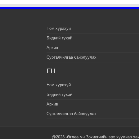
Ном хурахуй
Бидний тухай
Архив
Сурталчилгаа байрлуулах
FH
Ном хурахуй
Бидний тухай
Архив
Сурталчилгаа байрлуулах
@2023 -Өглөө.мн Зохиогчийн эрх хуулиар ха