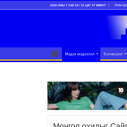
Ном ху
2026 ОНЫ 7 САР 23 / 21 ЦАГ 37 МИНУТ
Мэдээ мэдээлэл
Боловсрол
Монгол охидыг Сай