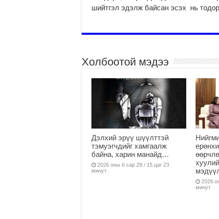
шийтгэл эдэлж байсан эсэх нь тодо
Холбоотой мэдээ
Дэлхий эрүү шүүлттэй
Нийгми
тэмуэгчдийг хамгаалж
ерөнхи
байна, харин манайд…
өөрчлө
хуулий
2026 оны 6 сар 29 / 15 цаг 23
мэдүү
минут
2026 он
минут