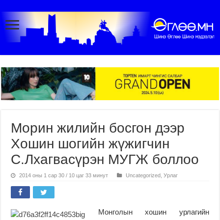
Морин жилийн босгон дээр
Хошин шогийн жүжигчин
С.Лхагвасүрэн МУГЖ боллоо
2014 оны 1 сар 30 / 10 цаг 33 минут
Uncategorized
,
Урлаг
Монголын хошин урлагийн