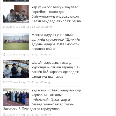
Үер усны болзошгүй аюулаас
сэргийлж, холбогдох
байгууллагууд өндөржүүлсэн
бэлэн байдалд ажиллаж байна
2026 оны 7 сар 15 / 13 цаг 06 минут
Монгол адууны үнэ цэнийг
дэлхийд сурталчлах “Дэлхийн
адууны өдөр”-т 15000 морьтон
оролцож байна
2026 оны 7 сар 15 / 11 цаг 51 минут
Шагайн харвааны насанд
хүрэгчдийн багийн төрөлд 106
багийн 848 харваач өрсөлдөж,
шилдгүүд шалгарав
2026 оны 7 сар 15 / 11 цаг 45 минут
Үндэсний их баяр наадмын сур
харвааны шагналыг
нийслэлийн Засаг дарга
бөгөөд Улаанбаатар хотын
Захирагч Б.Пүрэвдагва гардууллаа
2026 оны 7 сар 15 / 11 цаг 41 минут