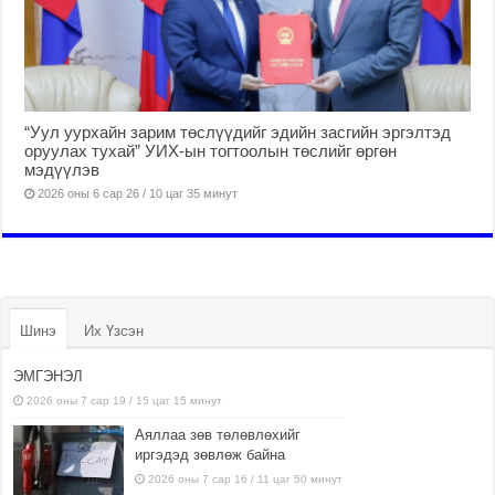
“Уул уурхайн зарим төслүүдийг эдийн засгийн эргэлтэд
оруулах тухай” УИХ-ын тогтоолын төслийг өргөн
мэдүүлэв
2026 оны 6 сар 26 / 10 цаг 35 минут
Шинэ
Их Үзсэн
ЭМГЭНЭЛ
2026 оны 7 сар 19 / 15 цаг 15 минут
Аяллаа зөв төлөвлөхийг
иргэдэд зөвлөж байна
2026 оны 7 сар 16 / 11 цаг 50 минут