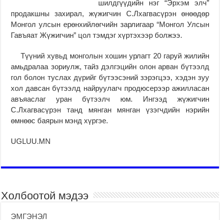
шилдгүүдийн нэг “Эрхэм элч”
продакшны захирал, жүжигчин С.Лхагвасүрэн өнөөдөр
Монгол улсын ерөнхийлөгчийн зарлигаар “Монгол Улсын
Гавъяат Жүжигчин” цол тэмдэг хүртэхээр болжээ.
Түүний хувьд монголын хошин урлагт 20 гаруй жилийн
амьдралаа зориулж, тайз дэлгэцийн олон арван бүтээлд
гол болон туслах дүрийг бүтээсэний зэрэгцээ, хэдэн зуу
хол давсан бүтээлд найруулагч продюсерээр ажилласан
авъяаслаг уран бүтээлч юм. Ингээд жүжигчин
С.Лхагвасүрэн танд мянган мянган үзэгчдийн нэрийн
өмнөөс баярын мэнд хүргэе.
UGLUU.MN
Холбоотой мэдээ
ЭМГЭНЭЛ