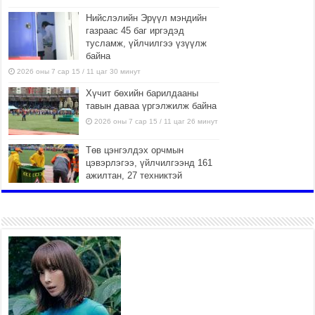
Нийслэлийн Эрүүл мэндийн
газраас 45 баг иргэдэд
тусламж, үйлчилгээ үзүүлж
байна
2026 оны 7 сар 15 / 11 цаг 30 минут
Хүчит бөхийн барилдааны
тавын даваа үргэлжилж байна
2026 оны 7 сар 15 / 11 цаг 26 минут
Төв цэнгэлдэх орчмын
цэвэрлэгээ, үйлчилгээнд 161
ажилтан, 27 техниктэй
ажиллаж байна
2026 оны 7 сар 15 / 11 цаг 22 минут
Наадмын амралтын өдрүүдэд
нийслэлийн эрүүл мэндийн
байгууллагууд дараах
хуваарийн дагуу ажиллана
2026 оны 7 сар 15 / 11 цаг 18 минут
Үндэсний их баяр наадам
эхэллээ