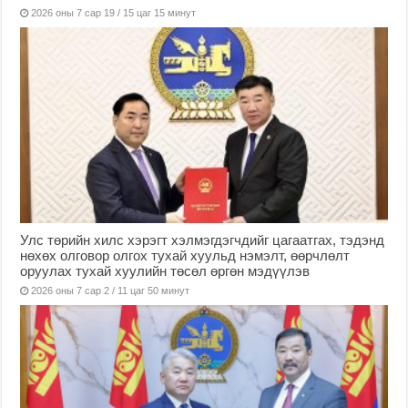
2026 оны 7 сар 19 / 15 цаг 15 минут
Улс төрийн хилс хэрэгт хэлмэгдэгчдийг цагаатгах, тэдэнд
нөхөх олговор олгох тухай хуульд нэмэлт, өөрчлөлт
оруулах тухай хуулийн төсөл өргөн мэдүүлэв
2026 оны 7 сар 2 / 11 цаг 50 минут