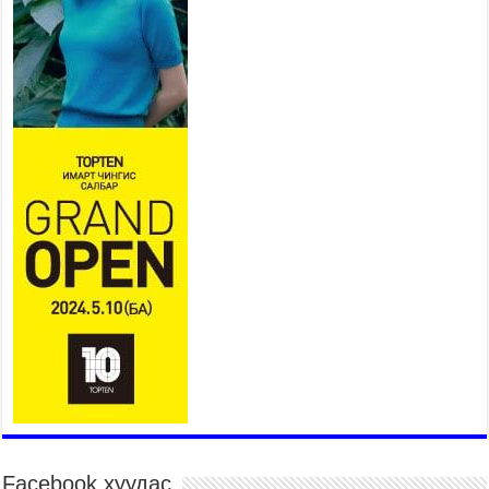
2026 оны 7 сар 15 / 11 цаг 14 минут
Үер усны аюулаас сэргийлж, нийслэлийн Онцгой
байдлын газрын 162 алба хаагч үүрэг гүйцэтгэж
байна
2026 оны 7 сар 15 / 11 цаг 07 минут
Үндэсний их сурын харваанд 850 харваач цэц
мэргэнээ сорьж байна
2026 оны 7 сар 15 / 11 цаг 03 минут
Төв цэнгэлдэхийн эргэн тойронд
2026 оны 7 сар 15 / 10 цаг 58 минут
Үндэсний их баяр наадмын шагайн харваа
насанд хүрэгчдийн багийн харваагаар
үргэлжилж байна
2026 оны 7 сар 15 / 10 цаг 52 минут
Үндэсний их баяр наадмын хүчит бөхийн
барилдаан эхэллээ
2026 оны 7 сар 15 / 10 цаг 46 минут
Үндэсний хувцасны өдрийг тохиолдуулан
Facebook хуудас