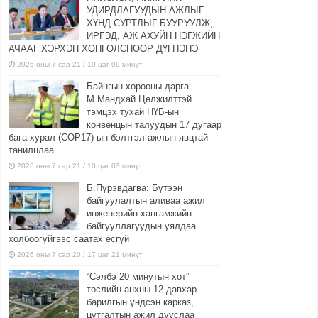
УДИРДЛАГУУДЫН АЖЛЫГ
ХҮНД СУРТЛЫГ БУУРУУЛЖ,
ИРГЭД, АЖ АХУЙН НЭГЖИЙН
АЧААГ ХЭРХЭН ХӨНГӨЛСНӨӨР ДҮГНЭНЭ
2026 оны 7 сар 21 / 10 цаг 09 минут
Байнгын хорооны дарга
М.Мандхай Цөлжилттэй
тэмцэх тухай НҮБ-ын
конвенцын талуудын 17 дугаар
бага хурал (СОР17)-ын бэлтгэл ажлын явцтай
танилцлаа
2026 оны 7 сар 21 / 10 цаг 03 минут
Б.Пүрэвдагва: Бүтээн
байгуулалтын аливаа ажил
инженерийн хангамжийн
байгууллагуудын уялдаа
холбоогүйгээс саатах ёсгүй
2026 оны 7 сар 20 / 17 цаг 21 минут
“Сэлбэ 20 минутын хот”
төслийн анхны 12 давхар
барилгын үндсэн карказ,
цутгалтын ажил дууслаа