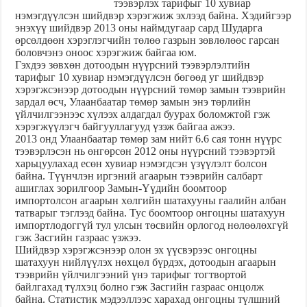
тээвэрлэх тарифыг 10 хувиар
нэмэгдүүлсэн шийдвэр хэрэгжиж эхлээд байна. Хэдийгээр
энэхүү шийдвэр 2013 оны наймдугаар сард Шударга
өрсөлдөөн хэрэглэгчийн төлөө газрын зөвлөлөөс гарсан
боловч
энэ оноос хэрэгжиж байгаа юм.
Гэхдээ зөвхөн дотоодын нүүрсний тээвэрлэлтийн
тарифыг 10 хувиар нэмэгдүүлсэн бөгөөд уг шийдвэр
хэрэгжсэнээр дотоодын нүүрсний төмөр замын тээврийн
зардал өсч, Улаанбаатар төмөр замын энэ төрлийн
үйлчилгээнээс хүлээх алдагдал буурах боломжтой гэж
хэрэгжүүлэгч байгууллагууд үзэж байгаа ажээ.
2013 онд Улаанбаатар төмөр зам нийт 6.6 сая тонн нүүрс
тээвэрлэсэн нь өнгөрсөн 2012 оны нүүрсний тээвэртэй
харьцуулахад есөн хувиар нэмэгдсэн үзүүлэлт болсон
байна. Түүнчлэн иргэний агаарын тээврийн салбарт
ашиглах зорилгоор Замын-Үүдийн боомтоор
импортолсон агаарын хөлгийн шатахууны гаалийн албан
татварыг тэглээд байна. Тус боомтоор онгоцны шатахуун
импортлодоггүй тул улсын төсвийн орлогод нөлөөлөхгүй
гэж Засгийн газраас үзжээ.
Шийдвэр хэрэгжсэнээр олон эх үүсвэрээс онгоцны
шатахуун нийлүүлэх нөхцөл бүрдэх, дотоодын агаарын
тээврийн үйлчилгээний үнэ тарифыг тогтвортой
байлгахад түлхэц болно гэж Засгийн газраас онцолж
байна. Статистик мэдээллээс харахад онгоцны түлшний