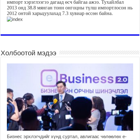
импорт хэрэглээгээ дагаад өсч байгаа ажээ. Тухайлбал
2013 онд 38.8 мянган тонн онгоцны түлш импортлосон нь
2012 онтой харьцуулахад 7.3 хувиар өссөн байна.
Холбоотой мэдээ
Бизнес эрхлэгчдийг хүнд суртал, авлигаас чөлөөлөх е-