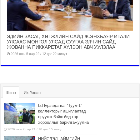
ЭДИЙН ЗАСАГ, ХӨГЖЛИЙН САЙД Ж.ЭНХБАЯР ИТАЛИ
УЛСААС МОНГОЛ УЛСАД СУУГАА ЭЛЧИН САЙД
ЖОВАННА ПИККАРЕТАГ ХҮЛЭЭН АВЧ УУЛЗЛАА
2026 оны 5 сар 22 / 12 цаг 22 минут
Шинэ
Их Үзсэн
Б.Пүрэвдагва: “Туул-1”
коллекторыг ашиглалтад
оруулж байж бид гэр
хорооллыг барилгажуулна
2026 оны 7 сар 21 / 10 цаг 15 минут
НИЙСЛЭЛ, АЙМГИЙН