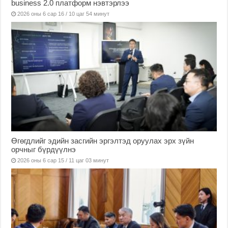
business 2.0 платформ нэвтэрлээ
2026 оны 6 сар 16 / 10 цаг 54 минут
Өгөгдлийг эдийн засгийн эргэлтэд оруулах эрх зүйн
орчныг бүрдүүлнэ
2026 оны 6 сар 15 / 11 цаг 03 минут