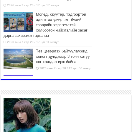
2026 оны 7 сар 20 / 17 цаг 17 минут
Мопед, скүүтер, тэдгээртэй
адилтгах үзүүлэлт бүхий
тээврийн хэрэгсэлтэй
холбоотой нийслэлийн засаг
дарга захирамж гаргалаа
2026 оны 7 сар 20 / 17 цаг 11 минут
Төв цэвэрлэх байгууламжид
хоногт дунджаар 3 тонн хатуу
хог хаягдал ирж байна
2026 оны 7 сар 20 / 12 цаг 06 минут
“Эхийн алдар” одонгийн
шаардлагыг хөнгөрүүллээ
2026 оны 7 сар 20 / 11 цаг 51 минут
“Жил бүрийн өвөл, жил бүрийн
ижил асуудал”
2026 оны 7 сар 20 / 11 цаг 16 минут
Б.Пүрэвдагва: Нийслэлд хийх
бүх замыг ус зайлуулах