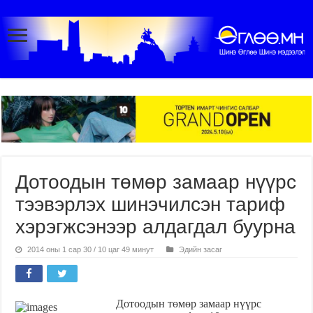
Дотоодын төмөр замаар нүүрс
тээвэрлэх шинэчилсэн тариф
хэрэгжсэнээр алдагдал буурна
2014 оны 1 сар 30 / 10 цаг 49 минут
Эдийн засаг
Дотоодын төмөр замаар нүүрс