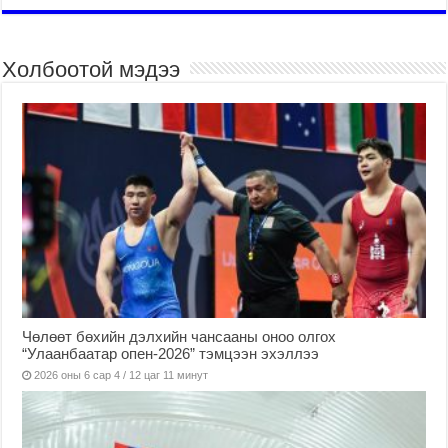
Холбоотой мэдээ
Чөлөөт бөхийн дэлхийн чансааны оноо олгох
“Улаанбаатар опен-2026” тэмцээн эхэллээ
2026 оны 6 сар 4 / 12 цаг 11 минут