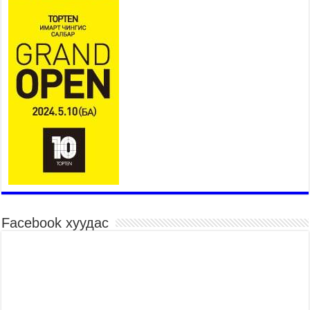
ажил инженерийн хангамжийн байгууллагуудын
уялдаа холбоогүйгээс саатах ёсгүй
2026 оны 7 сар 20 / 17 цаг 21 минут
“Сэлбэ 20 минутын хот” төслийн анхны 12
давхар барилгын үндсэн карказ, цутгалтын ажил
дууслаа
2026 оны 7 сар 20 / 17 цаг 17 минут
Мопед, скүүтер, тэдгээртэй адилтгах үзүүлэлт
бүхий тээврийн хэрэгсэлтэй холбоотой
нийслэлийн засаг дарга захирамж гаргалаа
2026 оны 7 сар 20 / 17 цаг 11 минут
Төв цэвэрлэх байгууламжид хоногт дунджаар 3
тонн хатуу хог хаягдал ирж байна
2026 оны 7 сар 20 / 12 цаг 06 минут
Facebook хуудас
“Эхийн алдар” одонгийн шаардлагыг
хөнгөрүүллээ
2026 оны 7 сар 20 / 11 цаг 51 минут
“Жил бүрийн өвөл, жил бүрийн ижил асуудал”
2026 оны 7 сар 20 / 11 цаг 16 минут