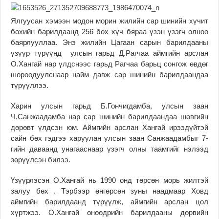
Ялгуусан хэмээн модон морин жилийн сар шинийн хүчит
бөхийн барилдаанд 256 бөх хүч бяраа үзэн үзэгч олноо
баярлууллаа. Энэ жилийн Цагаан сарын барилдааны
үзүүр түрүүнд улсын гарьд Д.Рагчаа аймгийн арслан
О.Хангай нар үлдснээс гарьд Рагчаа барьц сонгож өвдөг
шороодуулснаар найм давж сар шинийн барилдаандаа
түрүүллээ.
Харин улсын гарьд Б.Гончигдамба, улсын заан
Ч.Санжаадамба нар сар шинийн барилдаандаа шөвгийн
дөрөвт үлдсэн юм. Аймгийн арслан Хангай ирээдүйтэй
сайн бөх гэдгээ харуулан улсын заан Санжаадамбыг 7-
гийн даваанд унагааснаар үзэгч олны таамгийг нэлээд
зөрүүлсэн билээ.
Үзүүрлэсэн О.Хангай нь 1990 онд төрсөн морь жилтэй
залуу бөх . Тэрбээр өнгөрсөн зуны наадмаар Ховд
аймгийн барилдаанд түрүүлж, аймгийн арслан цол
хүртжээ. О.Хангай өнөөдрийн барилдааны дөрвийн