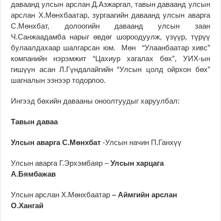
даваанд улсын арслан Д.Азжаргал, тавын даваанд улсын
арслан Х.Мөнхбаатар, зургаагийн даваанд улсын аварга
С.Мөнхбат, долоогийн даваанд улсын заан
Ч.Санжаадамба нарыг өвдөг шороодуулж, үзүүр, түрүү
булаалдахаар шалгарсан юм. Мөн “Улаанбаатар хивс”
компанийн нэрэмжит “Цахиур хагалах бөх”, УИХ-ын
гишүүн асан Л.Гүндалайгийн “Улсын цолд ойрхон бөх”
шагналын эзнээр тодорлоо.
Ингээд бөхийн давааны оноолтуудыг харуулбал:
Тавын даваа
Улсын аварга С.Мөнхбат
-Улсын начин П.Ганхүү
Улсын аварга Г.Эрхэмбаяр –
Улсын харцага
А.Бямбажав
Улсын арслан Х.Мөнхбаатар
– Аймгийн арслан
О.Хангай