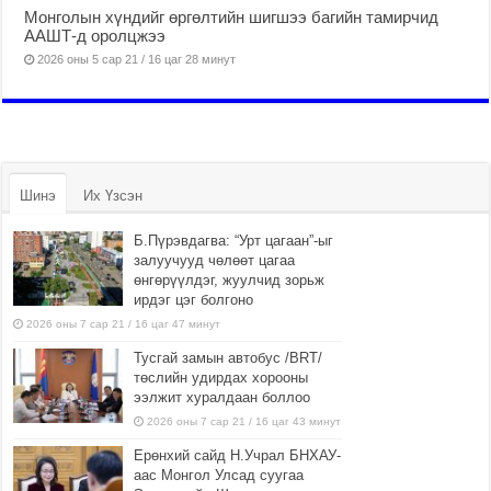
Монголын хүндийг өргөлтийн шигшээ багийн тамирчид
ААШТ-д оролцжээ
2026 оны 5 сар 21 / 16 цаг 28 минут
Шинэ
Их Үзсэн
Б.Пүрэвдагва: “Урт цагаан”-ыг
залуучууд чөлөөт цагаа
өнгөрүүлдэг, жуулчид зорьж
ирдэг цэг болгоно
2026 оны 7 сар 21 / 16 цаг 47 минут
Тусгай замын автобус /BRT/
төслийн удирдах хорооны
ээлжит хуралдаан боллоо
2026 оны 7 сар 21 / 16 цаг 43 минут
Ерөнхий сайд Н.Учрал БНХАУ-
аас Монгол Улсад суугаа