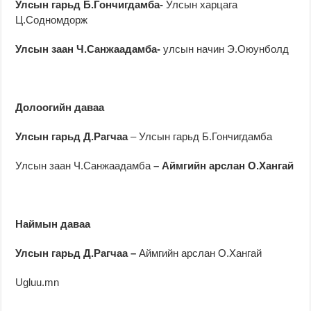
Улсын гарьд Б.Гончигдамба-
Улсын харцага
Ц.Содномдорж
Улсын заан Ч.Санжаадамба-
улсын начин Э.Оюунболд
Долоогийн даваа
Улсын гарьд Д.Рагчаа
– Улсын гарьд Б.Гончигдамба
Улсын заан Ч.Санжаадамба
– Аймгийн арслан О.Хангай
Наймын даваа
Улсын гарьд Д.Рагчаа
–
Аймгийн арслан О.Хангай
Ugluu.mn