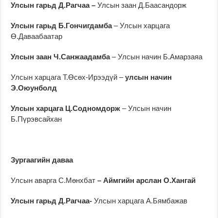
Улсын гарьд Д.Рагчаа –
Улсын заан Д.Баасандорж
Улсын гарьд Б.Гончигдамба
– Улсын харцага
Ө.Даваабаатар
Улсын заан Ч.Санжаадамба
– Улсын начин Б.Амарзаяа
Улсын харцага Т.Өсөх-Ирээдүй –
улсын начин
Э.Оюунболд
Улсын харцага Ц.Содномдорж
– Улсын начин
Б.Пүрэвсайхан
Зургаагийн даваа
Улсын аварга С.Мөнхбат
– Аймгийн арслан О.Хангай
Улсын гарьд Д.Рагчаа-
Улсын харцага А.Бямбажав