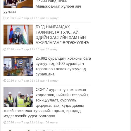
Элчин сайд Шэнь
Миньжюанийг хүлээн авч
уулзав
2026 оны 7 сар 21 / 16 цаг 39 минут
БҮГД НАЙРАМДАХ
ТАЖИКИСТАН УЛСТАЙ
ЭДИЙН ЗАСГИЙН ХАМТЫН
АЖИЛЛАГААГ ӨРГӨЖҮҮЛНЭ
2026 оны 7 сар 21 / 16 цаг 34 минут
26,992 суралцагч хотхоны бага
сургуульд, 8100 суралцагч
төрөлжсөн ахлах сургуульд
суралцана
2026 оны 7 сар 21 / 13 цаг 43 минут
COP17 хурлын үеэрх замын
хөдөлгөөн, нийтийн тээврийн
зохицуулалт, сургууль,
цэцэрлэг, зах, худалдааны
төвийн ажиллах хуваарийг гаргаж, иргэдэд
мэдээлэхийг үүрэг болголоо
2026 оны 7 сар 21 / 11 цаг 59 минут