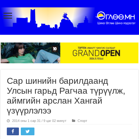
Сар шинийн барилдаанд
Улсын гарьд Рагчаа түрүүлж,
аймгийн арслан Хангай
үзүүрлэлээ
2014 оны 1 сар 31 / 9 цаг 02 минут
Спорт