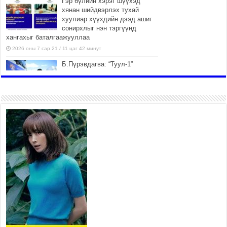
Гэр бүлийн хэрэг шүүхэд
хянан шийдвэрлэх тухай
хуулиар хүүхдийн дээд ашиг
сонирхлыг нэн тэргүүнд
хангахыг баталгаажууллаа
2026 оны 7 сар 21 / 11 цаг 42 минут
Б.Пүрэвдагва: “Туул-1”
коллекторыг ашиглалтад
оруулж байж бид гэр
хорооллыг барилгажуулна
2026 оны 7 сар 21 / 10 цаг 15 минут
НИЙСЛЭЛ, АЙМГИЙН УДИРДЛАГУУДЫН
АЖЛЫГ ХҮНД СУРТЛЫГ БУУРУУЛЖ, ИРГЭД,
АЖ АХУЙН НЭГЖИЙН АЧААГ ХЭРХЭН
ХӨНГӨЛСНӨӨР ДҮГНЭНЭ
2026 оны 7 сар 21 / 10 цаг 09 минут
Байнгын хорооны дарга М.Мандхай Цөлжилттэй
тэмцэх тухай НҮБ-ын конвенцын талуудын 17
дугаар бага хурал (СОР17)-ын бэлтгэл ажлын
явцтай танилцлаа
2026 оны 7 сар 21 / 10 цаг 03 минут
Б.Пүрэвдагва: Бүтээн байгуулалтын аливаа