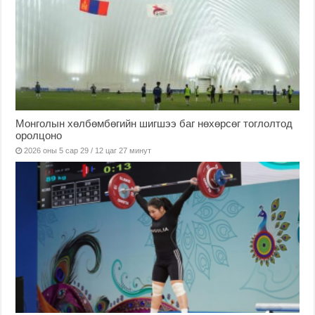
Монголын хөлбөмбөгийн шигшээ баг нөхөрсөг тоглолтод
оролцоно
2026 оны 5 сар 29 / 12 цаг 27 минут