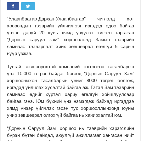
“Улаанбаатар-Дархан-Улаанбаатар” чиглэлд хот
хоорондын тээврийн үйлчилгээг иргэдэд одоо байгаа
үнээс даруй 20 хувь хямд үзүүлэх хүсэлт гаргасан
“Дорнын саруул зам” хоршоололд Замын тээврийн
яамнаас тээвэрлэлт хийх зөвшөөрөл өгөлгүй 5 сарын
нүүр үзжээ.
Тусгай зөвшөөрөлтэй компаний тогтоосон тасалбарын
үнэ 10,000 төгрөг байдаг бөгөөд “Дорнын Саруул Зам”
хоршооныхон тасалбарын үнийг 8000 төгрөг болгож,
иргэдэд үйлчлэх хүсэлтэй байгаа аж. Гэтэл Зам тээврийн
яамнаас өдийг хүртэл хариу өгөлгүй хойшлуулсаар
байгаа гэнэ. Юм бүхний үнэ нэмэгдэж байхад иргэддээ
хямд үнээр үйлчлэх гэсэн тус хоршооллынхонд юуны
учир зөвшөөрөл олгохгүй байгаа нь хачирхалтай юм.
“Дорнын Саруул Зам” хоршоо нь тээврийн хэрэгслийн
бүрэн бүтэн байдал, аюулгүй ажиллагааг хангасан нийт