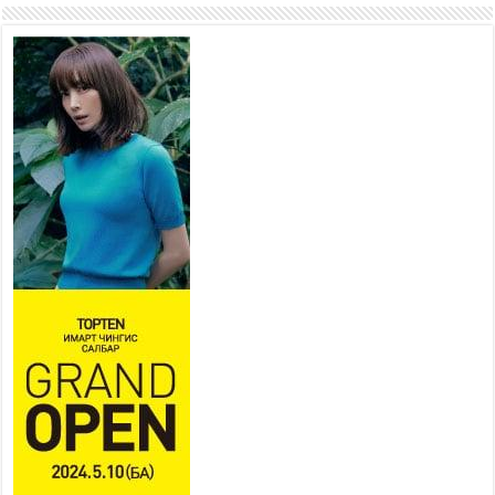
2026 оны 7 сар 22 / 14 цаг 15 минут
Хүн амын хүнсний хэрэгцээг
дотоодын үйлдвэрлэлээр нэн
тэргүүнд хангах зарчмыг
баримтална
2026 оны 7 сар 22 / 14 цаг 07 минут
Аюулгүй байдал, гадаад
бодлогын байнгын хороо
ээлжит чуулганы хугацаанд 18
удаа хуралдаж, 36 асуудал
хэлэлцжээ
2026 оны 7 сар 22 / 11 цаг 43 минут
“4 улирлын турш үйл ажиллагаа явуулах
боломжтой-Хүүхэд хөгжүүлэх төв” байгуулах
төсөлд төр, хувийн хэвшлийн түншлэлийн
хүрээнд хамтран ажиллахыг урьж байна
2026 оны 7 сар 22 / 9 цаг 28 минут
Б.Пүрэвдагва: “Урт цагаан”-ыг залуучууд чөлөөт
цагаа өнгөрүүлдэг, жуулчид зорьж ирдэг цэг
болгоно
2026 оны 7 сар 21 / 16 цаг 47 минут