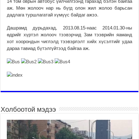
14 том оврын автобус үйлчилгээнд гарахад бэлэн байгаа
аж. Мөн жолооч нар нь бүгд олон жил жолоо барьсан
дадлага туршлагатай хүмүүс байдаг ажээ.
Дашрамд дурьдахад, 2013.08.15-наас 2014.01.30-ны
өдрийг хүртэл жолооч тээвэрчид Зам тээврийн яаманд
хот хоорондын чиглэлд тээвэрлэлт хийх хүсэлтийг удаа
дараа тавиад бүтэлгүйтээд байгаа аж.
Холбоотой мэдээ