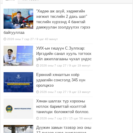
“Хөдөө аж ахуй, хөдөөгийн
хөгжил төслийн 2 дахь шат”
төслийн хүрээнд 4 банктай
дамжуулан зээлдүүлэх гэрээ
байгууллаа
2026 оны 7 сар 27 / 9 цаг 40 минут
УИХ-ын гишүүн С.Зулпхар:
Иргэдийн санал хууль тогтоох
үйл ажиллагааны чухал үндэс
2026 оны 7 сар 27 / 9 цаг 19 минут
Ерөнхий хяналтын хоёр
удаагийн сонсголд 345 хүн
оролцжээ
2026 оны 7 сар 27 / 9 цаг 13 минут
Хянан шалгах түр хорооны
нотлох баримттай нээлттэй
танилцах боломжтой боллоо.
2026 оны 7 сар 23 / 15 цаг 58 минут
Дүүжин замын тээвэр энэ оны
12 дугаар сард ашиглалтад