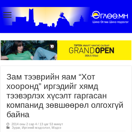
Зам тээврийн яам “Хот
хооронд” иргэдийг хямд
тээвэрлэх хүсэлт гаргасан
компанид зөвшөөрөл олгохгүй
байна
2014 оны 2 сар 4 / 13 цаг 53 минут
Зураг
,
Иргэний мэдээлэл
,
Мэдээ