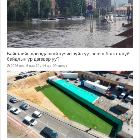
Байгалийн давагдашгүй хүчин зүйл үү, эсвэл бэлтгэлгүй
байдлын үр дагавар уу?
2026 оны 6 сар 19 / 14 цаг 09 минут