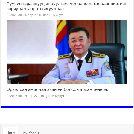
Хуучин гараашуудыг буулгаж, чөлөөлсөн талбайг нийтийн
зориулалтаар тохижууллаа
2026 оны 6 сар 2 / 18 цаг 13 минут
Эрхэлсэн ажилдаа эзэн нь болсон эрхэм генерал
2026 оны 4 сар 27 / 15 цаг 25 минут
Шинэ
Их Үзсэн