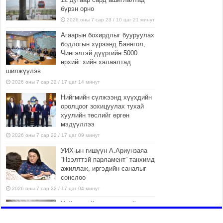
бүрэн орно
2026 оны 7 сар 23 / 10 цаг 21 минут
Агаарын бохирдлыг бууруулах
бодлогын хүрээнд Баянгол,
Чингэлтэй дүүргийн 5000
өрхийг хийн халаалтад
шилжүүлэв
2026 оны 7 сар 22 / 17 цаг 14 минут
Нийгмийн сүлжээнд хүүхдийн
оролцоог зохицуулах тухай
хуулийн төслийг өргөн
мэдүүллээ
2026 оны 7 сар 22 / 17 цаг 09 минут
УИХ-ын гишүүн А.Ариунзаяа
“Нээлттэй парламент” танхимд
ажиллаж, иргэдийн саналыг
сонслоо
2026 оны 7 сар 22 / 17 цаг 04 минут
Нийслэлийн өвөлжилтийн
бэлтгэл ажил 50 орчим хувийн
гүйцэтгэлтэй байна