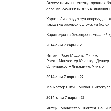
Энэхүү цомын тэмцээнд оролцох багу
хийх юм. Хэсгийн ялагч баг аваргын 
Хэрвээ Ливэрпүүл зун аваргуудын л
тэмцээнд оролцох боломжгүй болох м
Харин одоо та бүхэндээ тэмцээний х
2014 оны 7 сарын 26
Интер – Реал Мадрид. Финикс
Рома – Манчестер Юнайтед. Денвер
Олимпиакос – Ливэрпүүл. Чикаго
2014 оны 7 сарын 27
Манчестер Сити – Милан. Питтсбург
2014 оны 7 сарын 29
Интер – Манчестер Юнайтед. Вашинг