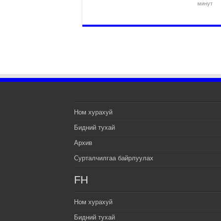
минут
Ном хурахуй
Бидний тухай
Архив
Сурталчилгаа байрлуулах
FH
Ном хурахуй
Бидний тухай