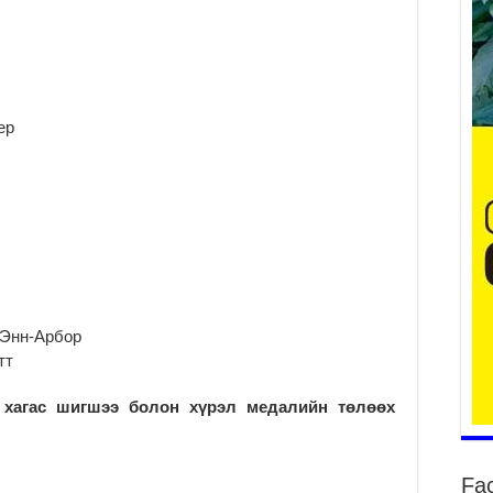
Үе
ба
ба
ер
2
Үн
мэ
2
Тө
2
Үн
на
 Энн-Арбор
үр
тт
2
Үн
 хагас шигшээ болон хүрэл медалийн төлөөх
ба
2
Үн
Fa