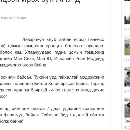
 мэдээлэл
,
Спорт
2
Ливэрпүүл клуб албан ёсоор Гиннесс
 Cup) цомын тэмцээнд оролцох болсноо зарлалаа.
болох юм. Улаануудаас гадна цомын тэмцээнд
нглийн Ман Сити, Ман Ю, Испанийн Реал Мадрид,
2
мэдүүлгээ өгсөн байна.
 зочилж байсан. Тухайн үед гайхалтай мэдрэмжийг
дааны төлөөлөгч Билли Хоган ярьсан байна. Тэрээр
рьсан урилгыг баяртай хүлээн авч энэ жилд дахин
2
лоо”
улсад айлчилж байгаа 7 дахь удаагийн тохиолдол
н фанатууд байдаг. Тиймээс бид тэдэнтэй ойртож
болж байна”
За
2