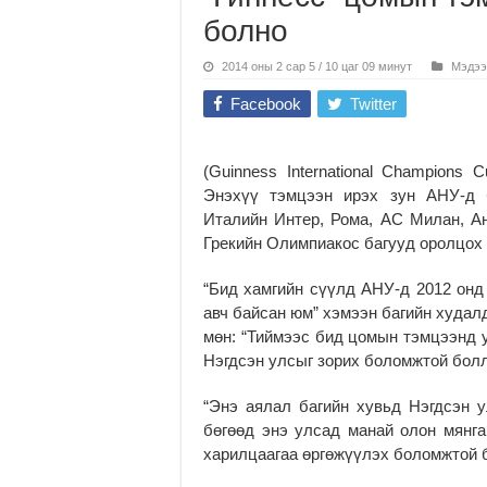
болно
2014 оны 2 сар 5 / 10 цаг 09 минут
Мэдээ
Facebook
Twitter
(Guinness International Champions
Энэхүү тэмцээн ирэх зун АНУ-д 
Италийн Интер, Рома, АС Милан, А
Грекийн Олимпиакос багууд оролцох 
“Бид хамгийн сүүлд АНУ-д 2012 онд
авч байсан юм” хэмээн багийн худал
мөн: “Тиймээс бид цомын тэмцээнд у
Нэгдсэн улсыг зорих боломжтой бол
“Энэ аялал багийн хувьд Нэгдсэн 
бөгөөд энэ улсад манай олон мянга
харилцаагаа өргөжүүлэх боломжтой 