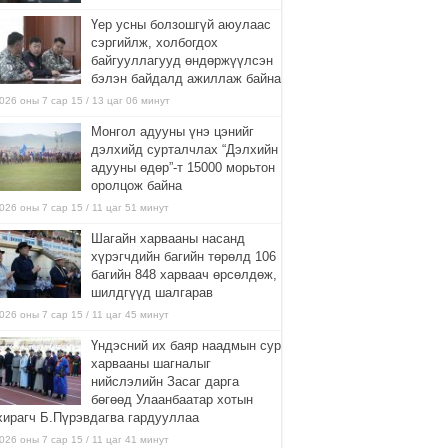
Үер усны болзошгүй аюулаас
сэргийлж, холбогдох
байгууллагууд өндөржүүлсэн
бэлэн байдалд ажиллаж байна
026 оны 7 сар 15 / 13 цаг 06 минут
Монгол адууны үнэ цэнийг
дэлхийд сурталчлах “Дэлхийн
адууны өдөр”-т 15000 морьтон
оролцож байна
026 оны 7 сар 15 / 11 цаг 51 минут
Шагайн харвааны насанд
хүрэгчдийн багийн төрөлд 106
багийн 848 харваач өрсөлдөж,
шилдгүүд шалгарав
026 оны 7 сар 15 / 11 цаг 45 минут
Үндэсний их баяр наадмын сур
харвааны шагналыг
нийслэлийн Засаг дарга
бөгөөд Улаанбаатар хотын
хирагч Б.Пүрэвдагва гардууллаа
026 оны 7 сар 15 / 11 цаг 41 минут