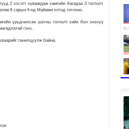
уд 2 хэсэгт хуваагдаж хамгийн багадаа 3 тоглолт
төлөө 8 сарын 4-нд Майами хотод тоглоно.
игийн урьдчилсан шатны тоглолт хийх бол энэхүү
агадлатай гэнэ.
2
уваарийг танилцуулж байна.
2
2
тон