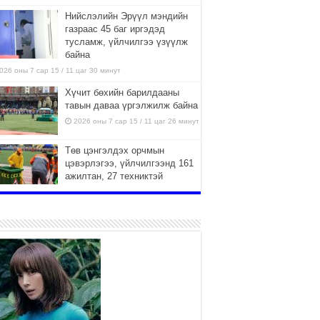
Нийслэлийн Эрүүл мэндийн
газраас 45 баг иргэдэд
тусламж, үйлчилгээ үзүүлж
байна
026 оны 7 сар 15 / 11 цаг 30 минут
Хүчит бөхийн барилдааны
тавын даваа үргэлжилж байна
2026 оны 7 сар 15 / 11 цаг 26 минут
Төв цэнгэлдэх орчмын
цэвэрлэгээ, үйлчилгээнд 161
ажилтан, 27 техниктэй
ажиллаж байна
026 оны 7 сар 15 / 11 цаг 22 минут
Наадмын амралтын өдрүүдэд
нийслэлийн эрүүл мэндийн
байгууллагууд дараах
хуваарийн дагуу ажиллана
026 оны 7 сар 15 / 11 цаг 18 минут
Үндэсний их баяр наадам
эхэллээ