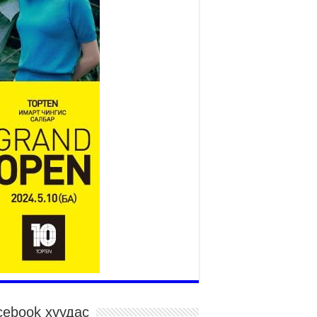
2026 оны 7 сар 15 / 11 цаг 14 минут
р усны аюулаас сэргийлж, нийслэлийн Онцгой
йдлын газрын 162 алба хаагч үүрэг гүйцэтгэж
йна
026 оны 7 сар 15 / 11 цаг 07 минут
дэсний их сурын харваанд 850 харваач цэц
ргэнээ сорьж байна
026 оны 7 сар 15 / 11 цаг 03 минут
в цэнгэлдэхийн эргэн тойронд
026 оны 7 сар 15 / 10 цаг 58 минут
дэсний их баяр наадмын шагайн харваа
санд хүрэгчдийн багийн харваагаар
гэлжилж байна
026 оны 7 сар 15 / 10 цаг 52 минут
дэсний их баяр наадмын хүчит бөхийн
рилдаан эхэллээ
026 оны 7 сар 15 / 10 цаг 46 минут
дэсний хувцасны өдрийг тохиолдуулан
cebook хуудас