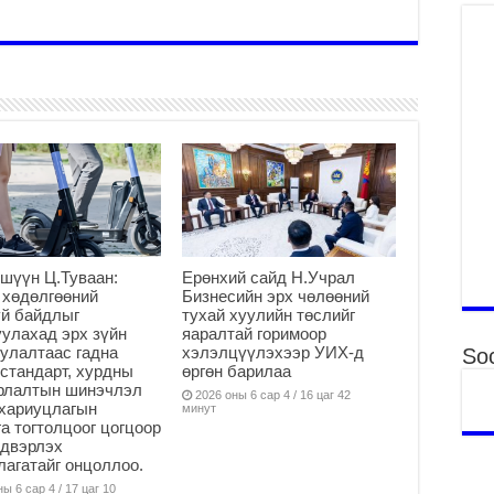
“Д
2
МО
БА
НА
ДЭ
2
МО
БҮ
ЕР
2
ТӨ
шүүн Ц.Туваан:
Ерөнхий сайд Н.Учрал
 хөдөлгөөний
Бизнесийн эрх чөлөөний
ЦЭ
й байдлыг
тухай хуулийн төслийг
2
улахад эрх зүйн
яаралтай горимоор
улалтаас гадна
хэлэлцүүлэхээр УИХ-д
Soc
Өв
стандарт, хурдны
өргөн барилаа
да
арлалтын шинэчлэл
2026 оны 6 сар 4 / 16 цаг 42
2
хариуцлагын
минут
а тогтолцоог цогцоор
УИ
йдвэрлэх
на
агатайг онцоллоо.
ша
ы 6 сар 4 / 17 цаг 10