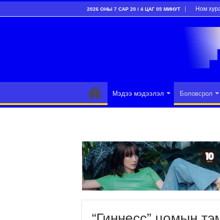
Ном хур
2026 ОНЫ 7 САР 20 / 4 ЦАГ 05 МИНУТ
Мэдээ мэдээлэл
Боловсрол
“Гиннесс” цомын тэ