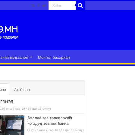
гэний мэдээлэл
Монгол бахархал
инэ
Их Үзсэн
ГЭНЭЛ
026 оны 7 сар 19 / 15 цаг 15 минут
Аяллаа зөв төлөвлөхийг
иргэдэд зөвлөж байна
2026 оны 7 сар 16 / 11 цаг 50 минут