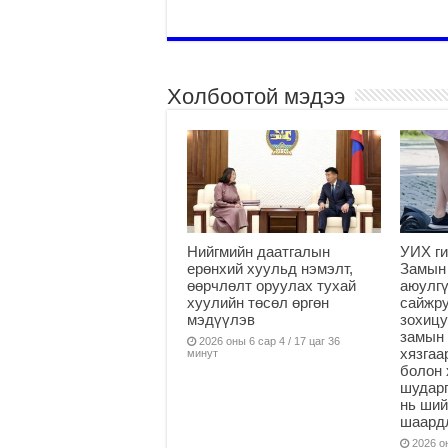
Холбоотой мэдээ
Нийгмийн даатгалын
УИХ ги
ерөнхий хуульд нэмэлт,
Замын
өөрчлөлт оруулах тухай
аюулгү
хуулийн төсөл өргөн
сайжру
мэдүүлэв
зохицу
замын 
2026 оны 6 сар 4 / 17 цаг 36
хязга
минут
болон 
шударг
нь ши
шаардл
2026 он