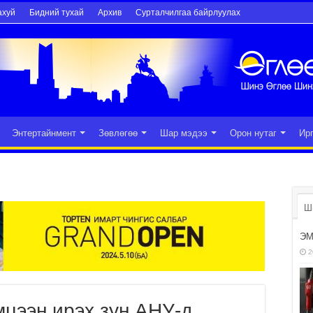
ахуй
Бидний тухай
Архив
Сурталчилгаа байрлуулах
Энтертайнмент
Зөвлөгөө
Шар мэдээ
Орон нутаг
Ир
Ш
ЭМ
2
мцээн ирэх зун АНУ-д