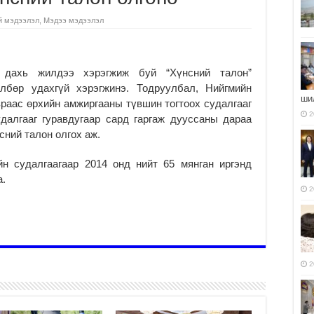
й мэдээлэл
,
Мэдээ мэдээлэл
 дахь жилдээ хэрэгжиж буй “Хүнсний талон”
өлбөр удахгүй хэрэгжинэ. Тодруулбал, Нийгмийн
ши
раас өрхийн амжиргааны түвшин тогтоох судалгааг
2
далгааг гуравдугаар сард гаргаж дууссаны дараа
сний талон олгох аж.
йн судалгаагаар 2014 онд нийт 65 мянган иргэнд
а.
2
2