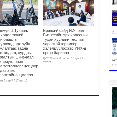
шүүн Ц.Туваан:
Ерөнхий сайд Н.Учрал
2
 хөдөлгөөний
Бизнесийн эрх чөлөөний
й байдлыг
тухай хуулийн төслийг
улахад эрх зүйн
яаралтай горимоор
улалтаас гадна
хэлэлцүүлэхээр УИХ-д
стандарт, хурдны
өргөн барилаа
арлалтын шинэчлэл
2026 оны 6 сар 4 / 16 цаг 42
хэ
хариуцлагын
минут
а тогтолцоог цогцоор
2
йдвэрлэх
агатайг онцоллоо.
ы 6 сар 4 / 17 цаг 10
ху
аж
2