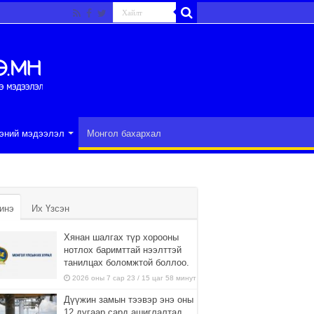
эний мэдээлэл
Монгол бахархал
инэ
Их Үзсэн
Хянан шалгах түр хорооны
нотлох баримттай нээлттэй
танилцах боломжтой боллоо.
2026 оны 7 сар 23 / 15 цаг 58 минут
Дүүжин замын тээвэр энэ оны
12 дугаар сард ашиглалтад