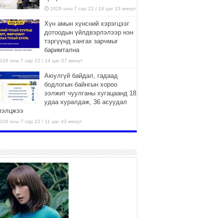
2026 оны 7 сар 22 / 14 цаг 15 минут
Хүн амын хүнсний хэрэгцээг
дотоодын үйлдвэрлэлээр нэн
тэргүүнд хангах зарчмыг
баримтална
026 оны 7 сар 22 / 14 цаг 07 минут
Аюулгүй байдал, гадаад
бодлогын байнгын хороо
ээлжит чуулганы хугацаанд 18
удаа хуралдаж, 36 асуудал
лэлцжээ
026 оны 7 сар 22 / 11 цаг 43 минут
“4 улирлын турш үйл
ажиллагаа явуулах
боломжтой-Хүүхэд хөгжүүлэх
төв” байгуулах төсөлд төр,
вийн хэвшлийн түншлэлийн хүрээнд хамтран
иллахыг урьж байна
026 оны 7 сар 22 / 9 цаг 28 минут
Б.Пүрэвдагва: “Урт цагаан”-ыг
залуучууд чөлөөт цагаа