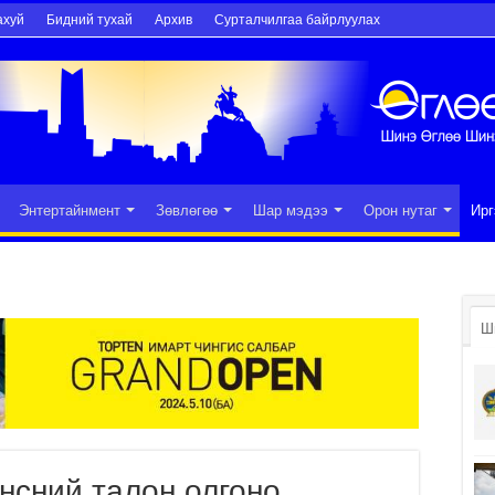
ахуй
Бидний тухай
Архив
Сурталчилгаа байрлуулах
Энтертайнмент
Зөвлөгөө
Шар мэдээ
Орон нутаг
Ирг
Ш
үнсний талон олгоно