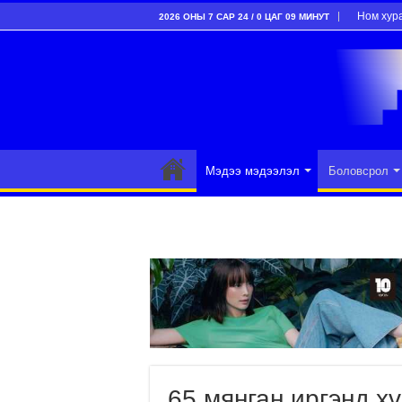
Ном хур
2026 ОНЫ 7 САР 24 / 0 ЦАГ 09 МИНУТ
Мэдээ мэдээлэл
Боловсрол
65 мянган иргэнд х