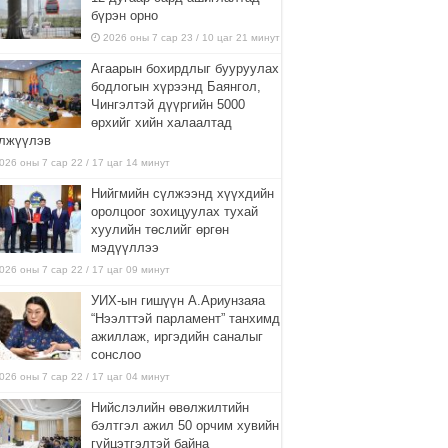
бүрэн орно
2026 оны 7 сар 23 / 10 цаг 21 минут
Агаарын бохирдлыг бууруулах
бодлогын хүрээнд Баянгол,
Чингэлтэй дүүргийн 5000
өрхийг хийн халаалтад
лжүүлэв
026 оны 7 сар 22 / 17 цаг 14 минут
Нийгмийн сүлжээнд хүүхдийн
оролцоог зохицуулах тухай
хуулийн төслийг өргөн
мэдүүллээ
026 оны 7 сар 22 / 17 цаг 09 минут
УИХ-ын гишүүн А.Ариунзаяа
“Нээлттэй парламент” танхимд
ажиллаж, иргэдийн саналыг
сонслоо
026 оны 7 сар 22 / 17 цаг 04 минут
Нийслэлийн өвөлжилтийн
бэлтгэл ажил 50 орчим хувийн
гүйцэтгэлтэй байна