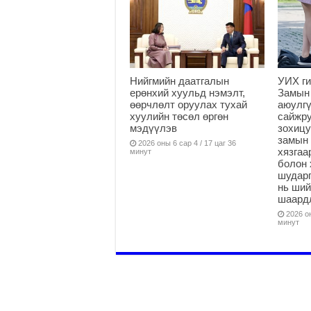
Нийгмийн даатгалын
УИХ ги
ерөнхий хуульд нэмэлт,
Замын
өөрчлөлт оруулах тухай
аюулгү
хуулийн төсөл өргөн
сайжру
мэдүүлэв
зохицу
замын 
2026 оны 6 сар 4 / 17 цаг 36
хязга
минут
болон 
шударг
нь ши
шаардл
2026 он
минут