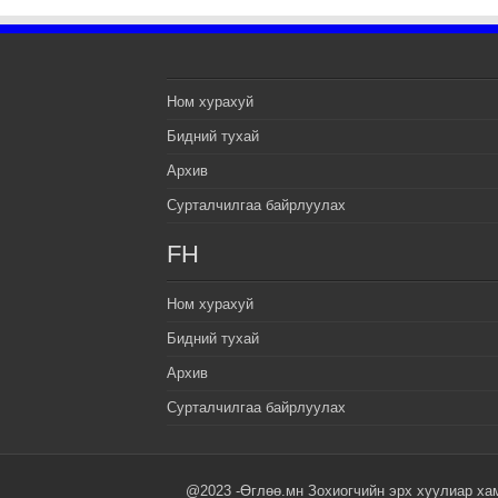
Ном хурахуй
Бидний тухай
Архив
Сурталчилгаа байрлуулах
FH
Ном хурахуй
Бидний тухай
Архив
Сурталчилгаа байрлуулах
@2023 -Өглөө.мн Зохиогчийн эрх хуулиар ха