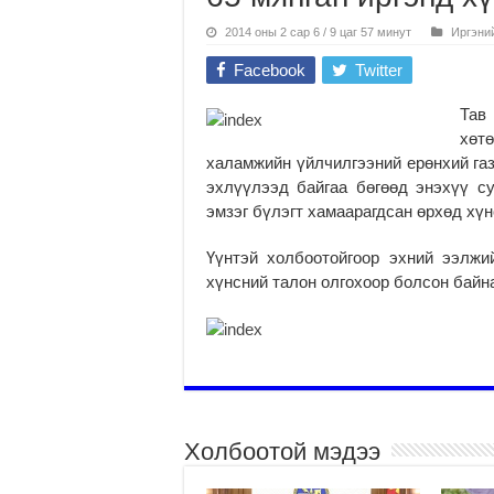
2014 оны 2 сар 6 / 9 цаг 57 минут
Иргэни
Facebook
Twitter
Тав
хөт
халамжийн үйлчилгээний ерөнхий газ
эхлүүлээд байгаа бөгөөд энэхүү су
эмзэг бүлэгт хамаарагдсан өрхөд хүн
Үүнтэй холбоотойгоор эхний ээлжи
хүнсний талон олгохоор болсон байн
Холбоотой мэдээ