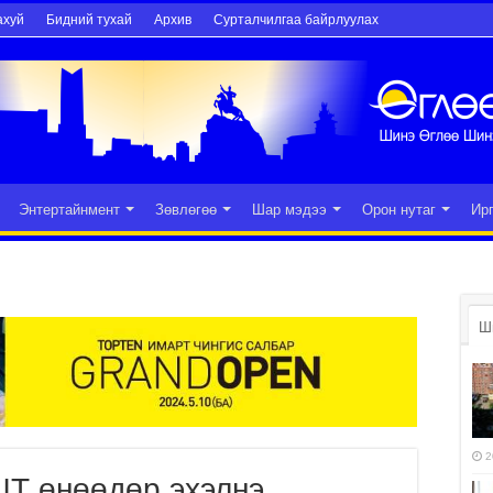
ахуй
Бидний тухай
Архив
Сурталчилгаа байрлуулах
Энтертайнмент
Зөвлөгөө
Шар мэдээ
Орон нутаг
Ир
Ш
2
Т өнөөдөр эхэлнэ