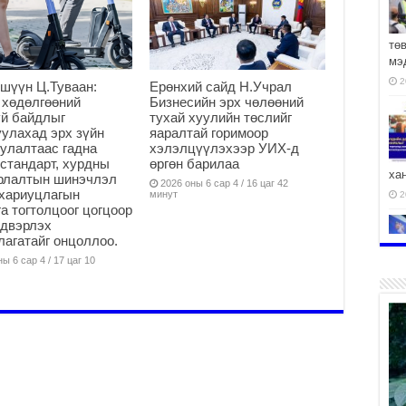
тө
мэ
2
шүүн Ц.Туваан:
Ерөнхий сайд Н.Учрал
 хөдөлгөөний
Бизнесийн эрх чөлөөний
й байдлыг
тухай хуулийн төслийг
улахад эрх зүйн
яаралтай горимоор
улалтаас гадна
хэлэлцүүлэхээр УИХ-д
стандарт, хурдны
өргөн барилаа
ха
арлалтын шинэчлэл
2026 оны 6 сар 4 / 16 цаг 42
хариуцлагын
минут
2
а тогтолцоог цогцоор
йдвэрлэх
агатайг онцоллоо.
ы 6 сар 4 / 17 цаг 10
2
АЧ
2