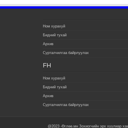
Ном хурахуй
Бидний тухай
Архив
Сурталчилгаа байрлуулах
FH
Ном хурахуй
Бидний тухай
Архив
Сурталчилгаа байрлуулах
@2023 -Өглөө.мн Зохиогчийн эрх хуулиар ха