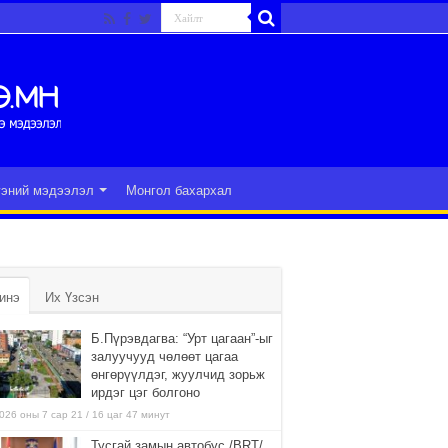
гэний мэдээлэл
Монгол бахархал
инэ
Их Үзсэн
Б.Пүрэвдагва: “Урт цагаан”-ыг
залуучууд чөлөөт цагаа
өнгөрүүлдэг, жуулчид зорьж
ирдэг цэг болгоно
026 оны 7 сар 21 / 16 цаг 47 минут
Тусгай замын автобус /BRT/