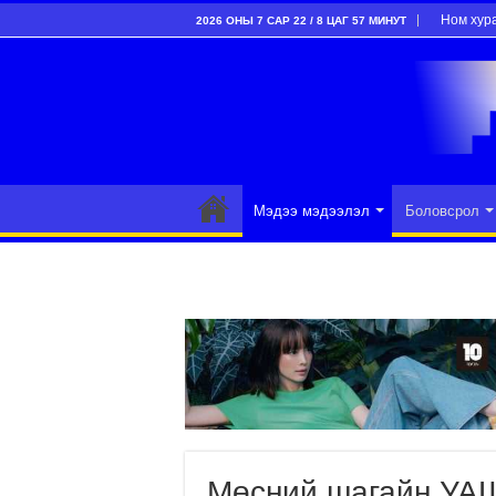
Ном хур
2026 ОНЫ 7 САР 22 / 8 ЦАГ 57 МИНУТ
Мэдээ мэдээлэл
Боловсрол
Мөсний шагайн УАШ