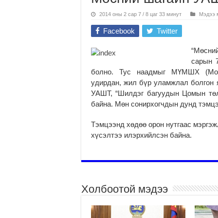
2014 оны 2 сар 7 / 8 цаг 33 минут
Мэдээ 
Facebook
Twitter
“Мөсни
сарын 
болно. Тус наадмыг МҮМШХ (Мон
удирдан, жил бүр уламжлал болгон 
УАШТ, “Шилдэг багуудын Цомын тө
байна. Мөн сонирхогчдын дунд тэмц
Тэмцээнд хөдөө орон нутгаас мэргэж
хүсэлтээ илэрхийлсэн байна.
Холбоотой мэдээ