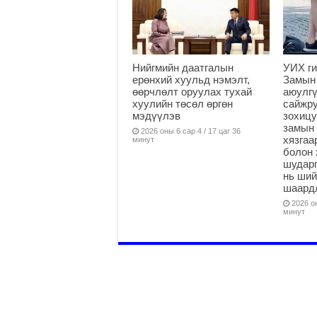
Нийгмийн даатгалын
УИХ ги
ерөнхий хуульд нэмэлт,
Замын
өөрчлөлт оруулах тухай
аюулгү
хуулийн төсөл өргөн
сайжру
мэдүүлэв
зохицу
замын 
2026 оны 6 сар 4 / 17 цаг 36
хязга
минут
болон 
шударг
нь ши
шаардл
2026 он
минут