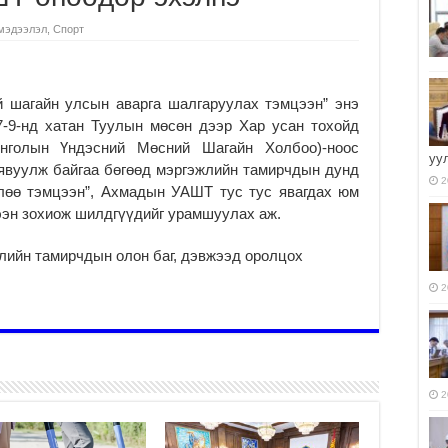
мэдээлэл
,
Спорт
й шагайн улсын аварга шалгаруулах тэмцээн” энэ
7-9-нд хатан Туулын мөсөн дээр Хар усан тохойд
голын Үндэсний Мөсний Шагайн Холбоо)-ноос
уу
явуулж байгаа бөгөөд мэргэжлийн тамирчдын дунд
2
лөө тэмцээн”, Ахмадын УАШТ тус тус явагдах юм
ээн зохиож шилдгүүдийг урамшуулах аж.
лийн тамирчдын олон баг, дэвжээд оролцох
2
2