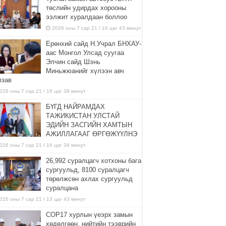
төслийн удирдах хорооны
ээлжит хуралдаан боллоо
2026 оны 7 сар 21 / 16 цаг 43 минут
Ерөнхий сайд Н.Учрал БНХАУ-
аас Монгол Улсад суугаа
Элчин сайд Шэнь
Миньжюанийг хүлээн авч
лзав
026 оны 7 сар 21 / 16 цаг 39 минут
БҮГД НАЙРАМДАХ
ТАЖИКИСТАН УЛСТАЙ
ЭДИЙН ЗАСГИЙН ХАМТЫН
АЖИЛЛАГААГ ӨРГӨЖҮҮЛНЭ
026 оны 7 сар 21 / 16 цаг 34 минут
26,992 суралцагч хотхоны бага
сургуульд, 8100 суралцагч
төрөлжсөн ахлах сургуульд
суралцана
026 оны 7 сар 21 / 13 цаг 43 минут
COP17 хурлын үеэрх замын
хөдөлгөөн, нийтийн тээврийн