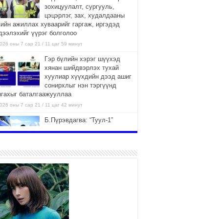
зохицуулалт, сургууль,
цэцэрлэг, зах, худалдааны
вийн ажиллах хуваарийг гаргаж, иргэдэд
дээлэхийг үүрэг болголоо
026 оны 7 сар 21 / 11 цаг 59 минут
Гэр бүлийн хэрэг шүүхэд
хянан шийдвэрлэх тухай
хуулиар хүүхдийн дээд ашиг
сонирхлыг нэн тэргүүнд
нгахыг баталгаажууллаа
026 оны 7 сар 21 / 11 цаг 42 минут
Б.Пүрэвдагва: “Туул-1”
коллекторыг ашиглалтад
оруулж байж бид гэр
хорооллыг барилгажуулна
026 оны 7 сар 21 / 10 цаг 15 минут
НИЙСЛЭЛ, АЙМГИЙН
УДИРДЛАГУУДЫН АЖЛЫГ
ХҮНД СУРТЛЫГ БУУРУУЛЖ,
ИРГЭД, АЖ АХУЙН НЭГЖИЙН
ААГ ХЭРХЭН ХӨНГӨЛСНӨӨР ДҮГНЭНЭ
026 оны 7 сар 21 / 10 цаг 09 минут