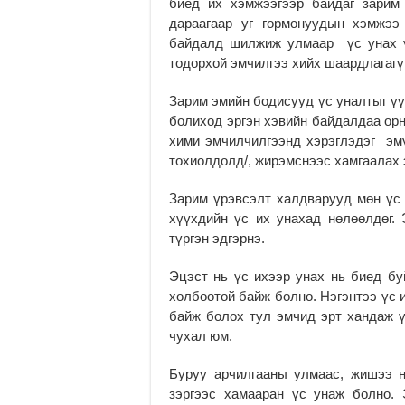
биед их хэмжээгээр байдаг зарим
дараагаар уг гормонуудын хэмжээ
байдалд шилжиж улмаар үс унах ү
тодорхой эмчилгээ хийх шаардлагагү
Зарим эмийн бодисууд үс уналтыг үү
болиход эргэн хэвийн байдалдаа орно
хими эмчилчилгээнд хэрэглэдэг эмү
тохиолдолд/, жирэмснээс хамгаалах 
Зарим үрэвсэлт халдварууд мөн үс 
хүүхдийн үс их унахад нөлөөлдөг.
түргэн эдгэрнэ.
Эцэст нь үс ихээр унах нь биед бу
холбоотой байж болно. Нэгэнтээ үс 
байж болох тул эмчид эрт хандаж 
чухал юм.
Буруу арчилгааны улмаас, жишээ н
зэргээс хамааран үс унаж болно.