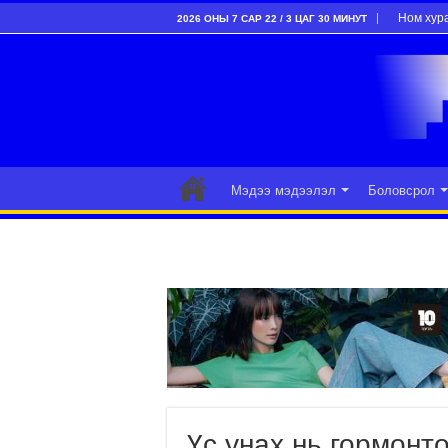
Ном хур
2026 ОНЫ 7 САР 22 / 3 ЦАГ 30 МИНУТ
Мэдээ мэдээлэл
Боловсрол
Үс унах нь гормонт