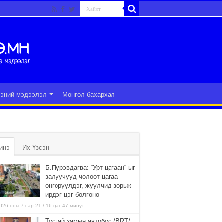
гэний мэдээлэл
Монгол бахархал
инэ
Их Үзсэн
Б.Пүрэвдагва: “Урт цагаан”-ыг
залуучууд чөлөөт цагаа
өнгөрүүлдэг, жуулчид зорьж
ирдэг цэг болгоно
026 оны 7 сар 21 / 16 цаг 47 минут
Тусгай замын автобус /BRT/