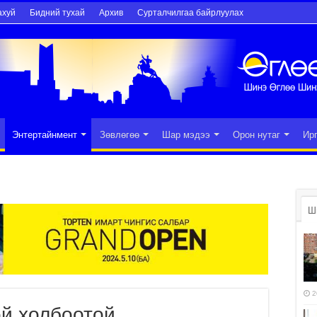
ахуй
Бидний тухай
Архив
Сурталчилгаа байрлуулах
Энтертайнмент
Зөвлөгөө
Шар мэдээ
Орон нутаг
Ир
Ш
2
ой холбоотой