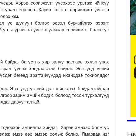
т үүсдэг. Хэрэв соривжилт үүсэхээс урьтаж ийнхүү
с уналт зогсоно. Харин нэгэнт соривжилт үүссэн
болох юм.
эл үс шулуун болгох эсвэл буржийлгах зэрэгт
й угны үрэвсэл үүсгэх улмаар сорвижилт болон үс
ба
та
2
Б.
аж
 байдаг ба үс нь хир залуу наснаас эхлэн унах
уя
лзрал үүсэх хандлагатай байдаг. Энэ үед үсний
2
үүсдэг бөгөөд эрэгтэйчүүдэд ихэнхдээ тохиолддог
“С
да
дэг. Энэ үед үс нийтдээ шингэрэх байдалтайгаар
ду
илгоор зарим эмийн бодис болоод тосон түрхэлгүүд
2
лдаг давуу талтай.
Мо
бү
ни
2
 тодорхой эмчилгээ хийдэг. Хэрэв эмнээс болж үс
Fa
Тө
өвлөж эмээ өөр эмээр сольж болно. Ямарваа нэг