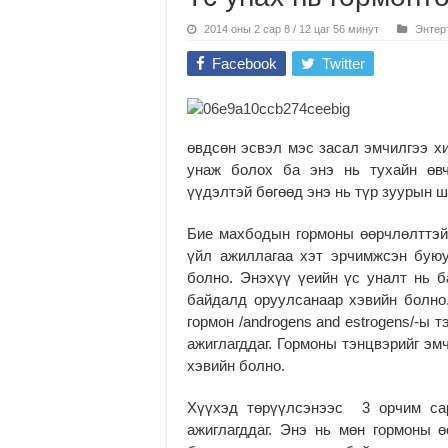
2014 оны 2 сар 8 / 12 цаг 56 минут
Энтер
Facebook
Twitter
өвдсөн эсвэл мэс засал эмчилгээ хи
унаж болох ба энэ нь тухайн өвч
үүдэлтэй бөгөөд энэ нь түр зуурын ш
Бие махбодын гормоны өөрчлөлттэй
үйл ажиллагаа хэт эрчимжсэн бую
болно. Энэхүү үеийн үс уналт нь 
байдалд оруулсанаар хэвийн болно
гормон /androgens and estrogens/-ы 
ажиглагддаг. Гормоны тэнцвэрийг эм
хэвийн болно.
Хүүхэд төрүүлсэнээс 3 орчим сар
ажиглагддаг. Энэ нь мөн гормоны 