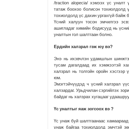
/traction alopecia/ хэмээх үс унал
татаж боохоо болисон тохиолдолд ү
тохиолдолд үс дахин ургахгүй байж 
Үсний халуун тосон эмчилгээ эсв
ашигладаг химийн бодисууд нь үсни
уналтын гол шалтгаан болно.
Ердийн халзрал гэж юу вэ?
Энэ нь ихэвчлэн удамшлын шинжтэй
тусам дагалдаад их хэмжээтэй ха
халзрал нь толгойн оройн хэсгээр 
юм.
Эмэгтэйчүүдэд ч үсний халзрал үүс
халзардаг. Урьдчилан сэргийлэх зор
байдаг нь халзрах хугацааг удаашруу
Үс уналтыг яаж зогсоох вэ ?
Үс унаж буй шалтгаанаас хамаараад
унаж байгаа тохиолдолд эмчтэй з