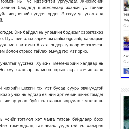
 гормон нь үс идэвхитэй ургуулдаг. Жирэмсний
 хэвийн байдалд шилжсэнээр ихэнхи үс тайван
йл явц хэвийн үедээ ордог. Энэхүү үс уналтанд
тө
мэ
й.
2
сгэдэг. Энэ байдал нь уг эмийн бодисыг хэрэглэхээ
. Цус шингэлэх зарим эм /anticoagulant/, хавдарын
үд, мөн витамин А /хэт өндөр тунгаар хэрэглэсэн
эм болон стресс тайлах эмүүд гэх мэт орно.
ха
2
уналтыг үүсгэнэ. Хуйхны мөөгөнцрийн халдвар нь
 Энэхүү халдвар нь мөөгөнцрын эсрэг эмчилгээнд
й чихрийн шижин гэх мэт бусад суурь өвчнүүдтэй
2
ихээр унах нь эдгээр өвчний эрт үеийн шинж тэмдэг
үс ихээр унаж буй шалтгааныг илрүүлж эмчлэх нь
ь үсийг тогтмол хэт чанга татсан байдлаар боох
АЧ
 Энэ тохиолдолд татсанаас үүдэлтэй үс халзрал
2