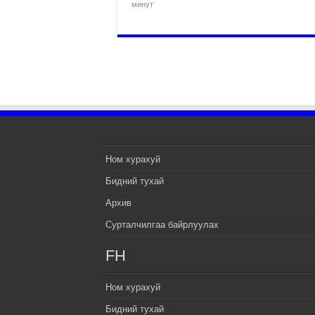
минут
Ном хурахуй
Бидний тухай
Архив
Сурталчилгаа байрлуулах
FH
Ном хурахуй
Бидний тухай