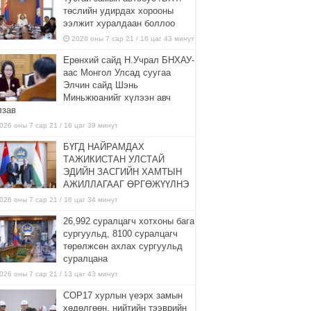
төслийн удирдах хорооны
ээлжит хуралдаан боллоо
2026 оны 7 сар 21 / 16 цаг 43 минут
Ерөнхий сайд Н.Учрал БНХАУ-
аас Монгол Улсад суугаа
Элчин сайд Шэнь
Миньжюанийг хүлээн авч
лзав
026 оны 7 сар 21 / 16 цаг 39 минут
БҮГД НАЙРАМДАХ
ТАЖИКИСТАН УЛСТАЙ
ЭДИЙН ЗАСГИЙН ХАМТЫН
АЖИЛЛАГААГ ӨРГӨЖҮҮЛНЭ
026 оны 7 сар 21 / 16 цаг 34 минут
26,992 суралцагч хотхоны бага
сургуульд, 8100 суралцагч
төрөлжсөн ахлах сургуульд
суралцана
026 оны 7 сар 21 / 13 цаг 43 минут
COP17 хурлын үеэрх замын
хөдөлгөөн, нийтийн тээврийн