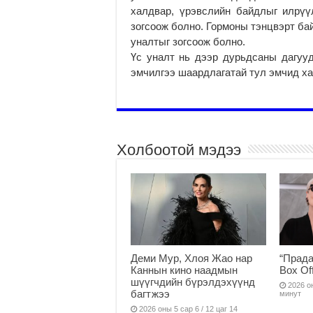
халдвар, үрэвслийн байдлыг илрүү
зогсоож болно. Гормоны тэнцвэрт ба
уналтыг зогсоож болно.
Үс уналт нь дээр дурьдсаны дагуу
эмчилгээ шаардлагатай тул эмчид ха
Холбоотой мэдээ
Деми Мур, Хлоя Жао нар
“Прада
Каннын кино наадмын
Box Of
шүүгчдийн бүрэлдэхүүнд
2026 он
багтжээ
минут
2026 оны 5 сар 6 / 12 цаг 14