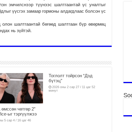
то
лэн эмчилснээр түүнээс шалтгаантай үс уналтыг
2
йдлыг үүсгэх замаар гормоны алдагдлаас болсон үс
“Э
д олон шалтгаантай бөгөөд шалтгаан бүр өвөрмөц
хө
ндах нь зүйтэй.
2
“Ж
2
Б.
за
за
2
Тоглолт тойрсон “Дэд
бүтэц”
Б.
чи
2026 оны 2 сар 27 / 11 цаг 52
минут
бо
Soc
2
Ха
 өмссөн чөтгөр 2”
за
fice-ыг тэргүүлжээ
үр
ы 5 сар 4 / 16 цаг 46
2