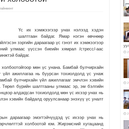
тайнмент
Үс их хэмжээгээр унах нэлээд хэдэн
шалтгаан байдаг. Ямар нэгэн өвчнөөр
йлгэсэн зэргийн дараагаар үс гэнэт их хэмжээгээр
уу
ний улмаас үүссэн биеийн хямрал /стресс/-аас
2
инжтэй байдаг.
 холбоотойгоор мөн үс унана. Бамбай булчирхайн
у үйл ажиллагаа нь буурсан тохиолдолд үс унаж
бамбай булчирхайн үйл ажиллагааг эмчлэн хэвийн
2
. Төрөл бүрийн шалтгааны улмаас эр, эм бэлгийн
тэнцвэр алдагдсан тохиолдолд мөн үс ихээр унах нь
члэн хэвийн байдалд оруулсанаар энэхүү үс уналт
2
ын дараагаар эмэгтэйчүүдэд үс ихээр унах нь
өөрчлөлттэй холбоотой юм. Жирэмсний хугацаанд