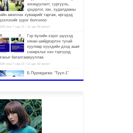
зохицуулалт, сургууль,
цэцэрлэг, зах, худалдааны
вийн ажиллах хуваарийг гаргаж, иргэдэд
дээлэхийг үүрэг болголоо
026 оны 7 сар 21 / 11 цаг 59 минут
Гэр бүлийн хэрэг шүүхэд
хянан шийдвэрлэх тухай
хуулиар хүүхдийн дээд ашиг
сонирхлыг нэн тэргүүнд
нгахыг баталгаажууллаа
026 оны 7 сар 21 / 11 цаг 42 минут
Б.Пүрэвдагва: “Туул-1”
коллекторыг ашиглалтад
оруулж байж бид гэр
хорооллыг барилгажуулна
026 оны 7 сар 21 / 10 цаг 15 минут
НИЙСЛЭЛ, АЙМГИЙН
УДИРДЛАГУУДЫН АЖЛЫГ
ХҮНД СУРТЛЫГ БУУРУУЛЖ,
ИРГЭД, АЖ АХУЙН НЭГЖИЙН
ААГ ХЭРХЭН ХӨНГӨЛСНӨӨР ДҮГНЭНЭ
026 оны 7 сар 21 / 10 цаг 09 минут