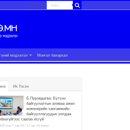
гэний мэдээлэл
Монгол бахархал
инэ
Их Үзсэн
Б.Пүрэвдагва: Бүтээн
байгуулалтын аливаа ажил
инженерийн хангамжийн
байгууллагуудын уялдаа
лбоогүйгээс саатах ёсгүй
026 оны 7 сар 20 / 17 цаг 21 минут