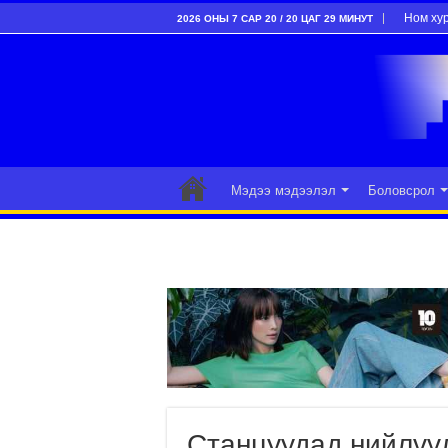
Ном ху
2026 ОНЫ 7 САР 20 / 20 ЦАГ 29 МИНУТ
Мэдээ мэдээлэл
Боловсрол
Станцуудад нийлүүл