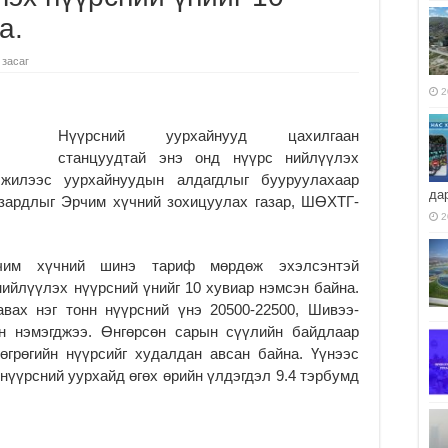
а.
 засаг
2
Нүүрсний уурхайнууд цахилгаан
станцуудтай энэ онд нүүрс нийлүүлэх
 жилээс уурхайнуудын алдагдлыг бууруулахаар
да
 зардлыг Эрчим хүчний зохицуулах газар, ШӨХТГ-
2
рчим хүчний шинэ тариф мөрдөж эхэлсэнтэй
ийлүүлэх нүүрсний үнийг 10 хувиар нэмсэн байна.
авах нэг тонн нүүрсний үнэ 20500-22500, Шивээ-
он нэмэгджээ. Өнгөрсөн сарын сүүлийн байдлаар
өгрөгийн нүүрсийг худалдан авсан байна. Үүнээс
нүүрсний уурхайд өгөх өрийн үлдэгдэл 9.4 тэрбумд