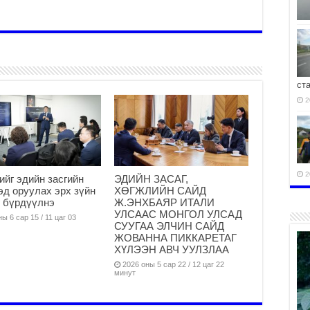
ст
2
2
ийг эдийн засгийн
ЭДИЙН ЗАСАГ,
эд оруулах эрх зүйн
ХӨГЖЛИЙН САЙД
 бүрдүүлнэ
Ж.ЭНХБАЯР ИТАЛИ
УЛСААС МОНГОЛ УЛСАД
ы 6 сар 15 / 11 цаг 03
СУУГАА ЭЛЧИН САЙД
ЖОВАННА ПИККАРЕТАГ
ХҮЛЭЭН АВЧ УУЛЗЛАА
2
2026 оны 5 сар 22 / 12 цаг 22
минут