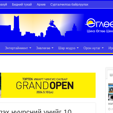
рахуй
Бидний тухай
Архив
Сурталчилгаа байрлуулах
Энтертайнмент
Зөвлөгөө
Шар мэдээ
Орон нутаг
Ир
Ш
хо
2
эх нүүрсний үнийг 10