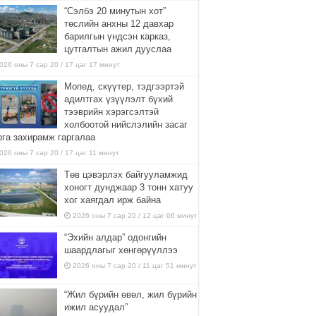
“Сэлбэ 20 минутын хот”
төслийн анхны 12 давхар
барилгын үндсэн карказ,
цутгалтын ажил дууслаа
026 оны 7 сар 20 / 17 цаг 17 минут
Мопед, скүүтер, тэдгээртэй
адилтгах үзүүлэлт бүхий
тээврийн хэрэгсэлтэй
холбоотой нийслэлийн засаг
рга захирамж гаргалаа
026 оны 7 сар 20 / 17 цаг 11 минут
Төв цэвэрлэх байгууламжид
хоногт дунджаар 3 тонн хатуу
хог хаягдал ирж байна
2026 оны 7 сар 20 / 12 цаг 06 минут
“Эхийн алдар” одонгийн
шаардлагыг хөнгөрүүллээ
2026 оны 7 сар 20 / 11 цаг 51 минут
“Жил бүрийн өвөл, жил бүрийн
ижил асуудал”