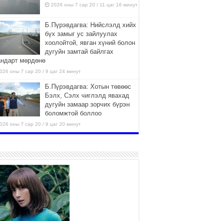
2026 оны 7 сар 20 / 11 цаг 16 минут
Б.Пүрэвдагва: Нийслэлд хийх
бүх замыг ус зайлуулах
хоолойтой, явган хүний болон
дугуйн замтай байлгах
андарт мөрдөнө
026 оны 7 сар 20 / 9 цаг 24 минут
Б.Пүрэвдагва: Хотын төвөөс
Бэлх, Сэлх чиглэлд явахад
дугуйн замаар зорчих бүрэн
боломжтой боллоо
026 оны 7 сар 20 / 9 цаг 20 минут
Хан-Уул дүүрэг, Чингисийн
өргөн чөлөөний ус зайлуулах
шугам хоолойн ажил 80
хувьтай үргэлжилж байна
026 оны 7 сар 20 / 9 цаг 14 минут
Усархаг аадар бороо орж
байгаа тул аюулгүй байдлаа
хангаж, үер усны аюулаас
сэрэмжлэхийг нийслэлийн