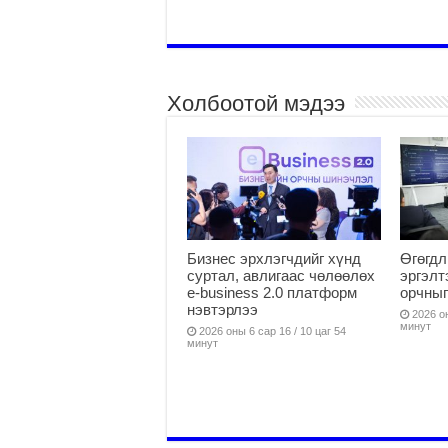
Холбоотой мэдээ
Бизнес эрхлэгчдийг хүнд
Өгөгдл
суртал, авлигаас чөлөөлөх
эргэлт
е-business 2.0 платформ
орчныг
нэвтэрлээ
2026 он
минут
2026 оны 6 сар 16 / 10 цаг 54
минут