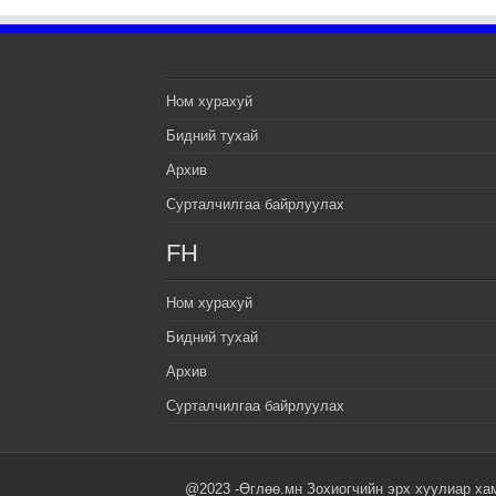
Ном хурахуй
Бидний тухай
Архив
Сурталчилгаа байрлуулах
FH
Ном хурахуй
Бидний тухай
Архив
Сурталчилгаа байрлуулах
@2023 -Өглөө.мн Зохиогчийн эрх хуулиар ха