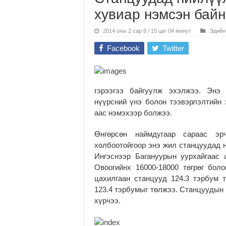
хувиар нэмсэн байн
2014 оны 2 сар 8 / 15 цаг 04 минут
Эдийн
Facebook
Twitter
гэрээгээ байгуулж эхэлжээ. Энэ
нүүрсний үнэ болон тээвэрлэлтийн
аас нэмэхээр болжээ.
Өнгөрсөн наймдугаар сараас э
холбоотойгоор энэ жил станцуудад н
Ингэснээр Багануурын уурхайгаас 
Овоогийнх 16000-18000 төгрөг бол
цахилгаан станцууд 124.3 тэрбум т
123.4 тэрбумыг төлжээ. Станцуудын 
хүрчээ.