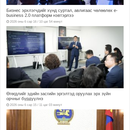
Бизнес эрхлэгчдийг хүнд суртал, авлигаас чөлөөлөх е-
business 2.0 платформ нэвтэрлээ
2026 оны 6 сар 16 / 10 цаг 54 минут
Өгөгдлийг эдийн засгийн эргэлтэд оруулах эрх зүйн
орчныг бүрдүүлнэ
2026 оны 6 сар 15 / 11 цаг 03 минут