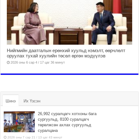
Нийгмийн даатгалын ерөнхий хуульд нэмэлт, өөрчлөлт
оруулах тухай хуулийн төсөл өргөн мэдүүлэв
2026 оны 6 сар 4 / 17 цаг 36 минут
Шинэ
Их Үзсэн
26,992 суралцагч хотхоны бага
сургуульд, 8100 суралцагч
төрөлжсөн ахлах сургуульд
суралцана
2026 оны 7 сар 21 / 13 цаг 43 минут