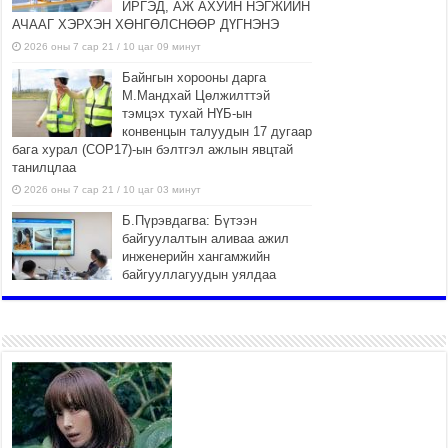
ИРГЭД, АЖ АХУЙН НЭГЖИЙН
АЧААГ ХЭРХЭН ХӨНГӨЛСНӨӨР ДҮГНЭНЭ
2026 оны 7 сар 21 / 10 цаг 09 минут
Байнгын хорооны дарга
М.Мандхай Цөлжилттэй
тэмцэх тухай НҮБ-ын
конвенцын талуудын 17 дугаар
бага хурал (СОР17)-ын бэлтгэл ажлын явцтай
танилцлаа
2026 оны 7 сар 21 / 10 цаг 03 минут
Б.Пүрэвдагва: Бүтээн
байгуулалтын аливаа ажил
инженерийн хангамжийн
байгууллагуудын уялдаа
холбоогүйгээс саатах ёсгүй
2026 оны 7 сар 20 / 17 цаг 21 минут
“Сэлбэ 20 минутын хот”
төслийн анхны 12 давхар
барилгын үндсэн карказ,
цутгалтын ажил дууслаа
2026 оны 7 сар 20 / 17 цаг 17 минут