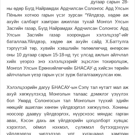
дугаар сарын 28-
ны өдөр Бүгд Найрамдах Ардчилсан Солонгос Ард Улсын
Пёньян хотноо гарын үсэг зурсан “Үйлдвэр, хөдөө аж
ахуйн салбарт хамтран ажиллах тухай Монгол Улсын
Засгийн газар, Бүгд Найрамдах Ардчилсан Солонгос Ард
Улсын Засгийн газар хоорондын хэлэлцээр”-ийг
баталлаа.Үйлдвэр, хөдөө аж ахуйн сайд Х.Баттулга
тэргүүтэй төр, хувийн хэвшлийн төлөөлөгчид өнгөрсөн
оны 10 дугаар сарын 15-18-нд тус улсад ажлын айлчлал
хийх үеэрээ энэ хэлэлцээрийг эцэслэн тохиролцож,
Монгол Улсын Ерөнхийлөгчийн БНАСАУ-д хийсэн төрийн
айлчлалын үеэр гарын үсэг зурж баталгаажуулсан юм.
Хэлэлцээрийн дагуу БНАСАУ-ын Сэпү тал нутагт мал аж
ахуй хөгжүүлэхэд Монголын талаас дэмжлэг үзүүлэх
бол Умард Солонгосын тал Монголын түүхий эдийн
нөөцийг ашиглан хөнгөн үйлдвэрлэл хөгжүүлнэ. Хонины
ноосоор даавуу үйлдвэрлэх, нүүрснээс мяндас гарган
авах, Кэсон дахь аж үйлдвэрийн цогцолборт хувцас
хэрэглэл, оёмол нэхмэл, сүлжмэл бүтээгдэхүүн
үйлдвэрлэх чиглэлээр урт хугацаанд хамтран