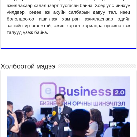
ажиллахаар хэлэлцээрт тусгасан байна. Хоёр улс ийнхүү
үйлдвэр, хөдөө аж ахуйн салбарын давуу тал, нөөц
бололцоогоо ашиглаж хамтран ажилласнаар эдийн
засгийн үр өгөөжтэй, ажил хэрэгч харилцаа өргөжнө гэж
талууд үзэж байна.
Холбоотой мэдээ