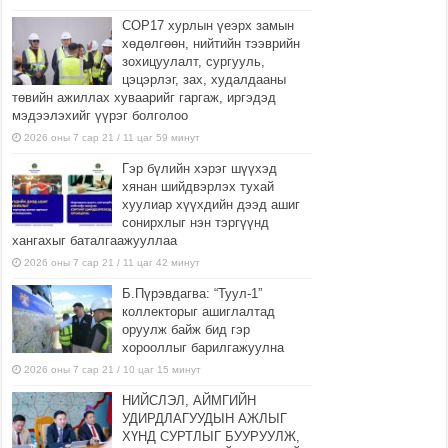
COP17 хурлын үеэрх замын
хөдөлгөөн, нийтийн тээврийн
зохицуулалт, сургууль,
цэцэрлэг, зах, худалдааны
төвийн ажиллах хуваарийг гаргаж, иргэдэд
мэдээлэхийг үүрэг болголоо
2026 оны 7 сар 21 / 11 цаг 59 минут
Гэр бүлийн хэрэг шүүхэд
хянан шийдвэрлэх тухай
хуулиар хүүхдийн дээд ашиг
сонирхлыг нэн тэргүүнд
хангахыг баталгаажууллаа
2026 оны 7 сар 21 / 11 цаг 42 минут
Б.Пүрэвдагва: “Туул-1”
коллекторыг ашиглалтад
оруулж байж бид гэр
хорооллыг барилгажуулна
2026 оны 7 сар 21 / 10 цаг 15 минут
НИЙСЛЭЛ, АЙМГИЙН
УДИРДЛАГУУДЫН АЖЛЫГ
ХҮНД СУРТЛЫГ БУУРУУЛЖ,