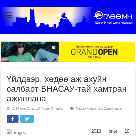
Үйлдвэр, хөдөө аж ахуйн
салбарт БНАСАУ-тай хамтран
ажиллана
2014 оны 2 сар 10 / 8 цаг 34 минут
Мэдээ мэдээлэл
,
Эдийн засаг
2013 оны 10