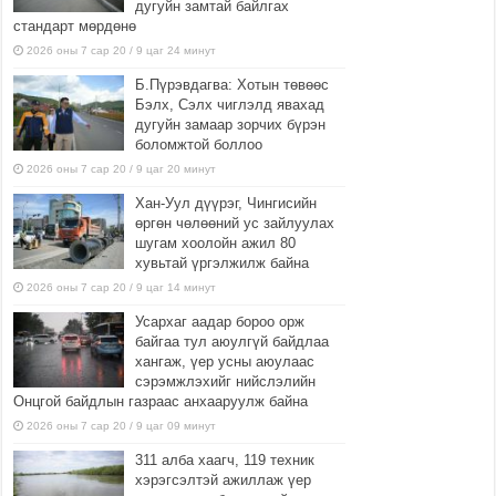
дугуйн замтай байлгах
стандарт мөрдөнө
2026 оны 7 сар 20 / 9 цаг 24 минут
Б.Пүрэвдагва: Хотын төвөөс
Бэлх, Сэлх чиглэлд явахад
дугуйн замаар зорчих бүрэн
боломжтой боллоо
2026 оны 7 сар 20 / 9 цаг 20 минут
Хан-Уул дүүрэг, Чингисийн
өргөн чөлөөний ус зайлуулах
шугам хоолойн ажил 80
хувьтай үргэлжилж байна
2026 оны 7 сар 20 / 9 цаг 14 минут
Усархаг аадар бороо орж
байгаа тул аюулгүй байдлаа
хангаж, үер усны аюулаас
сэрэмжлэхийг нийслэлийн
Онцгой байдлын газраас анхааруулж байна
2026 оны 7 сар 20 / 9 цаг 09 минут
311 алба хаагч, 119 техник
хэрэгсэлтэй ажиллаж үер