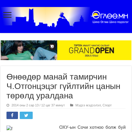
Өнөөдөр манай тамирчин
Ч.Отгонцэцэг гүйлтийн цанын
төрөлд уралдана
2014 оны 2 сар 13 / 12 цаг 37 минут
Мэдээ мэдээлэл
,
Спорт
ОХУ-ын Сочи хотноо болж буй