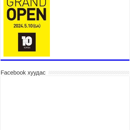
Үндэсний их баяр наадмын сур харвааны
шагналыг нийслэлийн Засаг дарга бөгөөд
Улаанбаатар хотын Захирагч Б.Пүрэвдагва
гардууллаа
2026 оны 7 сар 15 / 11 цаг 41 минут
Нийслэлийн Эрүүл мэндийн газраас 45 баг
иргэдэд тусламж, үйлчилгээ үзүүлж байна
2026 оны 7 сар 15 / 11 цаг 30 минут
Хүчит бөхийн барилдааны тавын даваа
үргэлжилж байна
2026 оны 7 сар 15 / 11 цаг 26 минут
Facebook хуудас
Төв цэнгэлдэх орчмын цэвэрлэгээ, үйлчилгээнд
161 ажилтан, 27 техниктэй ажиллаж байна
2026 оны 7 сар 15 / 11 цаг 22 минут
Наадмын амралтын өдрүүдэд нийслэлийн эрүүл
мэндийн байгууллагууд дараах хуваарийн дагуу
ажиллана
2026 оны 7 сар 15 / 11 цаг 18 минут
Үндэсний их баяр наадам эхэллээ
2026 оны 7 сар 15 / 11 цаг 14 минут