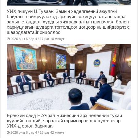
УИХ гишүүн Ц.Туваан: Замын хөдөлгөөний аюулгүй
байдлыг сайжруулахад эрх зүйн зохицуулалтаас гадна
замын стандарт, хурдны хязгаарлалтын шинэчлэл болон
хариуцлагын шударга тогтолцоог цогцоор нь шийдвэрлэх
шаардлагатайг онцоллоо.
2026 оны 6 сар 4 / 17 цаг 10 минут
Ерөнхий сайд Н.Учрал Бизнесийн эрх чөлөөний тухай
хуулийн төслийг яаралтай горимоор хэлэлцүүлэхээр
УИХ-д өргөн барилаа
2026 оны 6 сар 4 / 16 цаг 42 минут