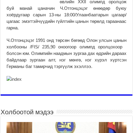
өвлийн XXII олимпд оролцож
буй манай цаначин Ч.Отгонцэцэг өнөөдөр буюу
хоёрдугаар сарын 13-ны 18:00/Улаанбаатарын цагаар/
цагаас эмэгтэйчүүдийн гүйлтийн цанын төрөлд гараанаас
гарна.
Ч.Отгонцэцэг 1991 онд төрсөн бөгөөд Олон улсын цанын
холбооны /FIS/ 235,90 оноогоор олимпд оролцохоор
болсон юм. Олимпийн наадмын зургаа дах өдрийн дараах
байдлаар зургаан алт, нэг мөнгө, нэг хүрэл хүртсэн
Германы баг тамирчид тэргүүлж эхэллээ.
Холбоотой мэдээ