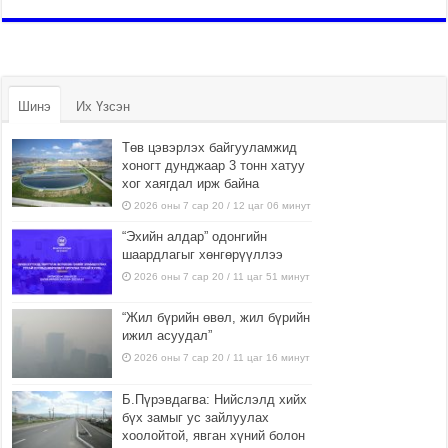
Шинэ
Их Үзсэн
Төв цэвэрлэх байгууламжид
хоногт дунджаар 3 тонн хатуу
хог хаягдал ирж байна
2026 оны 7 сар 20 / 12 цаг 06 минут
“Эхийн алдар” одонгийн
шаардлагыг хөнгөрүүллээ
2026 оны 7 сар 20 / 11 цаг 51 минут
“Жил бүрийн өвөл, жил бүрийн
ижил асуудал”
2026 оны 7 сар 20 / 11 цаг 16 минут
Б.Пүрэвдагва: Нийслэлд хийх
бүх замыг ус зайлуулах
хоолойтой, явган хүний болон