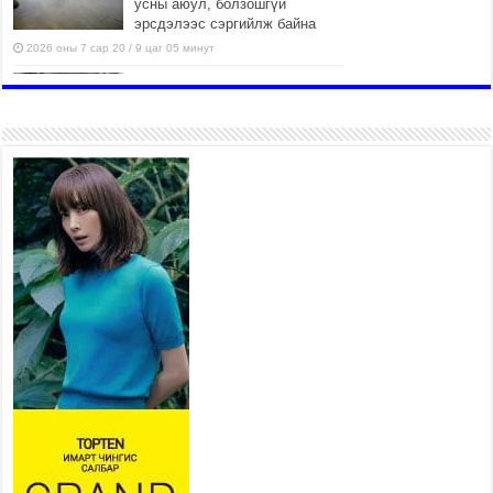
усны аюул, болзошгүй
эрсдэлээс сэргийлж байна
2026 оны 7 сар 20 / 9 цаг 05 минут
Аяллаа зөв төлөвлөхийг
иргэдэд зөвлөж байна
2026 оны 7 сар 16 / 11 цаг 50 минут
Үер усны болзошгүй аюулаас
сэргийлж, холбогдох
байгууллагууд өндөржүүлсэн
бэлэн байдалд ажиллаж байна
2026 оны 7 сар 15 / 13 цаг 06 минут
Монгол адууны үнэ цэнийг
дэлхийд сурталчлах “Дэлхийн
адууны өдөр”-т 15000 морьтон
оролцож байна
2026 оны 7 сар 15 / 11 цаг 51 минут
Шагайн харвааны насанд хүрэгчдийн багийн
төрөлд 106 багийн 848 харваач өрсөлдөж,
шилдгүүд шалгарав
2026 оны 7 сар 15 / 11 цаг 45 минут