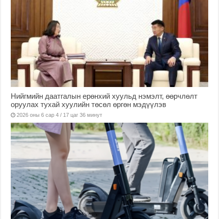
Нийгмийн даатгалын ерөнхий хуульд нэмэлт, өөрчлөлт
оруулах тухай хуулийн төсөл өргөн мэдүүлэв
2026 оны 6 сар 4 / 17 цаг 36 минут