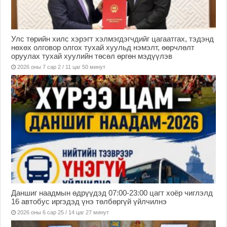
Улс төрийн хилс хэрэгт хэлмэгдэгчдийг цагаатгах, тэдэнд
нөхөх олговор олгох тухай хуульд нэмэлт, өөрчлөлт
оруулах тухай хуулийн төсөл өргөн мэдүүлэв
2026 оны 7 сар 2 / 11 цаг 50 минут
Даншиг наадмын өдрүүдэд 07:00-23:00 цагт хоёр чиглэлд
16 автобус иргэдэд үнэ төлбөргүй үйлчилнэ
2026 оны 6 сар 25 / 14 цаг 27 минут