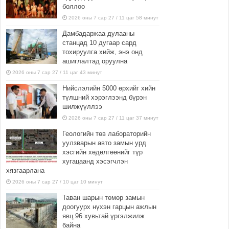
боллоо
2026 оны 7 сар 27 / 11 цаг 58 минут
Дамбадаржаа дулааны
станцад 10 дугаар сард
тохируулга хийж, энэ онд
ашиглалтад оруулна
2026 оны 7 сар 27 / 11 цаг 43 минут
Нийслэлийн 5000 өрхийг хийн
түлшний хэрэглээнд бүрэн
шилжүүллээ
2026 оны 7 сар 27 / 11 цаг 37 минут
Геологийн төв лабораторийн
уулзварын авто замын урд
хэсгийн хөдөлгөөнийг түр
хугацаанд хэсэгчлэн
хязгаарлана
2026 оны 7 сар 27 / 10 цаг 10 минут
Таван шарын төмөр замын
доогуурх нүхэн гарцын ажлын
явц 96 хувьтай үргэлжилж
байна