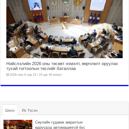
Нийслэлийн 2026 оны төсөвт нэмэлт, өөрчлөлт оруулах
тухай тогтоолын төслийг баталлаа
2026 оны 6 сар 22 / 15 цаг 40 минут
Шинэ
Их Үзсэн
Сөүлийн гудамж амралтын
өдрүүдэд автомашингүй бүс