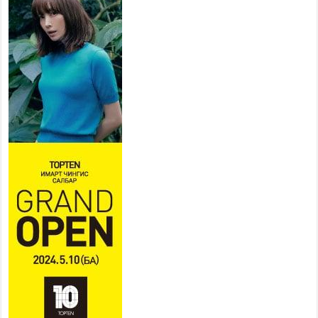
удаагийн сонсголд 345 хүн
оролцжээ
2026 оны 7 сар 27 / 9 цаг 13 минут
Хянан шалгах түр хорооны
нотлох баримттай нээлттэй
танилцах боломжтой боллоо.
2026 оны 7 сар 23 / 15 цаг 58 минут
Дүүжин замын тээвэр энэ оны
12 дугаар сард ашиглалтад
бүрэн орно
2026 оны 7 сар 23 / 10 цаг 21 минут
Агаарын бохирдлыг бууруулах бодлогын
хүрээнд Баянгол, Чингэлтэй дүүргийн 5000
өрхийг хийн халаалтад шилжүүлэв
2026 оны 7 сар 22 / 17 цаг 14 минут
Нийгмийн сүлжээнд хүүхдийн оролцоог
зохицуулах тухай хуулийн төслийг өргөн
мэдүүллээ
2026 оны 7 сар 22 / 17 цаг 09 минут
УИХ-ын гишүүн А.Ариунзаяа “Нээлттэй