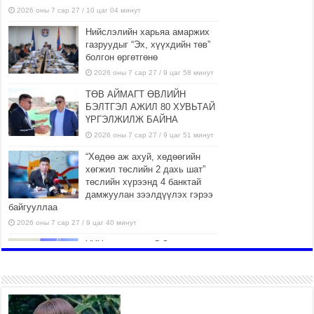
2026 оны 7 сар 27 / 10 цаг 04 минут
Нийслэлийн харьяа амаржих
газруудыг “Эх, хүүхдийн төв”
болгон өргөтгөнө
2026 оны 7 сар 27 / 9 цаг 58 минут
ТӨВ АЙМАГТ ӨВЛИЙН
БЭЛТГЭЛ АЖИЛ 80 ХУВЬТАЙ
ҮРГЭЛЖИЛЖ БАЙНА
2026 оны 7 сар 27 / 9 цаг 51 минут
“Хөдөө аж ахуй, хөдөөгийн
хөгжил төслийн 2 дахь шат”
төслийн хүрээнд 4 банктай
дамжуулан зээлдүүлэх гэрээ
байгууллаа
2026 оны 7 сар 27 / 9 цаг 40 минут
УИХ-ын гишүүн С.Зулпхар:
Иргэдийн санал хууль тогтоох
үйл ажиллагааны чухал үндэс
2026 оны 7 сар 27 / 9 цаг 19 минут
Ерөнхий хяналтын хоёр