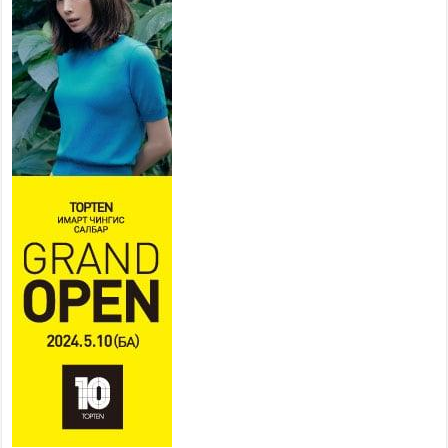
багийн 848 харваач өрсөлдөж,
шилдгүүд шалгарав
2026 оны 7 сар 15 / 11 цаг 45 минут
Үндэсний их баяр наадмын сур харвааны
шагналыг нийслэлийн Засаг дарга бөгөөд
Улаанбаатар хотын Захирагч Б.Пүрэвдагва
гардууллаа
2026 оны 7 сар 15 / 11 цаг 41 минут
Нийслэлийн Эрүүл мэндийн газраас 45 баг
иргэдэд тусламж, үйлчилгээ үзүүлж байна
2026 оны 7 сар 15 / 11 цаг 30 минут
Хүчит бөхийн барилдааны тавын даваа
үргэлжилж байна
2026 оны 7 сар 15 / 11 цаг 26 минут
Төв цэнгэлдэх орчмын цэвэрлэгээ, үйлчилгээнд
161 ажилтан, 27 техниктэй ажиллаж байна
2026 оны 7 сар 15 / 11 цаг 22 минут
Наадмын амралтын өдрүүдэд нийслэлийн эрүүл
мэндийн байгууллагууд дараах хуваарийн дагуу
ажиллана