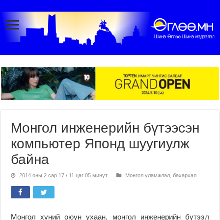
Монгол инженерийн бүтээсэн
компьютер Японд шуугиулж
байна
2014 оны 2 сар 17 / 11 цаг 05 минут
Монгол уламжлал, бахархал
Монгол хүний оюун ухаан, монгол инженерийн бүтээл