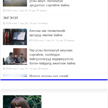
усны аюул, болзошгүй
эрсдэлээс сэргийлж байна
2026 оны 7 сар 20 / 9 цаг 05 минут
ЭМГЭНЭЛ
2026 оны 7 сар 19 / 15 цаг 15 минут
Аяллаа зөв төлөвлөхийг
иргэдэд зөвлөж байна
2026 оны 7 сар 16 / 11 цаг 50 минут
Үер усны болзошгүй аюулаас
сэргийлж, холбогдох
байгууллагууд өндөржүүлсэн
бэлэн байдалд ажиллаж байна
2026 оны 7 сар 15 / 13 цаг 06 минут
Монгол адууны үнэ цэнийг
дэлхийд сурталчлах “Дэлхийн
адууны өдөр”-т 15000 морьтон
оролцож байна
2026 оны 7 сар 15 / 11 цаг 51 минут
Шагайн харвааны насанд
хүрэгчдийн багийн төрөлд 106