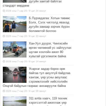
дугуйн замтай байлгах
стандарт мөрдөнө
2026 оны 7 сар 20 / 9 цаг 24 минут
Б.Пүрэвдагва: Хотын төвөөс
Бэлх, Сэлх чиглэлд явахад
дугуйн замаар зорчих бүрэн
боломжтой боллоо
2026 оны 7 сар 20 / 9 цаг 20 минут
Хан-Уул дүүрэг, Чингисийн
өргөн чөлөөний ус зайлуулах
шугам хоолойн ажил 80
хувьтай үргэлжилж байна
2026 оны 7 сар 20 / 9 цаг 14 минут
Усархаг аадар бороо орж
байгаа тул аюулгүй байдлаа
хангаж, үер усны аюулаас
сэрэмжлэхийг нийслэлийн
Онцгой байдлын газраас анхааруулж байна
2026 оны 7 сар 20 / 9 цаг 09 минут
311 алба хаагч, 119 техник
хэрэгсэлтэй ажиллаж үер