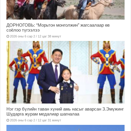
ДОРНОГОВЬ: “Морьтон монголжин” жагсаалаар өв
соёлоо түгээлээ
2026 оны 6 сар 2 / 12 цаг 38 минут
Нэг гэр бүлийн таван хүний амь насыг аварсан З.Эмүжинг
Шударга журам медалиар шагналаа
2026 оны 6 сар 2 / 12 цаг 31 минут