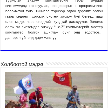
Түүнчлэн энэхүү компьютерийг төрөл бүрийн
системүүдэд тохируулан, процессорыг нь программчлах
боломжтой гэнэ. Тиймээс тэрбээр өдгөө доргилт болон
газар хөдлөлт хэмжих систем зохиож буй бөгөөд маш
олон мэдрэгчээс өгөгдлийг хурдтай дамжуулах боломж
олгох эл системдээ энэхүү “Lic-Z” компьютерийг мастер
компьютер болгон ашиглаж буйг энд тодотгоё…
дэлгэрэнгүйг
энд дарж
үзнэ үү!
Холбоотой мэдээ