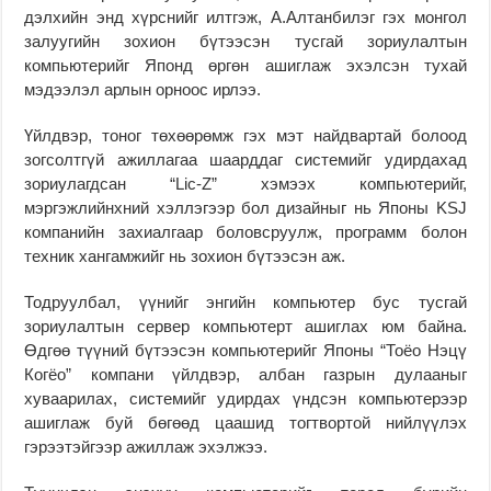
дэлхийн энд хүрснийг илтгэж, А.Алтанбилэг гэх монгол
залуугийн зохион бүтээсэн тусгай зориулалтын
компьютерийг Японд өргөн ашиглаж эхэлсэн тухай
мэдээлэл арлын орноос ирлээ.
Үйлдвэр, тоног төхөөрөмж гэх мэт найдвартай болоод
зогсолтгүй ажиллагаа шаарддаг системийг удирдахад
зориулагдсан “Lic-Z” хэмээх компьютерийг,
мэргэжлийнхний хэллэгээр бол дизайныг нь Японы KSJ
компанийн захиалгаар боловсруулж, программ болон
техник хангамжийг нь зохион бүтээсэн аж.
Тодруулбал, үүнийг энгийн компьютер бус тусгай
зориулалтын сервер компьютерт ашиглах юм байна.
Өдгөө түүний бүтээсэн компьютерийг Японы “Тоёо Нэцү
Когёо” компани үйлдвэр, албан газрын дулааныг
хуваарилах, системийг удирдах үндсэн компьютерээр
ашиглаж буй бөгөөд цаашид тогтвортой нийлүүлэх
гэрээтэйгээр ажиллаж эхэлжээ.