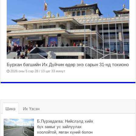
Бурхан багшийн Их Дүйчин өдөр энэ сарын 31-нд тохионо
2026 оны 5 сар 28 / 13 цаг 33 минут
Шинэ
Их Үзсэн
Б.Пүрэвдагва: Нийслэлд хийх
бүх замыг ус зайлуулах
хоолойтой, явган хүний болон