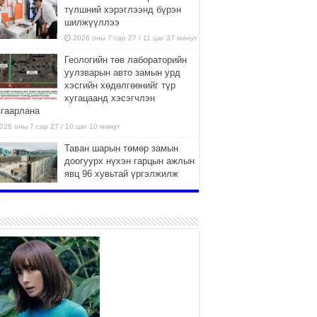
түлшний хэрэглээнд бүрэн
шилжүүллээ
2026 оны 7 сар 27 / 11 цаг 37 минут
Геологийн төв лабораторийн
уулзварын авто замын урд
хэсгийн хөдөлгөөнийг түр
хугацаанд хэсэгчлэн
згаарлана
026 оны 7 сар 27 / 10 цаг 10 минут
Таван шарын төмөр замын
доогуурх нүхэн гарцын ажлын
явц 96 хувьтай үргэлжилж
байна
026 оны 7 сар 27 / 10 цаг 04 минут
Нийслэлийн харьяа амаржих
газруудыг “Эх, хүүхдийн төв”
болгон өргөтгөнө
2026 оны 7 сар 27 / 9 цаг 58 минут
ТӨВ АЙМАГТ ӨВЛИЙН
БЭЛТГЭЛ АЖИЛ 80 ХУВЬТАЙ
ҮРГЭЛЖИЛЖ БАЙНА