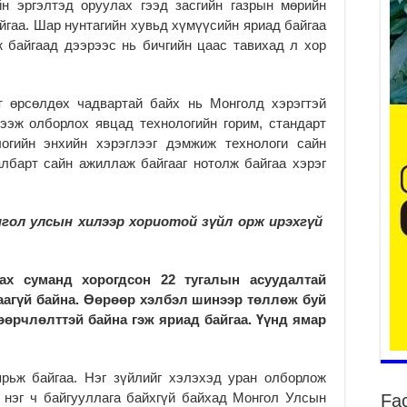
йн эргэлтэд оруулах гээд засгийн газрын мөрийн
гаа. Шар нунтагийн хувьд хүмүүсийн яриад байгаа
 байгаад дээрээс нь бичгийн цаас тавихад л хор
т өрсөлдөх чадвартай байх нь Монголд хэрэгтэй
ба
ээж олборлох явцад технологийн горим, стандарт
2
огийн энхийн хэрэглээг дэмжиж технологи сайн
УИ
албарт сайн ажиллаж байгааг нотолж байгаа хэрэг
ху
2
гол улсын хилээр хориотой зүйл орж ирэхгүй
Ер
хү
2
ах суманд хорогдсон 22 тугалын асуудалтай
Хя
аагүй байна. Өөрөөр хэлбэл шинээр төллөж буй
нэ
өөрчлөлттэй байна гэж яриад байгаа. Үүнд ямар
2
Дү
аш
рьж байгаа. Нэг зүйлийг хэлэхэд уран олборлож
2
 нэг ч байгууллага байхгүй байхад Монгол Улсын
Fa