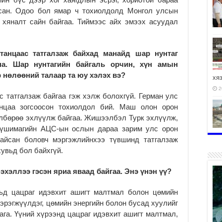
ьсан. Одоо бол ямар ч тохиолдолд Монгол улсын
 хяналт сайн байгаа. Тиймээс айх эмээх асуудал
танцаас татгалзаж байхад манайд шар нунтаг
на.
Ш
ар нунтаг
ийн
байгаль орчин, хүн амын
р
нөлөөний талаар та
юу
хэлэх вэ
?
хя
2
 татгалзаж байгаа гэж хэлж болохгүй. Герман улс
анцаа зогсоосон тохиолдол бий. Маш олон орон
өлбөрөө эхлүүлж байгаа. Жишээлбэл Турк эхлүүлж,
күшимагийн АЦС-ын ослын дараа зарим улс орон
йсан боловч мэргэжлийнхээ түвшинд татгалзаж
2
хувьд бол байхгүй.
хэллээ гэсэн яриа яваад байгаа. Энэ үнэн үү?
вьд цацраг идэвхит ашигт малтмал болон цөмийн
хэрэгжүүлдэг, цөмийн энергийн болон бусад хуулийг
га. Үүний хүрээнд цацраг идэвхит ашигт малтмал,