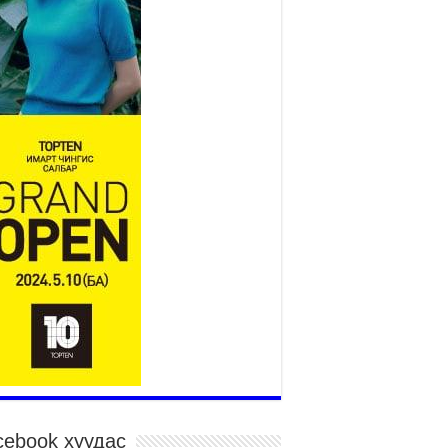
2026 оны 7 сар 27 / 9 цаг 51 минут
“Хөдөө аж ахуй, хөдөөгийн
хөгжил төслийн 2 дахь шат”
төслийн хүрээнд 4 банктай
дамжуулан зээлдүүлэх гэрээ
йгууллаа
026 оны 7 сар 27 / 9 цаг 40 минут
Х-ын гишүүн С.Зулпхар: Иргэдийн санал
уль тогтоох үйл ажиллагааны чухал үндэс
026 оны 7 сар 27 / 9 цаг 19 минут
өнхий хяналтын хоёр удаагийн сонсголд 345
н оролцжээ
026 оны 7 сар 27 / 9 цаг 13 минут
нан шалгах түр хорооны нотлох баримттай
элттэй танилцах боломжтой боллоо.
026 оны 7 сар 23 / 15 цаг 58 минут
үжин замын тээвэр энэ оны 12 дугаар сард
иглалтад бүрэн орно
026 оны 7 сар 23 / 10 цаг 21 минут
cebook хуудас