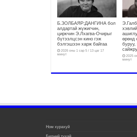
Б.ЗОЛБАЯР:ДАНГИНА бол
Э.Галб
алдартай жүжигчин,
хэвлий
циркчин Э.Лхагва-Очирыг
ашиглу
бүтээлцсэн кино гэж
өрөнд 
бэлгэшээн харж байгаа
буруу,
сайжру
2026 оны 1 сар 5 / 13 цаг 17
минут
2025 он
минут
Ном хурахуй
Бидний тухай