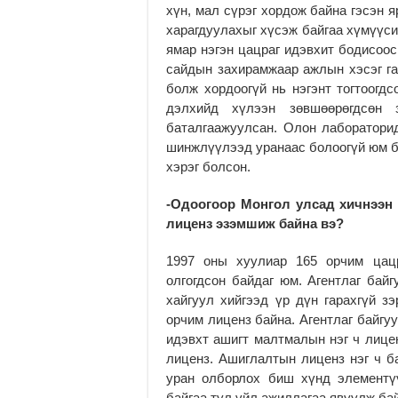
хүн, мал сүрэг хордож байна гэсэн 
харагдуулахыг хүсэж байгаа хүмүүси
ямар нэгэн цацраг идэвхит бодисоос
сайдын захирамжаар ажлын хэсэг га
болж хордоогүй нь нэгэнт тогтоогд
дэлхийд хүлээн зөвшөөрөгдсөн 
баталгаажуулсан. Олон лаборатори
шинжлүүлээд уранаас болоогүй юм ба
хэрэг болсон.
-Одоогоор Монгол улсад хичнээн
лиценз эзэмшиж байна вэ?
1997 оны хуулиар 165 орчим цац
олгогдсон байдаг юм. Агентлаг бай
хайгуул хийгээд үр дүн гарахгүй з
орчим лиценз байна. Агентлаг байгу
идэвхт ашигт малтмалын нэг ч лицен
лиценз. Ашиглалтын лиценз нэг ч б
уран олборлох биш хүнд элементү
байгаа тул үйл ажиллагаа явуулж байг