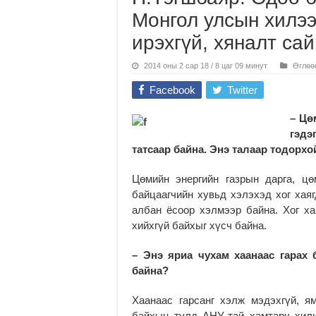
Монгол улсын хилээ
ирэхгүй, хяналт сай
2014 оны 2 сар 18 / 8 цаг 09 минут
Өглөө
Facebook
Twitter
– Цө
гэдэ
татсаар байна.
Энэ талаар
тодорхой
Цөмийн энергийн газрын дарга, ц
байцаагчийн хувьд хэлэхэд хог хаяг
албан ёсоор хэлмээр байна. Хог ха
хийхгүй байхыг хүсч байна.
– Энэ яриа чуха
м
хаанаас гарах 
байна?
Хаанаас гарсанг хэлж мэдэхгүй, я
байхын тулд АНУ-тай хамтарч хили