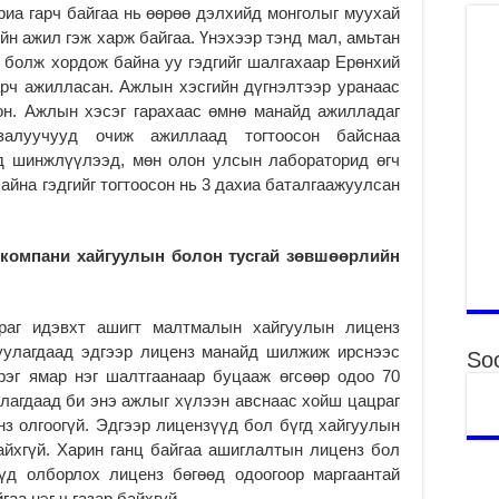
Аг
яриа гарч байгаа нь өөрөө дэлхийд монголыг муухай
хү
йн ажил гэж харж байгаа. Үнэхээр тэнд мал, амьтан
өр
 болж хордож байна уу гэдгийг шалгахаар Ерөнхий
2
рч ажилласан. Ажлын хэсгийн дүгнэлтээр уранаас
Ни
сон. Ажлын хэсэг гарахаас өмнө манайд ажилладаг
зо
залуучууд очиж ажиллаад тогтоосон байснаа
мэ
д шинжлүүлээд, мөн олон улсын лабораторид өгч
2
йна гэдгийг тогтоосон нь 3 дахиа баталгаажуулсан
УИ
па
со
 компани хайгуулын болон тусгай зөвшөөрлийн
2
Ни
раг идэвхт ашигт малтмалын хайгуулын лиценз
ор
гуулагдаад эдгээр лиценз манайд шилжиж ирснээс
2
Soc
эрэг ямар нэг шалтгаанаар буцааж өгсөөр одоо 70
Хү
улагдаад би энэ ажлыг хүлээн авснаас хойш цацраг
үй
з олгоогүй. Эдгээр лицензүүд бол бүгд хайгуулын
ба
айхгүй. Харин ганц байгаа ашиглалтын лиценз бол
2
үд олборлох лиценз бөгөөд одоогоор маргаантай
Аю
аа нэг ч газар байхгүй.