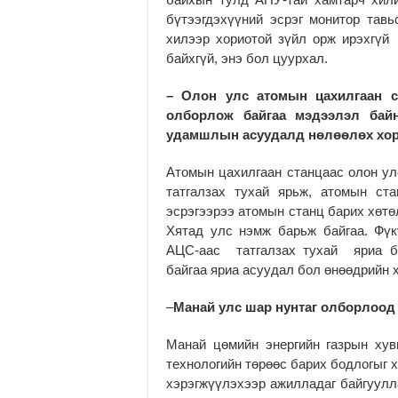
бүтээгдэхүүний эсрэг монитор тав
хилээр хориотой зүйл орж ирэхгүй
байхгүй, энэ бол цуурхал.
– Олон улс атомын цахилгаан с
олборлож байгаа мэдээлэл бай
удамшлын асуудалд нөлөөлөх хо
Атомын цахилгаан станцаас олон улс
татгалзах тухай ярьж, атомын ст
эсрэгээрээ атомын станц барих хөт
Хятад улс нэмж барьж байгаа. Фү
АЦС-аас татгалзах тухай яриа ба
байгаа яриа асуудал бол өнөөдрийн 
–
Манай улс шар нунтаг олборлоод э
Манай цөмийн энергийн газрын ху
технологийн төрөөс барих бодлогыг 
хэрэгжүүлэхээр ажилладаг байгуулла