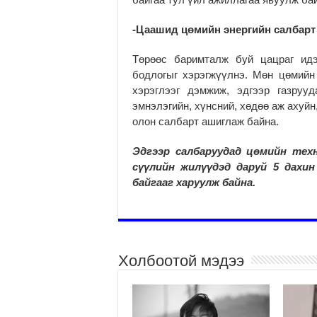
-Цаашид цөмийн энергийн салбарт
Төрөөс баримталж буй цацраг идэ
бодлогыг хэрэгжүүлнэ. Мөн цөмийн
хэрэглээг дэмжиж, эдгээр газруу
эмнэлэгийн, хүнсний, хөдөө аж ахуйн,
олон салбарт ашиглаж байна.
Эдгээр салбаруудад цөмийн тех
сүүлийн жилүүдэд даруй 5 дахин
байгааг харуулж байна
.
Холбоотой мэдээ