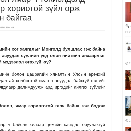
р хориотой зүйл орж
н байгаа
бү
ний зочин
2
мийн хог хаягдлыг Монголд булшлах гэж байна
г асуудал сүүлийн үед олон нийтийн анхаарлыг
 мэдээлэл өгөхгүй юу?
2
өмийн болон цацрагийн хяналтын Улсын ерөнхий
далтай холбоотой ямар ч асуудал байхгүй гэдгийг
ягдлаар далимдуулж ард иргэдийг айлгах зүйлийг
болов, ямар зорилготой гарч байна гэж бодож
2
мар ч байсан хилээр цөмийн хаягдал оруулахгүй
йн бүс дээр хог хаягдлын эсрэг, хориотой бараа