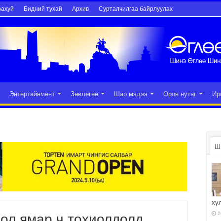
рахуй
Бидний тухай
Архив
Сурталчилгаа байрлуулах
Энтертайнмент
Зөвлөгөө
Шар мэдээ
Орон нутаг
Ир
Ш
хү
2
ол ямар ч тохиолдолд