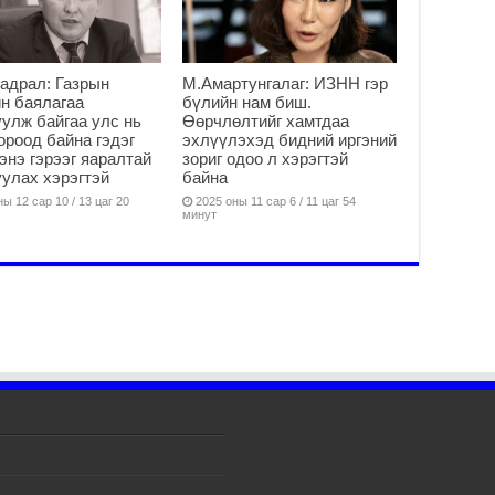
ЭД
ӨР
2
26
адрал: Газрын
М.Амартунгалаг: ИЗНН гэр
су
н баялагаа
бүлийн нам биш.
улж байгаа улс нь
Өөрчлөлтийг хамтдаа
су
ороод байна гэдэг
эхлүүлэхэд бидний иргэний
2
 энэ гэрээг яаралтай
зориг одоо л хэрэгтэй
улах хэрэгтэй
байна
CO
тээ
ы 12 сар 10 / 13 цаг 20
2025 оны 11 сар 6 / 11 цаг 54
минут
ху
ир
2
Гэ
ту
нэ
2
Б.
ор
2