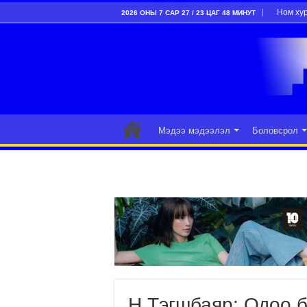
Ном ху
2026 ОНЫ 7 САР 27 / 23 ЦАГ 48 МИНУТ
Мэдээ мэдээлэл
Боловсрол
Н.Тэгшбаяр: Одоо б