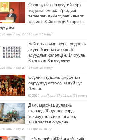
Орон нутагт санхүүгийн эрх
мэдлийг олгож, Иргэдийн
төлөөлөгчдийн хурал хяналт
тавьдаг байх эрх зүйн орчныг
рдүүлнэ
026 оны 7 сар 27 / 16 цаг 22 минут
Байгаль орчин, хүнс, хөдөө аж
ахуйн байнгын хороо 37
асуудлыг хэлэлцэн, 14 хууль,
6 тогтоол батлуулжээ
026 оны 7 сар 27 / 16 цаг 16 минут
Сөүлийн гудамж амралтын
өдрүүдэд автомашингүй бүс
боллоо
2026 оны 7 сар 27 / 11 цаг 58 минут
Дамбадаржаа дулааны
станцад 10 дугаар сард
тохируулга хийж, энэ онд
ашиглалтад оруулна
026 оны 7 сар 27 / 11 цаг 43 минут
Нийслэлийн 5000 өрхийг хийн