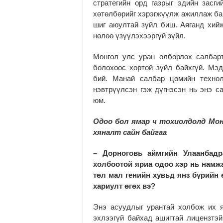
стратегийн орд газрыг эдийн засги
хөтөлбөрийг хэрэгжүүлж ажиллаж бай
шиг аюултай зүйл биш. Аяганд хийж
нөлөө үзүүлэхээргүй зүйл.
Монгол улс уран олборлох салбар
болохоос хортой зүйл байхгүй. Мэд
бий. Манай салбар цөмийн технол
нэвтрүүлсэн гэж дүгнэсэн нь энэ с
юм.
Одоо бол ямар ч тохиолдолд Мон
хяналт сайн байгаа
–
Дорноговь аймгийн Улаанбадр
холбоотой яриа одоо хэр нь намж
төл мал генийн хувьд янз бүрийн 
хариулт өгөх вэ?
Энэ асуудлыг урантай холбож их я
эхлээгүй байхад ашигтай лицензтэй