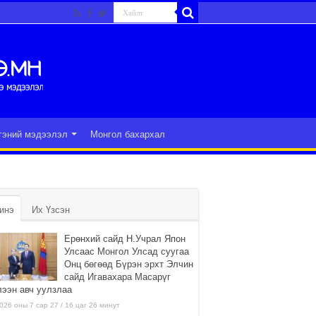
гэний мэдээлэл
Монгол бахархал
инэ
Их Үзсэн
Ерөнхий сайд Н.Учрал Япон
Улсаас Монгол Улсад суугаа
Онц бөгөөд Бүрэн эрхт Элчин
сайд Игавахара Масарүг
лээн авч уулзлаа
026 оны 7 сар 27 / 16 цаг 26 минут