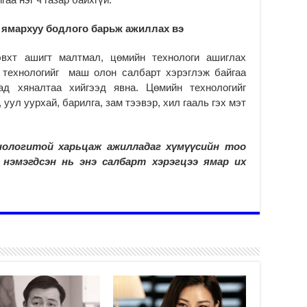
хо
ху
 ямархуу бодлого барьж ажиллах вэ
2
“4
вхт ашигт малтмал, цөмийн технологи ашиглах
бо
 технологийг маш олон салбарт хэрэглэж байгаа
тө
дад хяналтаа хийгээд явна. Цөмийн технологийг
хү
 уул уурхай, барилга, зам тээвэр, хил гааль гэх мэт
2
Б.
ца
нологитой харьцаж ажилладаг хүмүүсийн тоо
бо
 нэмэгдсэн нь энэ салбарт хэрэгцээ ямар их
2
Ту
хо
2
Ер
су
ав
2
БҮ