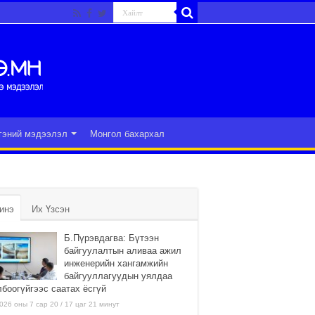
гэний мэдээлэл
Монгол бахархал
инэ
Их Үзсэн
Б.Пүрэвдагва: Бүтээн
байгуулалтын аливаа ажил
инженерийн хангамжийн
байгууллагуудын уялдаа
лбоогүйгээс саатах ёсгүй
026 оны 7 сар 20 / 17 цаг 21 минут