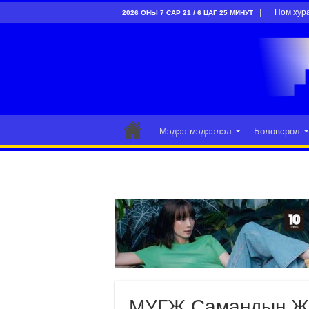
Ном хур
2026 ОНЫ 7 САР 21 / 6 ЦАГ 25 МИНУТ
Мэдээ мэдээлэл
Боловсрол
МУГЖ Самандын Жа