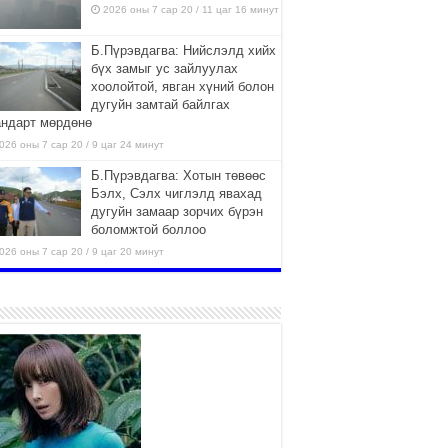
2026 оны 7 сар 20 / 11 цаг 16 минут
Б.Пүрэвдагва: Нийслэлд хийх
бүх замыг ус зайлуулах
хоолойтой, явган хүний болон
дугуйн замтай байлгах
андарт мөрдөнө
026 оны 7 сар 20 / 9 цаг 24 минут
Б.Пүрэвдагва: Хотын төвөөс
Бэлх, Сэлх чиглэлд явахад
дугуйн замаар зорчих бүрэн
боломжтой боллоо
026 оны 7 сар 20 / 9 цаг 20 минут
Хан-Уул дүүрэг, Чингисийн
өргөн чөлөөний ус зайлуулах
шугам хоолойн ажил 80
хувьтай үргэлжилж байна
026 оны 7 сар 20 / 9 цаг 14 минут
Усархаг аадар бороо орж
байгаа тул аюулгүй байдлаа
хангаж, үер усны аюулаас
сэрэмжлэхийг нийслэлийн