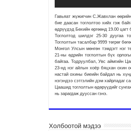
Гавьяат жүжигчин С.Жавхлан өөрийн
бие даасан тоглолтоо хийх гэж байг
өдрүүдэд Бөхийн өргөөнд 19.00 цагт 
Тоглолтод шилдэг 25-30 дуугаа т
Тоглолтын тасалбар 9999 төгрөг бөгө
Монгол Улсын мөнгөн тэмдэгт нэг тө
21-ны өдрийн тоглолтын бүх орлог
байгаа. Тодруулбал, Увс аймгийн Ца
23-нд нэг айлын хоёр бяцхан охин о
настай охины биеийн байдал нь хүн
нэгэндээ сэтгэлийн дэм хайрладаг с
Цаашид тоглолтын өдөрүүдийг сунгах
нь зарагдаж дууссан гэнэ.
Холбоотой мэдээ