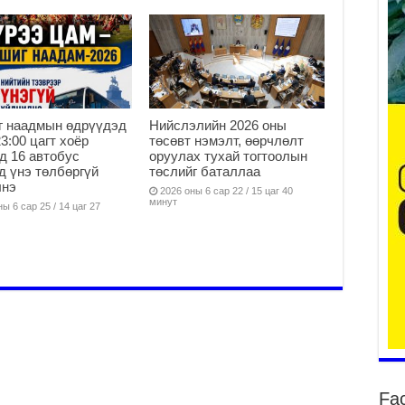
Он
2
31
үе
ба
2
г наадмын өдрүүдэд
Нийслэлийн 2026 оны
23:00 цагт хоёр
төсөвт нэмэлт, өөрчлөлт
Ая
д 16 автобус
оруулах тухай тогтоолын
2
д үнэ төлбөргүй
төслийг баталлаа
лнэ
Үе
2026 оны 6 сар 22 / 15 цаг 40
минут
хо
ы 6 сар 25 / 14 цаг 27
ба
2
Мо
“Д
ба
2
Ша
тө
ши
Fa
2