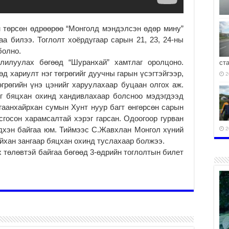
 төрсөн өдрөөрөө “Монголд мэндэлсэн өдөр мину”
аа билээ. Тоглолт хоёрдугаар сарын 21, 23, 24-ны
болно.
олилуулах бөгөөд “Шуранхай” хамтлаг оролцоно.
ст
өд хариулт нэг төгрөгийг дуучны гарын үсэгтэйгээр,
2
грөгийн үнэ цэнийг харуулахаар буцаан олгох аж.
ыг бяцхан охинд хандивлахаар болсноо мэдэгдээд
гаанхайрхан сумын Хунт нуур багт өнгөрсөн сарын
сгосон харамсалтай хэрэг гарсан. Одоогоор гурван
дхэн байгаа юм. Тиймээс С.Жавхлан Монгол хүний
2
айхан зангаар бяцхан охинд туслахаар болжээ.
 төлөвтэй байгаа бөгөөд 3-өдрийн тоглолтын билет
2