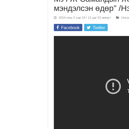
мэндэлсэн өдөр” /Н
2014 оны 2 сар 19 / 12 цаг 51 минут
Unca
Facebook
Twitter