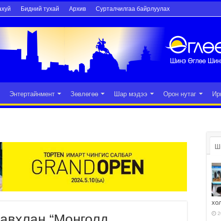
ахуй
Бидний тухай
Архив
Сурталчилгаа байрлуулах
Энтертайнмент
Зөвлөгөө
Шар мэдээ
Орон нутаг
Ир
Ш
хо
2
вхлан “Монголд