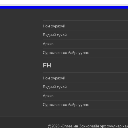
Ном хурахуй
Бидний тухай
Архив
Сурталчилгаа байрлуулах
FH
Ном хурахуй
Бидний тухай
Архив
Сурталчилгаа байрлуулах
@2023 -Өглөө.мн Зохиогчийн эрх хуулиар ха