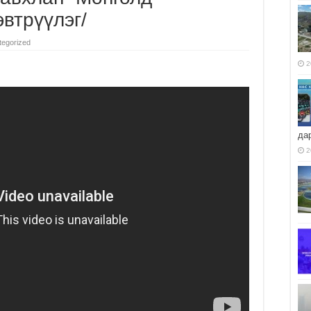
эвтрүүлэг/
tegorized
2
да
2