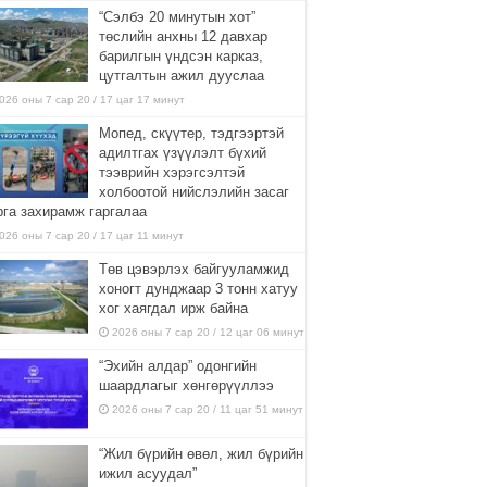
“Сэлбэ 20 минутын хот”
төслийн анхны 12 давхар
барилгын үндсэн карказ,
цутгалтын ажил дууслаа
026 оны 7 сар 20 / 17 цаг 17 минут
Мопед, скүүтер, тэдгээртэй
адилтгах үзүүлэлт бүхий
тээврийн хэрэгсэлтэй
холбоотой нийслэлийн засаг
рга захирамж гаргалаа
026 оны 7 сар 20 / 17 цаг 11 минут
Төв цэвэрлэх байгууламжид
хоногт дунджаар 3 тонн хатуу
хог хаягдал ирж байна
2026 оны 7 сар 20 / 12 цаг 06 минут
“Эхийн алдар” одонгийн
шаардлагыг хөнгөрүүллээ
2026 оны 7 сар 20 / 11 цаг 51 минут
“Жил бүрийн өвөл, жил бүрийн
ижил асуудал”