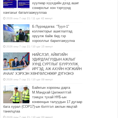
хуулиар хүүхдийн дээд ашиг
сонирхлыг нэн тэргүүнд
хангахыг баталгаажууллаа
2026 оны 7 сар 21 / 11 цаг 42 минут
Б.Пүрэвдагва: “Туул-1”
коллекторыг ашиглалтад
оруулж байж бид гэр
хорооллыг барилгажуулна
2026 оны 7 сар 21 / 10 цаг 15 минут
НИЙСЛЭЛ, АЙМГИЙН
УДИРДЛАГУУДЫН АЖЛЫГ
ХҮНД СУРТЛЫГ БУУРУУЛЖ,
ИРГЭД, АЖ АХУЙН НЭГЖИЙН
АЧААГ ХЭРХЭН ХӨНГӨЛСНӨӨР ДҮГНЭНЭ
2026 оны 7 сар 21 / 10 цаг 09 минут
Байнгын хорооны дарга
М.Мандхай Цөлжилттэй
тэмцэх тухай НҮБ-ын
конвенцын талуудын 17 дугаар
бага хурал (СОР17)-ын бэлтгэл ажлын явцтай
танилцлаа
2026 оны 7 сар 21 / 10 цаг 03 минут