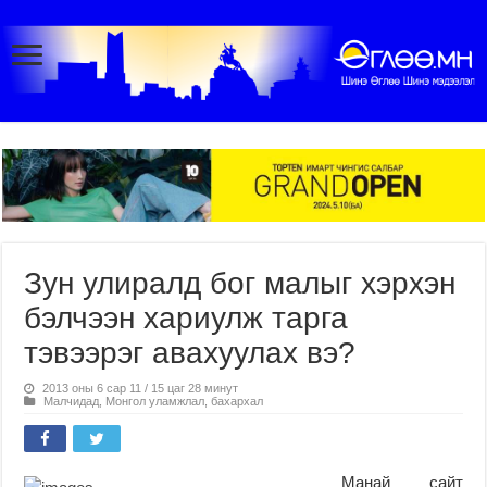
Зун улиралд бог малыг хэрхэн
бэлчээн хариулж тарга
тэвээрэг авахуулах вэ?
2013 оны 6 сар 11 / 15 цаг 28 минут
Малчидад
,
Монгол уламжлал, бахархал
Манай сайт