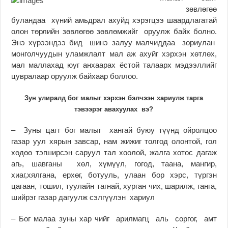
зөвлөгөө
буландаа хүний амьдрал ахуйд хэрэгцээ шаардлагатай
олон төрлийн зөвлөгөө зөвлөмжийг оруулж байх болно.
Энэ хүрээндээ бид шинэ залуу малчиддаа зориулан
монголчуудын уламжлалт мал аж ахуйг хэрхэн хөтлөх,
мал маллахад юуг анхаарах ёстой талаарх мэдээллийг
цувралаар оруулж байхаар боллоо.
Зун улиралд бог малыг хэрхэн бэлчээн хариулж тарга
тэвээрэг авахуулах вэ?
– Зуны цагт бог малыг хангай буюу түүнд ойролцоо
газар уул хярын завсар, нам жижиг толгод олонтой, гол
хөдөө тэгширсэн саруул тал хоолой, жалга хотос дагаж
агь, шавганы хөл, хүмүүл, гогод, таана, мангир,
хиаг,хялгана, ерхөг, ботууль, улаан бор хэрс, түргэн
цагаан, тошил, туулайн тагнай, хурган чих, шарилж, ганга,
шийрэг газар дагуулж сэлгүүлэн хариул
– Бог малаа зуны хар чийг арилмагц аль соргог, амт