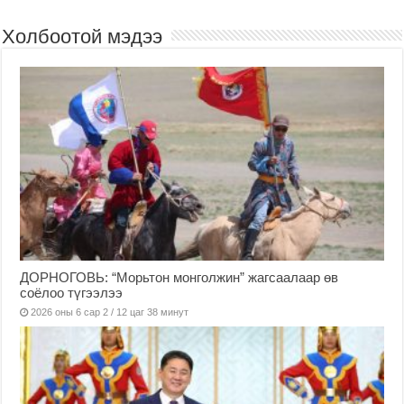
Холбоотой мэдээ
ДОРНОГОВЬ: “Морьтон монголжин” жагсаалаар өв
соёлоо түгээлээ
2026 оны 6 сар 2 / 12 цаг 38 минут