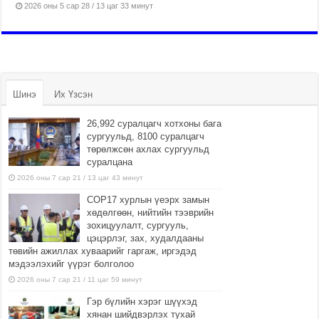
2026 оны 5 сар 28 / 13 цаг 33 минут
Шинэ
Их Үзсэн
26,992 суралцагч хотхоны бага
сургуульд, 8100 суралцагч
төрөлжсөн ахлах сургуульд
суралцана
2026 оны 7 сар 21 / 13 цаг 43 минут
COP17 хурлын үеэрх замын
хөдөлгөөн, нийтийн тээврийн
зохицуулалт, сургууль,
цэцэрлэг, зах, худалдааны
төвийн ажиллах хуваарийг гаргаж, иргэдэд
мэдээлэхийг үүрэг болголоо
2026 оны 7 сар 21 / 11 цаг 59 минут
Гэр бүлийн хэрэг шүүхэд
хянан шийдвэрлэх тухай