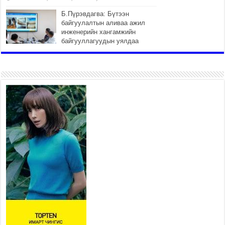
Б.Пүрэвдагва: Бүтээн
байгуулалтын аливаа ажил
инженерийн хангамжийн
байгууллагуудын уялдаа
холбоогүйгээс саатах ёсгүй
2026 оны 7 сар 20 / 17 цаг 21 минут
“Сэлбэ 20 минутын хот”
төслийн анхны 12 давхар
барилгын үндсэн карказ,
цутгалтын ажил дууслаа
2026 оны 7 сар 20 / 17 цаг 17 минут
Мопед, скүүтер, тэдгээртэй
адилтгах үзүүлэлт бүхий
тээврийн хэрэгсэлтэй
холбоотой нийслэлийн засаг
дарга захирамж гаргалаа
2026 оны 7 сар 20 / 17 цаг 11 минут
Төв цэвэрлэх байгууламжид хоногт дунджаар 3
тонн хатуу хог хаягдал ирж байна
2026 оны 7 сар 20 / 12 цаг 06 минут