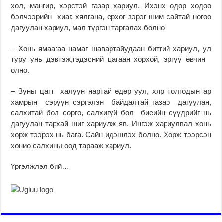
хөл, мангир, хэрстэй газар хариул. Ихэнх өдөр хөдөө
бэлчээрийн хиаг, хялгана, ерхөг зэрэг шим сайтай ногоо
дагуулан хариул, мал түргэн таргалах болно
– Хонь ямаагаа намаг шавартайудаан битгий хариул, ул
туру унь дэвтэж,гэдэсний цагаан хорхой, эргүү өвчин
олно.
– Зуны цагт халуун нартай өдөр уул, хяр толгодын ар
хамрын сэрүүн сэргэлэн байдалтай газар дагуулан,
салхитай бол сөргө, салхигүй бол биеийн сүүдрийг нь
дагуулан тархай шиг хариулж яв. Ингэж хариулвал хонь
хорж тээрэх нь бага. Сайн идэшлэх болно. Хорж тээрсэн
хонио салхины өөд тарааж хариул.
Үргэлжлэл бий…