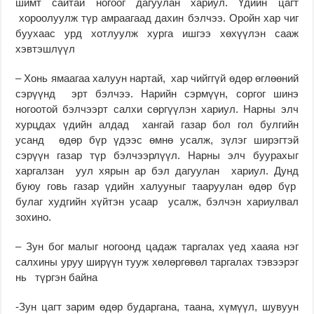
шимт сайтай ногоог дагуулан хариул. Үдийн цагт
хороолуулж түр амраагаад дахин бэлчээ. Оройн хар чиг
буухаас урд хотлуулж хурга ишгээ хөхүүлэн сааж
хэвтэшлүүл
– Хонь ямаагаа халуун нартай, хар чийггүй өдөр өглөөний
сэрүүнд эрт бэлчээ. Нарийн сэрмүүн, соргог шинэ
ногоотой бэлчээрт салхи сөргүүлэн хариул. Нарны элч
хурцдах үдийн алдад хангай газар бол гол булгийн
усанд өдөр бүр үдээс өмнө усалж, зүлэг ширэгтэй
сэрүүн газар түр бэлчээрлүүл. Нарны элч буурахыг
харгалзан уул хярын ар бэл дагуулан хариул. Дунд
буюу говь газар үдийн халууныг тааруулан өдөр бүр
булаг худгийн хүйтэн усаар усалж, бэлчэн хариулвал
зохино.
– Зун бог малыг ногоонд цадаж таргалах үед хааяа нэг
салхины уруу ширүүн тууж хөлөргөвөл таргалах тэвээрэг
нь түргэн байна
-Зун цагт зарим өдөр бударгана, таана, хүмүүл, шувуун