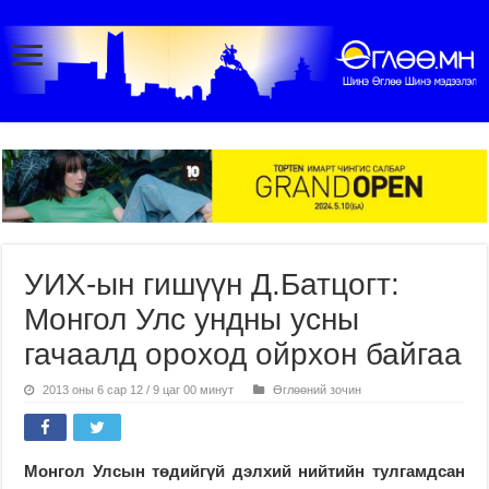
УИХ-ын гишүүн Д.Батцогт:
Монгол Улс ундны усны
гачаалд ороход ойрхон байгаа
2013 оны 6 сар 12 / 9 цаг 00 минут
Өглөөний зочин
Монгол Улсын төдийгүй дэлхий нийтийн тулгамдсан