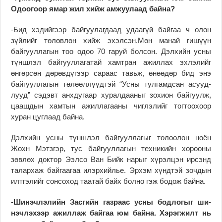
Одоогоор ямар жил хийж амжуулаад байна?
-Бид хэдийгээр бай­гуу­лагдаад удаагүй байгаа ч олон
зүйлийг төлөвлөн хийж эхэлсэн.Мөн манай гишүүн
байгууллагын тоо одоо 70 гаруй болсон. Дэлхийн усны
түншлэл байгууллагатай хамтран ажиллах эхлэлийг
өнгөрсөн дөрөвдүгээр сараас тавьж, өнөөдөр бид энэ
байгууллагын төлөөллүүдтэй “Усны тулгамдсан асууд­
лууд” сэдэвт анхдугаар ху­­рал­дааныг зохион бай­гуулж,
цаашдын хамтын ажил­­лагааны чиглэлийг тог­­тоохоор
хуран цуглаад байна.
Дэлхийн усны түншлэл байгууллагыг төлөөлөн ноён
Жохн Мэтзгэр, тус бай­гууллагын техникийн хорооны
зөвлөх доктор Ээлсо Ван Бийк нарыг хү­рэлцэн ирсэнд
талархаж байгаагаа илэрхийлье. Эрхэм хүндтэй зочдын
илтгэлийг сонсоход таатай байх болно гэж бодож байна.
-Шинэчлэлийн Засгийн газраас усны бодлогыг ши­
нэчлэхээр ажиллаж байгаа юм байна. Хэрэгжилт нь