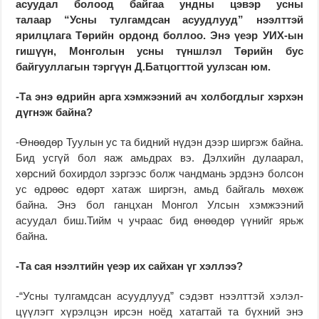
асуудал болоод байгаа ундны цэвэр усны
талаар
“Усны тулгамдсан асуудлууд” нээлттэй
ярилцлага Төрийн ордонд боллоо. Энэ үеэр УИХ-ын
гишүүн, Монголын усны түншлэл Төрийн бус
байгууллагын тэргүүн Д.Батцогттой уулзсан юм.
-Та энэ өдрийн арга хэмжээний ач холбогдлыг хэрхэн
дүгнэж байна?
-Өнөөдөр Туулын ус та бидний нүдэн дээр ширгэж байна.
Бид усгүй бол яаж амьдрах вэ. Дэлхийн дулаарал,
хөрсний бохирдол зэргээс болж чандмань эрдэнэ болсон
ус өдрөөс өдөрт хатаж ширгэн, амьд байгаль мөхөж
байна. Энэ бол ганцхан Монгол Улсын хэмжээний
асуудал биш.Тийм ч учраас бид өнөөдөр үүнийг ярьж
байна.
-Та сая нээлтийн үеэр их сайхан үг хэллээ?
-“Усны тулгамдсан асууд­­­лууд” сэдэвт нээлттэй хэ­лэл­
цүүлэгт хүрэлцэн ир­сэн ноёд хатагтай та бүхний энэ