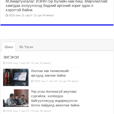
М.Амартунгалаг: ИЗНН гэр бүлийн нам биш. Өөрчлөлтийг
хамтдаа эхлүүлэхэд бидний иргэний зориг одоо л
хэрэгтэй байна
2025 оны 11 сар 6 / 11 цаг 54 минут
Шинэ
Их Үзсэн
ЭМГЭНЭЛ
2026 оны 7 сар 19 / 15 цаг 15 минут
Аяллаа зөв төлөвлөхийг
иргэдэд зөвлөж байна
2026 оны 7 сар 16 / 11 цаг 50 минут
Үер усны болзошгүй аюулаас
сэргийлж, холбогдох
байгууллагууд өндөржүүлсэн
бэлэн байдалд ажиллаж байна
2026 оны 7 сар 15 / 13 цаг 06 минут