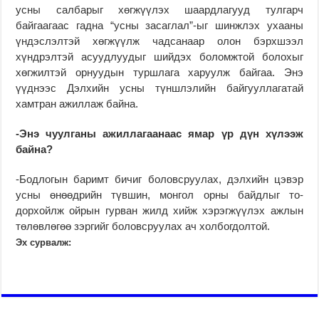
усны салбарыг хөг­жүүлэх шаардлагууд тул­гарч
байгаагаас гадна “усны засаглал”-ыг шинж­лэх ухааны
үндэс­лэл­тэй хөгжүүлж чад­санаар олон бэрхшээл
хүндрэлтэй асууд­луудыг шийдэх боломжтой болохыг
хөгжилтэй орнуу­дын туршлага харуулж байгаа. Энэ
үүднээс Дэл­хийн усны түншлэлийн бай­гууллагатай
хамтран ажиллаж байна.
-Энэ чуулганы ажил­ла­гаанаас ямар үр дүн хүлээж
байна?
-Бодлогын баримт бичиг боловсруулах, дэлхийн цэвэр
усны өнөөдрийн түвшин, монгол орны байдлыг то­
дорхойлж ойрын гурван жилд хийж хэрэгжүүлэх ажлын
төлөвлөгөө зэр­гийг боловсруулах ач холбог­дол­той.
Эх сурвалж: