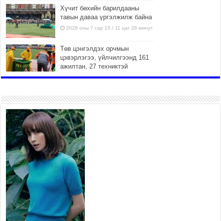
Хүчит бөхийн барилдааны
тавын даваа үргэлжилж байна
2026 оны 7 сар 15 / 11 цаг 26 минут
Төв цэнгэлдэх орчмын
цэвэрлэгээ, үйлчилгээнд 161
ажилтан, 27 техниктэй
ажиллаж байна
2026 оны 7 сар 15 / 11 цаг 22 минут
Наадмын амралтын өдрүүдэд
нийслэлийн эрүүл мэндийн
байгууллагууд дараах
хуваарийн дагуу ажиллана
2026 оны 7 сар 15 / 11 цаг 18 минут
Үндэсний их баяр наадам эхэллээ
2026 оны 7 сар 15 / 11 цаг 14 минут
Үер усны аюулаас сэргийлж, нийслэлийн Онцгой
байдлын газрын 162 алба хаагч үүрэг гүйцэтгэж
байна
2026 оны 7 сар 15 / 11 цаг 07 минут