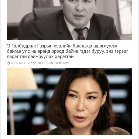
Э.Галбадрал: Газрын хэвлийн баялагаа ашиглуулж
байгаа улс нь өрөнд ороод байна гэдэг буруу, энэ гэрээг
яаралтай сайжруулах хэрэгтэй
2025 оны 12 сар 10 / 13 цаг 20 минут