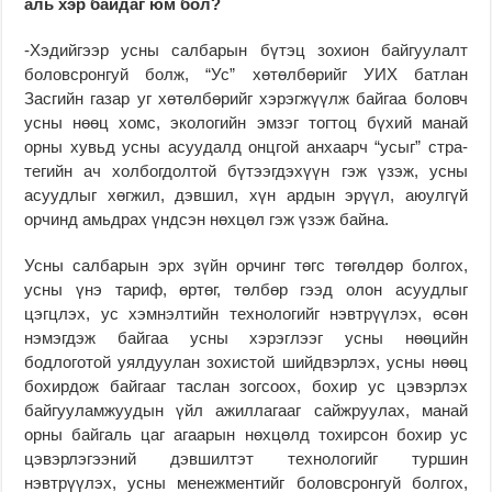
аль хэр байдаг юм бол?
-Хэдийгээр усны сал­барын бүтэц зохион бай­гуулалт
боловсронгуй болж, “Ус” хөтөлбөрийг УИХ бат­лан
Засгийн газар уг хөтөлбөрийг хэрэгжүүлж байгаа боловч
усны нөөц хомс, экологийн эмзэг тог­тоц бүхий манай
орны хувьд усны асуудалд онц­гой анхаарч “усыг” стра­
тегийн ач холбогдолтой бүтээг­дэхүүн гэж үзэж, усны
асууд­лыг хөгжил, дэвшил, хүн ардын эрүүл, аюулгүй
орчинд амьдрах үндсэн нөх­цөл гэж үзэж байна.
Усны салбарын эрх зүйн орчинг төгс төгөлдөр болгох,
усны үнэ тариф, өртөг, төлбөр гээд олон асуудлыг
цэгцлэх, ус хэмнэлтийн тех­нологийг нэвтрүүлэх, өсөн
нэмэгдэж байгаа усны хэрэглээг усны нөөцийн
бодлоготой уялдуулан зо­хистой шийдвэрлэх, усны нөөц
бохирдож байгааг таслан зогсоох, бохир ус цэвэрлэх
байгууламжуудын үйл ажиллагааг сайжруулах, манай
орны байгаль цаг агаарын нөхцөлд тохирсон бохир ус
цэвэрлэгээний дэв­­шилтэт технологийг тур­­шин
нэвтрүүлэх, усны ме­неж­ментийг боловсронгуй болгох,