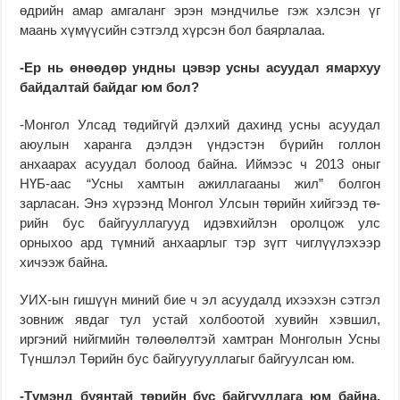
өдрийн амар амгаланг эрэн мэндчилье гэж хэлсэн үг
маань хүмүүсийн сэтгэлд хүрсэн бол баярлалаа.
-Ер нь өнөөдөр ундны цэвэр усны асуудал ямархуу
байдалтай байдаг юм бол?
-Монгол Улсад төдийгүй дэлхий дахинд усны асуудал
аюулын харанга дэлдэн үндэстэн бүрийн голлон
анхаарах асуудал болоод байна. Иймээс ч 2013 оныг
НҮБ-аас “Усны хамтын ажиллагааны жил” болгон
зарласан. Энэ хүрээнд Монгол Улсын төрийн хийгээд тө­
рийн бус байгууллагууд идэв­­хийлэн оролцож улс
орныхоо ард түмний анхаар­лыг тэр зүгт чиг­лүү­лэхээр
хичээж байна.
УИХ-ын гишүүн миний бие ч эл асуудалд ихээхэн сэтгэл
зовниж явдаг тул устай холбоотой хувийн хэвшил,
иргэний нийгмийн төлөөлөлтэй хамтран Мон­голын Усны
Түншлэл Тө­рийн бус байгуугууллагыг байгуулсан юм.
-Түмэнд буянтай төрийн бус байгууллага юм байна.