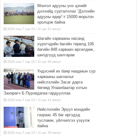
Монгол адууны үнэ цэнийг
дэлхийд сурталчлах “Дэлхийн
адууны өдөр”-т 15000 морьтон
оролцож байна
2026 оны 7 сар 15 / 11 цаг 51 минут
Шагайн харвааны насанд
хүрэгчдийн багийн төрөлд 106
багийн 848 харваач өрсөлдөж,
шилдгүүд шалгарав
2026 оны 7 сар 15 / 11 цаг 45 минут
Үндэсний их баяр наадмын сур
харвааны шагналыг
нийслэлийн Засаг дарга
бөгөөд Улаанбаатар хотын
Захирагч Б.Пүрэвдагва гардууллаа
2026 оны 7 сар 15 / 11 цаг 41 минут
Нийслэлийн Эрүүл мэндийн
газраас 45 баг иргэдэд
тусламж, үйлчилгээ үзүүлж
байна
2026 оны 7 сар 15 / 11 цаг 30 минут