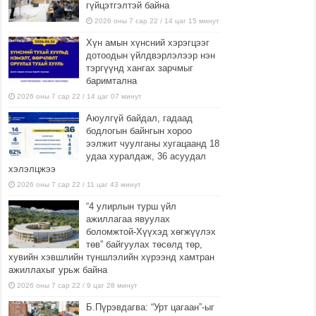
гүйцэтгэлтэй байна
2026 оны 7 сар 22 / 14 цаг 15 минут
Хүн амын хүнсний хэрэгцээг
дотоодын үйлдвэрлэлээр нэн
тэргүүнд хангах зарчмыг
баримтална
2026 оны 7 сар 22 / 14 цаг 07 минут
Аюулгүй байдал, гадаад
бодлогын байнгын хороо
ээлжит чуулганы хугацаанд 18
удаа хуралдаж, 36 асуудал
хэлэлцжээ
2026 оны 7 сар 22 / 11 цаг 43 минут
“4 улирлын турш үйл
ажиллагаа явуулах
боломжтой-Хүүхэд хөгжүүлэх
төв” байгуулах төсөлд төр,
хувийн хэвшлийн түншлэлийн хүрээнд хамтран
ажиллахыг урьж байна
2026 оны 7 сар 22 / 9 цаг 28 минут
Б.Пүрэвдагва: “Урт цагаан”-ыг