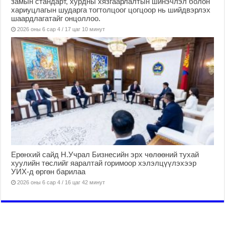
замын стандарт, хурдны хязгаарлалтын шинэчлэл болон
хариуцлагын шударга тогтолцоог цогцоор нь шийдвэрлэх
шаардлагатайг онцоллоо.
2026 оны 6 сар 4 / 17 цаг 10 минут
Ерөнхий сайд Н.Учрал Бизнесийн эрх чөлөөний тухай
хуулийн төслийг яаралтай горимоор хэлэлцүүлэхээр
УИХ-д өргөн барилаа
2026 оны 6 сар 4 / 16 цаг 42 минут