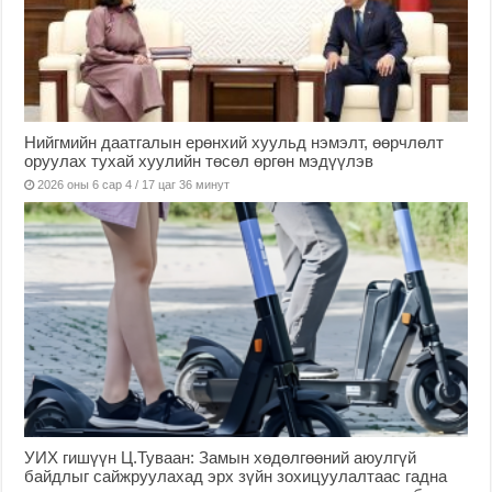
Нийгмийн даатгалын ерөнхий хуульд нэмэлт, өөрчлөлт
оруулах тухай хуулийн төсөл өргөн мэдүүлэв
2026 оны 6 сар 4 / 17 цаг 36 минут
УИХ гишүүн Ц.Туваан: Замын хөдөлгөөний аюулгүй
байдлыг сайжруулахад эрх зүйн зохицуулалтаас гадна