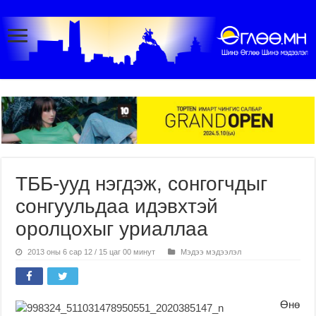
ТББ-ууд нэгдэж, сонгогчдыг
сонгуульдаа идэвхтэй
оролцохыг уриаллаа
2013 оны 6 сар 12 / 15 цаг 00 минут
Мэдээ мэдээлэл
Өнө