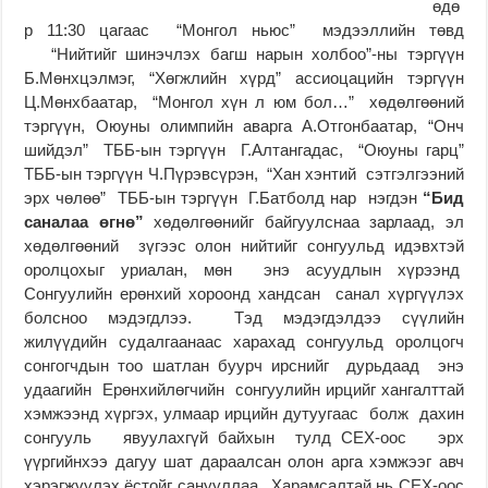
өдө
р 11:30 цагаас “Монгол ньюс” мэдээллийн төвд
“Нийтийг шинэчлэх багш нарын холбоо”-ны тэргүүн
Б.Мөнхцэлмэг, “Хөгжлийн хүрд” ассиоцацийн тэргүүн
Ц.Мөнхбаатар, “Монгол хүн л юм бол…” хөдөлгөөний
тэргүүн, Оюуны олимпийн аварга А.Отгонбаатар, “Онч
шийдэл” ТББ-ын тэргүүн Г.Алтангадас, “Оюуны гарц”
ТББ-ын тэргүүн Ч.Пүрэвсүрэн, “Хан хэнтий сэтгэлгээний
эрх чөлөө” ТББ-ын тэргүүн Г.Батболд нар нэгдэн
“Бид
саналаа өгнө”
хөдөлгөөнийг байгуулснаа зарлаад, эл
хөдөлгөөний зүгээс олон нийтийг сонгуульд идэвхтэй
оролцохыг уриалан, мөн энэ асуудлын хүрээнд
Сонгуулийн ерөнхий хороонд хандсан санал хүргүүлэх
болсноо мэдэгдлээ. Тэд мэдэгдэлдээ сүүлийн
жилүүдийн судалгаанаас харахад сонгуульд оролцогч
сонгогчдын тоо шатлан буурч ирснийг дурьдаад энэ
удаагийн Ерөнхийлөгчийн сонгуулийн ирцийг хангалттай
хэмжээнд хүргэх, улмаар ирцийн дутуугаас болж дахин
сонгууль явуулахгүй байхын тулд СЕХ-оос эрх
үүргийнхээ дагуу шат дараалсан олон арга хэмжээг авч
хэрэгжүүлэх ёстойг санууллаа. Харамсалтай нь СЕХ-оос