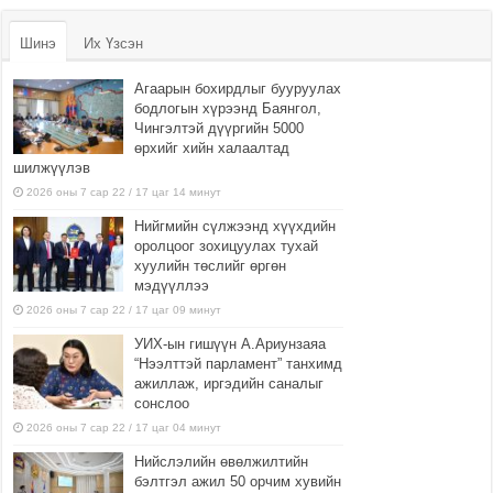
Шинэ
Их Үзсэн
Агаарын бохирдлыг бууруулах
бодлогын хүрээнд Баянгол,
Чингэлтэй дүүргийн 5000
өрхийг хийн халаалтад
шилжүүлэв
2026 оны 7 сар 22 / 17 цаг 14 минут
Нийгмийн сүлжээнд хүүхдийн
оролцоог зохицуулах тухай
хуулийн төслийг өргөн
мэдүүллээ
2026 оны 7 сар 22 / 17 цаг 09 минут
УИХ-ын гишүүн А.Ариунзаяа
“Нээлттэй парламент” танхимд
ажиллаж, иргэдийн саналыг
сонслоо
2026 оны 7 сар 22 / 17 цаг 04 минут
Нийслэлийн өвөлжилтийн
бэлтгэл ажил 50 орчим хувийн