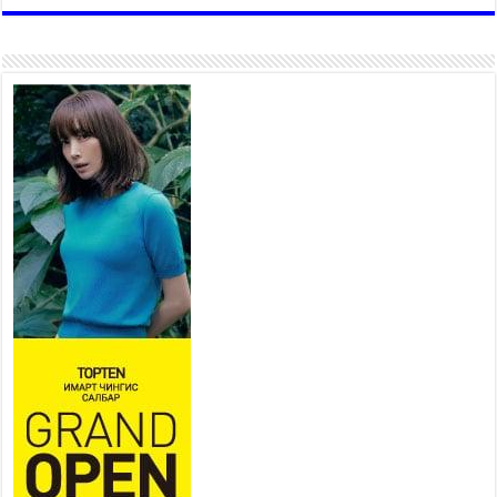
залуучууд чөлөөт цагаа
өнгөрүүлдэг, жуулчид зорьж
ирдэг цэг болгоно
2026 оны 7 сар 21 / 16 цаг 47 минут
Тусгай замын автобус /BRT/
төслийн удирдах хорооны
ээлжит хуралдаан боллоо
2026 оны 7 сар 21 / 16 цаг 43 минут
Ерөнхий сайд Н.Учрал БНХАУ-
аас Монгол Улсад суугаа
Элчин сайд Шэнь
Миньжюанийг хүлээн авч
уулзав
2026 оны 7 сар 21 / 16 цаг 39 минут
БҮГД НАЙРАМДАХ ТАЖИКИСТАН УЛСТАЙ
ЭДИЙН ЗАСГИЙН ХАМТЫН АЖИЛЛАГААГ
ӨРГӨЖҮҮЛНЭ
2026 оны 7 сар 21 / 16 цаг 34 минут
26,992 суралцагч хотхоны бага сургуульд, 8100
суралцагч төрөлжсөн ахлах сургуульд
суралцана