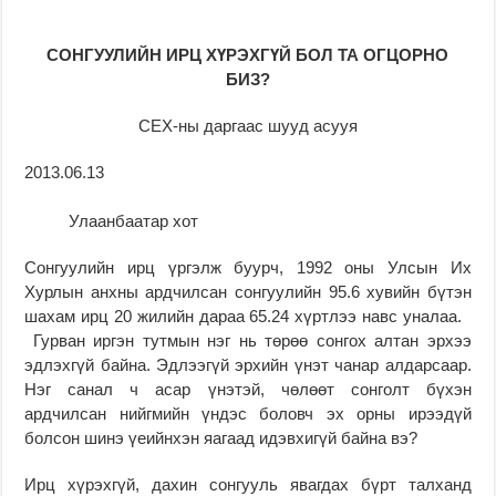
СОНГУУЛИЙН ИРЦ ХҮРЭХГҮЙ БОЛ ТА ОГЦОРНО
БИЗ?
СЕХ-ны даргаас шууд асууя
2013.06.13
Улаанбаатар хот
Сонгуулийн ирц үргэлж буурч, 1992 оны Улсын Их
Хурлын анхны ардчилсан сонгуулийн 95.6 хувийн бүтэн
шахам ирц 20 жилийн дараа 65.24 хүртлээ навс уналаа.
Гурван иргэн тутмын нэг нь төрөө сонгох алтан эрхээ
эдлэхгүй байна. Эдлээгүй эрхийн үнэт чанар алдарсаар.
Нэг санал ч асар үнэтэй, чөлөөт сонголт бүхэн
ардчилсан нийгмийн үндэс боловч эх орны ирээдүй
болсон шинэ үеийнхэн яагаад идэвхигүй байна вэ?
Ирц хүрэхгүй, дахин сонгууль явагдах бүрт талханд