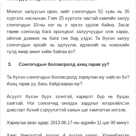
Монгол залуусын орон, нийт сонгогчдын 52 хувь нь 35
хүртэлх насныхан. Гэвч 25 хүртэлх настай хамгийн залуу
сонгогчдын 10-ны нэг нь л эрхээ эдэлж байна. Засаг
төрөө сонгоход бага оролцвол залуучуудыг олж харах,
ойлгож дэмжих нь бага гэж бид үздэг. Та бүхэн залуу
сонгогчдын эрхийг нь эдлүүлж, идэвхийг нь нэмэхийн
тулд ямар ажил хийж байгаа вэ?
3.
Сонгогчдын боловсролд ахиц гарав уу?
Та бүхэн сонгогчдын боловсролд зориулан юу хийсэн бэ?
Ахиц гарав уу, бахь байдгаараа юу?
Асуулт бүхэн буух эзэнтэй, хариулт бүр нь буцах
хаягтай. Нэг сонгогчид оногдох зардлыг илэрхийлсэн
дэвсгэрт бүхий сэрүүлэгтэй ханын цаг хамтатган илгээв.
Хариугаа авах өдөр: 2013.06.17-ны өдрийн 11 цаг 00 минут
Хаяг: Чингэлтэй дүүрэг, 4 дүгээр хороо, Улаанбаатар