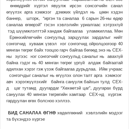
өнөөдрийг хүртэл явуулж ирсэн сонсогчийн санал
өгүүлэх арга хэмжээг дэмжих үйлдэл нь цөөн хэдэн
баннер, шторк, “иргэн та саналаа 6 сарын 26-ны өдөр
саналаа өгөөрэй” гэсэн хэвлэлийн уриалгаас хэтрэхгүй
тэд шүүмжлэлттэй хандаж байгаагаа уламжиллаа. Мөн
Ерөнхийлөгчийн сонгуульд зарцуулах зардалыг нийт
сонгогчид хувааж үзвэл нэг сонгогчид ойролцоогоор 40
мянган төгрөг байх тооцоо гарч байгаа бөгөөд энэ нь СЕХ-
ны зүгээс нэг сонгогчийг сонгуульд саналыг нь авахгүй
байна гэдэг нь 40 мянган төгрөг үргүй алдаж байгаатай
адилхан хэрэг гэж үзэж байгаагаа дурьдлаа. Ийм учраас
сонгогчдыг саналыг нь өгүүлэх олон талт арга хэмжээг
авч хэрэгжүүлэхийг байнга сануулж байхын тулд СЕХ-
д цаг тутамд дуугардаг “Хөхөөтэй цаг”, дуугарах бүрд
сануулах 40 мянган төгрөгийн хамтаар СЕХ-нд хүргэж
гардуулан өгөх болсноо хэллээ.
БИД САНАЛАА ӨГНӨ
хөдөлгөөний хэвлэлийн мэдээг
та бүхэндээ хүргэе