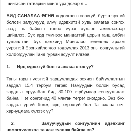
шингэсэн татварын мөнгө үрэгдсээр л …
БИД САНАЛАА ӨГНӨ
хөдөлгөөн төсөвгүй, бүрэн эрхгүй
боловч залуучууд илүү идэвхитэй хувь заяагаа сонгох
эзэд нь байхын төлөө үүрэг хүлээн ажиллахаар
шийдлээ. Бүх ард түмнээс мандаттай цорын ганц албан
тушаалтан, бүх дэлхийд Монголоо төлөөлөх эрхэм
үүрэгтэй Ерөнхийлөгчөө тодруулах 2013 оны сонгуультай
холбогдуулан Танд гурван асуулт илгээв.
1.
Ирц хүрэхгүй бол та ажлаа өгөх үү?
Таны гарын үсэгтэй зарцуулагдах зохион байгуулалтын
зардал 15.4 тэрбум төгрөг. Намуудын болон бусад
зардлыг оруулбал бид 80-100 тэрбумаар сонгуульдаж
байна. Нэг сонгогчид 40 мянган төгрөг оногдоно. Энэ бүх
зардал үргүй болж, ирц хүрэхгүй бол Та ажлаа өгч,
хариуцлага хүлээх үү?
2.
Залуучуудын сонгуулийн идэвхийг
нэмэгдүүлэхэд та яаж туслаж байгаа вэ?