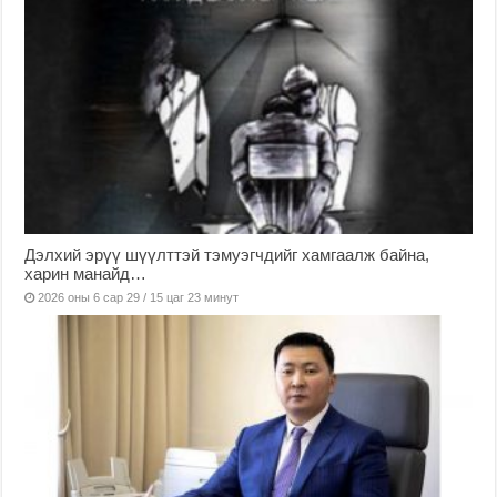
Дэлхий эрүү шүүлттэй тэмуэгчдийг хамгаалж байна,
харин манайд…
2026 оны 6 сар 29 / 15 цаг 23 минут