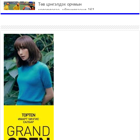
Төв цэнгэлдэх орчмын
цэвэрлэгээ, үйлчилгээнд 161
ажилтан, 27 техниктэй
ажиллаж байна
2026 оны 7 сар 15 / 11 цаг 22 минут
Наадмын амралтын өдрүүдэд
нийслэлийн эрүүл мэндийн
байгууллагууд дараах
хуваарийн дагуу ажиллана
2026 оны 7 сар 15 / 11 цаг 18 минут
Үндэсний их баяр наадам
эхэллээ
2026 оны 7 сар 15 / 11 цаг 14 минут
Үер усны аюулаас сэргийлж, нийслэлийн Онцгой
байдлын газрын 162 алба хаагч үүрэг гүйцэтгэж
байна
2026 оны 7 сар 15 / 11 цаг 07 минут
Үндэсний их сурын харваанд 850 харваач цэц
мэргэнээ сорьж байна
2026 оны 7 сар 15 / 11 цаг 03 минут