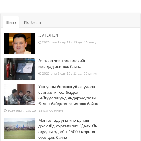
Шинэ
Их Үзсэн
ЭМГЭНЭЛ
2026 оны 7 сар 19 / 15 цаг 15 минут
Аяллаа зөв төлөвлөхийг
иргэдэд зөвлөж байна
2026 оны 7 сар 16 / 11 цаг 50 минут
Үер усны болзошгүй аюулаас
сэргийлж, холбогдох
байгууллагууд өндөржүүлсэн
бэлэн байдалд ажиллаж байна
2026 оны 7 сар 15 / 13 цаг 06 минут
Монгол адууны үнэ цэнийг
дэлхийд сурталчлах “Дэлхийн
адууны өдөр”-т 15000 морьтон
оролцож байна