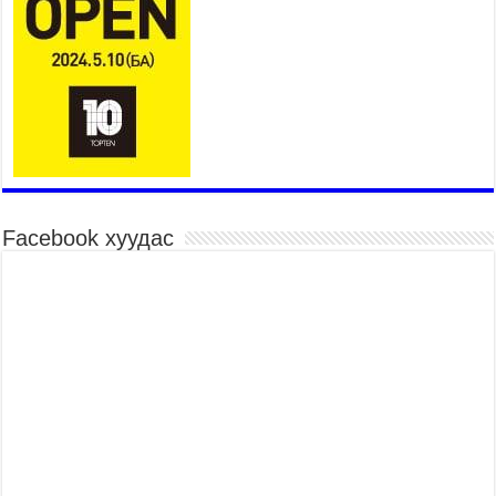
Төв цэнгэлдэхийн эргэн тойронд
2026 оны 7 сар 15 / 10 цаг 58 минут
Үндэсний их баяр наадмын шагайн харваа
насанд хүрэгчдийн багийн харваагаар
үргэлжилж байна
2026 оны 7 сар 15 / 10 цаг 52 минут
Үндэсний их баяр наадмын хүчит бөхийн
барилдаан эхэллээ
2026 оны 7 сар 15 / 10 цаг 46 минут
Facebook хуудас
Үндэсний хувцасны өдрийг тохиолдуулан
“Дээлтэй монгол наадам” боллоо
2026 оны 7 сар 15 / 10 цаг 41 минут
МОНГОЛ УЛСЫН ЕРӨНХИЙ САЙД Н.УЧРАЛ
БАЯР НААДМЫН НЭЭЛТЭД ОРОЛЦОЖ,
НААДАМЧИН ОЛОНД МЭНДЧИЛГЭЭ
ДЭВШҮҮЛЭВ
2026 оны 7 сар 14 / 17 цаг 56 минут
МОНГОЛ УЛСЫН ЕРӨНХИЙ САЙД Н.УЧРАЛ
БҮГД НАЙРАМДАХ СОЛОНГОС УЛСЫН
ЕРӨНХИЙЛӨГЧ И ЖЭ МЁН-Д БАРААЛХАВ