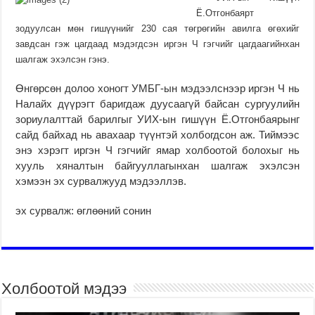
Ё.Отгонбаярт
зодуулсан мөн гишүүнийг 230 сая төгрөгийн авилга өгөхийг
завдсан гэж цагдаад мэдэгдсэн иргэн Ч гэгчийг цагдаагийнхан
шалгаж эхэлсэн гэнэ.
Өнгөрсөн долоо хоногт УМБГ-ын мэдээлснээр иргэн Ч нь
Налайх дүүрэгт баригдаж дуусаагүй байсан сургуулийн
зориулалттай барилгыг УИХ-ын гишүүн Ё.Отгонбаярынг
сайд байхад нь авахаар түүнтэй холбогдсон аж. Тиймээс
энэ хэрэгт иргэн Ч гэгчийг ямар холбоотой болохыг нь
хууль хяналтын байгууллагынхан шалгаж эхэлсэн
хэмээн эх сурвалжууд мэдээллэв.
эх сурвалж: өглөөний сонин
Холбоотой мэдээ