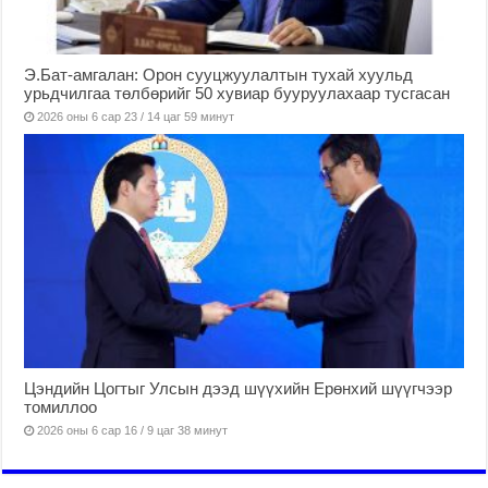
Э.Бат-амгалан: Орон сууцжуулалтын тухай хуульд
урьдчилгаа төлбөрийг 50 хувиар бууруулахаар тусгасан
2026 оны 6 сар 23 / 14 цаг 59 минут
Цэндийн Цогтыг Улсын дээд шүүхийн Ерөнхий шүүгчээр
томиллоо
2026 оны 6 сар 16 / 9 цаг 38 минут