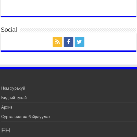
2026 оны 7 сар 14 / 17 цаг 51 минут
ТӨРИЙН ДАЛБААНЫ ӨДӨРТ ЗОРИУЛСАН
ЦЭРГИЙН ЁСЛОЛЫН ЖАГСААЛ БОЛЛОО
Social
2026 оны 7 сар 14 / 17 цаг 47 минут
Өв соёлоо тээж яваа уяачдын галаар УИХ-ын
дарга С.Бямбацогт зочлон баяр хүргэв
2026 оны 7 сар 14 / 17 цаг 40 минут
УИХ-ын дарга С.Бямбацогт Үндэсний их баяр
наадмын нээлтэд оролцон, сурын талбай,
шагайн асарт зочиллоо
2026 оны 7 сар 14 / 17 цаг 26 минут
Монгол Улсын Их Хурлын дарга С.Бямбацогт
Ном хурахуй
баяр наадмын мэндчилгээ дэвшүүлэв
Бидний тухай
2026 оны 7 сар 14 / 17 цаг 09 минут
Архив
УИХ-ын дарга С.Бямбацогт БНХАУ-аас Монгол
Улсад суугаа Элчин сайд Шэнь Миньжуанийг
Сурталчилгаа байрлуулах
хүлээн авч уулзав
2026 оны 7 сар 14 / 17 цаг 03 минут
FH
УИХ-ын дарга С.Бямбацогт Бүгд Найрамдах