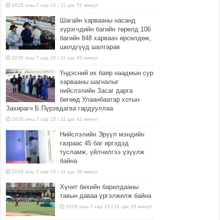
2026 оны 7 сар 15 / 11 цаг 51 минут
Шагайн харвааны насанд
хүрэгчдийн багийн төрөлд 106
багийн 848 харваач өрсөлдөж,
шилдгүүд шалгарав
2026 оны 7 сар 15 / 11 цаг 45 минут
Үндэсний их баяр наадмын сур
харвааны шагналыг
нийслэлийн Засаг дарга
бөгөөд Улаанбаатар хотын
Захирагч Б.Пүрэвдагва гардууллаа
2026 оны 7 сар 15 / 11 цаг 41 минут
Нийслэлийн Эрүүл мэндийн
газраас 45 баг иргэдэд
тусламж, үйлчилгээ үзүүлж
байна
2026 оны 7 сар 15 / 11 цаг 30 минут
Хүчит бөхийн барилдааны
тавын даваа үргэлжилж байна
2026 оны 7 сар 15 / 11 цаг 26 минут