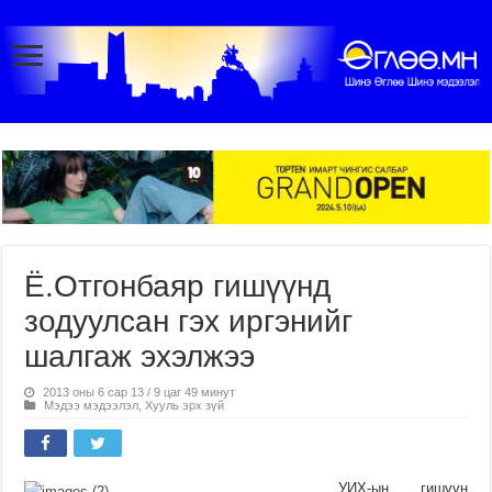
Ё.Отгонбаяр гишүүнд
зодуулсан гэх иргэнийг
шалгаж эхэлжээ
2013 оны 6 сар 13 / 9 цаг 49 минут
Мэдээ мэдээлэл
,
Хууль эрх зүй
УИХ-ын гишүүн