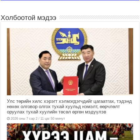
Холбоотой мэдээ
Улс төрийн хилс хэрэгт хэлмэгдэгчдийг цагаатгах, тэдэнд
нөхөх олговор олгох тухай хуульд нэмэлт, өөрчлөлт
оруулах тухай хуулийн төсөл өргөн мэдүүлэв
2026 оны 7 сар 2 / 11 цаг 50 минут