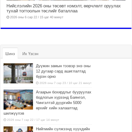
Нийслэлийн 2026 оны төсөвт нэмэлт, өөрчлөлт оруулах
тухай тогтоолын төслийг баталлаа
2026 оны 6 сар 22 / 15 цаг 40 минут
Шинэ
Их Үзсэн
Дүүжин замын тээвэр энэ оны
12 дугаар сард ашиглалтад
бүрэн орно
2026 оны 7 сар 23 / 10 цаг 21 минут
Агаарын бохирдлыг бууруулах
бодлогын хүрээнд Баянгол,
Чингэлтэй дүүргийн 5000
өрхийг хийн халаалтад
шилжүүлэв
2026 оны 7 сар 22 / 17 цаг 14 минут
Нийгмийн сүлжээнд хүүхдийн