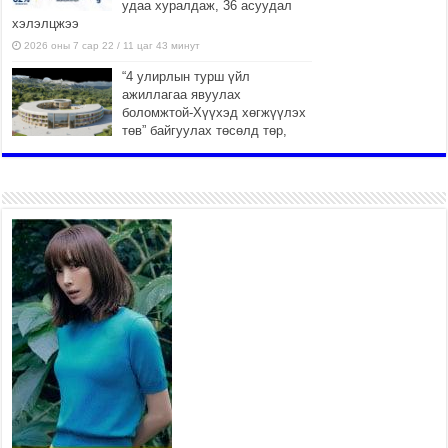
удаа хуралдаж, 36 асуудал
хэлэлцжээ
2026 оны 7 сар 22 / 11 цаг 43 минут
“4 улирлын турш үйл
ажиллагаа явуулах
боломжтой-Хүүхэд хөгжүүлэх
төв” байгуулах төсөлд төр,
хувийн хэвшлийн түншлэлийн хүрээнд хамтран
ажиллахыг урьж байна
2026 оны 7 сар 22 / 9 цаг 28 минут
Б.Пүрэвдагва: “Урт цагаан”-ыг
залуучууд чөлөөт цагаа
өнгөрүүлдэг, жуулчид зорьж
ирдэг цэг болгоно
2026 оны 7 сар 21 / 16 цаг 47 минут
Тусгай замын автобус /BRT/
төслийн удирдах хорооны
ээлжит хуралдаан боллоо
2026 оны 7 сар 21 / 16 цаг 43 минут
Ерөнхий сайд Н.Учрал БНХАУ-аас Монгол Улсад
суугаа Элчин сайд Шэнь Миньжюанийг хүлээн