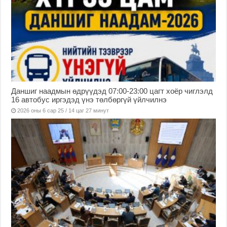
Даншиг наадмын өдрүүдэд 07:00-23:00 цагт хоёр чиглэлд
16 автобус иргэдэд үнэ төлбөргүй үйлчилнэ
2026 оны 6 сар 25 / 14 цаг 27 минут