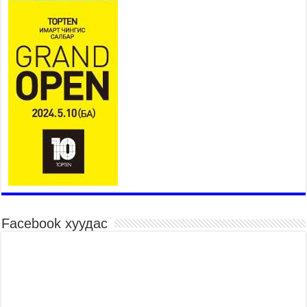
авч уулзав
2026 оны 7 сар 21 / 16 цаг 39 минут
БҮГД НАЙРАМДАХ ТАЖИКИСТАН УЛСТАЙ
ЭДИЙН ЗАСГИЙН ХАМТЫН АЖИЛЛАГААГ
ӨРГӨЖҮҮЛНЭ
2026 оны 7 сар 21 / 16 цаг 34 минут
26,992 суралцагч хотхоны бага сургуульд, 8100
суралцагч төрөлжсөн ахлах сургуульд
суралцана
2026 оны 7 сар 21 / 13 цаг 43 минут
COP17 хурлын үеэрх замын хөдөлгөөн, нийтийн
тээврийн зохицуулалт, сургууль, цэцэрлэг, зах,
худалдааны төвийн ажиллах хуваарийг гаргаж,
иргэдэд мэдээлэхийг үүрэг болголоо
2026 оны 7 сар 21 / 11 цаг 59 минут
Facebook хуудас
Гэр бүлийн хэрэг шүүхэд хянан шийдвэрлэх
тухай хуулиар хүүхдийн дээд ашиг сонирхлыг
нэн тэргүүнд хангахыг баталгаажууллаа
2026 оны 7 сар 21 / 11 цаг 42 минут
Б.Пүрэвдагва: “Туул-1” коллекторыг ашиглалтад