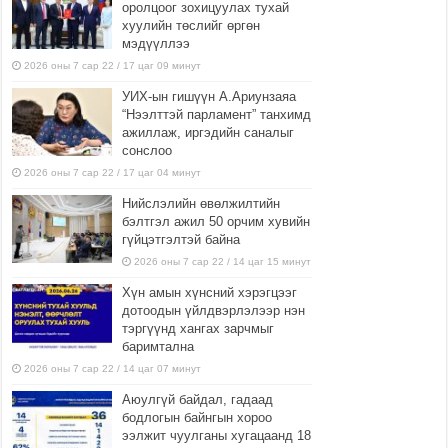
оролцоог зохицуулах тухай
хуулийн төслийг өргөн
мэдүүллээ
2026 оны 7 сар 22 / 17 цаг 09 минут
УИХ-ын гишүүн А.Ариунзаяа
“Нээлттэй парламент” танхимд
ажиллаж, иргэдийн саналыг
сонслоо
2026 оны 7 сар 22 / 17 цаг 04 минут
Нийслэлийн өвөлжилтийн
бэлтгэл ажил 50 орчим хувийн
гүйцэтгэлтэй байна
2026 оны 7 сар 22 / 14 цаг 15 минут
Хүн амын хүнсний хэрэгцээг
дотоодын үйлдвэрлэлээр нэн
тэргүүнд хангах зарчмыг
баримтална
2026 оны 7 сар 22 / 14 цаг 07 минут
Аюулгүй байдал, гадаад
бодлогын байнгын хороо
ээлжит чуулганы хугацаанд 18