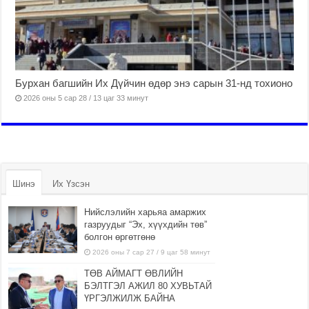
Бурхан багшийн Их Дүйчин өдөр энэ сарын 31-нд тохионо
2026 оны 5 сар 28 / 13 цаг 33 минут
Шинэ
Их Үзсэн
Нийслэлийн харьяа амаржих
газруудыг “Эх, хүүхдийн төв”
болгон өргөтгөнө
2026 оны 7 сар 27 / 9 цаг 58 минут
ТӨВ АЙМАГТ ӨВЛИЙН
БЭЛТГЭЛ АЖИЛ 80 ХУВЬТАЙ
ҮРГЭЛЖИЛЖ БАЙНА