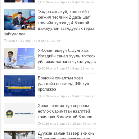
2026 оны 7 сар 27 / 9 цаг 51 минут
“Хөдөө аж ахуй, хөдөөгийн
хөгжил төслийн 2 дахь шат”
төслийн хүрээнд 4 банктай
дамжуулан зээлдүүлэх гэрээ
байгууллаа
2026 оны 7 сар 27 / 9 цаг 40 минут
УИХ-ын гишүүн С.Зулпхар:
Иргэдийн санал хууль тогтоох
үйл ажиллагааны чухал үндэс
2026 оны 7 сар 27 / 9 цаг 19 минут
Ерөнхий хяналтын хоёр
удаагийн сонсголд 345 хүн
оролцжээ
2026 оны 7 сар 27 / 9 цаг 13 минут
Хянан шалгах түр хорооны
нотлох баримттай нээлттэй
танилцах боломжтой боллоо.
2026 оны 7 сар 23 / 15 цаг 58 минут
Дүүжин замын тээвэр энэ оны
12 дугаар сард ашиглалтад