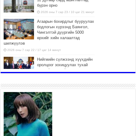
бүрэн орно
2026 оны 7 сар 23 / 10 цаг 21 минут
Агаарын бохирдлыг бууруулах
бодлогын хүрээнд Баянгол,
Чингэлтэй дүүргийн 5000
өрхийг хийн халаалтад
шилжүүлэв
2026 оны 7 сар 22 / 17 цаг 14 минут
Нийгмийн сүлжээнд хүүхдийн
оролцоог зохицуулах тухай
хуулийн төслийг өргөн
мэдүүллээ
2026 оны 7 сар 22 / 17 цаг 09 минут
УИХ-ын гишүүн А.Ариунзаяа
“Нээлттэй парламент” танхимд
ажиллаж, иргэдийн саналыг
сонслоо
2026 оны 7 сар 22 / 17 цаг 04 минут
Нийслэлийн өвөлжилтийн
бэлтгэл ажил 50 орчим хувийн
гүйцэтгэлтэй байна