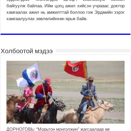
байгуулж байлаа. Ийм цогц ажил хийсэн учрааас доктор
хамгаалах ажил нь амжилттай боллоо гэж Эрдмийн зэрэг
хамгаалуулах зөвлөлийнхөн ярьж байв.
Холбоотой мэдээ
ДОРНОГОВЬ: “Морьтон монголжин” жагсаалаар өв