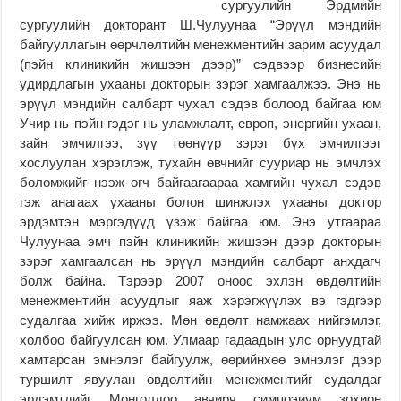
сургуулийн Эрдмийн
сургуулийн докторант Ш.Чулуунаа “Эрүүл мэндийн
байгууллагын өөрчлөлтийн менежментийн зарим асуудал
(пэйн клиникийн жишээн дээр)” сэдвээр бизнесийн
удирдлагын ухааны докторын зэрэг хамгаалжээ. Энэ нь
эрүүл мэндийн салбарт чухал сэдэв болоод байгаа юм
Учир нь пэйн гэдэг нь уламжлалт, европ, энергийн ухаан,
зайн эмчилгээ, зүү төөнүүр зэрэг бүх эмчилгээг
хослуулан хэрэглэж, тухайн өвчнийг сууриар нь эмчлэх
боломжийг нээж өгч байгаагаараа хамгийн чухал сэдэв
гэж анагаах ухааны болон шинжлэх ухааны доктор
эрдэмтэн мэргэдүүд үзэж байгаа юм. Энэ утгаараа
Чулуунаа эмч пэйн клиникийн жишээн дээр докторын
зэрэг хамгаалсан нь эрүүл мэндийн салбарт анхдагч
болж байна. Тэрээр 2007 оноос эхлэн өвдөлтийн
менежментийн асуудлыг яаж хэрэгжүүлэх вэ гэдгээр
судалгаа хийж иржээ. Мөн өвдөлт намжаах нийгэмлэг,
холбоо байгуулсан юм. Улмаар гадаадын улс орнуудтай
хамтарсан эмнэлэг байгуулж, өөрийнхөө эмнэлэг дээр
туршилт явуулан өвдөлтийн менежментийг судалдаг
эрдэмтдийг Монголдоо авчирч симпоэиум зохион