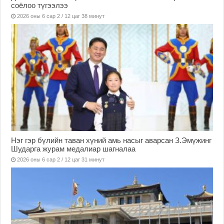
соёлоо түгээлээ
2026 оны 6 сар 2 / 12 цаг 38 минут
Нэг гэр бүлийн таван хүний амь насыг аварсан З.Эмүжинг
Шударга журам медалиар шагналаа
2026 оны 6 сар 2 / 12 цаг 31 минут