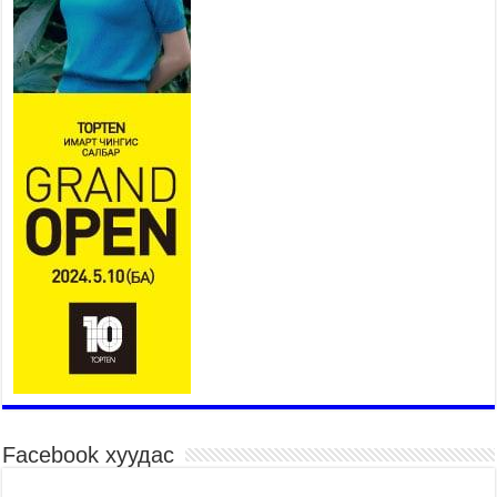
2026 оны 7 сар 22 / 14 цаг 15 минут
Хүн амын хүнсний хэрэгцээг дотоодын
үйлдвэрлэлээр нэн тэргүүнд хангах зарчмыг
баримтална
2026 оны 7 сар 22 / 14 цаг 07 минут
Аюулгүй байдал, гадаад бодлогын байнгын
хороо ээлжит чуулганы хугацаанд 18 удаа
хуралдаж, 36 асуудал хэлэлцжээ
2026 оны 7 сар 22 / 11 цаг 43 минут
“4 улирлын турш үйл ажиллагаа явуулах
боломжтой-Хүүхэд хөгжүүлэх төв” байгуулах
төсөлд төр, хувийн хэвшлийн түншлэлийн
хүрээнд хамтран ажиллахыг урьж байна
2026 оны 7 сар 22 / 9 цаг 28 минут
Б.Пүрэвдагва: “Урт цагаан”-ыг залуучууд чөлөөт
цагаа өнгөрүүлдэг, жуулчид зорьж ирдэг цэг
болгоно
2026 оны 7 сар 21 / 16 цаг 47 минут
Facebook хуудас
Тусгай замын автобус /BRT/ төслийн удирдах
хорооны ээлжит хуралдаан боллоо