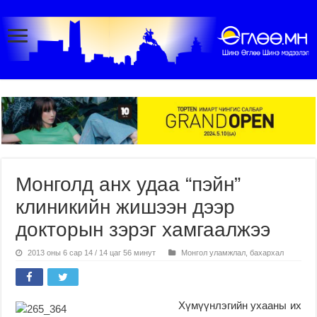
Монголд анх удаа “пэйн”
клиникийн жишээн дээр
докторын зэрэг хамгаалжээ
2013 оны 6 сар 14 / 14 цаг 56 минут
Монгол уламжлал, бахархал
Хүмүүнлэгийн ухааны их