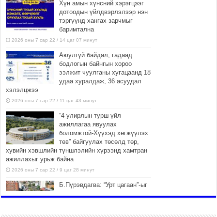
Хүн амын хүнсний хэрэгцээг
дотоодын үйлдвэрлэлээр нэн
тэргүүнд хангах зарчмыг
баримтална
2026 оны 7 сар 22 / 14 цаг 07 минут
Аюулгүй байдал, гадаад
бодлогын байнгын хороо
ээлжит чуулганы хугацаанд 18
удаа хуралдаж, 36 асуудал
хэлэлцжээ
2026 оны 7 сар 22 / 11 цаг 43 минут
“4 улирлын турш үйл
ажиллагаа явуулах
боломжтой-Хүүхэд хөгжүүлэх
төв” байгуулах төсөлд төр,
хувийн хэвшлийн түншлэлийн хүрээнд хамтран
ажиллахыг урьж байна
2026 оны 7 сар 22 / 9 цаг 28 минут
Б.Пүрэвдагва: “Урт цагаан”-ыг
залуучууд чөлөөт цагаа
өнгөрүүлдэг, жуулчид зорьж
ирдэг цэг болгоно