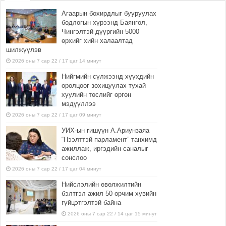
Агаарын бохирдлыг бууруулах
бодлогын хүрээнд Баянгол,
Чингэлтэй дүүргийн 5000
өрхийг хийн халаалтад
шилжүүлэв
2026 оны 7 сар 22 / 17 цаг 14 минут
Нийгмийн сүлжээнд хүүхдийн
оролцоог зохицуулах тухай
хуулийн төслийг өргөн
мэдүүллээ
2026 оны 7 сар 22 / 17 цаг 09 минут
УИХ-ын гишүүн А.Ариунзаяа
“Нээлттэй парламент” танхимд
ажиллаж, иргэдийн саналыг
сонслоо
2026 оны 7 сар 22 / 17 цаг 04 минут
Нийслэлийн өвөлжилтийн
бэлтгэл ажил 50 орчим хувийн
гүйцэтгэлтэй байна
2026 оны 7 сар 22 / 14 цаг 15 минут