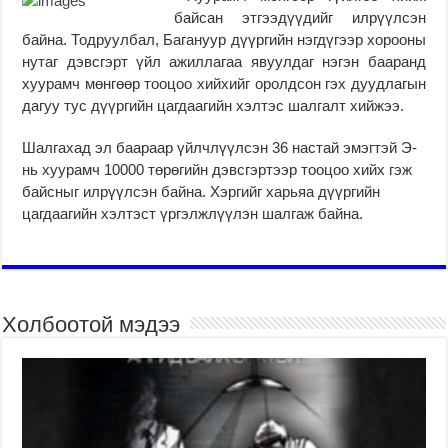
байсан этгээдүүдийг илрүүлсэн
байна. Тодруулбал, Багануур дүүргийн нэгдүгээр хорооны
нутаг дэвсгэрт үйл ажиллагаа явуулдаг нэгэн бааранд
хуурамч мөнгөөр тооцоо хийхийг оролдсон гэх дуудлагын
дагуу тус дүүргийн цагдаагийн хэлтэс шалгалт хийжээ.
Шалгахад эл баараар үйлчлүүлсэн 36 настай эмэгтэй Э-
нь хуурамч 10000 төрөгийн дэвсгэртээр тооцоо хийх гэж
байсныг илрүүлсэн байна. Хэргийг харьяа дүүргийн
цагдаагийн хэлтэст үргэлжлүүлэн шалгаж байна.
Холбоотой мэдээ