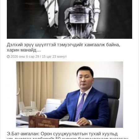
Дэлхий эрүү шүүлттэй тэмуэгчдийг хамгаалж байна,
харин манайд…
2026 оны 6 сар 29 / 15 цаг 23 минут
Э.Бат-амгалан: Орон сууцжуулалтын тухай хуульд
урьдчилгаа төлбөрийг 50 хувиар бууруулахаар тусгасан