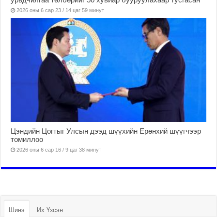
2026 оны 6 сар 23 / 14 цаг 59 минут
Цэндийн Цогтыг Улсын дээд шүүхийн Ерөнхий шүүгчээр
томиллоо
2026 оны 6 сар 16 / 9 цаг 38 минут
Шинэ
Их Үзсэн