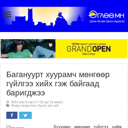
Багануурт хуурамч мөнгөөр
гүйлгээ хийх гэж байгаад
баригджээ
2013 оны 6 сар 17 / 15 цаг 21 минут
Мэдээ мэдээлэл
,
Хууль эрх зүй
Хуурамч мөнгөөр гүйлгээ хийж