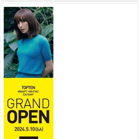
2026 оны 7 сар 21 / 16 цаг 47 минут
Тусгай замын автобус /BRT/
төслийн удирдах хорооны
ээлжит хуралдаан боллоо
2026 оны 7 сар 21 / 16 цаг 43 минут
Ерөнхий сайд Н.Учрал БНХАУ-
аас Монгол Улсад суугаа
Элчин сайд Шэнь
Миньжюанийг хүлээн авч
уулзав
2026 оны 7 сар 21 / 16 цаг 39 минут
БҮГД НАЙРАМДАХ ТАЖИКИСТАН УЛСТАЙ
ЭДИЙН ЗАСГИЙН ХАМТЫН АЖИЛЛАГААГ
ӨРГӨЖҮҮЛНЭ
2026 оны 7 сар 21 / 16 цаг 34 минут
26,992 суралцагч хотхоны бага сургуульд, 8100
суралцагч төрөлжсөн ахлах сургуульд
суралцана
2026 оны 7 сар 21 / 13 цаг 43 минут
COP17 хурлын үеэрх замын хөдөлгөөн, нийтийн