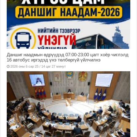
Даншиг наадмын өдрүүдэд 07:00-23:00 цагт хоёр чиглэлд
16 автобус иргэдэд үнэ төлбөргүй үйлчилнэ
2026 оны 6 сар 25 / 14 цаг 27 минут