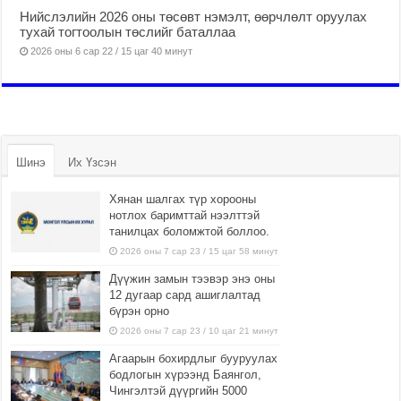
Нийслэлийн 2026 оны төсөвт нэмэлт, өөрчлөлт оруулах
тухай тогтоолын төслийг баталлаа
2026 оны 6 сар 22 / 15 цаг 40 минут
Шинэ
Их Үзсэн
Хянан шалгах түр хорооны
нотлох баримттай нээлттэй
танилцах боломжтой боллоо.
2026 оны 7 сар 23 / 15 цаг 58 минут
Дүүжин замын тээвэр энэ оны
12 дугаар сард ашиглалтад
бүрэн орно
2026 оны 7 сар 23 / 10 цаг 21 минут
Агаарын бохирдлыг бууруулах
бодлогын хүрээнд Баянгол,
Чингэлтэй дүүргийн 5000