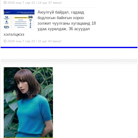
2026 оны 7 сар 22 / 14 цаг 07 минут
Аюулгүй байдал, гадаад
бодлогын байнгын хороо
ээлжит чуулганы хугацаанд 18
удаа хуралдаж, 36 асуудал
хэлэлцжээ
2026 оны 7 сар 22 / 11 цаг 43 минут
“4 улирлын турш үйл
ажиллагаа явуулах
боломжтой-Хүүхэд хөгжүүлэх
төв” байгуулах төсөлд төр,
хувийн хэвшлийн түншлэлийн хүрээнд хамтран
ажиллахыг урьж байна
2026 оны 7 сар 22 / 9 цаг 28 минут
Б.Пүрэвдагва: “Урт цагаан”-ыг
залуучууд чөлөөт цагаа
өнгөрүүлдэг, жуулчид зорьж
ирдэг цэг болгоно
2026 оны 7 сар 21 / 16 цаг 47 минут
Тусгай замын автобус /BRT/ төслийн удирдах
хорооны ээлжит хуралдаан боллоо