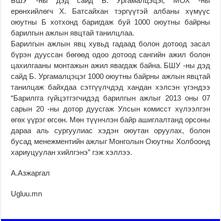
БШУ -ны дэд сайд Б. Ургамалцэцэг, МОХ -ны
ерөнхийлөгч Х. Батсайхан тэргүүтэй албаны хүмүүс
оюутны Б хотхонд баригдаж буй 1000 оюутны байрны
барилгын ажлын явцтай танилцлаа.
Барилгын ажлын явц хувьд гадаад болон дотоод засал
бүрэн дууссан бөгөөд одоо дотоод сангийн ажил болон
цахилгааны монтажын ажил явагдаж байна. БШУ -ны дэд
сайд Б. Ургамалцэцэг 1000 оюутны байрны ажлын явцтай
танилцаж байхдаа сэтгүүлчдэд хандан хэлсэн үгэндээ
“Барилгга гүйцэтгэгчидэд барилгын ажлыг 2013 оны 07
сарын 20 -ны дотор дуусгаж Улсын комисст хүлээлгэн
өгөх үүрэг өгсөн. Мөн түүнчлэн байр ашиглалтанд орсоны
дараа аль сургуулиас хэдэн оюутан оруулах, болон
бусад менежментийн ажлыг Монголын Оюутны Холбоонд
хариуцуулан хийлгэнэ” гэж хэллээ.
A.Aзжаргал
Ugluu.mn