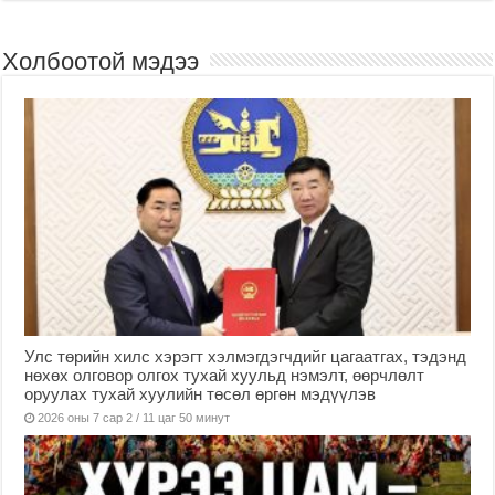
Холбоотой мэдээ
Улс төрийн хилс хэрэгт хэлмэгдэгчдийг цагаатгах, тэдэнд
нөхөх олговор олгох тухай хуульд нэмэлт, өөрчлөлт
оруулах тухай хуулийн төсөл өргөн мэдүүлэв
2026 оны 7 сар 2 / 11 цаг 50 минут