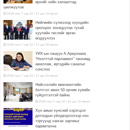
өрхийг хийн халаалтад
шилжүүлэв
2026 оны 7 сар 22 / 17 цаг 14 минут
Нийгмийн сүлжээнд хүүхдийн
оролцоог зохицуулах тухай
хуулийн төслийг өргөн
мэдүүллээ
2026 оны 7 сар 22 / 17 цаг 09 минут
УИХ-ын гишүүн А.Ариунзаяа
“Нээлттэй парламент” танхимд
ажиллаж, иргэдийн саналыг
сонслоо
2026 оны 7 сар 22 / 17 цаг 04 минут
Нийслэлийн өвөлжилтийн
бэлтгэл ажил 50 орчим хувийн
гүйцэтгэлтэй байна
2026 оны 7 сар 22 / 14 цаг 15 минут
Хүн амын хүнсний хэрэгцээг
дотоодын үйлдвэрлэлээр нэн
тэргүүнд хангах зарчмыг
баримтална