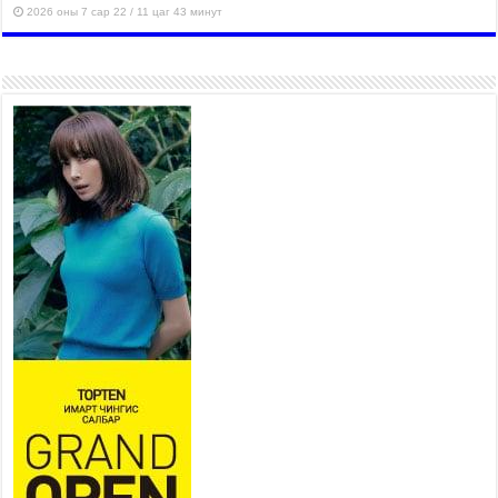
2026 оны 7 сар 22 / 11 цаг 43 минут
“4 улирлын турш үйл
ажиллагаа явуулах
боломжтой-Хүүхэд хөгжүүлэх
төв” байгуулах төсөлд төр,
хувийн хэвшлийн түншлэлийн хүрээнд хамтран
ажиллахыг урьж байна
2026 оны 7 сар 22 / 9 цаг 28 минут
Б.Пүрэвдагва: “Урт цагаан”-ыг
залуучууд чөлөөт цагаа
өнгөрүүлдэг, жуулчид зорьж
ирдэг цэг болгоно
2026 оны 7 сар 21 / 16 цаг 47 минут
Тусгай замын автобус /BRT/ төслийн удирдах
хорооны ээлжит хуралдаан боллоо
2026 оны 7 сар 21 / 16 цаг 43 минут
Ерөнхий сайд Н.Учрал БНХАУ-аас Монгол Улсад
суугаа Элчин сайд Шэнь Миньжюанийг хүлээн
авч уулзав
2026 оны 7 сар 21 / 16 цаг 39 минут