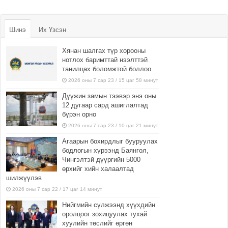
Шинэ
Их Үзсэн
Хянан шалгах түр хорооны
нотлох баримттай нээлттэй
танилцах боломжтой боллоо.
2026 оны 7 сар 23 / 15 цаг 58 минут
Дүүжин замын тээвэр энэ оны
12 дугаар сард ашиглалтад
бүрэн орно
2026 оны 7 сар 23 / 10 цаг 21 минут
Агаарын бохирдлыг бууруулах
бодлогын хүрээнд Баянгол,
Чингэлтэй дүүргийн 5000
өрхийг хийн халаалтад
шилжүүлэв
2026 оны 7 сар 22 / 17 цаг 14 минут
Нийгмийн сүлжээнд хүүхдийн
оролцоог зохицуулах тухай
хуулийн төслийг өргөн