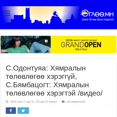
С.Одонтуяа: Хямралын
төлөвлөгөө хэрэггүй,
С.Бямбацогт: Хямралын
төлөвлөгөө хэрэгтэй /видео/
2015 оны 2 сар 11 / 20 цаг 07 минут
Uncategorized