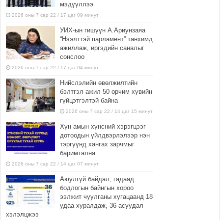
мэдүүллээ
2026 оны 7 сар 22 / 17 цаг 09 минут
УИХ-ын гишүүн А.Ариунзаяа
“Нээлттэй парламент” танхимд
ажиллаж, иргэдийн саналыг
сонслоо
2026 оны 7 сар 22 / 17 цаг 04 минут
Нийслэлийн өвөлжилтийн
бэлтгэл ажил 50 орчим хувийн
гүйцэтгэлтэй байна
2026 оны 7 сар 22 / 14 цаг 15 минут
Хүн амын хүнсний хэрэгцээг
дотоодын үйлдвэрлэлээр нэн
тэргүүнд хангах зарчмыг
баримтална
2026 оны 7 сар 22 / 14 цаг 07 минут
Аюулгүй байдал, гадаад
бодлогын байнгын хороо
ээлжит чуулганы хугацаанд 18
удаа хуралдаж, 36 асуудал
хэлэлцжээ