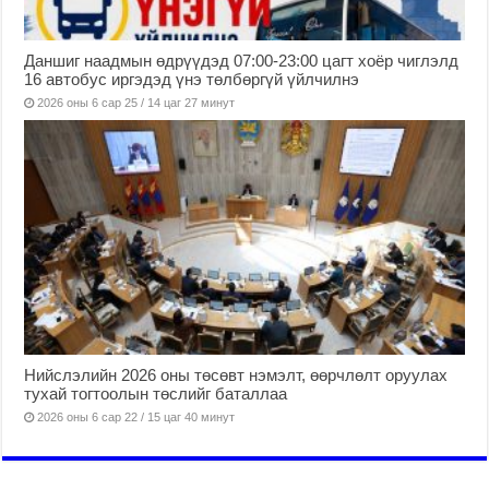
Даншиг наадмын өдрүүдэд 07:00-23:00 цагт хоёр чиглэлд
16 автобус иргэдэд үнэ төлбөргүй үйлчилнэ
2026 оны 6 сар 25 / 14 цаг 27 минут
Нийслэлийн 2026 оны төсөвт нэмэлт, өөрчлөлт оруулах
тухай тогтоолын төслийг баталлаа
2026 оны 6 сар 22 / 15 цаг 40 минут