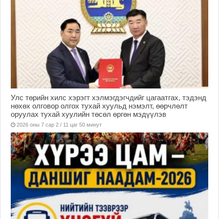
Улс төрийн хилс хэрэгт хэлмэгдэгчдийг цагаатгах, тэдэнд
нөхөх олговор олгох тухай хуульд нэмэлт, өөрчлөлт
оруулах тухай хуулийн төсөл өргөн мэдүүлэв
2026 оны 7 сар 2 / 11 цаг 50 минут