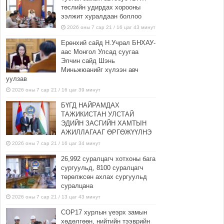
төслийн удирдах хорооны
ээлжит хуралдаан боллоо
2026 оны 7 сар 21 / 16 цаг 43 минут
Ерөнхий сайд Н.Учрал БНХАУ-
аас Монгол Улсад суугаа
Элчин сайд Шэнь
Миньжюанийг хүлээн авч
уулзав
2026 оны 7 сар 21 / 16 цаг 39 минут
БҮГД НАЙРАМДАХ
ТАЖИКИСТАН УЛСТАЙ
ЭДИЙН ЗАСГИЙН ХАМТЫН
АЖИЛЛАГААГ ӨРГӨЖҮҮЛНЭ
2026 оны 7 сар 21 / 16 цаг 34 минут
26,992 суралцагч хотхоны бага
сургуульд, 8100 суралцагч
төрөлжсөн ахлах сургуульд
суралцана
2026 оны 7 сар 21 / 13 цаг 43 минут
COP17 хурлын үеэрх замын
хөдөлгөөн, нийтийн тээврийн