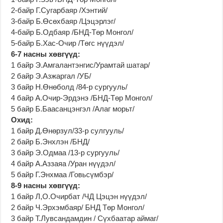
2-байр Г.Сугарбаяр /Хэнтий/
3-байр Б.Өсөхбаяр /Цэцэрлэг/
4-байр Б.Одбаяр /БНД-Төр Монгол/
5-байр Б.Хас-Очир /Төгс нүүдэл/
6-7 насны хөвгүүд:
1 байр Э.Амгалантэнгис/Урамтай шатар/
2 байр Э.Азжаргал /УБ/
3 байр Н.Өнөболд /84-р сургууль/
4 байр А.Очир-Эрдэнэ /БНД-Төр Монгол/
5 байр Б.Баасанцэнгэл /Алаг морьт/
Охид:
1 байр Д.Өнөрзул/33-р сулгууль/
2 байр Б.Энхлэн /БНД/
3 байр Э.Одмаа /13-р сургууль/
4 байр А.Аззаяа /Уран нүүдэл/
5 байр Г.Энхмаа /Говьсүмбэр/
8-9 насны хөвгүүд:
1 байр Л,О.Очирбат /ЧД Цэцэн нүүдэл/
2 байр Ч.Эрхэмбаяр/ БНД Төр Монгол/
3 байр Т.Лувсандамдин / Сүхбаатар аймаг/