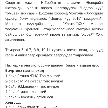
Спортын мастер Н.Төрбатын нэрэмжит Өсвөрийн
шатарчдын улсын аварга шалгаруулах “Цодгор хүү”
тэмцээн энэ сарын 11-12-ны хооронд Монголын Хүүхдийн
ордонд болж өндөрлөө. “Цодгор хүү 2015” тэмцээнийг
Монголын хүүхдийн ордон, “Хаатил”ХХК, Монгол
туургатны “Урамтай шатар холбоо”-ноос хамтран зохион
байгуулсан бол ерөнхий ивээн тэтгэгчээр “Хурай” ХХК
ажиллалаа.
Тэмцээн
5, 6-7, 8-9, 10-11 хүртэлх насны охид, хөвгүүд
гэсэн 4 ангиллаар өрсөлдөж аваргуудаа тодрууллаа.
Нас насны ангилал бүрийн шагналт байрын эздийн нэрс
5 хүртэлх насны охид
1-байр Г.Уянга /БНД-Төр Монгол/
2-р байр М.Мөнхгэрэл төгс нүүдэл
3-байр Э.Маналжин төгс нүүдэл
4-байр б.мишээл хэнтий
5-байр Б.Хүслэн Дархан уул
Хөвгүүд:
1-байр Г.Зэв /БНД-Төр Монгол/