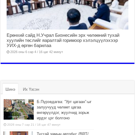
Ерөнхий сайд Н.Учрал Бизнесийн эрх чөлөөний тухай
хуулийн төслийг яаралтай горимоор хэлэлцүүлэхээр
УИХ-д өргөн барилаа
2026 оны 6 сар 4 / 16 цаг 42 минут
Шинэ
Их Үзсэн
Б.Пүрэвдагва: “Урт цагаан”-ыг
залуучууд чөлөөт цагаа
өнгөрүүлдэг, жуулчид зорьж
ирдэг цэг болгоно
2026 оны 7 сар 21 / 16 цаг 47 минут
Тусгай замын автобус /BRT/