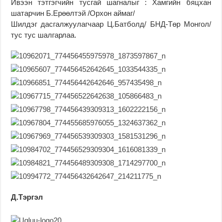
Ивээн тэтгэгчийн тусгай шагналыг : Хамгийн бяцхан
шатарчин Б.Ерөөлтэй /Орхон аймаг/
Шилдэг дасгалжуулагчаар Ц.Батболд/ БНД-Төр Монгол/
тус тус шалгарлаа.
Д.Тэргэл