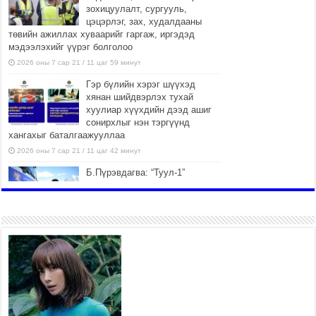
зохицуулалт, сургууль,
цэцэрлэг, зах, худалдааны
төвийн ажиллах хуваарийг гаргаж, иргэдэд
мэдээлэхийг үүрэг болголоо
2026 оны 7 сар 21 / 11 цаг 59 минут
Гэр бүлийн хэрэг шүүхэд
хянан шийдвэрлэх тухай
хуулиар хүүхдийн дээд ашиг
сонирхлыг нэн тэргүүнд
хангахыг баталгаажууллаа
2026 оны 7 сар 21 / 11 цаг 42 минут
Б.Пүрэвдагва: “Туул-1”
коллекторыг ашиглалтад
оруулж байж бид гэр
хорооллыг барилгажуулна
2026 оны 7 сар 21 / 10 цаг 15 минут
НИЙСЛЭЛ, АЙМГИЙН
УДИРДЛАГУУДЫН АЖЛЫГ
ХҮНД СУРТЛЫГ БУУРУУЛЖ,
ИРГЭД, АЖ АХУЙН НЭГЖИЙН
АЧААГ ХЭРХЭН ХӨНГӨЛСНӨӨР ДҮГНЭНЭ
2026 оны 7 сар 21 / 10 цаг 09 минут