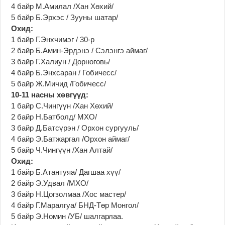
4 байр М.Амилал /Хан Хөхий/
5 байр Б.Эрхэс / Зууны шатар/
Охид:
1 байр Г.Энхчимэг / 30-р
2 байр Б.Амин-Эрдэнэ / Сэлэнгэ аймаг/
3 байр Г.Халиун / Дорноговь/
4 байр Б.Энхсаран / Гобичесс/
5 байр Ж.Мичид /Гобичесс/
10-11 насны хөвгүүд:
1 байр С.Чингүүн /Хан Хөхий/
2 байр Н.Батболд/ МХО/
3 байр Д.Батсүрэн / Орхон сургууль/
4 байр Э.Батжаргал /Орхон аймаг/
5 байр Ч.Чингүүн /Хан Алтай/
Охид:
1 байр Б.Атантуяа/ Дагшаа хүү/
2 байр Э.Удвал /МХО/
3 байр Н.Цогзолмаа /Хос мастер/
4 байр Г.Маралгуа/ БНД-Төр Монгол/
5 байр Э.Номин /УБ/ шалгарлаа.