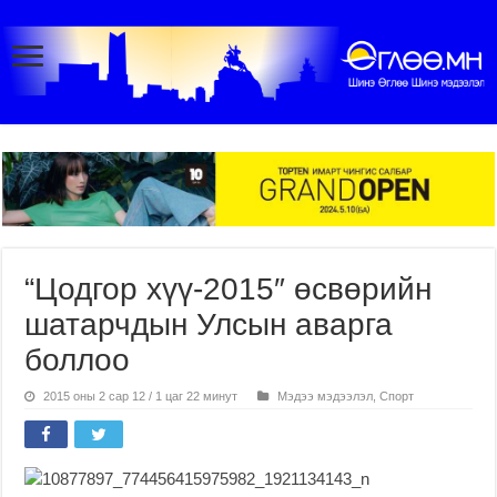
“Цодгор хүү-2015″ өсвөрийн
шатарчдын Улсын аварга
боллоо
2015 оны 2 сар 12 / 1 цаг 22 минут
Мэдээ мэдээлэл
,
Спорт