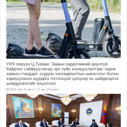
УИХ гишүүн Ц.Туваан: Замын хөдөлгөөний аюулгүй
байдлыг сайжруулахад эрх зүйн зохицуулалтаас гадна
замын стандарт, хурдны хязгаарлалтын шинэчлэл болон
хариуцлагын шударга тогтолцоог цогцоор нь шийдвэрлэх
шаардлагатайг онцоллоо.
2026 оны 6 сар 4 / 17 цаг 10 минут