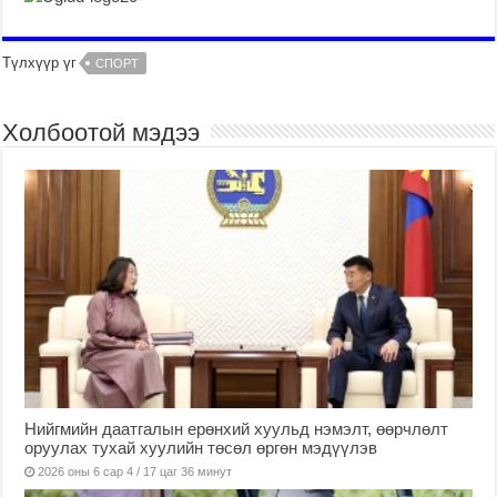
Түлхүүр үг
СПОРТ
Холбоотой мэдээ
Нийгмийн даатгалын ерөнхий хуульд нэмэлт, өөрчлөлт
оруулах тухай хуулийн төсөл өргөн мэдүүлэв
2026 оны 6 сар 4 / 17 цаг 36 минут