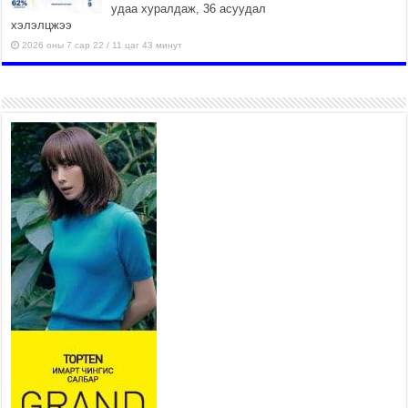
удаа хуралдаж, 36 асуудал
хэлэлцжээ
2026 оны 7 сар 22 / 11 цаг 43 минут
“4 улирлын турш үйл
ажиллагаа явуулах
боломжтой-Хүүхэд хөгжүүлэх
төв” байгуулах төсөлд төр,
хувийн хэвшлийн түншлэлийн хүрээнд хамтран
ажиллахыг урьж байна
2026 оны 7 сар 22 / 9 цаг 28 минут
Б.Пүрэвдагва: “Урт цагаан”-ыг залуучууд чөлөөт
цагаа өнгөрүүлдэг, жуулчид зорьж ирдэг цэг
болгоно
2026 оны 7 сар 21 / 16 цаг 47 минут
Тусгай замын автобус /BRT/ төслийн удирдах
хорооны ээлжит хуралдаан боллоо
2026 оны 7 сар 21 / 16 цаг 43 минут
Ерөнхий сайд Н.Учрал БНХАУ-аас Монгол Улсад
суугаа Элчин сайд Шэнь Миньжюанийг хүлээн
авч уулзав
2026 оны 7 сар 21 / 16 цаг 39 минут