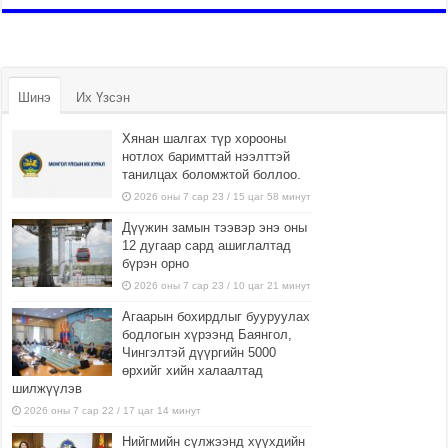
Шинэ
Их Үзсэн
Хянан шалгах түр хорооны
нотлох баримттай нээлттэй
танилцах боломжтой боллоо.
2026 оны 7 сар 23 / 15 цаг 58 минут
Дүүжин замын тээвэр энэ оны
12 дугаар сард ашиглалтад
бүрэн орно
2026 оны 7 сар 23 / 10 цаг 21 минут
Агаарын бохирдлыг бууруулах
бодлогын хүрээнд Баянгол,
Чингэлтэй дүүргийн 5000
өрхийг хийн халаалтад
шилжүүлэв
2026 оны 7 сар 22 / 17 цаг 14 минут
Нийгмийн сүлжээнд хүүхдийн