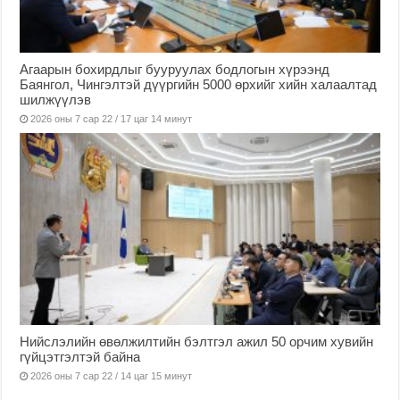
Агаарын бохирдлыг бууруулах бодлогын хүрээнд
Баянгол, Чингэлтэй дүүргийн 5000 өрхийг хийн халаалтад
шилжүүлэв
2026 оны 7 сар 22 / 17 цаг 14 минут
Нийслэлийн өвөлжилтийн бэлтгэл ажил 50 орчим хувийн
гүйцэтгэлтэй байна
2026 оны 7 сар 22 / 14 цаг 15 минут