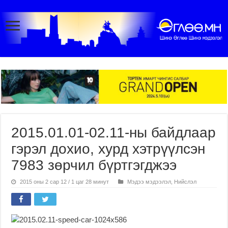
2015.01.01-02.11-ны байдлаар
гэрэл дохио, хурд хэтрүүлсэн
7983 зөрчил бүртгэгджээ
2015 оны 2 сар 12 / 1 цаг 28 минут
Мэдээ мэдээлэл
,
Нийслэл