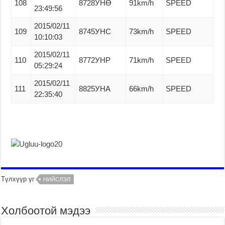
108
8728УНӨ
91km/h
SPEED
23:49:56
2015/02/11
109
8745УНС
73km/h
SPEED
10:10:03
2015/02/11
110
8772УНР
71km/h
SPEED
05:29:24
2015/02/11
111
8825УНА
66km/h
SPEED
22:35:40
Түлхүүр үг
НИЙСЛЭЛ
Холбоотой мэдээ