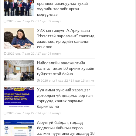
оролцоог зохицуулах тухай
хуулийн төслийг өргөн
мэдүүллээ
2026 оны 7 сар 22 / 17 цаг 09 минут
УИХ-ын гишүүн А.Ариунзаяа
“Нээлттэй парламент” танхимд
ажиллаж, иргэдийн саналыг
сонслоо
2026 оны 7 сар 22 / 17 цаг 04 минут
Нийслэлийн өвөлжилтийн
бэлтгэл ажил 50 орчим хувийн
гүйцэтгэлтэй байна
2026 оны 7 сар 22 / 14 цаг 15 минут
Хүн амын хүнсний хэрэгцээг
дотоодын үйлдвэрлэлээр нэн
тэргүүнд хангах зарчмыг
баримтална
2026 оны 7 сар 22 / 14 цаг 07 минут
Аюулгүй байдал, гадаад
бодлогын байнгын хороо
ээлжит чуулганы хугацаанд 18