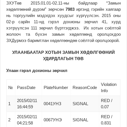
ЗХУТөв 2015.01.01-02.11-ны байдлаар “Замын
хөдөлгөөний дүрэм” зөрчсөн
7983
иргэнд гэрийн хаягаар
нь торгуулийн мэдэгдэх хуудсыг хүргүүлсэн. 2015 оны
02-р сарйн 11-нд гэрэл дохионы зөрчил 41, хурд
хэтрүүлсэн 111
зөрчил бүртгэгджээ. Их хотын соёлтой
жолооч та бүхэн замын хөдөлгөөнд оролцохдоо
ЗХДүрмээ баримтлан хөдөлгөөндөө соёлтой оролцоорой.
УЛААНБААТАР ХОТЫН ЗАМЫН ХӨДӨЛГӨӨНИЙ
УДИРДЛАГЫН ТӨВ
Улаан гэрэл дохионы зөрчил
Violation
№
PassDate
PlateNumber
ReasonCode
Info
2015/02/11
RED /
1
0041УНЗ
SIGNAL
16:44:59
0.07
2015/02/11
RED /
2
0067УНЭ
SIGNAL
04:21:58
0.831