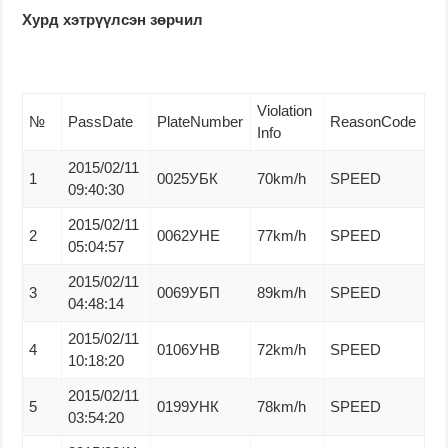
Хурд хэтрүүлсэн зөрчил
Violation
№
PassDate
PlateNumber
ReasonCode
Info
2015/02/11
1
0025УБК
70km/h
SPEED
09:40:30
2015/02/11
2
0062УНЕ
77km/h
SPEED
05:04:57
2015/02/11
3
0069УБП
89km/h
SPEED
04:48:14
2015/02/11
4
0106УНВ
72km/h
SPEED
10:18:20
2015/02/11
5
0199УНК
78km/h
SPEED
03:54:20