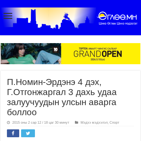
П.Номин-Эрдэнэ 4 дэх,
Г.Отгонжаргал 3 дахь удаа
залуучуудын улсын аварга
боллоо
2015 оны 2 сар 12 / 18 цаг 30 минут
Мэдээ мэдээлэл
,
Спорт