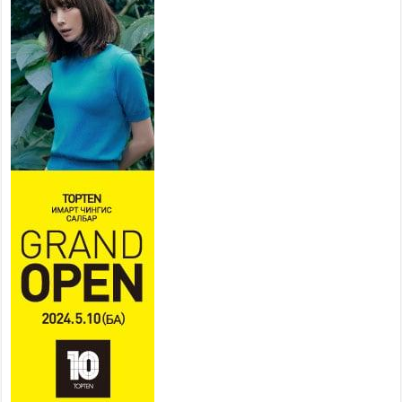
ХҮНД СУРТЛЫГ БУУРУУЛЖ,
ИРГЭД, АЖ АХУЙН НЭГЖИЙН
АЧААГ ХЭРХЭН ХӨНГӨЛСНӨӨР ДҮГНЭНЭ
2026 оны 7 сар 21 / 10 цаг 09 минут
Байнгын хорооны дарга
М.Мандхай Цөлжилттэй
тэмцэх тухай НҮБ-ын
конвенцын талуудын 17 дугаар
бага хурал (СОР17)-ын бэлтгэл ажлын явцтай
танилцлаа
2026 оны 7 сар 21 / 10 цаг 03 минут
Б.Пүрэвдагва: Бүтээн байгуулалтын аливаа
ажил инженерийн хангамжийн байгууллагуудын
уялдаа холбоогүйгээс саатах ёсгүй
2026 оны 7 сар 20 / 17 цаг 21 минут
“Сэлбэ 20 минутын хот” төслийн анхны 12
давхар барилгын үндсэн карказ, цутгалтын ажил
дууслаа
2026 оны 7 сар 20 / 17 цаг 17 минут
Мопед, скүүтер, тэдгээртэй адилтгах үзүүлэлт
бүхий тээврийн хэрэгсэлтэй холбоотой