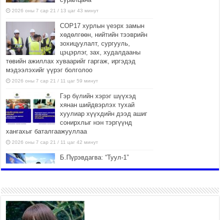
2026 оны 7 сар 21 / 13 цаг 43 минут
COP17 хурлын үеэрх замын
хөдөлгөөн, нийтийн тээврийн
зохицуулалт, сургууль,
цэцэрлэг, зах, худалдааны
төвийн ажиллах хуваарийг гаргаж, иргэдэд
мэдээлэхийг үүрэг болголоо
2026 оны 7 сар 21 / 11 цаг 59 минут
Гэр бүлийн хэрэг шүүхэд
хянан шийдвэрлэх тухай
хуулиар хүүхдийн дээд ашиг
сонирхлыг нэн тэргүүнд
хангахыг баталгаажууллаа
2026 оны 7 сар 21 / 11 цаг 42 минут
Б.Пүрэвдагва: “Туул-1”
коллекторыг ашиглалтад
оруулж байж бид гэр
хорооллыг барилгажуулна
2026 оны 7 сар 21 / 10 цаг 15 минут
НИЙСЛЭЛ, АЙМГИЙН
УДИРДЛАГУУДЫН АЖЛЫГ