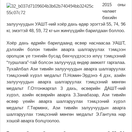
2015 оны
чөлөөт
бөхийн
залуучуудын УАШТ-ний хоёр дахь өдөр эрэгтэй 55, 74, 96
кг, эмэгтэй 48, 59, 72 кг-ын жингүүдийн барилдаан боллоо.
Хоёр дахь өдрийн барилдаанд өсвөр наснаасаа УАШТ,
дэлхийн болон тивийн аварга шалгаруулах тэмцээн
оролцож үе тэнгийн бусад бөхчүүдээсээ илүү тэмцээний
“туршлага”-тай болсон залуучууд өндөр амжилт гаргалаа.
Тухайлбал Ази тивийн залуучуудын аварга шалгаруулах
тэмцээний хүрэл медальт П.Номин-Эрдэнэ 4 дэх, азийн
залуучуудын аварга шалгаруулах тэмцээний мөнгөн
медальт Г.Отгонжаргал 3 дахь, өсвөрийн ДАШТ-ний
хүрэл, азийн өсвөрийн аварга З.Занабазар, Ази тивийн
өсвөр үеийн аварга шалгаруулах тэмцээний хүрэл
медальт Г.Төрмөнх, Ази тивийн залуучуудын аварга
шалгаруулах тэмцээний мөнгөн медальт Э.Гантуяа нар
хошой аварга болцгоолоо.