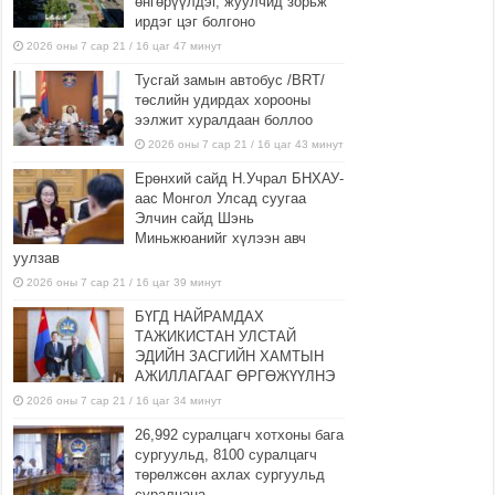
өнгөрүүлдэг, жуулчид зорьж
ирдэг цэг болгоно
2026 оны 7 сар 21 / 16 цаг 47 минут
Тусгай замын автобус /BRT/
төслийн удирдах хорооны
ээлжит хуралдаан боллоо
2026 оны 7 сар 21 / 16 цаг 43 минут
Ерөнхий сайд Н.Учрал БНХАУ-
аас Монгол Улсад суугаа
Элчин сайд Шэнь
Миньжюанийг хүлээн авч
уулзав
2026 оны 7 сар 21 / 16 цаг 39 минут
БҮГД НАЙРАМДАХ
ТАЖИКИСТАН УЛСТАЙ
ЭДИЙН ЗАСГИЙН ХАМТЫН
АЖИЛЛАГААГ ӨРГӨЖҮҮЛНЭ
2026 оны 7 сар 21 / 16 цаг 34 минут
26,992 суралцагч хотхоны бага
сургуульд, 8100 суралцагч
төрөлжсөн ахлах сургуульд
суралцана