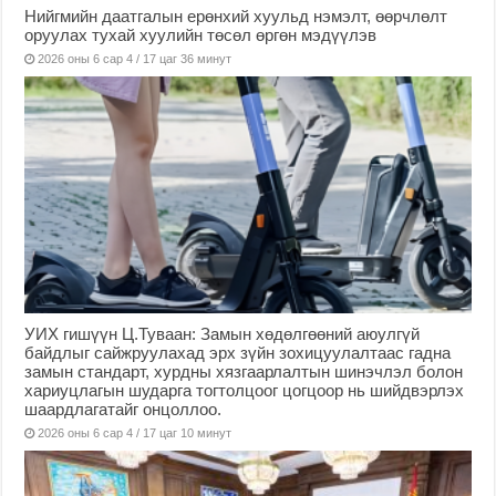
Нийгмийн даатгалын ерөнхий хуульд нэмэлт, өөрчлөлт
оруулах тухай хуулийн төсөл өргөн мэдүүлэв
2026 оны 6 сар 4 / 17 цаг 36 минут
УИХ гишүүн Ц.Туваан: Замын хөдөлгөөний аюулгүй
байдлыг сайжруулахад эрх зүйн зохицуулалтаас гадна
замын стандарт, хурдны хязгаарлалтын шинэчлэл болон
хариуцлагын шударга тогтолцоог цогцоор нь шийдвэрлэх
шаардлагатайг онцоллоо.
2026 оны 6 сар 4 / 17 цаг 10 минут