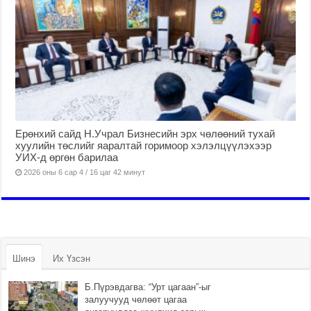
Ерөнхий сайд Н.Учрал Бизнесийн эрх чөлөөний тухай
хуулийн төслийг яаралтай горимоор хэлэлцүүлэхээр
УИХ-д өргөн барилаа
2026 оны 6 сар 4 / 16 цаг 42 минут
Шинэ
Их Үзсэн
Б.Пүрэвдагва: “Урт цагаан”-ыг
залуучууд чөлөөт цагаа