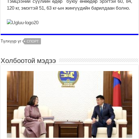
Тэмцээний сүүлийн өдөр буюу өнөөдөр эрэгтэй 60, 84,
120 кг, эмэгтэй 51, 63 кг-ын жингүүдийн барилдаан болно.
Түлхүүр үг
СПОРТ
Холбоотой мэдээ