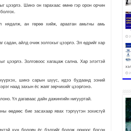
хыг цээрлэ. Шинэ он гарахаас өмнө гэр орон орчин
болгох.
л нядалж, ан гөрөө хийж, араатан амьтны амь
2
г садан, айлд очиж золгохыг цээрлэ. Эл өдрийг хар
ыг цээрлэ. Золговоос хагацаж сална. Хар элэгтэй
хэ
2
лчүүрхэх, шинэ сарын шүүс, идээ будаанд эзний
эрэг наад захын ёс жаяг зөрчихийг цээрлэнэ.
лоно. Үл дагаваас дайн дажингийн нигууртай.
ху
аж
чны өөдөөс бие засахаар явах тэргүүтэн зохисгүй
2
вчтэй хүн боловч ёс бэлгийг бодож орноос босон