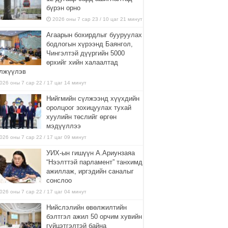
бүрэн орно
2026 оны 7 сар 23 / 10 цаг 21 минут
Агаарын бохирдлыг бууруулах
бодлогын хүрээнд Баянгол,
Чингэлтэй дүүргийн 5000
өрхийг хийн халаалтад
лжүүлэв
026 оны 7 сар 22 / 17 цаг 14 минут
Нийгмийн сүлжээнд хүүхдийн
оролцоог зохицуулах тухай
хуулийн төслийг өргөн
мэдүүллээ
026 оны 7 сар 22 / 17 цаг 09 минут
УИХ-ын гишүүн А.Ариунзаяа
“Нээлттэй парламент” танхимд
ажиллаж, иргэдийн саналыг
сонслоо
026 оны 7 сар 22 / 17 цаг 04 минут
Нийслэлийн өвөлжилтийн
бэлтгэл ажил 50 орчим хувийн
гүйцэтгэлтэй байна