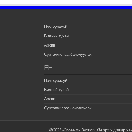
Ном хурахуй
Бидний тухай
Архив
Сурталчилгаа байрлуулах
FH
Ном хурахуй
Бидний тухай
Архив
Сурталчилгаа байрлуулах
@2023 -Өглөө.мн Зохиогчийн эрх хуулиар ха