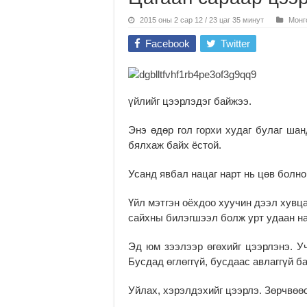
2015 оны 2 сар 12 / 23 цаг 35 минут
Монг
Facebook
Twitter
үйлийг цээрлэдэг байжээ.
Энэ өдөр гол горхи худаг булаг шан
бялхаж байх ёстой.
Усанд явбал нацаг нарт нь цөв болно
Үйл мэтгэн оёхдоо хуучин дээл хувца
сайхны билэгшээл болж урт удаан н
Эд юм зээлээр өгөхийг цээрлэнэ. Уч
Бусдад өглөггүй, бусдаас авлаггүй б
Уйлах, хэрэлдэхийг цээрлэ. Зөрчвөө