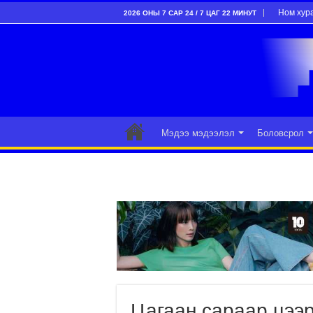
Ном хур
2026 ОНЫ 7 САР 24 / 7 ЦАГ 22 МИНУТ
Мэдээ мэдээлэл
Боловсрол
Цагаан сараар цээр