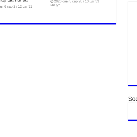
2026 оны 5 сар 28 / 13 цаг 33
ху
минут
ы 6 сар 2 / 12 цаг 31
ир
2
Гэ
ту
нэ
2
Б.
ор
2
НИ
АЖ
АЖ
ХӨ
2
Soc
Ба
тэ
ду
яв
2