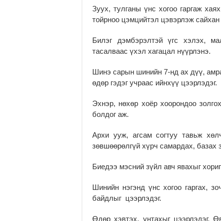
Зуух, тулганы үнс хогоо гаргаж хая
тойрноо цэмцийтэл цэвэрлэж сайхан 
Билэг дэмбэрэлтэй үгс хэлэх, ма
тасалваас үхэл хагацал нүүрлэнэ.
Шинэ сарын шинийн 7-нд ах дүү, амра
өдөр гэдэг учраас ийнхүү цээрлэдэг.
Эхнэр, нөхөр хоёр хоорондоо золгох
болдог аж.
Архи ууж, агсам согтуу тавьж хө
зөвшөөрөлгүй хүрч самардах, базах з
Биедээ мэсний зүйл авч явахыг хориг
Шинийн нэгэнд үнс хогоо гаргах, зо
байдлыг цээрлэдэг.
Өдөр хэвтэх, унтахыг цээрлэдэг. Ө