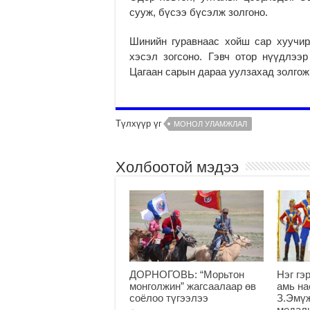
сууж, бүсээ бүсэлж золгоно.
Шинийн гуравнаас хойш сар хуучир
хэсэл зогсоно. Гэвч отор нүүдлээ
Цагаан сарын дараа уулзахад золго
Түлхүүр үг
МОНОЛ УЛАМЖЛАЛ
Холбоотой мэдээ
ДОРНОГОВЬ: “Морьтон
Нэг гэ
монголжин” жагсаалаар өв
амь на
соёлоо түгээлээ
З.Эмүж
медал