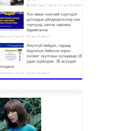
2026 оны 7 сар 22 / 14 цаг 15 минут
Хүн амын хүнсний хэрэгцээг
дотоодын үйлдвэрлэлээр нэн
тэргүүнд хангах зарчмыг
баримтална
026 оны 7 сар 22 / 14 цаг 07 минут
Аюулгүй байдал, гадаад
бодлогын байнгын хороо
ээлжит чуулганы хугацаанд 18
удаа хуралдаж, 36 асуудал
лэлцжээ
026 оны 7 сар 22 / 11 цаг 43 минут
“4 улирлын турш үйл
ажиллагаа явуулах
боломжтой-Хүүхэд хөгжүүлэх
төв” байгуулах төсөлд төр,
вийн хэвшлийн түншлэлийн хүрээнд хамтран
иллахыг урьж байна
026 оны 7 сар 22 / 9 цаг 28 минут
Б.Пүрэвдагва: “Урт цагаан”-ыг
залуучууд чөлөөт цагаа