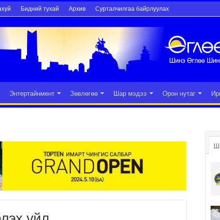
ахуй
Бидний тухай
Архив
Сурталчилгаа байрлуулах
Энтертайнмент
Зөвлөгөө
Шар мэдээ
Орон нутаг
Ир
Ш
лэх үйл