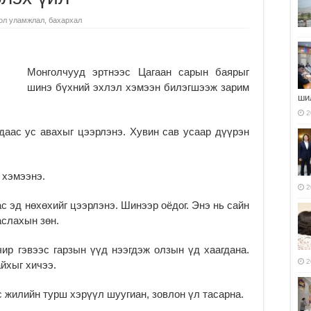
ол уламжлал, бахархал
Монголчууд эртнээс Цагаан сарын баярыг
шинэ бүхний эхлэл хэмээн билэгшээж зарим
ши
2
даас ус авахыг цээрлэнэ. Хувин сав усаар дүүрэн
 хэмээнэ.
2
с эд нөхөхийг цээрлэнэ. Шинээр оёдог. Энэ нь сайн
аслахын зөн.
ир гэвээс гарзын үүд нээгдэж олзын үд хаагдана.
2
айхыг хичээ.
с жилийн турш хэрүүл шуугиан, зовлон үл тасарна.