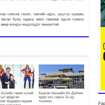
2
лаа хэмээж тахил, тавгийн идээ, шүүсээ хурааж,
р явсан буюу гадагш ажил төрлөөр одсон хүмүүс
Ту
хо
ж амар мэндээ мэдэлцдэг заншилтай.
2
Ер
су
ав
2
БҮ
ЭД
ӨР
2
26
су
су
2
р бүлийн таван хүний
Бурхан багшийн Их Дүйчин
сыг аварсан
өдөр энэ сарын 31-нд
CO
инг Шударга журам
тохионо
Fa
тээ
иар шагналаа