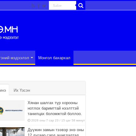
гэний мэдээлэл
Монгол бахархал
инэ
Их Үзсэн
Хянан шалгах түр хорооны
нотлох баримттай нээлттэй
танилцах боломжтой боллоо.
2026 оны 7 сар 23 / 15 цаг 58 минут
Дүүжин замын тээвэр энэ оны
12 дугаар сард ашиглалтад