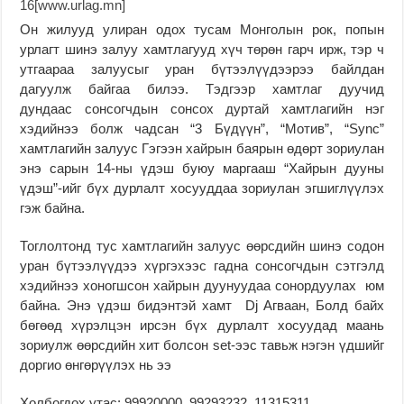
Он жилууд улиран одох тусам Монголын рок, попын
урлагт шинэ залуу хамтлагууд хүч төрөн гарч ирж, тэр ч
утгаараа залуусыг уран бүтээлүүдээрээ байлдан
дагуулж байгаа билээ. Тэдгээр хамтлаг дуучид
дундаас сонсогчдын сонсох дуртай хамтлагийн нэг
хэдийнээ болж чадсан “3 Бүдүүн”, “Мотив”, “Sync”
хамтлагийн залуус Гэгээн хайрын баярын өдөрт зориулан
энэ сарын 14-ны үдэш буюу маргааш “Хайрын дууны
үдэш”-ийг бүх дурлалт хосууддаа зориулан эгшиглүүлэх
гэж байна.
Тоглолтонд тус хамтлагийн залуус өөрсдийн шинэ содон
уран бүтээлүүдээ хүргэхээс гадна сонсогчдын сэтгэлд
хэдийнээ хоногшсон хайрын дуунуудаа сонордуулах юм
байна. Энэ үдэш бидэнтэй хамт Dj Aгваан, Болд байх
бөгөөд хүрэлцэн ирсэн бүх дурлалт хосуудад маань
зориулж өөрсдийн хит болсон set-ээс тавьж нэгэн үдшийг
доргио өнгөрүүлэх нь ээ
Холбогдох утас: 99920000, 99293232, 11315311