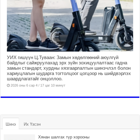
УИХ гишүүн Ц.Туваан: Замын хөдөлгөөний аюулгүй
байдлыг сайжруулахад эрх зүйн зохицуулалтаас гадна
замын стандарт, хурдны хязгаарлалтын шинэчлэл болон
хариуцлагын шударга тогтолцоог цогцоор нь шийдвэрлэх
шаардлагатайг онцоллоо.
2026 оны 6 сар 4 / 17 цаг 10 минут
Шинэ
Их Үзсэн
Хянан шалгах түр хорооны