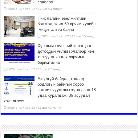
сонслоо
2026 оны 7 сар 22 / 17 цаг 04 минут
Нийслэлийн өвөлжилтийн
бэлтгэл ажил 50 орчим хувийн
гүйцэтгэлтэй байна
2026 оны 7 сар 22 / 14 цаг 15 минут
Хүн амын хүнсний хэрэгцээг
дотоодын үйлдвэрлэлээр нэн
тэргүүнд хангах зарчмыг
баримтална
2026 оны 7 сар 22 / 14 цаг 07 минут
Аюулгүй байдал, гадаад
бодлогын байнгын хороо
ээлжит чуулганы хугацаанд 18
удаа хуралдаж, 36 асуудал
хэлэлцжээ
2026 оны 7 сар 22 / 11 цаг 43 минут
“4 улирлын турш үйл
ажиллагаа явуулах
боломжтой-Хүүхэд хөгжүүлэх
төв” байгуулах төсөлд төр,