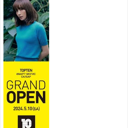
хувийн хэвшлийн түншлэлийн хүрээнд хамтран
ажиллахыг урьж байна
2026 оны 7 сар 22 / 9 цаг 28 минут
Б.Пүрэвдагва: “Урт цагаан”-ыг
залуучууд чөлөөт цагаа
өнгөрүүлдэг, жуулчид зорьж
ирдэг цэг болгоно
2026 оны 7 сар 21 / 16 цаг 47 минут
Тусгай замын автобус /BRT/ төслийн удирдах
хорооны ээлжит хуралдаан боллоо
2026 оны 7 сар 21 / 16 цаг 43 минут
Ерөнхий сайд Н.Учрал БНХАУ-аас Монгол Улсад
суугаа Элчин сайд Шэнь Миньжюанийг хүлээн
авч уулзав
2026 оны 7 сар 21 / 16 цаг 39 минут
БҮГД НАЙРАМДАХ ТАЖИКИСТАН УЛСТАЙ
ЭДИЙН ЗАСГИЙН ХАМТЫН АЖИЛЛАГААГ
ӨРГӨЖҮҮЛНЭ
2026 оны 7 сар 21 / 16 цаг 34 минут
26,992 суралцагч хотхоны бага сургуульд, 8100