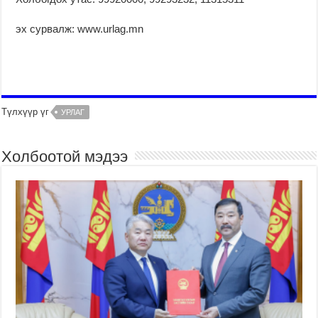
эх сурвалж: www.urlag.mn
Түлхүүр үг
УРЛАГ
Холбоотой мэдээ