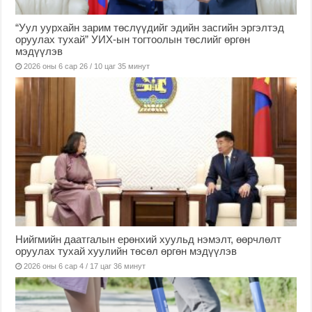
“Уул уурхайн зарим төслүүдийг эдийн засгийн эргэлтэд
оруулах тухай” УИХ-ын тогтоолын төслийг өргөн
мэдүүлэв
2026 оны 6 сар 26 / 10 цаг 35 минут
Нийгмийн даатгалын ерөнхий хуульд нэмэлт, өөрчлөлт
оруулах тухай хуулийн төсөл өргөн мэдүүлэв
2026 оны 6 сар 4 / 17 цаг 36 минут