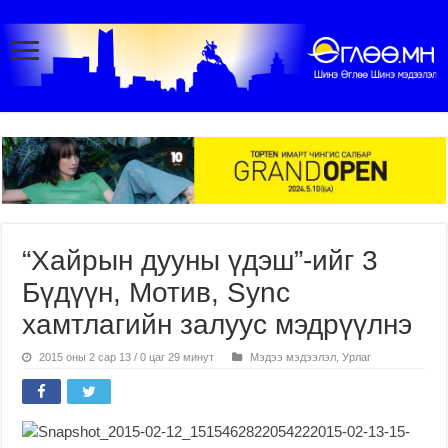
“Хайрын дууны үдэш”-ийг 3
Бүдүүн, Мотив, Sync
хамтлагийн залуус мэдрүүлнэ
2015 оны 2 сар 13 / 0 цаг 29 минут
Мэдээ мэдээлэл
,
Урлаг