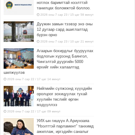
нотлох баримттай нээлттэй
танилцах боломжтой боллоо.
2026 оны 7 сар 23 / 15 цаг 58 минут
Дүүжин замын тээвэр энэ оны
12 дугаар сард ашиглалтад
бүрэн орно
2026 оны 7 сар 23 / 10 цаг 21 минут
Агаарын бохирдлыг бууруулах
бодлогын хүрээнд Баянгол,
Чингэлтэй дүүргийн 5000
өрхийг хийн халаалтад
шилжүүлэв
2026 оны 7 сар 22 / 17 цаг 14 минут
Нийгмийн сүлжээнд хүүхдийн
оролцоог зохицуулах тухай
хуулийн төслийг өргөн
мэдүүллээ
2026 оны 7 сар 22 / 17 цаг 09 минут
УИХ-ын гишүүн А.Ариунзаяа
“Нээлттэй парламент” танхимд
ажиллаж, иргэдийн саналыг