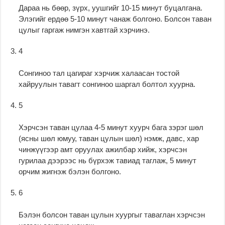
Дараа нь бөөр, зүрх, уушгийг 10-15 минут буцалгана.
Элэгийг ердөө 5-10 минут чанаж болгоно. Болсон таван
цулыг гаргаж нимгэн хавтгай хэрчинэ.
4
Сонгиноо тал цагираг хэрчиж халаасан тостой
хайруулын тавагт сонгиноо шаргал болтол хуурна.
5
Хэрчсэн таван цулаа 4-5 минут хуурч бага зэрэг шөл
(ясны шөл юмуу, таван цулын шөл) нэмж, давс, хар
чинжүүгээр амт оруулах ажилбар хийж, хэрчсэн
гурилаа дээрээс нь бүрхэж тавиад таглаж, 5 минут
орчим жигнэж бэлэн болгоно.
6
Бэлэн болсон таван цулын хуургыг таваглан хэрчсэн