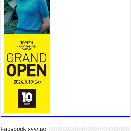
Онц бөгөөд Бүрэн эрхт Элчин
сайд Игавахара Масарүг
хүлээн авч уулзлаа
2026 оны 7 сар 27 / 16 цаг 26 минут
Орон нутагт санхүүгийн эрх
мэдлийг олгож, Иргэдийн
төлөөлөгчдийн хурал хяналт
тавьдаг байх эрх зүйн орчныг
бүрдүүлнэ
2026 оны 7 сар 27 / 16 цаг 22 минут
Байгаль орчин, хүнс, хөдөө аж ахуйн байнгын
хороо 37 асуудлыг хэлэлцэн, 14 хууль, 6
тогтоол батлуулжээ
2026 оны 7 сар 27 / 16 цаг 16 минут
Сөүлийн гудамж амралтын өдрүүдэд
автомашингүй бүс боллоо
2026 оны 7 сар 27 / 11 цаг 58 минут
Дамбадаржаа дулааны станцад 10 дугаар сард
тохируулга хийж, энэ онд ашиглалтад оруулна
2026 оны 7 сар 27 / 11 цаг 43 минут
Facebook хуудас