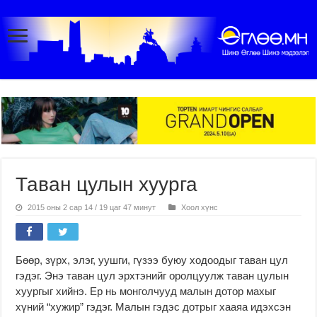
Таван цулын хуурга
2015 оны 2 сар 14 / 19 цаг 47 минут
Хоол хүнс
Бөөр, зүрх, элэг, уушги, гүзээ буюу ходоодыг таван цул
гэдэг. Энэ таван цул эрхтэнийг оролцуулж таван цулын
хуургыг хийнэ. Ер нь монголчууд малын дотор махыг
хүний “хужир” гэдэг. Малын гэдэс дотрыг хааяа идэхсэн