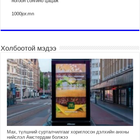
ногоон сонгино цацаж
1000jor.mn
Холбоотой мэдээ
Мах, түлшний сурталчилгааг хориглосон дэлхийн анхны
нийслэл Амстердам болжээ