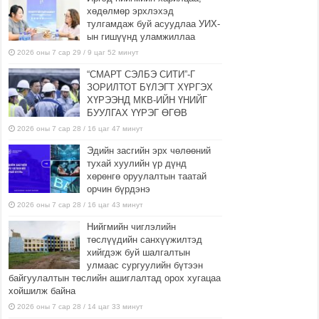
хөдөлмөр эрхлэхэд
тулгамдаж буй асуудлаа УИХ-
ын гишүүнд уламжиллаа
2026 оны 7 сар 29 / 9 цаг 52 минут
“СМАРТ СЭЛБЭ СИТИ”-Г
ЗОРИЛТОТ БҮЛЭГТ ХҮРГЭХ
ХҮРЭЭНД МКВ-ИЙН ҮНИЙГ
БУУЛГАХ ҮҮРЭГ ӨГӨВ
2026 оны 7 сар 28 / 16 цаг 47 минут
Эдийн засгийн эрх чөлөөний
тухай хуулийн үр дүнд
хөрөнгө оруулалтын таатай
орчин бүрдэнэ
2026 оны 7 сар 28 / 16 цаг 43 минут
Нийгмийн чиглэлийн
төслүүдийн санхүүжилтэд
хийгдэж буй шалгалтын
улмаас сургуулийн бүтээн
байгуулалтын төслийн ашиглалтад орох хугацаа
хойшилж байна
2026 оны 7 сар 28 / 14 цаг 33 минут