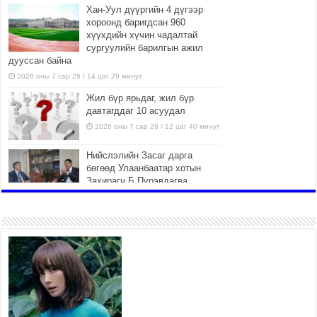
Хан-Уул дүүргийн 4 дүгээр
хороонд баригдсан 960
хүүхдийн хүчин чадалтай
сургуулийн барилгын ажил
дууссан байна
2026 оны 7 сар 28 / 14 цаг 29 минут
Жил бүр ярьдаг, жил бүр
давтагддаг 10 асуудал
2026 оны 7 сар 28 / 12 цаг 40 минут
Нийслэлийн Засаг дарга
бөгөөд Улаанбаатар хотын
Захирагч Б.Пүрэвдагва
өнөөдөр НҮБ-ын Суурин
зохицуулагч Ян ван Хиердэнтэй уулзлаа
2026 оны 7 сар 28 / 9 цаг 44 минут
МЭДЭГДЭЛ
2026 оны 7 сар 28 / 9 цаг 35 минут
Ерөнхий сайд Н.Учрал Япон
Улсаас Монгол Улсад суугаа