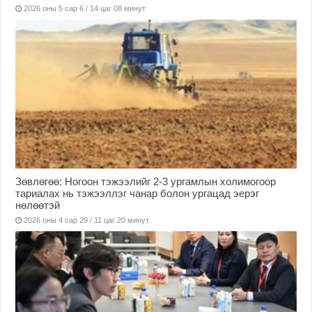
2026 оны 5 сар 6 / 14 цаг 08 минут
Зөвлөгөө: Ногоон тэжээлийг 2-3 ургамлын холимогоор
тариалах нь тэжээллэг чанар болон ургацад эерэг
нөлөөтэй
2026 оны 4 сар 29 / 11 цаг 20 минут