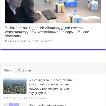
Х.Нямбаатар: Үндэсний үйлдвэрүүдтэй хамтарч
сурагчдад сүү өгөх хөтөлбөрийг энэ сарын 26-наас
эхлүүлнэ
2026 оны 1 сар 15 / 17 цаг 15 минут
Шинэ
Их Үзсэн
Б.Пүрэвдагва: “Сэлбэ” төслийг
амжилттай хэрэгжүүлж, энэ
жишгээр гэр хорооллыг орон
сууцжуулна
2026 оны 7 сар 29 / 9 цаг 58 минут
Иргэд нийгмийн харилцаа,