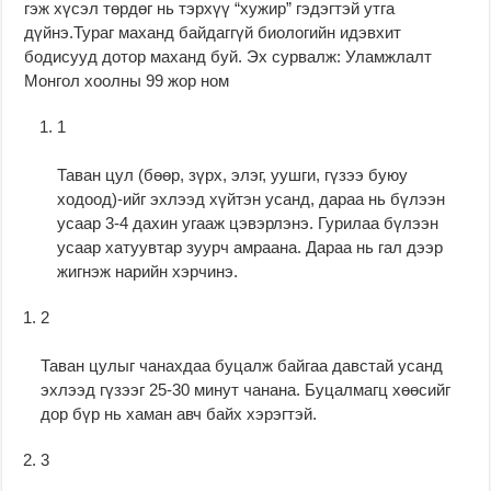
гэж хүсэл төрдөг нь тэрхүү “хужир” гэдэгтэй утга
дүйнэ.Тураг маханд байдаггүй биологийн идэвхит
бодисууд дотор маханд буй. Эх сурвалж: Уламжлалт
Монгол хоолны 99 жор ном
1
Таван цул (бөөр, зүрх, элэг, уушги, гүзээ буюу
ходоод)-ийг эхлээд хүйтэн усанд, дараа нь бүлээн
усаар 3-4 дахин угааж цэвэрлэнэ. Гурилаа бүлээн
усаар хатуувтар зуурч амраана. Дараа нь гал дээр
жигнэж нарийн хэрчинэ.
2
Таван цулыг чанахдаа буцалж байгаа давстай усанд
эхлээд гүзээг 25-30 минут чанана. Буцалмагц хөөсийг
дор бүр нь хаман авч байх хэрэгтэй.
3