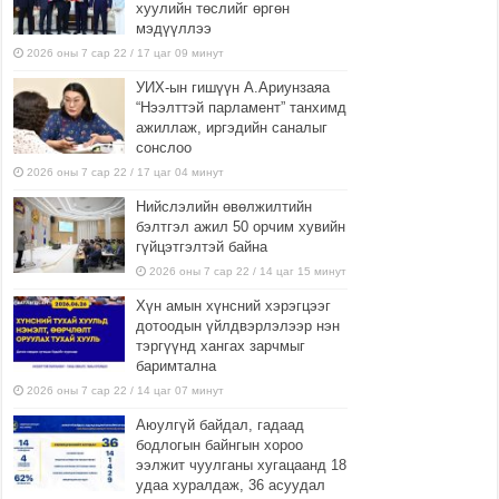
хуулийн төслийг өргөн
мэдүүллээ
2026 оны 7 сар 22 / 17 цаг 09 минут
УИХ-ын гишүүн А.Ариунзаяа
“Нээлттэй парламент” танхимд
ажиллаж, иргэдийн саналыг
сонслоо
2026 оны 7 сар 22 / 17 цаг 04 минут
Нийслэлийн өвөлжилтийн
бэлтгэл ажил 50 орчим хувийн
гүйцэтгэлтэй байна
2026 оны 7 сар 22 / 14 цаг 15 минут
Хүн амын хүнсний хэрэгцээг
дотоодын үйлдвэрлэлээр нэн
тэргүүнд хангах зарчмыг
баримтална
2026 оны 7 сар 22 / 14 цаг 07 минут
Аюулгүй байдал, гадаад
бодлогын байнгын хороо
ээлжит чуулганы хугацаанд 18
удаа хуралдаж, 36 асуудал