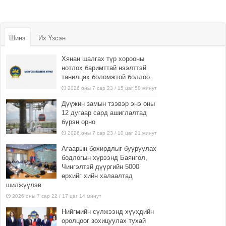
Шинэ
Их Үзсэн
Хянан шалгах түр хорооны
нотлох баримттай нээлттэй
танилцах боломжтой боллоо.
2026 оны 7 сар 23 / 15 цаг 58 минут
Дүүжин замын тээвэр энэ оны
12 дугаар сард ашиглалтад
бүрэн орно
2026 оны 7 сар 23 / 10 цаг 21 минут
Агаарын бохирдлыг бууруулах
бодлогын хүрээнд Баянгол,
Чингэлтэй дүүргийн 5000
өрхийг хийн халаалтад
шилжүүлэв
2026 оны 7 сар 22 / 17 цаг 14 минут
Нийгмийн сүлжээнд хүүхдийн
оролцоог зохицуулах тухай