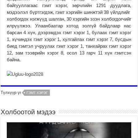
байгууллагаас гэмт хэрэг, зөрчлийн 1291 дуудлага,
мэдээлэл бүртгэгдэж, гэмт хэргийн шинжтэй 38 үйлдлийг
холбогдох нэгжүүд шалган, 30 хэргийн эзэн холбогдогчийг
илрүүлжээ. Улаанбаатар хотод золгүй байдлаар нас
барсан 4 хүн, дээрэмдэх гэмт хэрэг 1, булаах гэмт хэрэг
1, хүчиндэх гэмт хэрэг 1, хулгайлах гэмт хэрэг 7, бусдын
биед гэмтэл учруулах гэмт хэрэг 1, танхайрах гэмт хэрэг
12, зам тээврийн хэрэг 8, осол 13 гарч 11 хүн гэмтсэн
байна.
Түлхүүр үг
ГЭМТ ХЭРЭГ
Холбоотой мэдээ