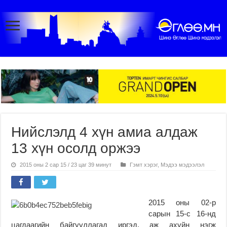
Нийслэлд 4 хүн амиа алдаж
13 хүн осолд оржээ
2015 оны 2 сар 15 / 23 цаг 39 минут
Гэмт хэрэг
,
Мэдээ мэдээлэл
2015 оны 02-р
сарын 15-с 16-нд
цагдаагийн байгууллагад иргэд, аж ахуйн нэгж