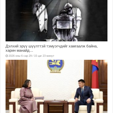
Дэлхий эрүү шүүлттэй тэмуэгчдийг хамгаалж байна,
харин манайд…
2026 оны 6 сар 29 / 15 цаг 23 минут