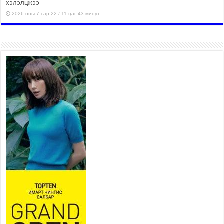
хэлэлцжээ
2026 оны 7 сар 22 / 11 цаг 43 минут
“4 улирлын турш үйл
ажиллагаа явуулах
боломжтой-Хүүхэд хөгжүүлэх
төв” байгуулах төсөлд төр,
хувийн хэвшлийн түншлэлийн хүрээнд хамтран
ажиллахыг урьж байна
2026 оны 7 сар 22 / 9 цаг 28 минут
Б.Пүрэвдагва: “Урт цагаан”-ыг
залуучууд чөлөөт цагаа
өнгөрүүлдэг, жуулчид зорьж
ирдэг цэг болгоно
2026 оны 7 сар 21 / 16 цаг 47 минут
Тусгай замын автобус /BRT/ төслийн удирдах
хорооны ээлжит хуралдаан боллоо
2026 оны 7 сар 21 / 16 цаг 43 минут
Ерөнхий сайд Н.Учрал БНХАУ-аас Монгол Улсад
суугаа Элчин сайд Шэнь Миньжюанийг хүлээн
авч уулзав
2026 оны 7 сар 21 / 16 цаг 39 минут