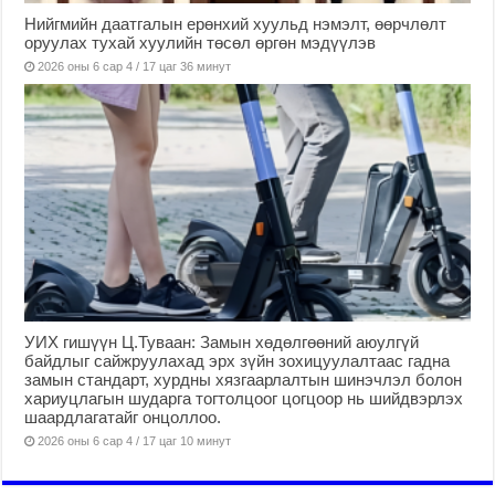
Нийгмийн даатгалын ерөнхий хуульд нэмэлт, өөрчлөлт
оруулах тухай хуулийн төсөл өргөн мэдүүлэв
2026 оны 6 сар 4 / 17 цаг 36 минут
УИХ гишүүн Ц.Туваан: Замын хөдөлгөөний аюулгүй
байдлыг сайжруулахад эрх зүйн зохицуулалтаас гадна
замын стандарт, хурдны хязгаарлалтын шинэчлэл болон
хариуцлагын шударга тогтолцоог цогцоор нь шийдвэрлэх
шаардлагатайг онцоллоо.
2026 оны 6 сар 4 / 17 цаг 10 минут