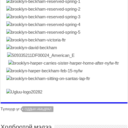
Түлхүүр үг
ОДДЫН АМЬДРАЛ
Холбоотой мэдээ