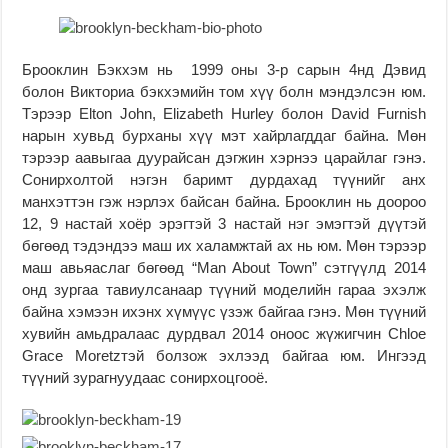
Брооклин Бэкхэм нь 1999 оны 3-р сарын 4нд Дэвид
болон Викториа бэкхэмийн том хүү болн мэндэлсэн юм.
Тэрээр Elton John, Elizabeth Hurley болон David Furnish
нарын хувьд бурханы хүү мэт хайрлагддаг байна. Мөн
тэрээр аавыгаа дуурайсан дэгжин хэрнээ царайлаг гэнэ.
Сонирхолтой нэгэн баримт дурдахад түүнийг анх
манхэттэн гэж нэрлэх байсан байна. Брооклин нь доороо
12, 9 настай хоёр эрэгтэй 3 настай нэг эмэгтэй дүүтэй
бөгөөд тэдэндээ маш их халамжтай ах нь юм. Мөн тэрээр
маш авьяаслаг бөгөөд “Man About Town” сэтгүүлд 2014
онд зургаа тавиулсанаар түүний моделийн гараа эхэлж
байна хэмээн ихэнх хүмүүс үзэж байгаа гэнэ. Мөн түүний
хувийн амьдралаас дурдвал 2014 оноос жүжигчин Chloe
Grace Moretzтэй болзож эхлээд байгаа юм. Ингээд
түүний зурагнуудаас сонирхоцгооё.