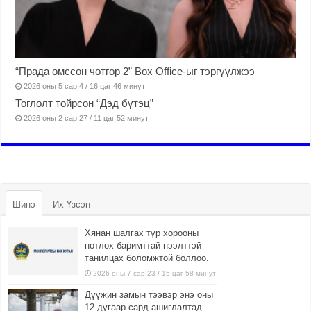
“Прада өмссөн чөтгөр 2” Box Office-ыг тэргүүлжээ
2026 оны 5 сар 4 / 16 цаг 46 минут
Тоглолт тойрсон “Дэд бүтэц”
2026 оны 2 сар 27 / 11 цаг 52 минут
Шинэ
Их Үзсэн
Хянан шалгах түр хорооны
нотлох баримттай нээлттэй
танилцах боломжтой боллоо.
2026 оны 7 сар 23 / 15 цаг 58 минут
Дүүжин замын тээвэр энэ оны
12 дугаар сард ашиглалтад