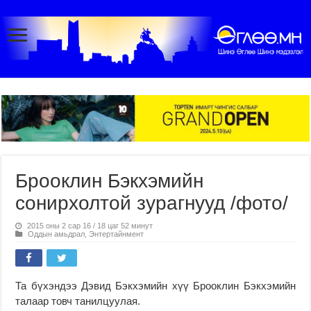
Брооклин Бэкхэмийн
сонирхолтой зурагнууд /фото/
2015 оны 2 сар 16 / 18 цаг 52 минут
Оддын амьдрал
,
Энтертайнмент
Та бүхэндээ Дэвид Бэкхэмийн хүү Брооклин Бэкхэмийн
талаар товч танилцуулая.