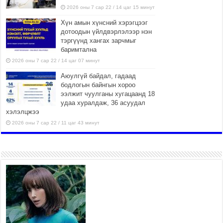
2026 оны 7 сар 22 / 14 цаг 15 минут
Хүн амын хүнсний хэрэгцээг
дотоодын үйлдвэрлэлээр нэн
тэргүүнд хангах зарчмыг
баримтална
2026 оны 7 сар 22 / 14 цаг 07 минут
Аюулгүй байдал, гадаад
бодлогын байнгын хороо
ээлжит чуулганы хугацаанд 18
удаа хуралдаж, 36 асуудал
хэлэлцжээ
2026 оны 7 сар 22 / 11 цаг 43 минут
“4 улирлын турш үйл
ажиллагаа явуулах
боломжтой-Хүүхэд хөгжүүлэх
төв” байгуулах төсөлд төр,
хувийн хэвшлийн түншлэлийн хүрээнд хамтран
ажиллахыг урьж байна
2026 оны 7 сар 22 / 9 цаг 28 минут
Б.Пүрэвдагва: “Урт цагаан”-ыг
залуучууд чөлөөт цагаа