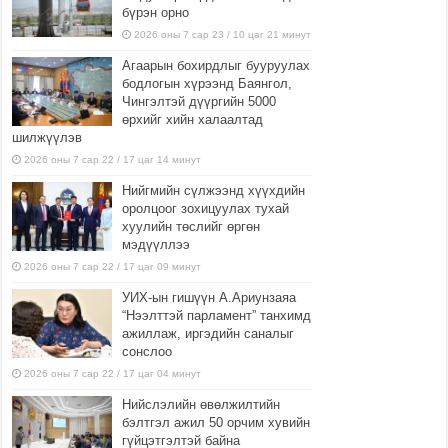
бүрэн орно
2026 оны 7 сар 23 / 10 цаг 21 минут
Агаарын бохирдлыг бууруулах
бодлогын хүрээнд Баянгол,
Чингэлтэй дүүргийн 5000
өрхийг хийн халаалтад
шилжүүлэв
2026 оны 7 сар 22 / 17 цаг 14 минут
Нийгмийн сүлжээнд хүүхдийн
оролцоог зохицуулах тухай
хуулийн төслийг өргөн
мэдүүллээ
2026 оны 7 сар 22 / 17 цаг 09 минут
УИХ-ын гишүүн А.Ариунзаяа
“Нээлттэй парламент” танхимд
ажиллаж, иргэдийн саналыг
сонслоо
2026 оны 7 сар 22 / 17 цаг 04 минут
Нийслэлийн өвөлжилтийн
бэлтгэл ажил 50 орчим хувийн
гүйцэтгэлтэй байна