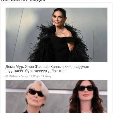
Деми Мур, Хлоя Жао нар Каннын кино наадмын
шүүгчдийн бүрэлдэхүүнд багтжээ
2026 оны 5 сар 6 / 12 цаг 14 минут