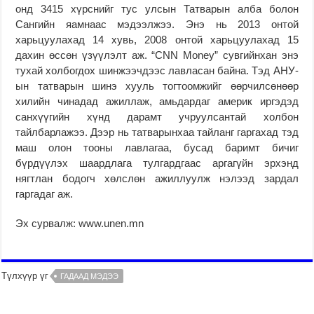
онд 3415 хүрснийг тус улсын Татварын алба болон
Сангийн яамнаас мэдээлжээ. Энэ нь 2013 онтой
харьцуулахад 14 хувь, 2008 онтой харьцуулахад 15
дахин өссөн үзүүлэлт аж. “CNN Money” сувгийнхан энэ
тухай холбогдох шинжээчдээс лавласан байна. Тэд АНУ-
ын татварын шинэ хууль тогтоомжийг өөрчилсөнөөр
хилийн чинадад ажиллаж, амьдардаг америк иргэдэд
санхүүгийн хүнд дарамт учруулсантай холбон
тайлбарлажээ. Дээр нь татварынхаа тайланг гаргахад тэд
маш олон тооны лавлагаа, бусад баримт бичиг
бүрдүүлэх шаардлага тулгардгаас аргагүйн эрхэнд
нягтлан бодогч хөлслөн ажиллуулж нэлээд зардал
гаргадаг аж.
Эх сурвалж: www.unen.mn
Түлхүүр үг
ГАДААД МЭДЭЭ