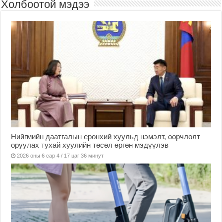
Холбоотой мэдээ
Нийгмийн даатгалын ерөнхий хуульд нэмэлт, өөрчлөлт
оруулах тухай хуулийн төсөл өргөн мэдүүлэв
2026 оны 6 сар 4 / 17 цаг 36 минут