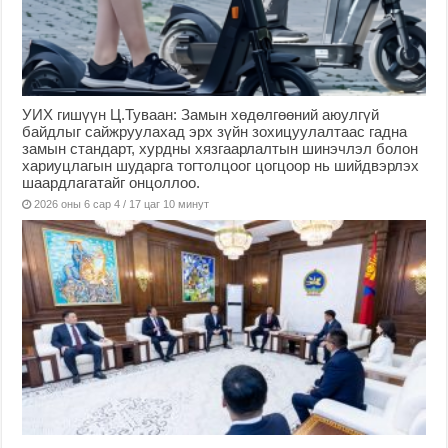
УИХ гишүүн Ц.Туваан: Замын хөдөлгөөний аюулгүй
байдлыг сайжруулахад эрх зүйн зохицуулалтаас гадна
замын стандарт, хурдны хязгаарлалтын шинэчлэл болон
хариуцлагын шударга тогтолцоог цогцоор нь шийдвэрлэх
шаардлагатайг онцоллоо.
2026 оны 6 сар 4 / 17 цаг 10 минут