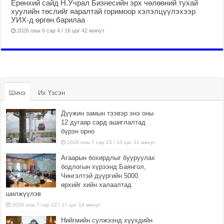
Ерөнхий сайд Н.Учрал Бизнесийн эрх чөлөөний тухай
хуулийн төслийг яаралтай горимоор хэлэлцүүлэхээр
УИХ-д өргөн барилаа
2026 оны 6 сар 4 / 16 цаг 42 минут
Шинэ
Их Үзсэн
Дүүжин замын тээвэр энэ оны
12 дугаар сард ашиглалтад
бүрэн орно
2026 оны 7 сар 23 / 10 цаг 21 минут
Агаарын бохирдлыг бууруулах
бодлогын хүрээнд Баянгол,
Чингэлтэй дүүргийн 5000
өрхийг хийн халаалтад
шилжүүлэв
2026 оны 7 сар 22 / 17 цаг 14 минут
Нийгмийн сүлжээнд хүүхдийн