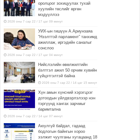
оролцоог зохицуулах тухай
хуулийн төслийг өргөн
мэдүүллээ
2026 оны 7 сар 22 / 17 цаг 09 минут
УИХ-ын гишүүн А.Ариунзаяа
“Нээлттэй парламент” танхимд
ажиллаж, иргэдийн саналыг
сонслоо
2026 оны 7 сар 22 / 17 цаг 04 минут
Нийслэлийн өвөлжилтийн
бэлтгэл ажил 50 орчим хувийн
гүйцэтгэлтэй байна
2026 оны 7 сар 22 / 14 цаг 15 минут
Хүн амын хүнсний хэрэгцээг
дотоодын үйлдвэрлэлээр нэн
тэргүүнд хангах зарчмыг
баримтална
2026 оны 7 сар 22 / 14 цаг 07 минут
Аюулгүй байдал, гадаад
бодлогын байнгын хороо
ээлжит чуулганы хугацаанд 18