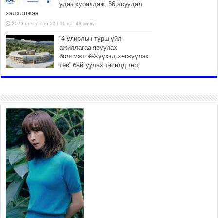
удаа хуралдаж, 36 асуудал
хэлэлцжээ
2026 оны 7 сар 22 / 11 цаг 43 минут
“4 улирлын турш үйл
ажиллагаа явуулах
боломжтой-Хүүхэд хөгжүүлэх
төв” байгуулах төсөлд төр,
хувийн хэвшлийн түншлэлийн хүрээнд хамтран
ажиллахыг урьж байна
2026 оны 7 сар 22 / 9 цаг 28 минут
Б.Пүрэвдагва: “Урт цагаан”-ыг
залуучууд чөлөөт цагаа
өнгөрүүлдэг, жуулчид зорьж
ирдэг цэг болгоно
2026 оны 7 сар 21 / 16 цаг 47 минут
Тусгай замын автобус /BRT/
төслийн удирдах хорооны
ээлжит хуралдаан боллоо
2026 оны 7 сар 21 / 16 цаг 43 минут
Ерөнхий сайд Н.Учрал БНХАУ-аас Монгол Улсад
суугаа Элчин сайд Шэнь Миньжюанийг хүлээн