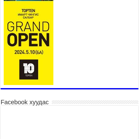
авч уулзав
2026 оны 7 сар 21 / 16 цаг 39 минут
БҮГД НАЙРАМДАХ ТАЖИКИСТАН УЛСТАЙ
ЭДИЙН ЗАСГИЙН ХАМТЫН АЖИЛЛАГААГ
ӨРГӨЖҮҮЛНЭ
2026 оны 7 сар 21 / 16 цаг 34 минут
26,992 суралцагч хотхоны бага сургуульд, 8100
суралцагч төрөлжсөн ахлах сургуульд
суралцана
2026 оны 7 сар 21 / 13 цаг 43 минут
COP17 хурлын үеэрх замын хөдөлгөөн, нийтийн
тээврийн зохицуулалт, сургууль, цэцэрлэг, зах,
худалдааны төвийн ажиллах хуваарийг гаргаж,
иргэдэд мэдээлэхийг үүрэг болголоо
2026 оны 7 сар 21 / 11 цаг 59 минут
Facebook хуудас
Гэр бүлийн хэрэг шүүхэд хянан шийдвэрлэх
тухай хуулиар хүүхдийн дээд ашиг сонирхлыг
нэн тэргүүнд хангахыг баталгаажууллаа
2026 оны 7 сар 21 / 11 цаг 42 минут
Б.Пүрэвдагва: “Туул-1” коллекторыг ашиглалтад