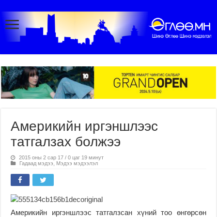
Америкийн иргэншлээс
татгалзах болжээ
2015 оны 2 сар 17 / 0 цаг 19 минут
Гадаад мэдээ
,
Мэдээ мэдээлэл
Америкийн иргэншлээс татгалзсан хүний тоо өнгөрсөн