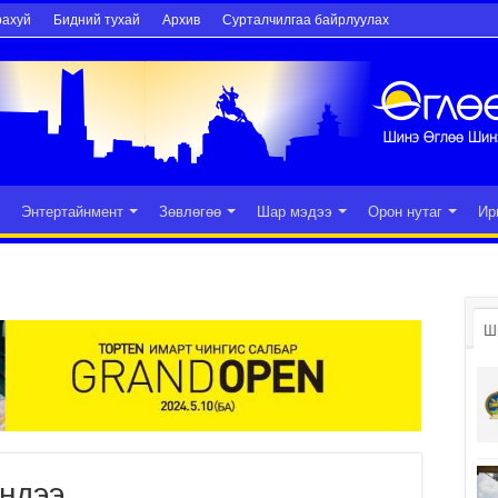
рахуй
Бидний тухай
Архив
Сурталчилгаа байрлуулах
Энтертайнмент
Зөвлөгөө
Шар мэдээ
Орон нутаг
Ир
Ш
эндээ…