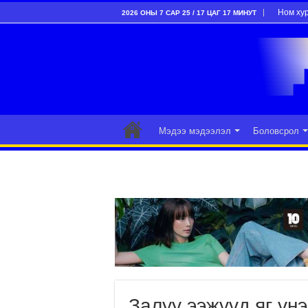
Ном ху
2026 ОНЫ 7 САР 25 / 17 ЦАГ 17 МИНУТ
Мэдээ мэдээлэл
Боловсрол
Залуу ээжүүд яг үн