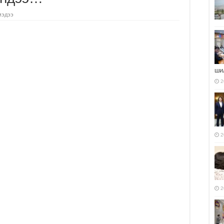
мэдээ
ши
2
2
2