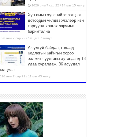
2026 оны 7 сар 22 / 14 цаг 15 минут
Хүн амын хүнсний хэрэгцээг
дотоодын үйлдвэрлэлээр нэн
тэргүүнд хангах зарчмыг
баримтална
026 оны 7 сар 22 / 14 цаг 07 минут
Аюулгүй байдал, гадаад
бодлогын байнгын хороо
ээлжит чуулганы хугацаанд 18
удаа хуралдаж, 36 асуудал
лэлцжээ
026 оны 7 сар 22 / 11 цаг 43 минут
“4 улирлын турш үйл
ажиллагаа явуулах
боломжтой-Хүүхэд хөгжүүлэх
төв” байгуулах төсөлд төр,
вийн хэвшлийн түншлэлийн хүрээнд хамтран
иллахыг урьж байна
026 оны 7 сар 22 / 9 цаг 28 минут
Б.Пүрэвдагва: “Урт цагаан”-ыг
залуучууд чөлөөт цагаа