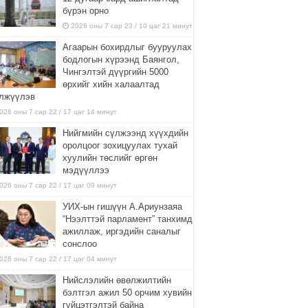
бүрэн орно
2026 оны 7 сар 23 / 10 цаг 21 минут
Агаарын бохирдлыг бууруулах
бодлогын хүрээнд Баянгол,
Чингэлтэй дүүргийн 5000
өрхийг хийн халаалтад
лжүүлэв
026 оны 7 сар 22 / 17 цаг 14 минут
Нийгмийн сүлжээнд хүүхдийн
оролцоог зохицуулах тухай
хуулийн төслийг өргөн
мэдүүллээ
026 оны 7 сар 22 / 17 цаг 09 минут
УИХ-ын гишүүн А.Ариунзаяа
“Нээлттэй парламент” танхимд
ажиллаж, иргэдийн саналыг
сонслоо
026 оны 7 сар 22 / 17 цаг 04 минут
Нийслэлийн өвөлжилтийн
бэлтгэл ажил 50 орчим хувийн
гүйцэтгэлтэй байна