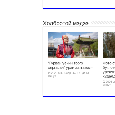
Холбоотой мэдээ
“Гурван үеийн торго
Фото с
хяргасан” уран хатгамалч
бут, с
үрслэг
2026 оны 5 сар 26 / 17 цаг 13
худалд
минут
2026 он
минут