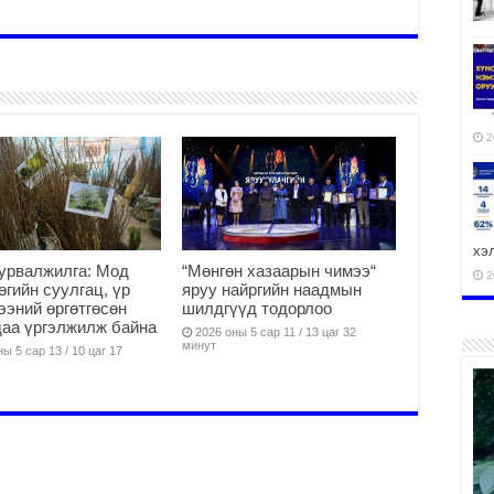
2
хэ
урвалжилга: Мод
“Мөнгөн хазаарын чимээ“
2
өөгийн суулгац, үр
яруу найргийн наадмын
ээний өргөтгөсөн
шилдгүүд тодорлоо
аа үргэлжилж байна
2026 оны 5 сар 11 / 13 цаг 32
минут
ы 5 сар 13 / 10 цаг 17
ху
аж
2