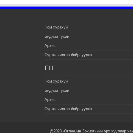
Ном хурахуй
Бидний тухай
Архив
Сурталчилгаа байрлуулах
FH
Ном хурахуй
Бидний тухай
Архив
Сурталчилгаа байрлуулах
@2023 -Өглөө.мн Зохиогчийн эрх хуулиар ха