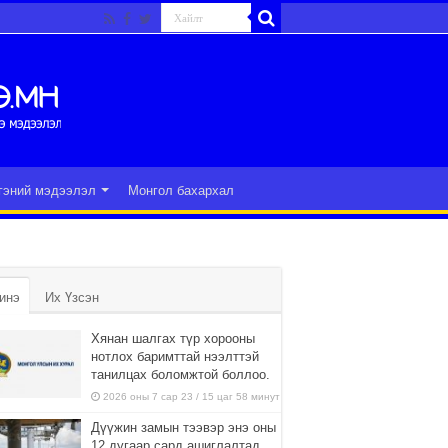
гэний мэдээлэл
Монгол бахархал
инэ
Их Үзсэн
Хянан шалгах түр хорооны
нотлох баримттай нээлттэй
танилцах боломжтой боллоо.
2026 оны 7 сар 23 / 15 цаг 58 минут
Дүүжин замын тээвэр энэ оны
12 дугаар сард ашиглалтад