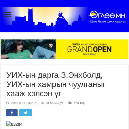
УИХ-ын дарга З.Энхболд,
УИХ-ын хамрын чуулганыг
хааж хэлсэн үг
2015 оны 2 сар 21 / 18 цаг 58 минут
Улс төр