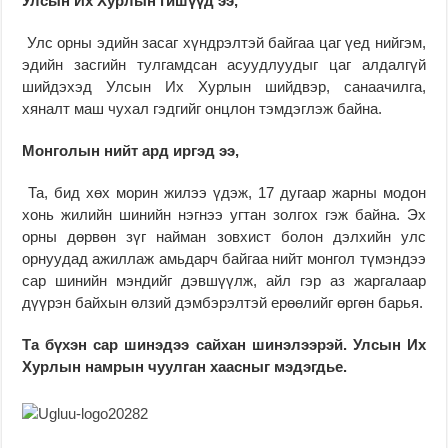
Улсын Их Хурлын гишүүд ээ,
Улс орны эдийн засаг хүндрэлтэй байгаа цаг үед нийгэм,
эдийн засгийн тулгамдсан асуудлуудыг цаг алдалгүй
шийдэхэд Улсын Их Хурлын шийдвэр, санаачилга,
хяналт маш чухал гэдгийг онцлон тэмдэглэж байна.
Монголын нийт ард иргэд ээ,
Та, бид хөх морин жилээ үдэж, 17 дугаар жарны модон
хонь жилийн шинийн нэгнээ угтан золгох гэж байна. Эх
орны дөрвөн зүг найман зовхист болон дэлхийн улс
орнуудад ажиллаж амьдарч байгаа нийт монгол түмэндээ
сар шинийн мэндийг дэвшүүлж, айл гэр аз жаргалаар
дүүрэн байхын өлзий дэмбэрэлтэй ерөөлийг өргөн барья.
Та бүхэн сар шинэдээ сайхан шинэлээрэй. Улсын Их
Хурлын намрын чуулган хаасныг мэдэгдье.