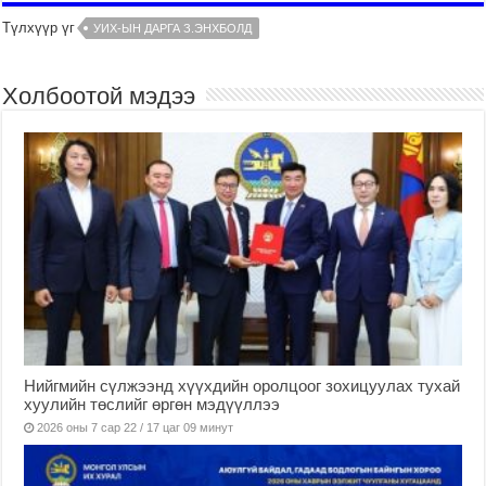
Түлхүүр үг
УИХ-ЫН ДАРГА З.ЭНХБОЛД
Холбоотой мэдээ
Нийгмийн сүлжээнд хүүхдийн оролцоог зохицуулах тухай
хуулийн төслийг өргөн мэдүүллээ
2026 оны 7 сар 22 / 17 цаг 09 минут