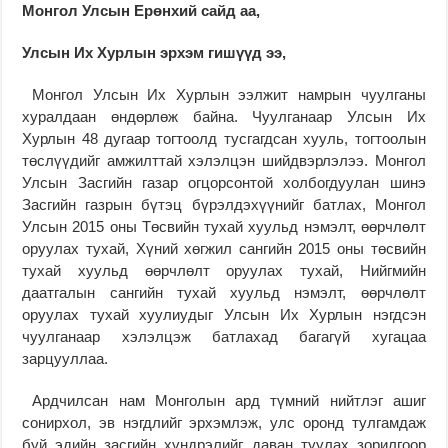
Монгол Улсын Ерөнхий сайд аа,
Улсын Их Хурлын эрхэм гишүүд ээ,
Монгол Улсын Их Хурлын ээлжит намрын чуулганы
хуралдаан өндөрлөж байна. Чуулганаар Улсын Их
Хурлын 48 дугаар тогтоолд тусгагдсан хууль, тогтоолын
төслүүдийг амжилттай хэлэлцэн шийдвэрлэлээ. Монгол
Улсын Засгийн газар огцорсонтой холбогдуулан шинэ
Засгийн газрын бүтэц бүрэлдэхүүнийг батлах, Монгол
Улсын 2015 оны Төсвийн тухай хуульд нэмэлт, өөрчлөлт
оруулах тухай, Хүний хөгжил сангийн 2015 оны төсвийн
тухай хуульд өөрчлөлт оруулах тухай, Нийгмийн
даатгалын сангийн тухай хуульд нэмэлт, өөрчлөлт
оруулах тухай хуулиудыг Улсын Их Хурлын нэгдсэн
чуулганаар хэлэлцэж батлахад багагүй хугацаа
зарцууллаа.
Ардчилсан нам Монголын ард түмний нийтлэг ашиг
сонирхол, эв нэгдлийг эрхэмлэж, улс оронд тулгамдаж
буй эдийн засгийн хүндрэлийг даван туулах зорилгоор