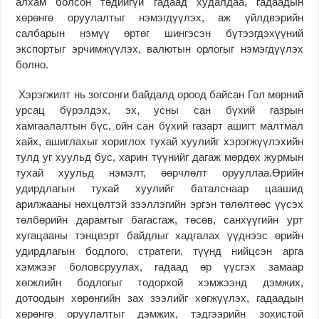
алхам болсон төдийгүй гадаад худалдаа, гадаадын
хөрөнгө оруулалтыг нэмэгдүүлэх, аж үйлдвэрийн
салбарын нэмүү өртөг шингэсэн бүтээгдэхүүний
экспортыг эрчимжүүлэх, валютын орлогыг нэмэгдүүлэх
болно.
Хэрэгжилт нь зогсонги байдалд ороод байсан Гол мөрний
урсац бүрэлдэх, эх, усны сан бүхий газрын
хамгаалалтын бүс, ойн сан бүхий газарт ашигт малтмал
хайх, ашиглахыг хориглох тухай хуулийг хэрэгжүүлэхийн
тулд уг хуульд бус, харин түүнийг дагаж мөрдөх журмын
тухай хуульд нэмэлт, өөрчлөлт орууллаа.Өрийн
удирдлагын тухай хуулийг баталснаар цаашид
арилжааны нөхцөлтэй зээллэгийн эргэн төлөлтөөс үүсэх
төлбөрийн дарамтыг багасгаж, төсөв, санхүүгийн урт
хугацааны тэнцвэрт байдлыг хадгалах үүднээс өрийн
удирдлагын бодлого, стратеги, түүнд нийцсэн арга
хэмжээг боловсруулах, гадаад өр үүсгэх замаар
хөгжлийн бодлогыг тодорхой хэмжээнд дэмжих,
дотоодын хөрөнгийн зах зээлийг хөгжүүлэх, гадаадын
хөрөнгө оруулалтыг дэмжих, тэдгээрийн зохистой