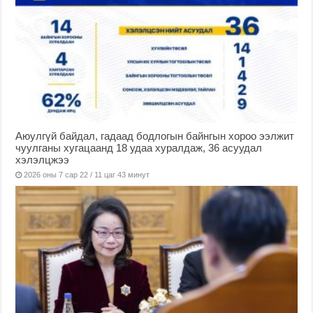
Аюулгүй байдал, гадаад бодлогын байнгын хороо ээлжит
чуулганы хугацаанд 18 удаа хуралдаж, 36 асуудал
хэлэлцжээ
2026 оны 7 сар 22 / 11 цаг 43 минут