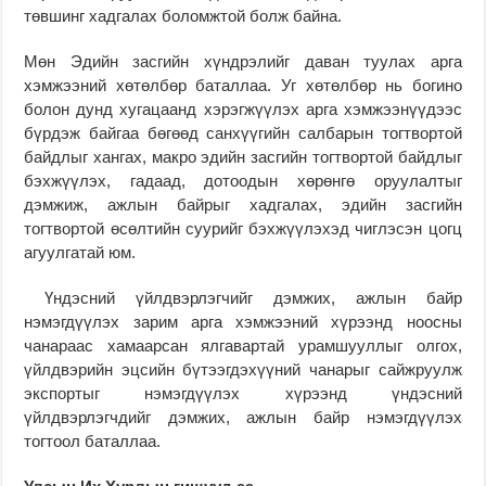
төвшинг хадгалах боломжтой болж байна.
Мөн Эдийн засгийн хүндрэлийг даван туулах арга
хэмжээний хөтөлбөр баталлаа. Уг хөтөлбөр нь богино
болон дунд хугацаанд хэрэгжүүлэх арга хэмжээнүүдээс
бүрдэж байгаа бөгөөд санхүүгийн салбарын тогтвортой
байдлыг хангах, макро эдийн засгийн тогтвортой байдлыг
бэхжүүлэх, гадаад, дотоодын хөрөнгө оруулалтыг
дэмжиж, ажлын байрыг хадгалах, эдийн засгийн
тогтвортой өсөлтийн суурийг бэхжүүлэхэд чиглэсэн цогц
агуулгатай юм.
Үндэсний үйлдвэрлэгчийг дэмжих, ажлын байр
нэмэгдүүлэх зарим арга хэмжээний хүрээнд ноосны
чанараас хамаарсан ялгавартай урамшууллыг олгох,
үйлдвэрийн эцсийн бүтээгдэхүүний чанарыг сайжруулж
экспортыг нэмэгдүүлэх хүрээнд үндэсний
үйлдвэрлэгчдийг дэмжих, ажлын байр нэмэгдүүлэх
тогтоол баталлаа.