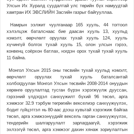
Улсын Их Хуралд суудалтай улс төрийн бүх намуудтай
хамтран ИХ ЭВСЛИЙН Засгийн газрыг байгууллаа.
Намрын ээлжит чуулганаар 165 хууль, 44 тогтоол
хэлэлцэж баталснаас бие даасан хууль 13, хуульд
нэмэлт, өөрчлөлт оруулах тухай хууль 124, хууль
хүчингүй болгох тухай хууль 15, олон улсын гэрээ,
конвенц соёрхон батлах, нэгдэн орох тухай тухай хууль
11 байна.
Монгол Улсын 2015 оны төсвийн тухай хуульд нэмэлт,
өөрчлөлт оруулах тухай хууль баталсантай
холбогдуулан Монгол Улсын төсвийн 2008-2014 онуудын
хөрөнгө оруулалтад тусган бүрэн хэрэгжүүлж дууссан,
гэрээний үлдэгдэл санхүүжилт бүхий 96 төсөл, арга
хэмжээг 32.9 тэрбум төгрөгийн векселиэр санхүүжүүлэх,
бодит гүйцэтгэл нь 80-аас дээш хувьтай хэрэгжиж байгаа
төсөл, арга хэмжээнүүдийг вексель гарган санхүүжүүлэх,
тендерийн шалгаруулалт зарлагдаагүй, хэрэгжиж
эхлээгүй төсөл, арга хэмжээг дахин хянаж зориулалтын