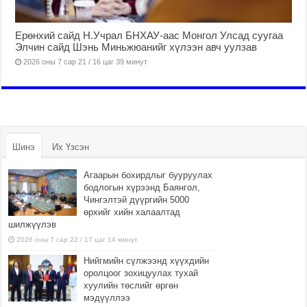
Ерөнхий сайд Н.Учрал БНХАУ-аас Монгол Улсад суугаа
Элчин сайд Шэнь Миньжюанийг хүлээн авч уулзав
2026 оны 7 сар 21 / 16 цаг 39 минут
Шинэ
Их Үзсэн
Агаарын бохирдлыг бууруулах
бодлогын хүрээнд Баянгол,
Чингэлтэй дүүргийн 5000
өрхийг хийн халаалтад
шилжүүлэв
2026 оны 7 сар 22 / 17 цаг 14 минут
Нийгмийн сүлжээнд хүүхдийн
оролцоог зохицуулах тухай
хуулийн төслийг өргөн
мэдүүллээ