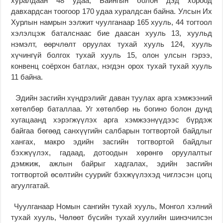
хуралдаан 48 удаа, Байнгын болон дэд хороод
давхардсан тоогоор 170 удаа хуралдсан байна. Улсын Их
Хурлын намрын ээлжит чуулганаар 165 хууль, 44 тогтоол
хэлэлцэж баталснаас бие даасан хууль 13, хуульд
нэмэлт, өөрчлөлт оруулах тухай хууль 124, хууль
хүчингүй болгох тухай хууль 15, олон улсын гэрээ,
конвенц соёрхон батлах, нэгдэн орох тухай тухай хууль
11 байна.
Эдийн засгийн хүндрэлийг даван туулах арга хэмжээний
хөтөлбөр баталлаа. Уг хөтөлбөр нь богино болон дунд
хугацаанд хэрэгжүүлэх арга хэмжээнүүдээс бүрдэж
байгаа бөгөөд санхүүгийн салбарын тогтвортой байдлыг
хангах, макро эдийн засгийн тогтвортой байдлыг
бэхжүүлэх, гадаад, дотоодын хөрөнгө оруулалтыг
дэмжиж, ажлын байрыг хадгалах, эдийн засгийн
тогтвортой өсөлтийн суурийг бэхжүүлэхэд чиглэсэн цогц
агуулгатай.
Чуулганаар Номын сангийн тухай хууль, Монгол хэлний
тухай хууль, Чөлөөт бүсийн тухай хуулийн шинэчилсэн