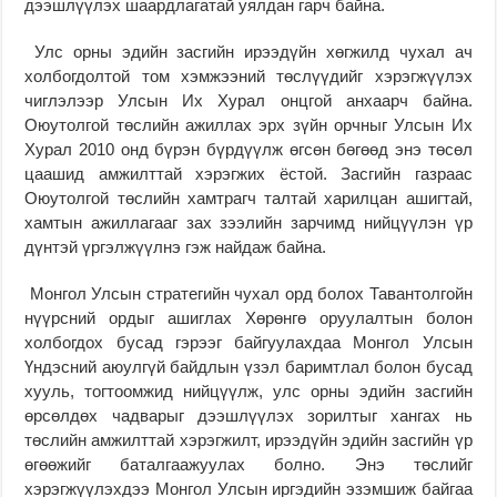
дээшлүүлэх шаардлагатай уялдан гарч байна.
Улс орны эдийн засгийн ирээдүйн хөгжилд чухал ач
холбогдолтой том хэмжээний төслүүдийг хэрэгжүүлэх
чиглэлээр Улсын Их Хурал онцгой анхаарч байна.
Оюутолгой төслийн ажиллах эрх зүйн орчныг Улсын Их
Хурал 2010 онд бүрэн бүрдүүлж өгсөн бөгөөд энэ төсөл
цаашид амжилттай хэрэгжих ёстой. Засгийн газраас
Оюутолгой төслийн хамтрагч талтай харилцан ашигтай,
хамтын ажиллагааг зах зээлийн зарчимд нийцүүлэн үр
дүнтэй үргэлжүүлнэ гэж найдаж байна.
Монгол Улсын стратегийн чухал орд болох Тавантолгойн
нүүрсний ордыг ашиглах Хөрөнгө оруулалтын болон
холбогдох бусад гэрээг байгуулахдаа Монгол Улсын
Үндэсний аюулгүй байдлын үзэл баримтлал болон бусад
хууль, тогтоомжид нийцүүлж, улс орны эдийн засгийн
өрсөлдөх чадварыг дээшлүүлэх зорилтыг хангах нь
төслийн амжилттай хэрэгжилт, ирээдүйн эдийн засгийн үр
өгөөжийг баталгаажуулах болно. Энэ төслийг
хэрэгжүүлэхдээ Монгол Улсын иргэдийн эзэмшиж байгаа