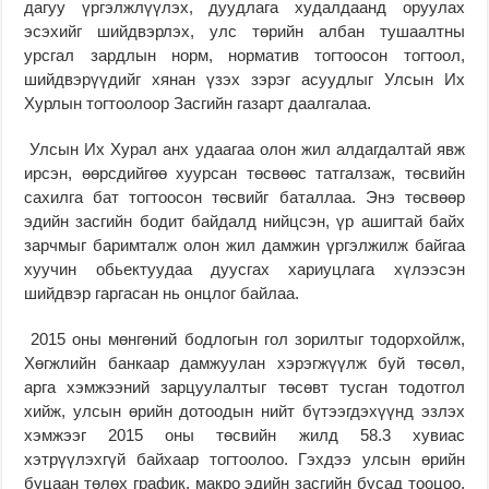
дагуу үргэлжлүүлэх, дуудлага худалдаанд оруулах
эсэхийг шийдвэрлэх, улс төрийн албан тушаалтны
урсгал зардлын норм, норматив тогтоосон тогтоол,
шийдвэрүүдийг хянан үзэх зэрэг асуудлыг Улсын Их
Хурлын тогтоолоор Засгийн газарт даалгалаа.
Улсын Их Хурал анх удаагаа олон жил алдагдалтай явж
ирсэн, өөрсдийгөө хуурсан төсвөөс татгалзаж, төсвийн
сахилга бат тогтоосон төсвийг баталлаа. Энэ төсвөөр
эдийн засгийн бодит байдалд нийцсэн, үр ашигтай байх
зарчмыг баримталж олон жил дамжин үргэлжилж байгаа
хуучин обьектуудаа дуусгах хариуцлага хүлээсэн
шийдвэр гаргасан нь онцлог байлаа.
2015 оны мөнгөний бодлогын гол зорилтыг тодорхойлж,
Хөгжлийн банкаар дамжуулан хэрэгжүүлж буй төсөл,
арга хэмжээний зарцуулалтыг төсөвт тусган тодотгол
хийж, улсын өрийн дотоодын нийт бүтээгдэхүүнд эзлэх
хэмжээг 2015 оны төсвийн жилд 58.3 хувиас
хэтрүүлэхгүй байхаар тогтоолоо. Гэхдээ улсын өрийн
буцаан төлөх график, макро эдийн засгийн бусад тооцоо,