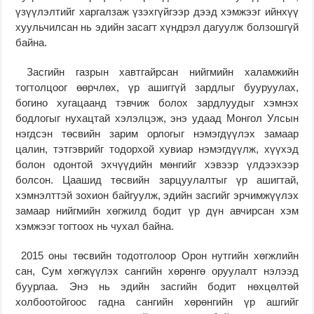
үзүүлэлтийг харгалзаж үзэхгүйгээр дээд хэмжээг ийнхүү
хуульчилсан нь эдийн засагт хүндрэл дагуулж болзошгүй
байна.
Засгийн газрын хавтгайрсан нийгмийн халамжийн
тогтолцоог өөрчлөх, үр ашиггүй зардлыг бууруулах,
богино хугацаанд тэвчиж болох зардлуудыг хэмнэх
бодлогыг нухацтай хэлэлцэж, энэ удаад Монгол Улсын
нэгдсэн төсвийн зарим орлогыг нэмэгдүүлэх замаар
цалин, тэтгэврийг тодорхой хувиар нэмэгдүүлж, хүүхэд
болон одонтой эхчүүдийн мөнгийг хэвээр үлдээхээр
болсон. Цаашид төсвийн зарцуулалтыг үр ашигтай,
хэмнэлттэй зохион байгуулж, эдийн засгийг эрчимжүүлэх
замаар нийгмийн хөгжилд бодит үр дүн авчирсан хэм
хэмжээг тогтоох нь чухал байна.
2015 оны төсвийн тодотголоор Орон нутгийн хөгжлийн
сан, Сум хөгжүүлэх сангийн хөрөнгө оруулалт нэлээд
буурлаа. Энэ нь эдийн засгийн бодит нөхцөлтөй
холбоотойгоос гадна сангийн хөрөнгийн үр ашгийг