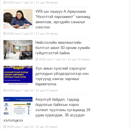
2026 оны 7 сар 22 / 17 цаг 09 минут
УИХ-ын гишүүн А.Ариунзаяа
“Нээлттэй парламент” танхимд
ажиллаж, иргэдийн саналыг
сонслоо
2026 оны 7 сар 22 / 17 цаг 04 минут
Нийслэлийн өвөлжилтийн
бэлтгэл ажил 50 орчим хувийн
гүйцэтгэлтэй байна
2026 оны 7 сар 22 / 14 цаг 15 минут
Хүн амын хүнсний хэрэгцээг
дотоодын үйлдвэрлэлээр нэн
тэргүүнд хангах зарчмыг
баримтална
2026 оны 7 сар 22 / 14 цаг 07 минут
Аюулгүй байдал, гадаад
бодлогын байнгын хороо
ээлжит чуулганы хугацаанд 18
удаа хуралдаж, 36 асуудал
хэлэлцжээ
2026 оны 7 сар 22 / 11 цаг 43 минут