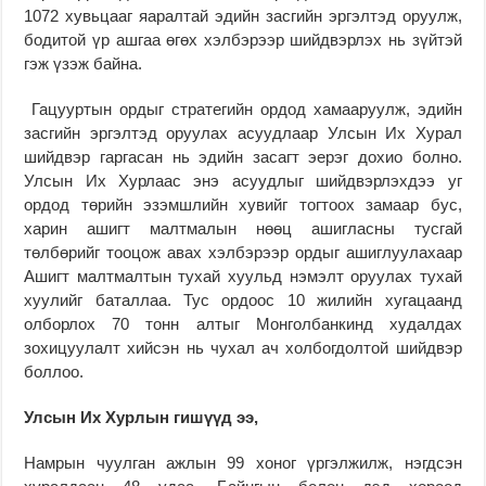
1072 хувьцааг яаралтай эдийн засгийн эргэлтэд оруулж,
бодитой үр ашгаа өгөх хэлбэрээр шийдвэрлэх нь зүйтэй
гэж үзэж байна.
Гацууртын ордыг стратегийн ордод хамааруулж, эдийн
засгийн эргэлтэд оруулах асуудлаар Улсын Их Хурал
шийдвэр гаргасан нь эдийн засагт эерэг дохио болно.
Улсын Их Хурлаас энэ асуудлыг шийдвэрлэхдээ уг
ордод төрийн эзэмшлийн хувийг тогтоох замаар бус,
харин ашигт малтмалын нөөц ашигласны тусгай
төлбөрийг тооцож авах хэлбэрээр ордыг ашиглуулахаар
Ашигт малтмалтын тухай хуульд нэмэлт оруулах тухай
хуулийг баталлаа. Тус ордоос 10 жилийн хугацаанд
олборлох 70 тонн алтыг Монголбанкинд худалдах
зохицуулалт хийсэн нь чухал ач холбогдолтой шийдвэр
боллоо.
Улсын Их Хурлын гишүүд ээ,
Намрын чуулган ажлын 99 хоног үргэлжилж, нэгдсэн