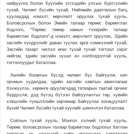
найруулга болон Хуулийн этгээдийн улсын бүртгэлийн
тухай, Чөлөөт бүсийн тухай, Нийгмийн даатгалын багц
хуулиудад нэмэлт, өөрчлөлт оруулах тухай хууль,
Боловсролын болон Эмийн талаар төрөөс баримтлах
бодлого, “Төрөөс төмөр замын тээврийн талаар
баримтлах бодлого”-д нэмэлт, өөрчлөлт оруулах, Эдийн
засгийн хүндрэлийг даван туулах арга хэмжээний тухай,
Засгийн газарт чиглэл өгөх тухай тухай тогтоол зэрэг
нийгэм, эдийн засгийн чухал ач холбогдолтой хууль,
тогтоолуудыг баталлаа.
Хилийн боомтын бүсэд чөлөөт бүс байгуулж, хил
орчмын худалдаа, эдийн засгийн хамтын ажиллагааг
бэхжүүлэх, хөрөнгө оруулагчдад татварын таатай орчинг
бүрдүүлж, дэд бүтэц бүтээн байгуулалтыг төр, хувийн
хэвшлийн түншлэлийн зарчмаар байгуулах зохицуулалт
бүхий Чөлөөт бүсийн тухай хуулийг шинэчлэн баталлаа.
Соёлын тухай хууль, Монгол хэлний тухай хууль,
Төрөөс боловсролын талаар баримтлах бодлогыг батлан
гаргасан нь үндэсний соёл иргэншлээ хамгаалан