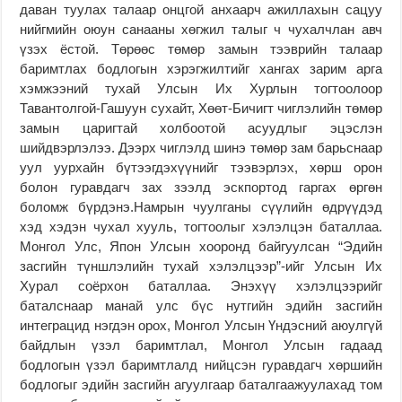
даван туулах талаар онцгой анхаарч ажиллахын сацуу
нийгмийн оюун санааны хөгжил талыг ч чухалчлан авч
үзэх ёстой. Төрөөс төмөр замын тээврийн талаар
баримтлах бодлогын хэрэгжилтийг хангах зарим арга
хэмжээний тухай Улсын Их Хурлын тогтоолоор
Тавантолгой-Гашуун сухайт, Хөөт-Бичигт чиглэлийн төмөр
замын царигтай холбоотой асуудлыг эцэслэн
шийдвэрлэлээ. Дээрх чиглэлд шинэ төмөр зам барьснаар
уул уурхайн бүтээгдэхүүнийг тээвэрлэх, хөрш орон
болон гуравдагч зах зээлд эскпортод гаргах өргөн
боломж бүрдэнэ.Намрын чуулганы сүүлийн өдрүүдэд
хэд хэдэн чухал хууль, тогтоолыг хэлэлцэн баталлаа.
Монгол Улс, Япон Улсын хооронд байгуулсан “Эдийн
засгийн түншлэлийн тухай хэлэлцээр”-ийг Улсын Их
Хурал соёрхон баталлаа. Энэхүү хэлэлцээрийг
баталснаар манай улс бүс нутгийн эдийн засгийн
интеграцид нэгдэн орох, Монгол Улсын Үндэсний аюулгүй
байдлын үзэл баримтлал, Монгол Улсын гадаад
бодлогын үзэл баримтлалд нийцсэн гуравдагч хөршийн
бодлогыг эдийн засгийн агуулгаар баталгаажуулахад том