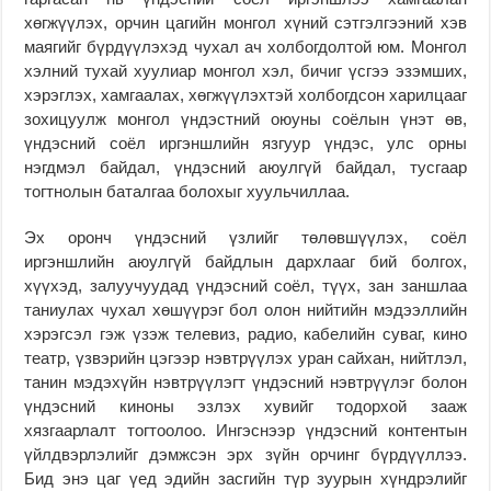
хөгжүүлэх, орчин цагийн монгол хүний сэтгэлгээний хэв
маягийг бүрдүүлэхэд чухал ач холбогдолтой юм. Монгол
хэлний тухай хуулиар монгол хэл, бичиг үсгээ эзэмших,
хэрэглэх, хамгаалах, хөгжүүлэхтэй холбогдсон харилцааг
зохицуулж монгол үндэстний оюуны соёлын үнэт өв,
үндэсний соёл иргэншлийн язгуур үндэс, улс орны
нэгдмэл байдал, үндэсний аюулгүй байдал, тусгаар
тогтнолын баталгаа болохыг хуульчиллаа.
Эх оронч үндэсний үзлийг төлөвшүүлэх, соёл
иргэншлийн аюулгүй байдлын дархлааг бий болгох,
хүүхэд, залуучуудад үндэсний соёл, түүх, зан заншлаа
таниулах чухал хөшүүрэг бол олон нийтийн мэдээллийн
хэрэгсэл гэж үзэж телевиз, радио, кабелийн суваг, кино
театр, үзвэрийн цэгээр нэвтрүүлэх уран сайхан, нийтлэл,
танин мэдэхүйн нэвтрүүлэгт үндэсний нэвтрүүлэг болон
үндэсний киноны эзлэх хувийг тодорхой зааж
хязгаарлалт тогтоолоо. Ингэснээр үндэсний контентын
үйлдвэрлэлийг дэмжсэн эрх зүйн орчинг бүрдүүллээ.
Бид энэ цаг үед эдийн засгийн түр зуурын хүндрэлийг