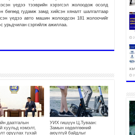
лэсэн үедээ тээврийн хэрэгсэл жолоодож осолд
эн бөгөөд гудамж замд хийсэн хяналт шалгалтаар
эсэн үедээ авто машин жолоодсон 181 жолоочийг
эс урьдчилан сэргийлж ажиллаа.
2
хэ
2
ху
аж
2
йн даатгалын
УИХ гишүүн Ц.Туваан:
й хуульд нэмэлт,
Замын хөдөлгөөний
лт оруулах тухай
аюулгүй байдлыг