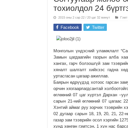
тохиолдол 24 бүртг
2015 оны 2 сар 22 / 20 цаг 32 минут
Гэмт
Facebook
Twitter
Монголын үндэсний уламжлалт “Са
Замын цагдаагийн газрын алба хаа
хангах, гарч болзошгүй зам тээврий
хяналт шалгалт хийхээс гадна хө
уртасгасан цагаар ажиллав.
Баярын өдрүүдэд хотоос гарсан зам
орчин хязгаарлагд
сантай холбоотойго
өглөөний 07 цаг хүртэл Дархан –уул
сарын 21-ний өглөөний 07 цагаас 22
Хэнтий аймаг руу зорчих тээврийн х
02 дугаар сарын 18, 19, 20, 21, 22
газар зам тээврийн осол хэргийн 12
хүнд хөнгөн гэмтсэн, 1 хүн нас бар