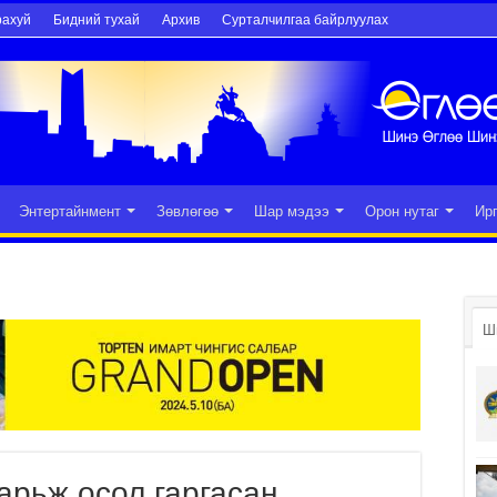
рахуй
Бидний тухай
Архив
Сурталчилгаа байрлуулах
Энтертайнмент
Зөвлөгөө
Шар мэдээ
Орон нутаг
Ир
Ш
арьж осол гаргасан