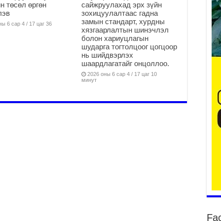
н төсөл өргөн
сайжруулахад эрх зүйн
лэв
зохицуулалтаас гадна
замын стандарт, хурдны
ы 6 сар 4 / 17 цаг 36
2
хязгаарлалтын шинэчлэл
болон хариуцлагын
Ту
шударга тогтолцоог цогцоор
хо
нь шийдвэрлэх
2
шаардлагатайг онцоллоо.
2026 оны 6 сар 4 / 17 цаг 10
Ер
минут
су
ав
2
БҮ
ЭД
ӨР
2
26
су
су
2
CO
Fa
тээ