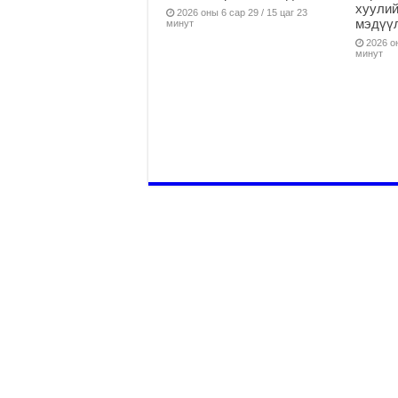
хуулий
2026 оны 6 сар 29 / 15 цаг 23
мэдүү
минут
2026 он
минут