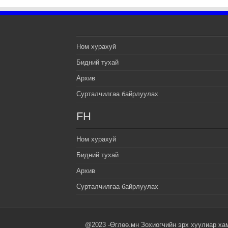
Ном хурахуй
Бидний тухай
Архив
Сурталчилгаа байрлуулах
FH
Ном хурахуй
Бидний тухай
Архив
Сурталчилгаа байрлуулах
@2023 -Өглөө.мн Зохиогчийн эрх хуулиар ха