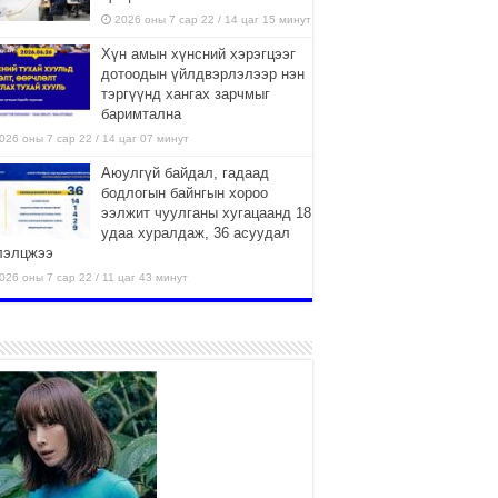
2026 оны 7 сар 22 / 14 цаг 15 минут
Хүн амын хүнсний хэрэгцээг
дотоодын үйлдвэрлэлээр нэн
тэргүүнд хангах зарчмыг
баримтална
026 оны 7 сар 22 / 14 цаг 07 минут
Аюулгүй байдал, гадаад
бодлогын байнгын хороо
ээлжит чуулганы хугацаанд 18
удаа хуралдаж, 36 асуудал
лэлцжээ
026 оны 7 сар 22 / 11 цаг 43 минут
“4 улирлын турш үйл
ажиллагаа явуулах
боломжтой-Хүүхэд хөгжүүлэх
төв” байгуулах төсөлд төр,
вийн хэвшлийн түншлэлийн хүрээнд хамтран
иллахыг урьж байна
026 оны 7 сар 22 / 9 цаг 28 минут
Б.Пүрэвдагва: “Урт цагаан”-ыг
залуучууд чөлөөт цагаа