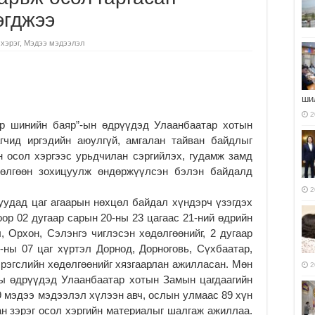
эгджээ
 хэрэг
,
Мэдээ мэдээлэл
ши
2
р шинийн баяр”-ын өдрүүдэд Улаанбаатар хотын
гчид иргэдийн аюулгүй, амгалан тайван байдлыг
н осол хэргээс урьдчилан сэргийлэх, гудамж замд
дөлгөөн зохицуулж өндөржүүлсэн бэлэн байдалд
2
уудад цаг агаарын нөхцөл байдал хүндэрч үзэгдэх
ор 02 дугаар сарын 20-ны 23 цагаас 21-ний өдрийн
, Орхон, Сэлэнгэ чиглэсэн хөдөлгөөнийг, 2 дугаар
-ны 07 цаг хүртэл Дорнод, Дорноговь, Сүхбаатар,
эрэгслийн хөдөлгөөнийг хязгаарлан ажилласан. Мөн
2
-ны өдрүүдэд Улаанбаатар хотын Замын цагдаагийн
79 мэдээ мэдээлэл хүлээн авч, ослын улмаас 89 хүн
сан зэрэг осол хэргийн материалыг шалгаж ажиллаа.