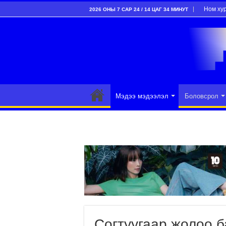
Ном ху
2026 ОНЫ 7 САР 24 / 14 ЦАГ 34 МИНУТ
Мэдээ мэдээлэл
Боловсрол
Согтуугаар жолоо б