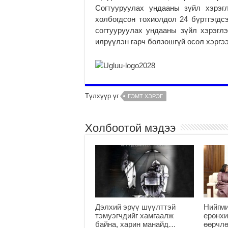
Согтууруулах ундааны зүйл хэрэг
холбогдсон тохиолдол 24 бүртгэгдс
согтууруулах ундааны зүйл хэрэгл
илрүүлэн гарч болзошгүй осол хэргэ
Түлхүүр үг
ГЭМТ ХЭРЭГ
Холбоотой мэдээ
Дэлхий эрүү шүүлттэй
Нийгми
тэмуэгчдийг хамгаалж
ерөнхи
байна, харин манайд…
өөрчлө