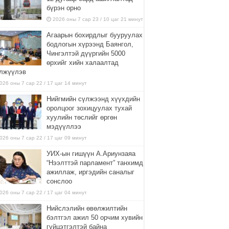
бүрэн орно
2026 оны 7 сар 23 / 10 цаг 21 минут
Агаарын бохирдлыг бууруулах
бодлогын хүрээнд Баянгол,
Чингэлтэй дүүргийн 5000
өрхийг хийн халаалтад
лжүүлэв
026 оны 7 сар 22 / 17 цаг 14 минут
Нийгмийн сүлжээнд хүүхдийн
оролцоог зохицуулах тухай
хуулийн төслийг өргөн
мэдүүллээ
026 оны 7 сар 22 / 17 цаг 09 минут
УИХ-ын гишүүн А.Ариунзаяа
“Нээлттэй парламент” танхимд
ажиллаж, иргэдийн саналыг
сонслоо
026 оны 7 сар 22 / 17 цаг 04 минут
Нийслэлийн өвөлжилтийн
бэлтгэл ажил 50 орчим хувийн
гүйцэтгэлтэй байна