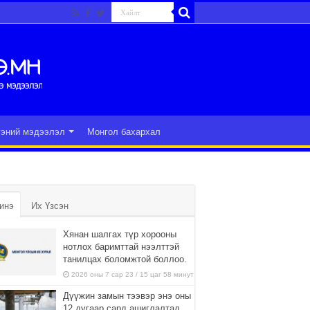
гэний мэдээлэл
Монгол бахархал
инэ
Их Үзсэн
Хянан шалгах түр хорооны
нотлох баримттай нээлттэй
танилцах боломжтой боллоо.
2026 оны 7 сар 23 / 15 цаг 58 минут
Дүүжин замын тээвэр энэ оны
12 дугаар сард ашиглалтад