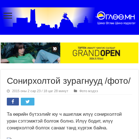
Сонирхолтой зурагнууд /фото/
2015 оны 2 сар 23 / 18 цаг 28 минут
Фото мэдээ
Та өөрийн бүтээлийг юу ч ашиглаж илүү сонирхолтой
уран сэтгэмжтэй болгож болно. Илүү бодит, илүү
сонирхолтой болгох санааг танд хүргэж байна.