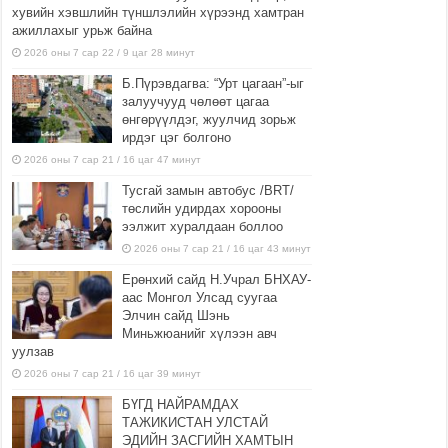
хувийн хэвшлийн түншлэлийн хүрээнд хамтран
ажиллахыг урьж байна
2026 оны 7 сар 22 / 9 цаг 28 минут
Б.Пүрэвдагва: “Урт цагаан”-ыг
залуучууд чөлөөт цагаа
өнгөрүүлдэг, жуулчид зорьж
ирдэг цэг болгоно
2026 оны 7 сар 21 / 16 цаг 47 минут
Тусгай замын автобус /BRT/
төслийн удирдах хорооны
ээлжит хуралдаан боллоо
2026 оны 7 сар 21 / 16 цаг 43 минут
Ерөнхий сайд Н.Учрал БНХАУ-
аас Монгол Улсад суугаа
Элчин сайд Шэнь
Миньжюанийг хүлээн авч
уулзав
2026 оны 7 сар 21 / 16 цаг 39 минут
БҮГД НАЙРАМДАХ
ТАЖИКИСТАН УЛСТАЙ
ЭДИЙН ЗАСГИЙН ХАМТЫН