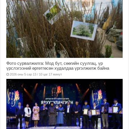
Фото сурвалжилга: Мод бут, сөөгийн суулгац, үр
үрслэгээний өргөтгөсөн худалдаа үргэлжилж байна
2026 оны 5 сар 13 / 10 цаг 17 минут