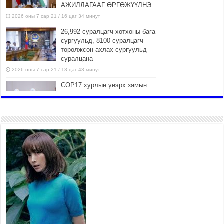
АЖИЛЛАГААГ ӨРГӨЖҮҮЛНЭ
2026 оны 7 сар 21 / 16 цаг 34 минут
26,992 суралцагч хотхоны бага
сургуульд, 8100 суралцагч
төрөлжсөн ахлах сургуульд
суралцана
2026 оны 7 сар 21 / 13 цаг 43 минут
COP17 хурлын үеэрх замын
хөдөлгөөн, нийтийн тээврийн
зохицуулалт, сургууль,
цэцэрлэг, зах, худалдааны
төвийн ажиллах хуваарийг гаргаж, иргэдэд
мэдээлэхийг үүрэг болголоо
2026 оны 7 сар 21 / 11 цаг 59 минут
Гэр бүлийн хэрэг шүүхэд
хянан шийдвэрлэх тухай
хуулиар хүүхдийн дээд ашиг
сонирхлыг нэн тэргүүнд
хангахыг баталгаажууллаа
2026 оны 7 сар 21 / 11 цаг 42 минут
Б.Пүрэвдагва: “Туул-1”