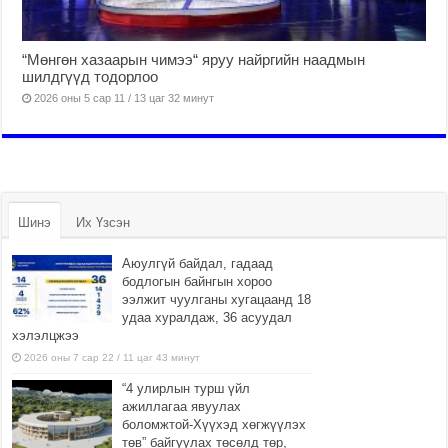
“Мөнгөн хазаарын чимээ“ яруу найргийн наадмын
шилдгүүд тодорлоо
2026 оны 5 сар 11 / 13 цаг 32 минут
Шинэ
Их Үзсэн
Аюулгүй байдал, гадаад
бодлогын байнгын хороо
ээлжит чуулганы хугацаанд 18
удаа хуралдаж, 36 асуудал
хэлэлцжээ
2026 оны 7 сар 22 / 11 цаг 43 минут
“4 улирлын турш үйл
ажиллагаа явуулах
боломжтой-Хүүхэд хөгжүүлэх
төв” байгуулах төсөлд төр,