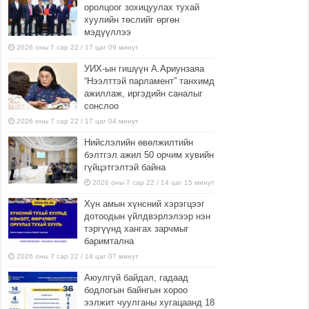
оролцоог зохицуулах тухай
хуулийн төслийг өргөн
мэдүүллээ
2026 оны 7 сар 22 / 17 цаг 09 минут
УИХ-ын гишүүн А.Ариунзаяа
“Нээлттэй парламент” танхимд
ажиллаж, иргэдийн саналыг
сонслоо
2026 оны 7 сар 22 / 17 цаг 04 минут
Нийслэлийн өвөлжилтийн
бэлтгэл ажил 50 орчим хувийн
гүйцэтгэлтэй байна
2026 оны 7 сар 22 / 14 цаг 15 минут
Хүн амын хүнсний хэрэгцээг
дотоодын үйлдвэрлэлээр нэн
тэргүүнд хангах зарчмыг
баримтална
2026 оны 7 сар 22 / 14 цаг 07 минут
Аюулгүй байдал, гадаад
бодлогын байнгын хороо
ээлжит чуулганы хугацаанд 18