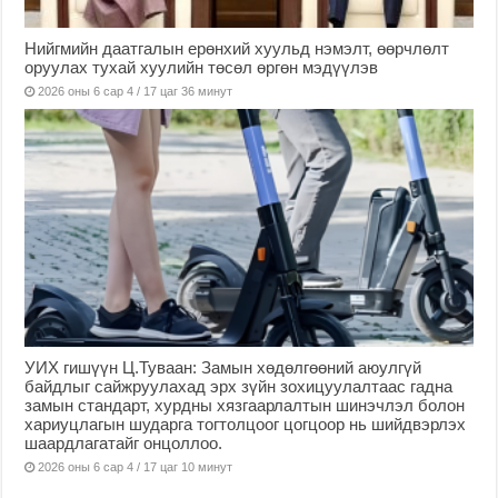
Нийгмийн даатгалын ерөнхий хуульд нэмэлт, өөрчлөлт
оруулах тухай хуулийн төсөл өргөн мэдүүлэв
2026 оны 6 сар 4 / 17 цаг 36 минут
УИХ гишүүн Ц.Туваан: Замын хөдөлгөөний аюулгүй
байдлыг сайжруулахад эрх зүйн зохицуулалтаас гадна
замын стандарт, хурдны хязгаарлалтын шинэчлэл болон
хариуцлагын шударга тогтолцоог цогцоор нь шийдвэрлэх
шаардлагатайг онцоллоо.
2026 оны 6 сар 4 / 17 цаг 10 минут