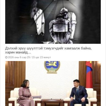
Дэлхий эрүү шүүлттэй тэмуэгчдийг хамгаалж байна,
харин манайд…
2026 оны 6 сар 29 / 15 цаг 23 минут