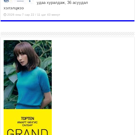
удаа хуралдаж, 36 асуудал
хэлэлцжээ
2026 оны 7 сар 22 / 11 цаг 43 минут
“4 улирлын турш үйл
ажиллагаа явуулах
боломжтой-Хүүхэд хөгжүүлэх
төв” байгуулах төсөлд төр,
хувийн хэвшлийн түншлэлийн хүрээнд хамтран
ажиллахыг урьж байна
2026 оны 7 сар 22 / 9 цаг 28 минут
Б.Пүрэвдагва: “Урт цагаан”-ыг
залуучууд чөлөөт цагаа
өнгөрүүлдэг, жуулчид зорьж
ирдэг цэг болгоно
2026 оны 7 сар 21 / 16 цаг 47 минут
Тусгай замын автобус /BRT/ төслийн удирдах
хорооны ээлжит хуралдаан боллоо
2026 оны 7 сар 21 / 16 цаг 43 минут
Ерөнхий сайд Н.Учрал БНХАУ-аас Монгол Улсад
суугаа Элчин сайд Шэнь Миньжюанийг хүлээн
авч уулзав