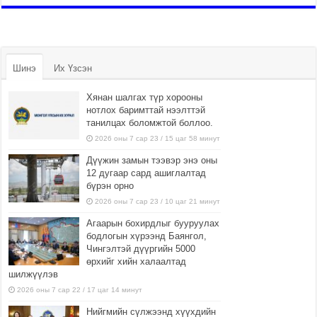
Шинэ
Их Үзсэн
Хянан шалгах түр хорооны
нотлох баримттай нээлттэй
танилцах боломжтой боллоо.
2026 оны 7 сар 23 / 15 цаг 58 минут
Дүүжин замын тээвэр энэ оны
12 дугаар сард ашиглалтад
бүрэн орно
2026 оны 7 сар 23 / 10 цаг 21 минут
Агаарын бохирдлыг бууруулах
бодлогын хүрээнд Баянгол,
Чингэлтэй дүүргийн 5000
өрхийг хийн халаалтад
шилжүүлэв
2026 оны 7 сар 22 / 17 цаг 14 минут
Нийгмийн сүлжээнд хүүхдийн