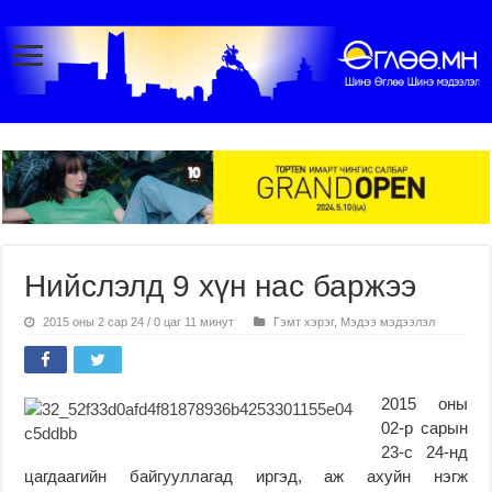
Нийслэлд 9 хүн нас баржээ
2015 оны 2 сар 24 / 0 цаг 11 минут
Гэмт хэрэг
,
Мэдээ мэдээлэл
2015 оны
02-р сарын
23-с 24-нд
цагдаагийн байгууллагад иргэд, аж ахуйн нэгж