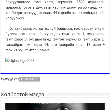
байгууллагаас гэмт хэрэг, зөрчлийн 1522 дуудлага,
мэдээлэл бүртгэгдэж, гэмт хэргийн шинжтэй 55 үйлдлийг
холбогдох нэгжүүд шалган, 44 хэргийн эзэн холбогдогчийг
илрүүлжээ
Улаанбаатар хотод золгүй байдлаар нас барсан 9 хүн,
булаах гэмт хэрэг 1, хүчиндэх гэмт хэрэг 1, хулгайлах
гэмт хэрэг 9, бусдын биед гэмтэл учруулах гэмт хэрэг 1,
танхайрах гэмт хэрэг 14, зам тээврийн хэрэг 17, осол 9
гарч 21 хүн гэмтсэн байна.
Түлхүүр үг
ГЭМТ ХЭРЭГ
Холбоотой мэдээ