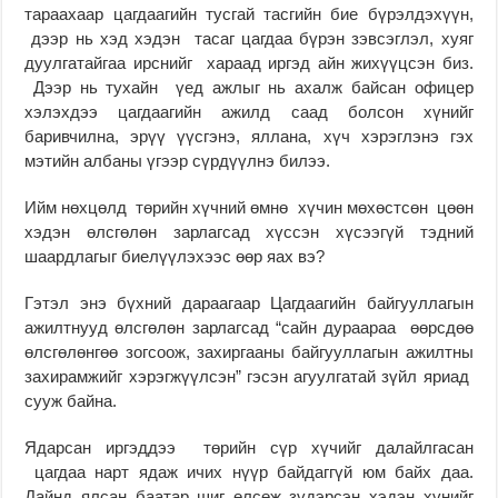
тараахаар цагдаагийн тусгай тасгийн бие бүрэлдэхүүн,
дээр нь хэд хэдэн тасаг цагдаа бүрэн зэвсэглэл, хуяг
дуулгатайгаа ирснийг хараад иргэд айн жихүүцсэн биз.
Дээр нь тухайн үед ажлыг нь ахалж байсан офицер
хэлэхдээ цагдаагийн ажилд саад болсон хүнийг
баривчилна, эрүү үүсгэнэ, яллана, хүч хэрэглэнэ гэх
мэтийн албаны үгээр сүрдүүлнэ билээ.
Ийм нөхцөлд төрийн хүчний өмнө хүчин мөхөстсөн цөөн
хэдэн өлсгөлөн зарлагсад хүссэн хүсээгүй тэдний
шаардлагыг биелүүлэхээс өөр яах вэ?
Гэтэл энэ бүхний дараагаар Цагдаагийн байгууллагын
ажилтнууд өлсгөлөн зарлагсад “сайн дураараа өөрсдөө
өлсгөлөнгөө зогсоож, захиргааны байгууллагын ажилтны
захирамжийг хэрэгжүүлсэн” гэсэн агуулгатай зүйл яриад
сууж байна.
Ядарсан иргэддээ төрийн сүр хүчийг далайлгасан
цагдаа нарт ядаж ичих нүүр байдаггүй юм байх даа.
Дайнд ялсан баатар шиг өлсөж зүдэрсэн хэдэн хүнийг