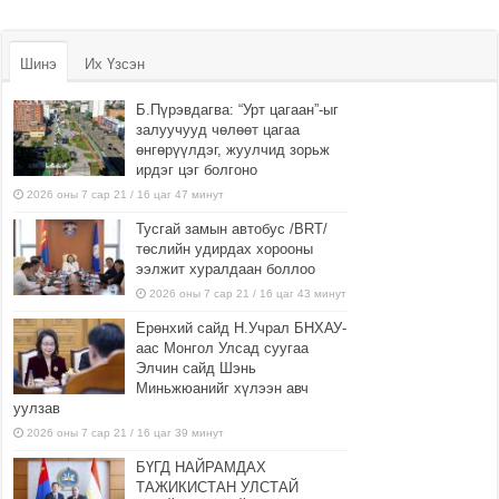
Шинэ
Их Үзсэн
Б.Пүрэвдагва: “Урт цагаан”-ыг
залуучууд чөлөөт цагаа
өнгөрүүлдэг, жуулчид зорьж
ирдэг цэг болгоно
2026 оны 7 сар 21 / 16 цаг 47 минут
Тусгай замын автобус /BRT/
төслийн удирдах хорооны
ээлжит хуралдаан боллоо
2026 оны 7 сар 21 / 16 цаг 43 минут
Ерөнхий сайд Н.Учрал БНХАУ-
аас Монгол Улсад суугаа
Элчин сайд Шэнь
Миньжюанийг хүлээн авч
уулзав
2026 оны 7 сар 21 / 16 цаг 39 минут
БҮГД НАЙРАМДАХ
ТАЖИКИСТАН УЛСТАЙ