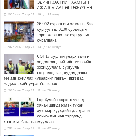
ЭДИЙН ЗАСГИЙН ХАМТЫН
АЖИЛЛАГААГ ӨРГӨЖҮҮЛНЭ
2026 оны 7 сар 21 / 16 цаг 34 минут
26,992 суралцагч хотхоны бага
сургуульд, 8100 суралцагч
төрөлжсөн ахлах сургуульд
суралцана
2026 оны 7 сар 21 / 13 цаг 43 минут
COP17 хурлын үеэрх замын
хөдөлгөөн, нийтийн тээврийн
зохицуулалт, сургууль,
цэцэрлэг, зах, худалдааны
төвийн ажиллах хуваарийг гаргаж, иргэдэд
мэдээлэхийг үүрэг болголоо
2026 оны 7 сар 21 / 11 цаг 59 минут
Гэр бүлийн хэрэг шүүхэд
хянан шийдвэрлэх тухай
хуулиар хүүхдийн дээд ашиг
сонирхлыг нэн тэргүүнд
хангахыг баталгаажууллаа
2026 оны 7 сар 21 / 11 цаг 42 минут