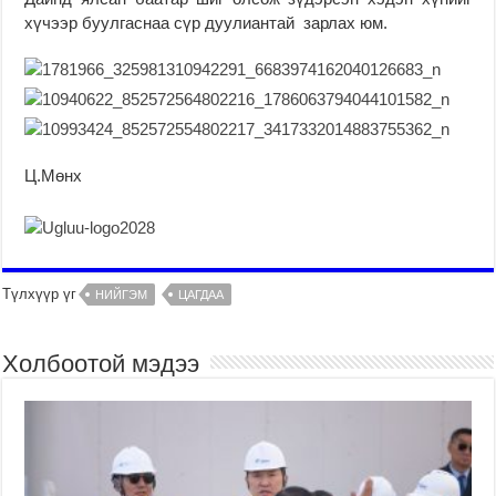
хүчээр буулгаснаа сүр дуулиантай зарлах юм.
Ц.Мөнх
Түлхүүр үг
НИЙГЭМ
ЦАГДАА
Холбоотой мэдээ