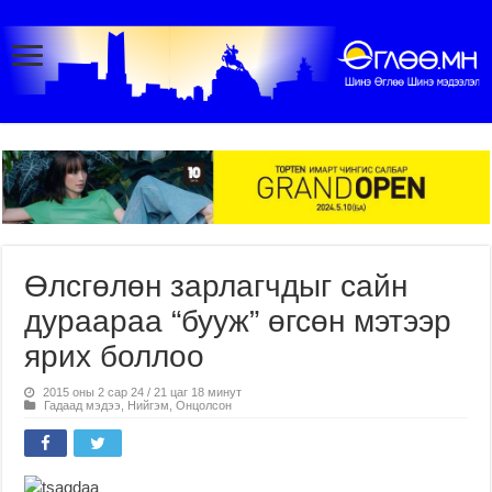
Өлсгөлөн зарлагчдыг сайн
дураараа “бууж” өгсөн мэтээр
ярих боллоо
2015 оны 2 сар 24 / 21 цаг 18 минут
Гадаад мэдээ
,
Нийгэм
,
Онцолсон