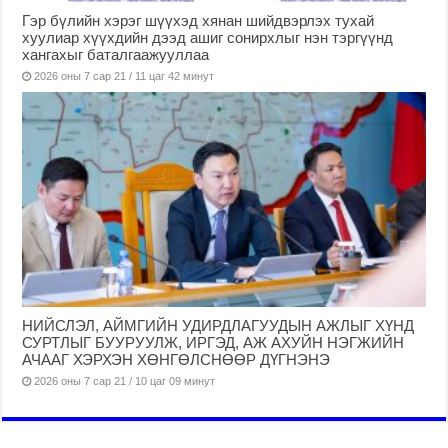
Гэр бүлийн хэрэг шүүхэд хянан шийдвэрлэх тухай
хуулиар хүүхдийн дээд ашиг сонирхлыг нэн тэргүүнд
хангахыг баталгаажууллаа
2026 оны 7 сар 21 / 11 цаг 42 минут
НИЙСЛЭЛ, АЙМГИЙН УДИРДЛАГУУДЫН АЖЛЫГ ХҮНД
СУРТЛЫГ БУУРУУЛЖ, ИРГЭД, АЖ АХУЙН НЭГЖИЙН
АЧААГ ХЭРХЭН ХӨНГӨЛСНӨӨР ДҮГНЭНЭ
2026 оны 7 сар 21 / 10 цаг 09 минут