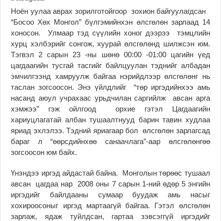
Ноён уулаа аврах зорилготойгоор зохион байгуулагдсан
“Босоо Хөх Монгол” бүлгэмийнхэн өлсгөлөн зарлаад 14
хоносон. Улмаар тэд сүүлийн хоног дээрээ тэмцлийн
хурц хэлбэрийг сонгож, хуурай өлсгөлөнд шилжсэн юм.
Тэгвэл 2 сарын 23 -ны шөнө 00:00 -01:00 цагийн үед
цагдаагийн тусгай тасгийг байлцуулан тэднийг албадан
эмчилгээнд хамруулж байгаа нэрийдлээр өлсгөлөнг нь
таслан зогсоосон. Энэ үйлдлийг “төр иргэдийнхээ амь
насанд аюул учрахаас урьдчилан саргийлж авсан арга
хэмжээ” гэж ойлгоод орхие гэтэл Цагдаагийн
хариуцлагатай албан тушаалтнууд барин тавин худлаа
яриад эхлэлээ. Тэдний яриагаар бол өлсгөлөн зарлагсад
бараг л “өөрсдийнхөө санаачлага”-аар өлсгөлөнгөө
зогсоосон юм байх.
Үнэндээ иргэд айдастай байна. Монголын төрөөс тушаал
авсан цагдаа нар 2008 оны 7 сарын 1-ний өдөр 5 энгийн
иргэдийг байлдааны сумаар буудаж амь насыг
хохироосоныг иргэд мартаагүй байгаа. Гэтэл өлсгөлөн
зарлаж, ядаж туйлдсан, гартаа зэвсэггүй иргэдийг