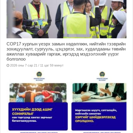
COP17 хурлын үеэрх замын хөдөлгөөн, нийтийн тээврийн
зохицуулалт, сургууль, цэцэрлэг, зах, худалдааны төвийн
ажиллах хуваарийг гаргаж, иргэдэд мэдээлэхийг үүрэг
болголоо
2026 оны 7 сар 21 / 11 цаг 59 минут