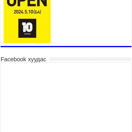
дууслаа
2026 оны 7 сар 20 / 17 цаг 17 минут
Мопед, скүүтер, тэдгээртэй адилтгах үзүүлэлт
бүхий тээврийн хэрэгсэлтэй холбоотой
нийслэлийн засаг дарга захирамж гаргалаа
2026 оны 7 сар 20 / 17 цаг 11 минут
Төв цэвэрлэх байгууламжид хоногт дунджаар 3
тонн хатуу хог хаягдал ирж байна
2026 оны 7 сар 20 / 12 цаг 06 минут
Facebook хуудас
“Эхийн алдар” одонгийн шаардлагыг
хөнгөрүүллээ
2026 оны 7 сар 20 / 11 цаг 51 минут
“Жил бүрийн өвөл, жил бүрийн ижил асуудал”
2026 оны 7 сар 20 / 11 цаг 16 минут
Б.Пүрэвдагва: Нийслэлд хийх бүх замыг ус
зайлуулах хоолойтой, явган хүний болон дугуйн
замтай байлгах стандарт мөрдөнө
2026 оны 7 сар 20 / 9 цаг 24 минут
Б.Пүрэвдагва: Хотын төвөөс Бэлх, Сэлх
чиглэлд явахад дугуйн замаар зорчих бүрэн