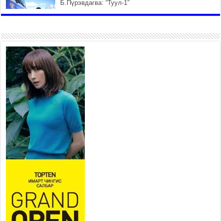
Б.Пүрэвдагва: “Туул-1”
коллекторыг ашиглалтад
оруулж байж бид гэр
хорооллыг барилгажуулна
2026 оны 7 сар 21 / 10 цаг 15 минут
НИЙСЛЭЛ, АЙМГИЙН УДИРДЛАГУУДЫН
АЖЛЫГ ХҮНД СУРТЛЫГ БУУРУУЛЖ, ИРГЭД,
АЖ АХУЙН НЭГЖИЙН АЧААГ ХЭРХЭН
ХӨНГӨЛСНӨӨР ДҮГНЭНЭ
2026 оны 7 сар 21 / 10 цаг 09 минут
Байнгын хорооны дарга М.Мандхай Цөлжилттэй
тэмцэх тухай НҮБ-ын конвенцын талуудын 17
дугаар бага хурал (СОР17)-ын бэлтгэл ажлын
явцтай танилцлаа
2026 оны 7 сар 21 / 10 цаг 03 минут
Б.Пүрэвдагва: Бүтээн байгуулалтын аливаа
ажил инженерийн хангамжийн байгууллагуудын
уялдаа холбоогүйгээс саатах ёсгүй
2026 оны 7 сар 20 / 17 цаг 21 минут
“Сэлбэ 20 минутын хот” төслийн анхны 12
давхар барилгын үндсэн карказ, цутгалтын ажил