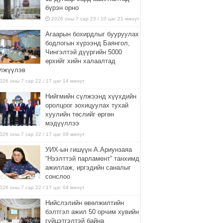
бүрэн орно
2026 оны 7 сар 23 / 10 цаг 21 минут
Агаарын бохирдлыг бууруулах
бодлогын хүрээнд Баянгол,
Чингэлтэй дүүргийн 5000
өрхийг хийн халаалтад
лжүүлэв
026 оны 7 сар 22 / 17 цаг 14 минут
Нийгмийн сүлжээнд хүүхдийн
оролцоог зохицуулах тухай
хуулийн төслийг өргөн
мэдүүллээ
026 оны 7 сар 22 / 17 цаг 09 минут
УИХ-ын гишүүн А.Ариунзаяа
“Нээлттэй парламент” танхимд
ажиллаж, иргэдийн саналыг
сонслоо
026 оны 7 сар 22 / 17 цаг 04 минут
Нийслэлийн өвөлжилтийн
бэлтгэл ажил 50 орчим хувийн
гүйцэтгэлтэй байна