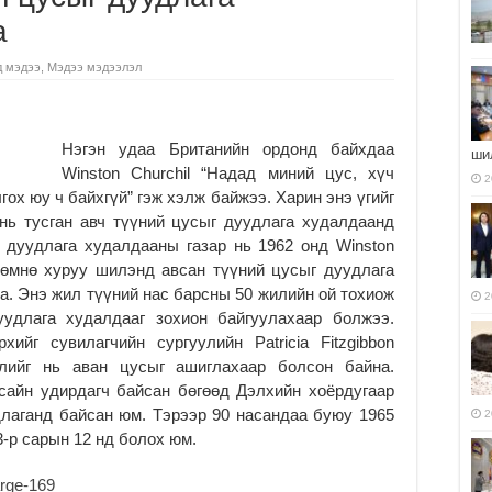
а
д мэдээ
,
Мэдээ мэдээлэл
Нэгэн удаа Британийн ордонд байхдаа
ши
Winston Churchil “Надад миний цус, хүч
2
ох юу ч байхгүй” гэж хэлж байжээ. Харин энэ үгийг
нь тусган авч түүний цусыг дуудлага худалдаанд
 дуудлага худалдааны газар нь 1962 онд Winston
н өмнө хуруу шилэнд авсан түүний цусыг дуудлага
. Энэ жил түүний нас барсны 50 жилийн ой тохиож
2
уудлага худалдааг зохион байгуулахаар болжээ.
ийг сувилагчийн сургуулийн Patricia Fitzgibbon
лийг нь аван цусыг ашиглахаар болсон байна.
 сайн удирдагч байсан бөгөөд Дэлхийн хоёрдугаар
лаганд байсан юм. Тэрээр 90 насандаа буюу 1965
2
3-р сарын 12 нд болох юм.