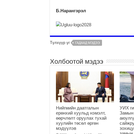
Б.Нарангэрэл
Түлхүүр үг
ГАДААД МЭДЭЭ
Холбоотой мэдээ
Нийгмийн даатгалын
УИХ ги
ерөнхий хуульд нэмэлт,
Замын
өөрчлөлт оруулах тухай
аюулгү
хуулийн төсөл өргөн
сайжру
мэдүүлэв
зохицу
замын 