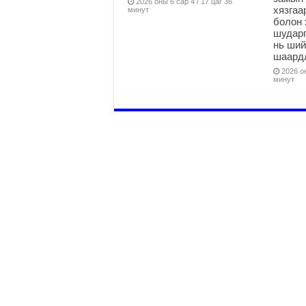
2026 оны 6 сар 4 / 17 цаг 36
хязга
минут
болон 
шударг
нь ши
шаардл
2026 он
минут