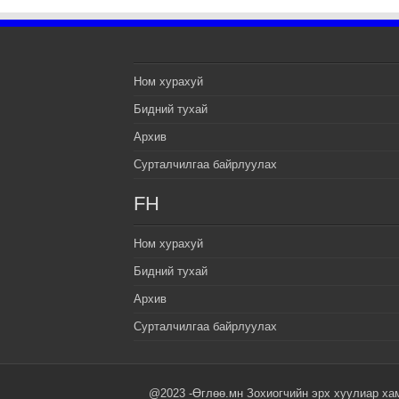
Ном хурахуй
Бидний тухай
Архив
Сурталчилгаа байрлуулах
FH
Ном хурахуй
Бидний тухай
Архив
Сурталчилгаа байрлуулах
@2023 -Өглөө.мн Зохиогчийн эрх хуулиар ха