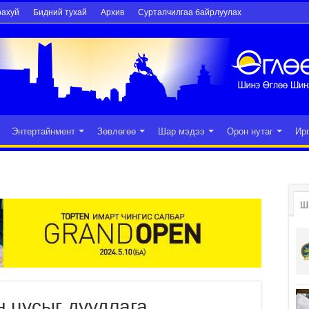
рахуй
Бидний тухай
Архив
Сурталчилгаа байрлуулах
Энтертайнмент
Зөвлөгөө
Шар мэдээ
Орон нутаг
Ир
Ш
н цусыг дуудлага