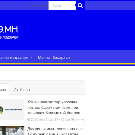
гэний мэдээлэл
Монгол бахархал
инэ
Их Үзсэн
Хянан шалгах түр хорооны
нотлох баримттай нээлттэй
танилцах боломжтой боллоо.
2026 оны 7 сар 23 / 15 цаг 58 минут
Дүүжин замын тээвэр энэ оны
12 дугаар сард ашиглалтад