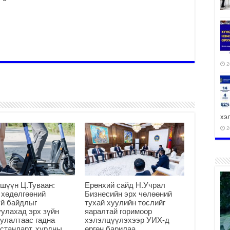
2
хэ
2
ху
шүүн Ц.Туваан:
Ерөнхий сайд Н.Учрал
аж
 хөдөлгөөний
Бизнесийн эрх чөлөөний
й байдлыг
тухай хуулийн төслийг
2
улахад эрх зүйн
яаралтай горимоор
улалтаас гадна
хэлэлцүүлэхээр УИХ-д
стандарт, хурдны
өргөн барилаа