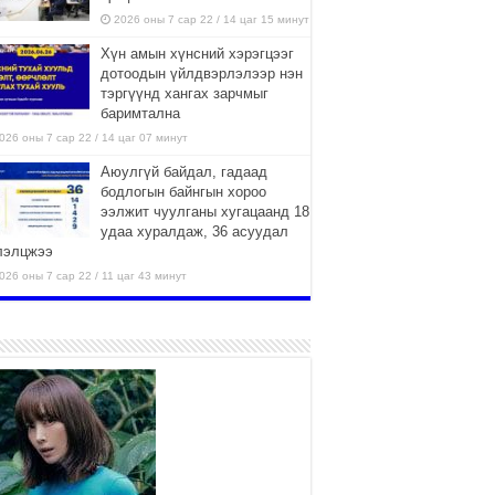
2026 оны 7 сар 22 / 14 цаг 15 минут
Хүн амын хүнсний хэрэгцээг
дотоодын үйлдвэрлэлээр нэн
тэргүүнд хангах зарчмыг
баримтална
026 оны 7 сар 22 / 14 цаг 07 минут
Аюулгүй байдал, гадаад
бодлогын байнгын хороо
ээлжит чуулганы хугацаанд 18
удаа хуралдаж, 36 асуудал
лэлцжээ
026 оны 7 сар 22 / 11 цаг 43 минут
“4 улирлын турш үйл
ажиллагаа явуулах
боломжтой-Хүүхэд хөгжүүлэх
төв” байгуулах төсөлд төр,
вийн хэвшлийн түншлэлийн хүрээнд хамтран
иллахыг урьж байна
026 оны 7 сар 22 / 9 цаг 28 минут
Б.Пүрэвдагва: “Урт цагаан”-ыг
залуучууд чөлөөт цагаа