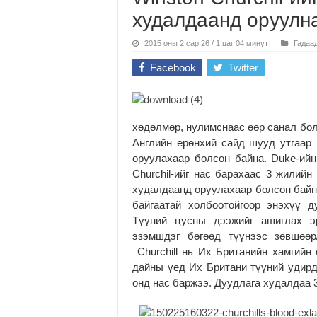
худалдаанд оруулн
2015 оны 2 сар 26 / 1 цаг 04 минут
Гадаа
Facebook
Twitter
хөдөлмөр, нулимснаас өөр санал болг
Английн ерөнхий сайд шууд утгаар 
оруулахаар болсон байна. Duke-ийн
Churchil-ийг нас барахаас 3 жилий
худалдаанд оруулахаар болсон байна
байгаатай холбоотойгоор энэхүү д
Түүний цусны дээжийг ашиглах эрх
эзэмшдэг бөгөөд түүнээс зөвшөөр
Churchill нь Их Британийн хамгийн
дайны үед Их Британи түүний удирд
онд нас баржээ. Дуудлага худалдаа 