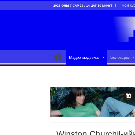
Ном ху
2026 ОНЫ 7 САР 25 / 14 ЦАГ 30 МИНУТ
Мэдээ мэдээлэл
Боловсрол
Winston Churchil-ий