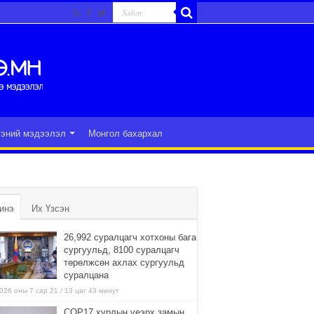
гэний мэдээлэл
Монгол бахархал
инэ
Их Үзсэн
26,992 суралцагч хотхоны бага
сургуульд, 8100 суралцагч
төрөлжсөн ахлах сургуульд
суралцана
026 оны 7 сар 21 / 13 цаг 43 минут
COP17 хурлын үеэрх замын