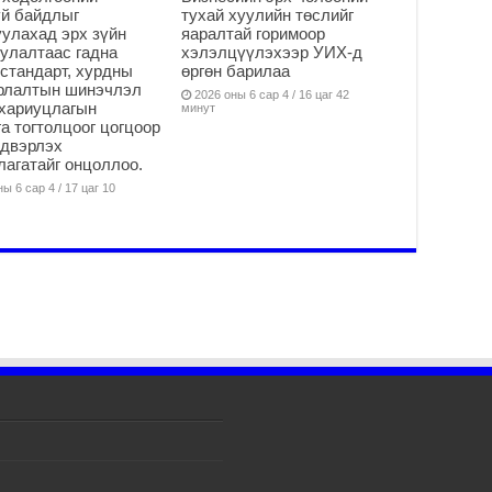
16
й байдлыг
тухай хуулийн төслийг
2
улахад эрх зүйн
яаралтай горимоор
улалтаас гадна
хэлэлцүүлэхээр УИХ-д
На
стандарт, хурдны
өргөн барилаа
мэ
арлалтын шинэчлэл
2026 оны 6 сар 4 / 16 цаг 42
аж
хариуцлагын
минут
а тогтолцоог цогцоор
2
йдвэрлэх
Үн
агатайг онцоллоо.
2
ы 6 сар 4 / 17 цаг 10
Үе
ба
ба
2
Үн
мэ
2
Тө
2