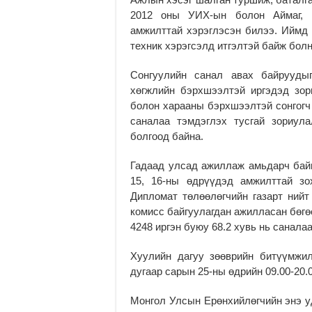
2012 оны УИХ-ын болон Аймаг, н
амжилттай хэрэглэсэн билээ. Иймд 
техник хэрэгсэлд итгэлтэй байж болн
Сонгуулийн санал авах байруудыг
хөгжлийн бэрхшээлтэй иргэдэд зор
болон харааны бэрхшээлтэй сонгогч
саналаа тэмдэглэх тусгай зориул
болгоод байна.
Гадаад улсад ажиллаж амьдарч байг
15, 16-ны өдрүүдэд амжилттай зо
Дипломат төлөөлөгчийн газарт нийт
комисс байгуулагдан ажилласан бөгө
4248 иргэн буюу 68.2 хувь нь саналаа
Хуулийн дагуу зөөврийн битүүмжи
дугаар сарын 25-ны өдрийн 09.00-20.
Монгол Улсын Ерөнхийлөгчийн энэ у