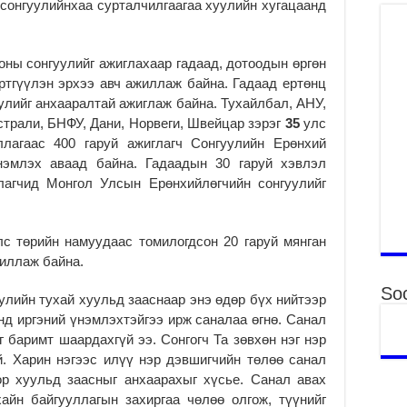
сонгуулийнхаа сурталчилгаагаа хуулийн хугацаанд
Ха
за
үр
ны сонгуулийг ажиглахаар гадаад, дотоодын өргөн
2
ртгүүлэн эрхээ авч ажиллаж байна. Гадаад ертөнц
лийг анхааралтай ажиглаж байна. Тухайлбал, АНУ,
Ус
ба
трали, БНФУ, Дани, Норвеги, Швейцар зэрэг
35
улс
сэ
лагаас 400 гаруй ажиглагч Сонгуулийн Ерөнхий
га
үнэмлэх аваад байна. Гадаадын 30 гаруй хэвлэл
2
лагчид Монгол Улсын Ерөнхийлөгчийн сонгуулийг
31
үе
ба
с төрийн намуудаас томилогдсон 20 гаруй мянган
2
иллаж байна.
Ая
Soc
лийн тухай хуульд зааснаар энэ өдөр бүх нийтээр
2
анд иргэний үнэмлэхтэйгээ ирж саналаа өгнө. Санал
Үе
г баримт шаардахгүй ээ. Сонгогч Та зөвхөн нэг нэр
хо
й. Харин нэгээс илүү нэр дэвшигчийн төлөө санал
ба
ор хуульд заасныг анхаарахыг хүсье. Санал авах
2
айн байгууллагын захиргаа чөлөө олгож, түүнийг