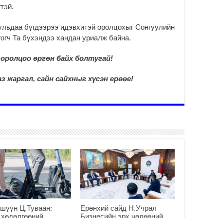
Мо
тэй.
“Д
ба
ульдаа бүгдээрээ идэвхитэй оролцохыг Сонгуулийн
2
огч Та бүхэндээ хандан уриалж байна.
Ша
тө
оролцоо өргөн байх болтугай!
ши
2
з жаргал, сайн сайхныг хүсэн ерөөе!
Үн
ша
Ул
га
2
Ни
ир
2
Хү
үр
2
шүүн Ц.Туваан:
Ерөнхий сайд Н.Учрал
Тө
 хөдөлгөөний
Бизнесийн эрх чөлөөний