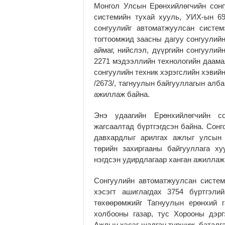
Монгол Улсын Ерөнхийлөгчийн сонг
системийн тухай хууль, УИХ-ын 6
сонгуулийг автоматжуулсан систе
тогтоомжид заасны дагуу сонгуулий
аймаг, нийслэл, дүүргийн сонгуулий
2271 мэдээллийн технологийн даамал
сонгуулийн техник хэрэгслийн хэвий
/2673/, тагнуулын байгууллагын алб
ажиллаж байна.
Энэ удаагийн Ерөнхийлөгчийн со
жагсаалтад бүртгэгдсэн байна. Сонг
давхардлыг арилгах ажлыг улсын
төрийн захиргааны байгууллага ху
нэгдсэн удирдлагаар ханган ажиллаж
Сонгуулийн автоматжуулсан систем
хэсэгт ашиглагдах 3754 бүртгэли
төхөөрөмжийг Тагнуулын ерөнхий 
холбооны газар, тус Хорооны дэр
Ажлын хэсэг шалган туршиж, баталга