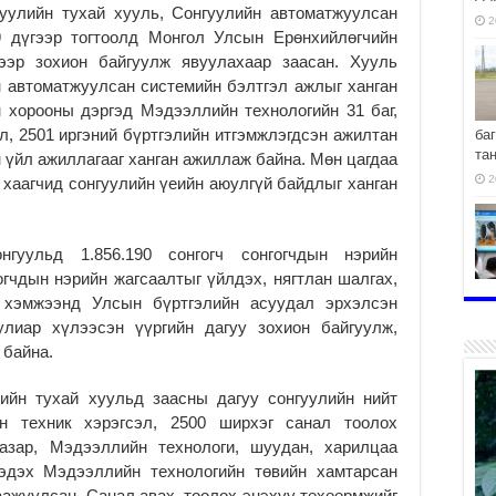
уулийн тухай хууль, Сонгуулийн автоматжуулсан
2
9 дүгээр тогтоолд Монгол Улсын Ерөнхийлөгчийн
мээр зохион байгуулж явуулахаар заасан. Хууль
н автоматжуулсан системийн бэлтгэл ажлыг ханган
н хорооны дэргэд Мэдээллийн технологийн 31 баг,
, 2501 иргэний бүртгэлийн итгэмжлэгдсэн ажилтан
ба
та
н үйл ажиллагааг ханган ажиллаж байна. Мөн цагдаа
2
а хаагчид сонгуулийн үеийн аюулгүй байдлыг ханган
нгуульд 1.856.190 сонгогч сонгогчдын нэрийн
огчдын нэрийн жагсаалтыг үйлдэх, нягтлан шалгах,
хо
 хэмжээнд Улсын бүртгэлийн асуудал эрхэлсэн
2
улиар хүлээсэн үүргийн дагуу зохион байгуулж,
 байна.
ийн тухай хуульд заасны дагуу сонгуулийн нийт
йн техник хэрэгсэл, 2500 ширхэг санал тоолох
2
газар, Мэдээллийн технологи, шуудан, харилцаа
гэдэх Мэдээллийн технологийн төвийн хамтарсан
ажуулсан. Санал авах, тоолох энэхүү төхөөрмжийг