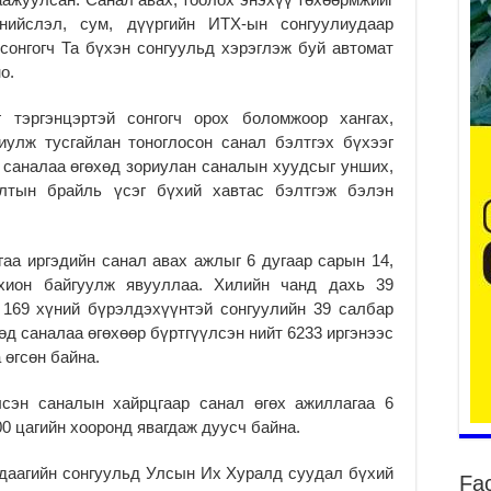
ийслэл, сум, дүүргийн ИТХ-ын сонгуулиудаар
сонгогч Та бүхэн сонгуульд хэрэглэж буй автомат
да
о.
2
Тө
 тэргэнцэртэй сонгогч орох боломжоор хангах,
то
иулж тусгайлан тоноглосон санал бэлтгэх бүхээг
2
 саналаа өгөхөд зориулан саналын хуудсыг унших,
алтын брайль үсэг бүхий хавтас бэлтгэж бэлэн
“Э
хө
2
аа иргэдийн санал авах ажлыг 6 дугаар сарын 14,
“Ж
хион байгуулж явууллаа. Хилийн чанд дахь 39
2
 169 хүний бүрэлдэхүүнтэй сонгуулийн 39 салбар
Б.
өд саналаа өгөхөөр бүртгүүлсэн нийт 6233 иргэнээс
за
 өгсөн байна.
за
2
лсэн саналын хайрцгаар санал өгөх ажиллагаа 6
Б.
00 цагийн хооронд явагдаж дуусч байна.
чи
бо
даагийн сонгуульд Улсын Их Хуралд суудал бүхий
Fa
2