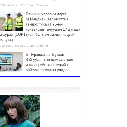
026 оны 7 сар 21 / 10 цаг 09 минут
Байнгын хорооны дарга
М.Мандхай Цөлжилттэй
тэмцэх тухай НҮБ-ын
конвенцын талуудын 17 дугаар
га хурал (СОР17)-ын бэлтгэл ажлын явцтай
нилцлаа
026 оны 7 сар 21 / 10 цаг 03 минут
Б.Пүрэвдагва: Бүтээн
байгуулалтын аливаа ажил
инженерийн хангамжийн
байгууллагуудын уялдаа
лбоогүйгээс саатах ёсгүй
026 оны 7 сар 20 / 17 цаг 21 минут
“Сэлбэ 20 минутын хот”
төслийн анхны 12 давхар
барилгын үндсэн карказ,
цутгалтын ажил дууслаа
026 оны 7 сар 20 / 17 цаг 17 минут
Мопед, скүүтер, тэдгээртэй
адилтгах үзүүлэлт бүхий