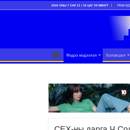
Ном ху
2026 ОНЫ 7 САР 21 / 16 ЦАГ 09 МИНУТ
Мэдээ мэдээлэл
Боловсрол
СЕХ-ны дарга Ч.Со