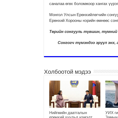
саналаа өгөх боломжоор хангах үүрэг
Монгол Улсын Ерөнхийлөгчийн сонгу
Ерөнхий Хорооны нэрийн өмнөөс сонг
Төрийн сонгууль түвшин, түмний 
Сонгогч түмэндээ эрүүл энх, а
Холбоотой мэдээ
Нийгмийн даатгалын
УИХ ги
ерөнхий хуульд нэмэлт,
Замын