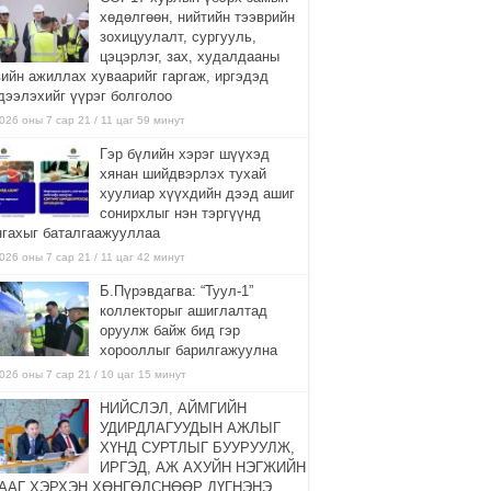
хөдөлгөөн, нийтийн тээврийн
зохицуулалт, сургууль,
цэцэрлэг, зах, худалдааны
вийн ажиллах хуваарийг гаргаж, иргэдэд
дээлэхийг үүрэг болголоо
026 оны 7 сар 21 / 11 цаг 59 минут
Гэр бүлийн хэрэг шүүхэд
хянан шийдвэрлэх тухай
хуулиар хүүхдийн дээд ашиг
сонирхлыг нэн тэргүүнд
нгахыг баталгаажууллаа
026 оны 7 сар 21 / 11 цаг 42 минут
Б.Пүрэвдагва: “Туул-1”
коллекторыг ашиглалтад
оруулж байж бид гэр
хорооллыг барилгажуулна
026 оны 7 сар 21 / 10 цаг 15 минут
НИЙСЛЭЛ, АЙМГИЙН
УДИРДЛАГУУДЫН АЖЛЫГ
ХҮНД СУРТЛЫГ БУУРУУЛЖ,
ИРГЭД, АЖ АХУЙН НЭГЖИЙН
ААГ ХЭРХЭН ХӨНГӨЛСНӨӨР ДҮГНЭНЭ