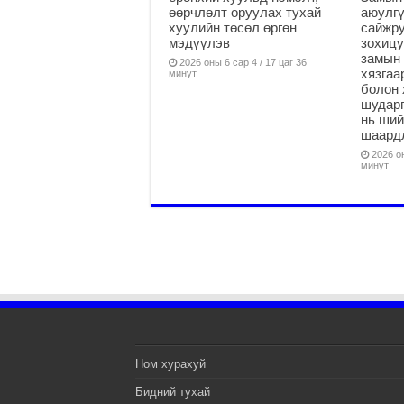
өөрчлөлт оруулах тухай
аюулгү
хуулийн төсөл өргөн
сайжру
мэдүүлэв
зохицу
замын 
2026 оны 6 сар 4 / 17 цаг 36
хязга
минут
болон 
шударг
нь ши
шаардл
2026 он
минут
Ном хурахуй
Бидний тухай