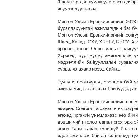
3 нам нэр дэвшүүлж улс орон даяар 
явуулж дуусгалаа.
Монгол Улсын Ерөнхийлөгчийн 2013 о
бүрэлдэхүүнтэй ажиглагчдын баг бү
Монгол Улсын Ерөнхийлөгчийн сонгуу
Швед, Канад, ОХУ, ХБНГУ, БНСУ, Авс
орноос болон Олон улсын байгуул
Хороонд бүртгүүлж, ажиглагчийн 
мэдээллийн байгууллагын сурвалж
сурвалжлахаар ирээд байна.
Түүнчлэн сонгуульд оролцож буй ул
ажиглагчид санал авах байруудад аж
Монгол Улсын Ерөнхийлөгчийн сонгуу
амарна. Сонгогч Та санал өгөх байр
өгөхөд иргэний үнэмлэхээс өөр бичи
дэвшигчийн төлөө санал өгөх эрхтэ
өгвөл Таны санал хүчингүй болохо
өдөр ажиллаж байгаа сонгогчид тух