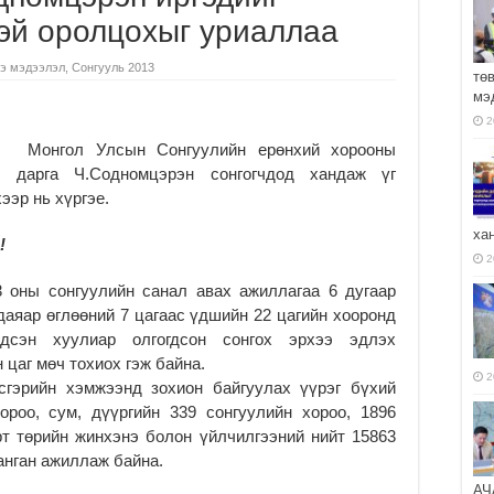
тэй оролцохыг уриаллаа
э мэдээлэл
,
Сонгууль 2013
тө
мэ
2
Монгол Улсын Сонгуулийн ерөнхий хорооны
дарга Ч.Содномцэрэн сонгогчдод хандаж үг
ээр нь хүргэе.
ха
!
2
 оны сонгуулийн санал авах ажиллагаа 6 дугаар
 даяар өглөөний 7 цагаас үдшийн 22 цагийн хооронд
ндсэн хуулиар олгогдсон сонгох эрхээ эдлэх
 цаг мөч тохиох гэж байна.
2
всгэрийн хэмжээнд зохион байгуулах үүрэг бүхий
ороо, сум, дүүргийн 339 сонгуулийн хороо, 1896
рт төрийн жинхэнэ болон үйлчилгээний нийт 15863
анган ажиллаж байна.
АЧ