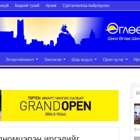
рахуй
Бидний тухай
Архив
Сурталчилгаа байрлуулах
Энтертайнмент
Зөвлөгөө
Шар мэдээ
Орон нутаг
Ир
Ш
2
дномцэрэн иргэдийг