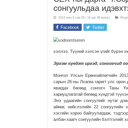
сонгуульдаа идэвх
2013 оны 6 сар 25 / 16 цаг 46 минут
Мэдэ
Facebook
Twitter
хэллээ. Түүний хэлсэн үгийг бүрэн эх
Эрхэм хүндэт иргэд, сонгогчид оо
Монгол Улсын Ерөнхийлөгчийн 2013
сарын 26-ны Лхагва гаригт улс орон
явагдах бөгөөд сонгогч Таны Ү
хариуцлагатай бөгөөд хүндтэй түүхэн
Энэ удаагийн сонгуулийг нутаг дэ
аймаг, нийслэлийн 22 сонгуулийн х
хэсгийн хороо байгуулагдаж, тэдгээ
албан хаагч сонгуулийн бэлтгэлийг х