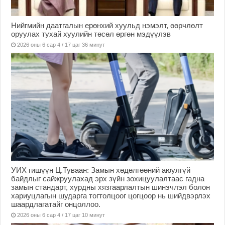
Нийгмийн даатгалын ерөнхий хуульд нэмэлт, өөрчлөлт
оруулах тухай хуулийн төсөл өргөн мэдүүлэв
2026 оны 6 сар 4 / 17 цаг 36 минут
УИХ гишүүн Ц.Туваан: Замын хөдөлгөөний аюулгүй
байдлыг сайжруулахад эрх зүйн зохицуулалтаас гадна
замын стандарт, хурдны хязгаарлалтын шинэчлэл болон
хариуцлагын шударга тогтолцоог цогцоор нь шийдвэрлэх
шаардлагатайг онцоллоо.
2026 оны 6 сар 4 / 17 цаг 10 минут