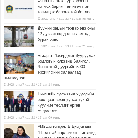
Хянан шалгах түр хорооны
нотлох баримттай нээлттэй
танилцах боломжтой боллоо.
2026 оны 7 сар 23 / 15 цаг 58 минут
Дүүжин замын тээвэр энэ оны
12 дугаар сард ашиглалтад
бүрэн орно
2026 оны 7 сар 23 / 10 цаг 21 минут
Агаарын бохирдлыг бууруулах
бодлогын хүрээнд Баянгол,
Чингэлтэй дүүргийн 5000
өрхийг хийн халаалтад
шилжүүлэв
2026 оны 7 сар 22 / 17 цаг 14 минут
Нийгмийн сүлжээнд хүүхдийн
оролцоог зохицуулах тухай
хуулийн төслийг өргөн
мэдүүллээ
2026 оны 7 сар 22 / 17 цаг 09 минут
УИХ-ын гишүүн А.Ариунзаяа
“Нээлттэй парламент” танхимд