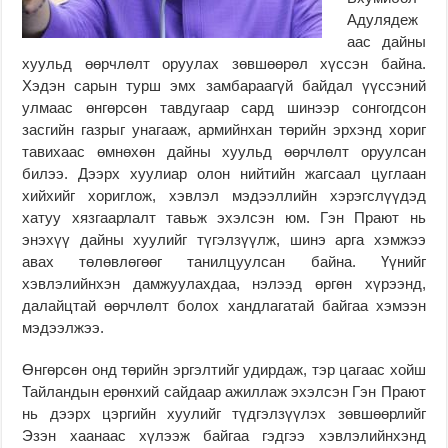
Адулядеж
аас дайны
хуульд өөрчлөлт оруулах зөвшөөрөл хүссэн байна.
Хэдэн сарын турш эмх замбараагүй байдал үүссэний
улмаас өнгөрсөн тавдугаар сард шинээр сонгогдсон
засгийн газрыг унагааж, армийнхан төрийн эрхэнд хориг
тавихаас өмнөхөн дайны хуульд өөрчлөлт оруулсан
билээ. Дээрх хуулиар олон нийтийн жагсаал цуглаан
хийхийг хориглож, хэвлэл мэдээллийн хэрэгслүүдэд
хатуу хязгаарлалт тавьж эхэлсэн юм. Гэн Прают нь
энэхүү дайны хуулийг түгэлзүүлж, шинэ арга хэмжээ
авах төлөвлөгөөг танилцуулсан байна. Үүнийг
хэвлэлийнхэн дамжуулахдаа, нэлээд өргөн хүрээнд,
далайцтай өөрчлөлт болох хандлагатай байгаа хэмээн
мэдээлжээ.
Өнгөрсөн онд төрийн эргэлтийг удирдаж, тэр цагаас хойш
Тайландын ерөнхий сайдаар ажиллаж эхэлсэн Гэн Прают
нь дээрх цэргийн хуулийг түдгэлзүүлэх зөвшөөрлийг
Эзэн хаанаас хүлээж байгаа гэдгээ хэвлэлийнхэнд