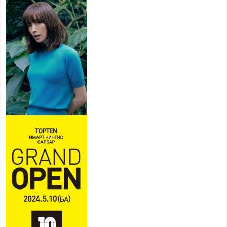
хувийн хэвшлийн түншлэлийн хүрээнд хамтран
ажиллахыг урьж байна
2026 оны 7 сар 22 / 9 цаг 28 минут
Б.Пүрэвдагва: “Урт цагаан”-ыг
залуучууд чөлөөт цагаа
өнгөрүүлдэг, жуулчид зорьж
ирдэг цэг болгоно
2026 оны 7 сар 21 / 16 цаг 47 минут
Тусгай замын автобус /BRT/ төслийн удирдах
хорооны ээлжит хуралдаан боллоо
2026 оны 7 сар 21 / 16 цаг 43 минут
Ерөнхий сайд Н.Учрал БНХАУ-аас Монгол Улсад
суугаа Элчин сайд Шэнь Миньжюанийг хүлээн
авч уулзав
2026 оны 7 сар 21 / 16 цаг 39 минут
БҮГД НАЙРАМДАХ ТАЖИКИСТАН УЛСТАЙ
ЭДИЙН ЗАСГИЙН ХАМТЫН АЖИЛЛАГААГ
ӨРГӨЖҮҮЛНЭ
2026 оны 7 сар 21 / 16 цаг 34 минут
26,992 суралцагч хотхоны бага сургуульд, 8100