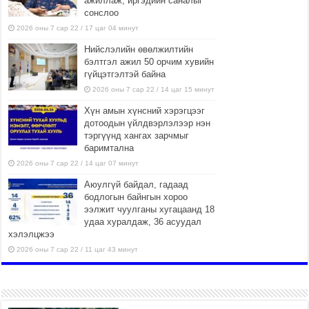
ажиллаж, иргэдийн саналыг
сонслоо
2026 оны 7 сар 22 / 17 цаг 04 минут
Нийслэлийн өвөлжилтийн
бэлтгэл ажил 50 орчим хувийн
гүйцэтгэлтэй байна
2026 оны 7 сар 22 / 14 цаг 15 минут
Хүн амын хүнсний хэрэгцээг
дотоодын үйлдвэрлэлээр нэн
тэргүүнд хангах зарчмыг
баримтална
2026 оны 7 сар 22 / 14 цаг 07 минут
Аюулгүй байдал, гадаад
бодлогын байнгын хороо
ээлжит чуулганы хугацаанд 18
удаа хуралдаж, 36 асуудал
хэлэлцжээ
2026 оны 7 сар 22 / 11 цаг 43 минут
“4 улирлын турш үйл
ажиллагаа явуулах
боломжтой-Хүүхэд хөгжүүлэх
төв” байгуулах төсөлд төр,