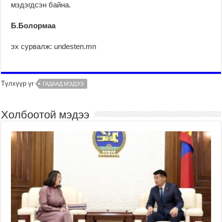
мэдэгдсэн байна.
Б.Болормаа
эх сурвалж: undesten.mn
Түлхүүр үг
ГАДААД МЭДЭЭ
Холбоотой мэдээ