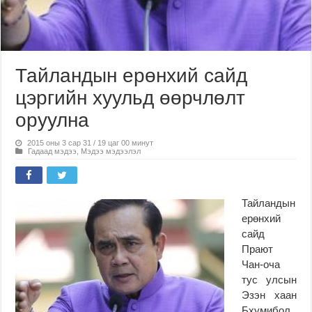
Тайландын ерөнхий сайд
цэргийн хуульд өөрчлөлт
оруулна
2015 оны 3 сар 31 / 19 цаг 00 минут
Гадаад мэдээ
,
Мэдээ мэдээлэл
Тайландын
ерөнхий
сайд
Прают
Чан-оча
тус улсын
Эзэн хаан
Бхумибол