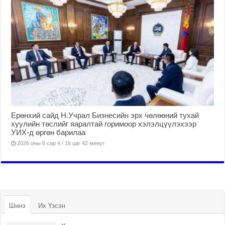
Ерөнхий сайд Н.Учрал Бизнесийн эрх чөлөөний тухай
хуулийн төслийг яаралтай горимоор хэлэлцүүлэхээр
УИХ-д өргөн барилаа
2026 оны 6 сар 4 / 16 цаг 42 минут
Шинэ
Их Үзсэн