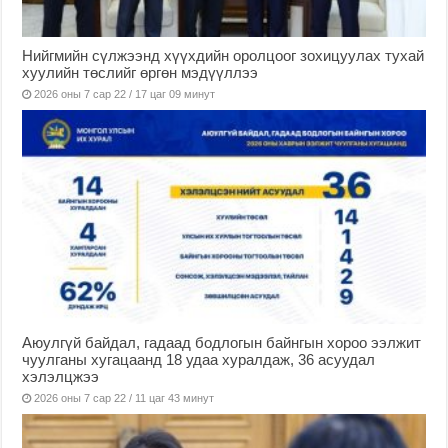
Нийгмийн сүлжээнд хүүхдийн оролцоог зохицуулах тухай
хуулийн төслийг өргөн мэдүүллээ
2026 оны 7 сар 22 / 17 цаг 09 минут
Аюулгүй байдал, гадаад бодлогын байнгын хороо ээлжит
чуулганы хугацаанд 18 удаа хуралдаж, 36 асуудал
хэлэлцжээ
2026 оны 7 сар 22 / 11 цаг 43 минут