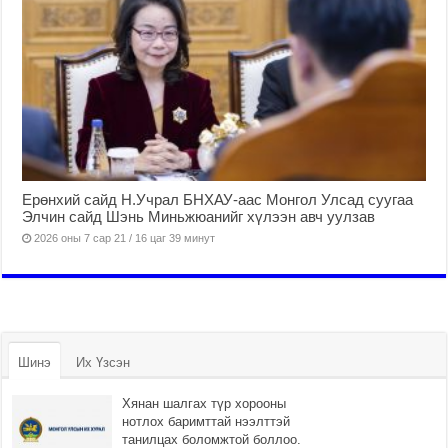
Ерөнхий сайд Н.Учрал БНХАУ-аас Монгол Улсад суугаа
Элчин сайд Шэнь Миньжюанийг хүлээн авч уулзав
2026 оны 7 сар 21 / 16 цаг 39 минут
Шинэ
Их Үзсэн
Хянан шалгах түр хорооны
нотлох баримттай нээлттэй
танилцах боломжтой боллоо.