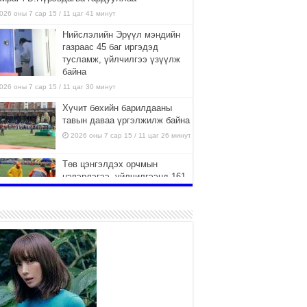
026 оны 7 сар 15 / 11 цаг 41 минут
Нийслэлийн Эрүүл мэндийн
газраас 45 баг иргэдэд
тусламж, үйлчилгээ үзүүлж
байна
026 оны 7 сар 15 / 11 цаг 30 минут
Хүчит бөхийн барилдааны
тавын даваа үргэлжилж байна
2026 оны 7 сар 15 / 11 цаг 26 минут
Төв цэнгэлдэх орчмын
цэвэрлэгээ, үйлчилгээнд 161
ажилтан, 27 техниктэй
ажиллаж байна
026 оны 7 сар 15 / 11 цаг 22 минут
Наадмын амралтын өдрүүдэд
нийслэлийн эрүүл мэндийн
байгууллагууд дараах
хуваарийн дагуу ажиллана
026 оны 7 сар 15 / 11 цаг 18 минут