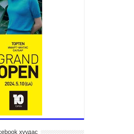
Үндэсний их баяр наадам
эхэллээ
2026 оны 7 сар 15 / 11 цаг 14 минут
р усны аюулаас сэргийлж, нийслэлийн Онцгой
йдлын газрын 162 алба хаагч үүрэг гүйцэтгэж
йна
026 оны 7 сар 15 / 11 цаг 07 минут
дэсний их сурын харваанд 850 харваач цэц
ргэнээ сорьж байна
026 оны 7 сар 15 / 11 цаг 03 минут
в цэнгэлдэхийн эргэн тойронд
026 оны 7 сар 15 / 10 цаг 58 минут
дэсний их баяр наадмын шагайн харваа
санд хүрэгчдийн багийн харваагаар
гэлжилж байна
026 оны 7 сар 15 / 10 цаг 52 минут
дэсний их баяр наадмын хүчит бөхийн
рилдаан эхэллээ
026 оны 7 сар 15 / 10 цаг 46 минут
cebook хуудас