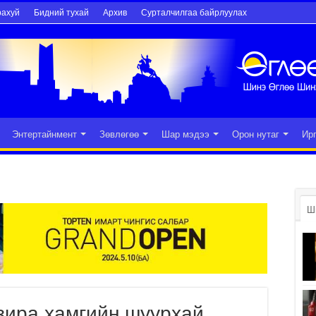
рахуй
Бидний тухай
Архив
Сурталчилгаа байрлуулах
Энтертайнмент
Зөвлөгөө
Шар мэдээ
Орон нутаг
Ир
Ш
зира хамгийн шуурхай