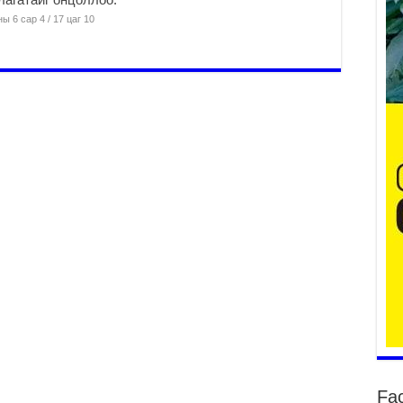
ы 6 сар 4 / 17 цаг 10
Үе
ба
ба
2
Үн
мэ
2
Тө
2
Үн
на
үр
2
Үн
ба
2
Fa