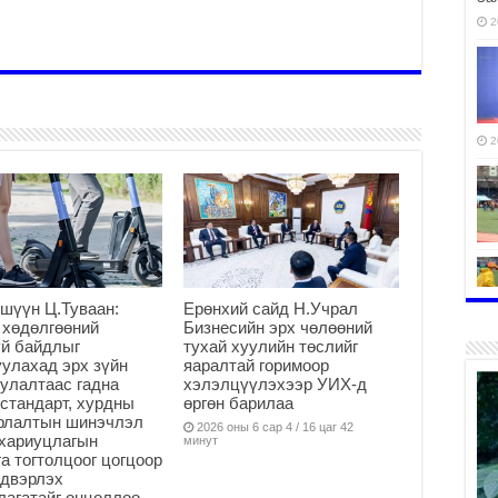
2
2
шүүн Ц.Туваан:
Ерөнхий сайд Н.Учрал
 хөдөлгөөний
Бизнесийн эрх чөлөөний
й байдлыг
тухай хуулийн төслийг
2
улахад эрх зүйн
яаралтай горимоор
улалтаас гадна
хэлэлцүүлэхээр УИХ-д
стандарт, хурдны
өргөн барилаа
арлалтын шинэчлэл
2026 оны 6 сар 4 / 16 цаг 42
хариуцлагын
минут
а тогтолцоог цогцоор
2
йдвэрлэх
агатайг онцоллоо.