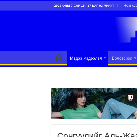
Ном ху
2026 ОНЫ 7 САР 19 / 17 ЦАГ 02 МИНУТ
Мэдээ мэдээлэл
Боловсрол
Сонгуулийг Аль-Жа