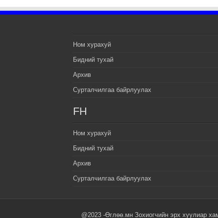
Ном хурахуй
Бидний тухай
Архив
Сурталчилгаа байрлуулах
FH
Ном хурахуй
Бидний тухай
Архив
Сурталчилгаа байрлуулах
@2023 -Өглөө.мн Зохиогчийн эрх хуулиар ха