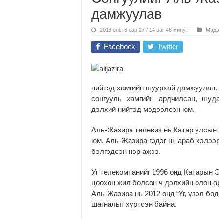
дамжуулав
2013 оны 6 сар 27 / 14 цаг 48 минут
Мэдэ
Facebook
Twitter
нийтэд хамгийн шуурхай дамжуулав. 
сонгууль хамгийн ардчилсан, шуд
дэлхий нийтэд мэдээлсэн юм.
Аль-Жазира телевиз нь Катар улсын
юм. Аль-Жазира гэдэг нь араб хэлээ
бэлгэдсэн нэр ажээ.
Уг телекомпанийг 1996 онд Катарын 
цөөхөн жил болсон ч дэлхийн олон ор
Аль-Жазира нь 2012 онд “Үг, үзэл бо
шагналыг хүртсэн байна.