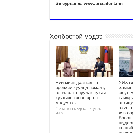
Эх сурвалж: www.president.mn
Холбоотой мэдээ
Нийгмийн даатгалын
УИХ ги
ерөнхий хуульд нэмэлт,
Замын
өөрчлөлт оруулах тухай
аюулгү
хуулийн төсөл өргөн
сайжру
мэдүүлэв
зохицу
замын 
2026 оны 6 сар 4 / 17 цаг 36
хязга
минут
болон 
шударг
нь ши
шаардл