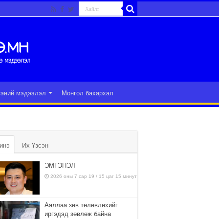
гэний мэдээлэл
Монгол бахархал
инэ
Их Үзсэн
ЭМГЭНЭЛ
2026 оны 7 сар 19 / 15 цаг 15 минут
Аяллаа зөв төлөвлөхийг
иргэдэд зөвлөж байна