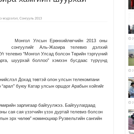
э мэдээлэл
,
Сонгууль 2013
2
Монгол Улсын Ерөнхийлөгчийн 2013 оны
сонгуулийг Аль-Жазира телевиз дэлхий
Уг телевиз “Монгол Улсад болсон Төрийн тэргүүний
арга, шуурхай боллоо” хэмээн бусдаас түрүүнд
2
 нийслэл Дохад төвтэй олон улсын телекомпани
р “арал” буюу Катар улсын оршдог Арабын хойгийг
2
Эмирийн зарлигаар байгуулжээ. Байгуулагдаад
ны сая сая үзэгчийн үзэх дуртай телевиз болсон
длын эрх чөлөө” номиноциар Рузвельтийн сангийн
За