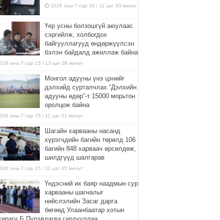
2026 оны 7 сар 16 / 11 цаг 50 минут
Үер усны болзошгүй аюулаас
сэргийлж, холбогдох
байгууллагууд өндөржүүлсэн
бэлэн байдалд ажиллаж байна
026 оны 7 сар 15 / 13 цаг 06 минут
Монгол адууны үнэ цэнийг
дэлхийд сурталчлах “Дэлхийн
адууны өдөр”-т 15000 морьтон
оролцож байна
026 оны 7 сар 15 / 11 цаг 51 минут
Шагайн харвааны насанд
хүрэгчдийн багийн төрөлд 106
багийн 848 харваач өрсөлдөж,
шилдгүүд шалгарав
026 оны 7 сар 15 / 11 цаг 45 минут
Үндэсний их баяр наадмын сур
харвааны шагналыг
нийслэлийн Засаг дарга
бөгөөд Улаанбаатар хотын
хирагч Б.Пүрэвдагва гардууллаа