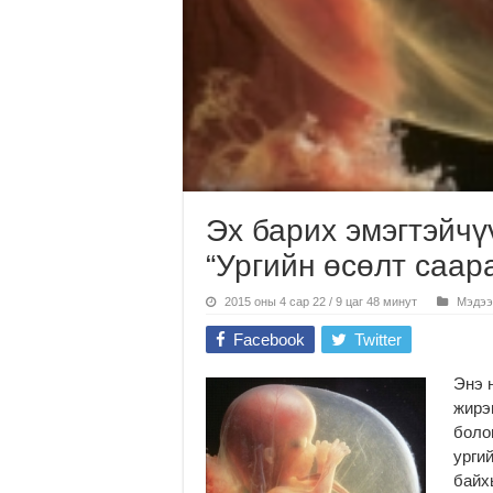
Эх барих эмэгтэйчү
“Ургийн өсөлт саар
2015 оны 4 сар 22 / 9 цаг 48 минут
Мэдээ
Facebook
Twitter
Энэ 
жирэ
боло
урги
байх