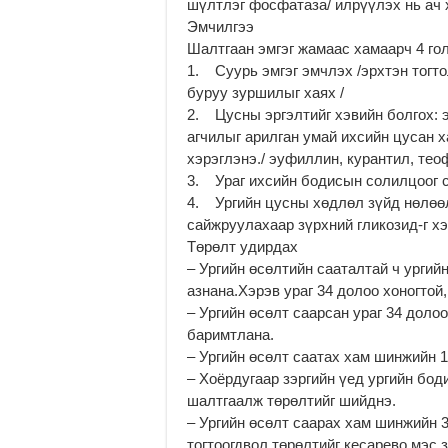
шүлтлэг фосфатаза/ илрүүлэх нь ач 
Эмчилгээ
Шалтгаан эмгэг жамаас хамаарч 4 го
1. Суурь эмгэг эмчлэх /эрхтэн тогт
буруу зуршилыг хаях /
2. Цусны эргэлтийг хэвийн болгох: 
агчилыг арилган умай ихсийн цусан 
хэрэглэнэ./ эуфиллин, курантил, теоф
3. Ураг ихсийн бодисын солилцоог с
4. Ургийн цусны хөдлөл зүйд нөлөө
сайжруулахаар зүрхний гликозид-г хэ
Төрөлт удирдах
– Ургийн өсөлтийн сааталтай ч ургий
азнана.Хэрэв ураг 34 долоо хоногтой
– Ургийн өсөлт саарсан ураг 34 доло
баримтлана.
– Ургийн өсөлт саатах хам шинжийн 
– Хоёрдугаар зэргийн үед ургийн бод
шалтгаалж төрөлтийг шийднэ.
– Ургийн өсөлт саарах хам шинжийн 3
тогтоогдвол төрөлтийг кесарево мэс 