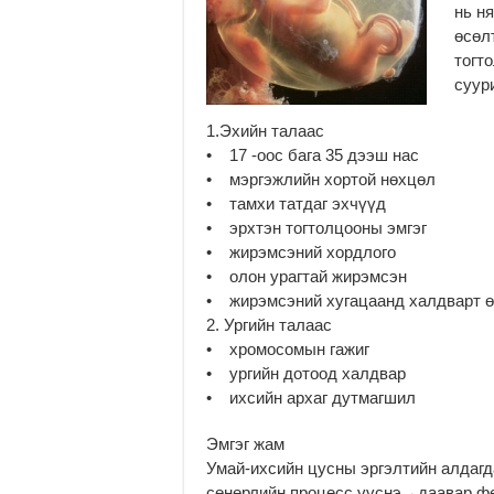
нь н
өсөл
тогт
суур
1.Эхийн талаас
• 17 -оос бага 35 дээш нас
• мэргэжлийн хортой нөхцөл
• тамхи татдаг эхчүүд
• эрхтэн тогтолцооны эмгэг
• жирэмсэний хордлого
• олон урагтай жирэмсэн
• жирэмсэний хугацаанд халдварт ө
2. Ургийн талаас
• хромосомын гажиг
• ургийн дотоод халдвар
• ихсийн архаг дутмагшил
Эмгэг жам
Умай-ихсийн цусны эргэлтийн алдаг
сөнөрлийн процесс үүснэ→даавар ф