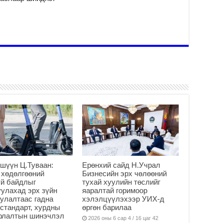
шүүн Ц.Туваан:
Ерөнхий сайд Н.Учрал
 хөдөлгөөний
Бизнесийн эрх чөлөөний
й байдлыг
тухай хуулийн төслийг
улахад эрх зүйн
яаралтай горимоор
улалтаас гадна
хэлэлцүүлэхээр УИХ-д
стандарт, хурдны
өргөн барилаа
арлалтын шинэчлэл
2026 оны 6 сар 4 / 16 цаг 42