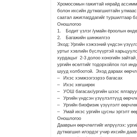
Хромосомын гажигтай нярайд ассимм
болон ихсийн дутмагшилтайн улмаас 
саатал ажиглагддагийг туршилтаар б
Оношлогоо
1. Бодит үзлэг /умайн ёроолын өндөр
2. Багажийн шинжилгээ
Эход: Ургийн хэжээний үндсэн үзүүл
уртыг хэвлийн бүслүүртэй харьцуулс
хурдацыг 2-3 долоо хоногийн зайтай
ургийн өсөлтийг тодорхойлох гол инд
шууд холбоотой. Эход дараах өөрчл
– Ихэс хэмжээгээрээ багасах
– Ихэс хөгширөх
– УОШ багасах/ургийн шээс ялгаруу
– Ургийн үндсэн үзүүлэлтүүд өөрчл
– Ургийн биофизик үзүүлэлт өөрчлө
– Умай ихэс ургийн цусны эргэлт өө
Оношлогоо
Дааврын өөрчлөлтийг илрүүлэх: урги
дутмагшил илэрдэг учир ихсийн даавр