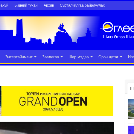
рахуй
Бидний тухай
Архив
Сурталчилгаа байрлуулах
Энтертайнмент
Зөвлөгөө
Шар мэдээ
Орон нутаг
Ир
Ш