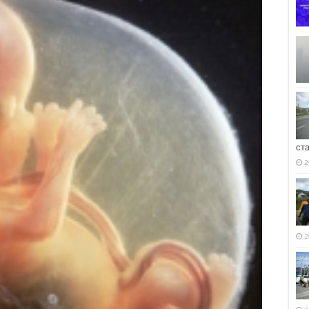
ст
2
2