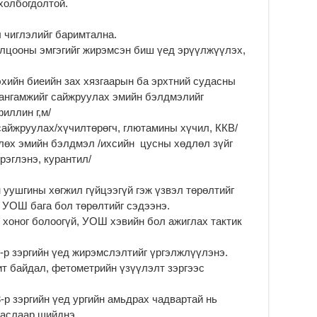
холбогдолтой.
Өв
л чиглэлийг баримтална.
да
олцооны эмгэгийг жирэмсэн биш үед эрүүлжүүлэх,
2
УИ
эхийн биеийн зах хязгаарын ба эрхтний судасны
на
хангамжийг сайжруулах эмийн бэлдмэлийг
ша
иллин г,м/
2
айжруулах/хүчилтөрөгч, глютамины хүчил, ККВ/
Мо
лөх эмийн бэлдмэл /ихсийн цусны хөдлөл зүйг
ба
рэглэнэ, курантил/
2
н уушгины хөгжил гүйцээгүй гэж үзвэл төрөлтийг
, УОШ бага бол төрөлтийг сэдээнэ.
о хоног болоогүй, УОШ хэвийн бол ажиглах тактик
1-р зэргийн үед жирэмслэлтийг үргэлжлүүлэнэ.
ит байдал, фетометрийн үзүүлэлт зэргээс
-р зэргийн үед ургийн амьдрах чадвартай нь
заслаар шийднэ.