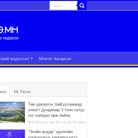
гэний мэдээлэл
Монгол бахархал
инэ
Их Үзсэн
Төв цэвэрлэх байгууламжид
хоногт дунджаар 3 тонн хатуу
хог хаягдал ирж байна
2026 оны 7 сар 20 / 12 цаг 06 минут
“Эхийн алдар” одонгийн
шаардлагыг хөнгөрүүллээ