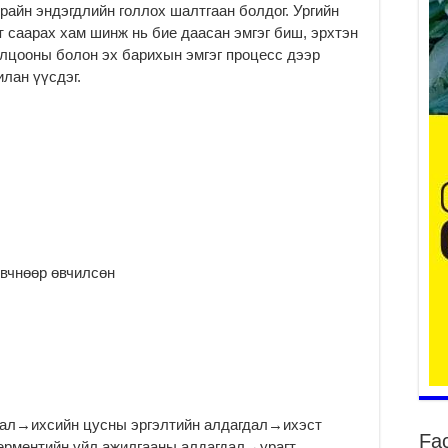
ярайн эндэгдлийн голлох шалтгаан болдог. Ургийн
т саарах хам шинж нь бие даасан эмгэг биш, эрхтэн
олцооны болон эх барихын эмгэг процесс дээр
илан үүсдэг.
2
Ша
тө
ши
2
Үн
ша
Ул
га
вчнөөр өвчилсөн
2
Ни
ир
2
Хү
үр
2
дал→ихсийн цусны эргэлтийн алдагдал→ихэст
Fa
ерментийн үйл ажилгааны алдагдал→урагт