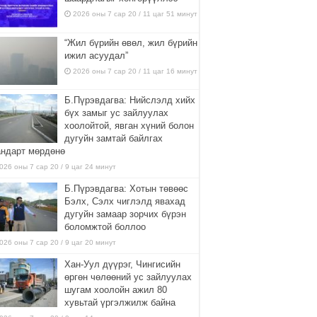
2026 оны 7 сар 20 / 11 цаг 51 минут
“Жил бүрийн өвөл, жил бүрийн
ижил асуудал”
2026 оны 7 сар 20 / 11 цаг 16 минут
Б.Пүрэвдагва: Нийслэлд хийх
бүх замыг ус зайлуулах
хоолойтой, явган хүний болон
дугуйн замтай байлгах
андарт мөрдөнө
026 оны 7 сар 20 / 9 цаг 24 минут
Б.Пүрэвдагва: Хотын төвөөс
Бэлх, Сэлх чиглэлд явахад
дугуйн замаар зорчих бүрэн
боломжтой боллоо
026 оны 7 сар 20 / 9 цаг 20 минут
Хан-Уул дүүрэг, Чингисийн
өргөн чөлөөний ус зайлуулах
шугам хоолойн ажил 80
хувьтай үргэлжилж байна