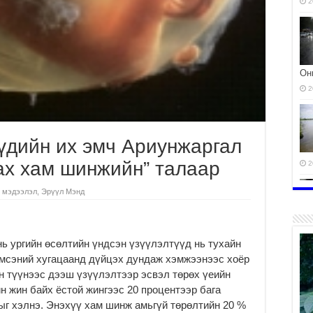
2
Он
2
үдийн их эмч Ариунжаргал
ах хам шинжийн” талаар
2
 мэдээлэл
,
Эрүүл Мэнд
нь ургийн өсөлтийн үндсэн үзүүлэлтүүд нь тухайн
мсэний хугацаанд дүйцэх дундаж хэмжээнээс хоёр
н түүнээс дээш үзүүлэлтээр эсвэл төрөх үеийн
йн жин байх ёстой жингээс 20 процентээр бага
2
ыг хэлнэ. Энэхүү хам шинж амьгүй төрөлтийн 20 %