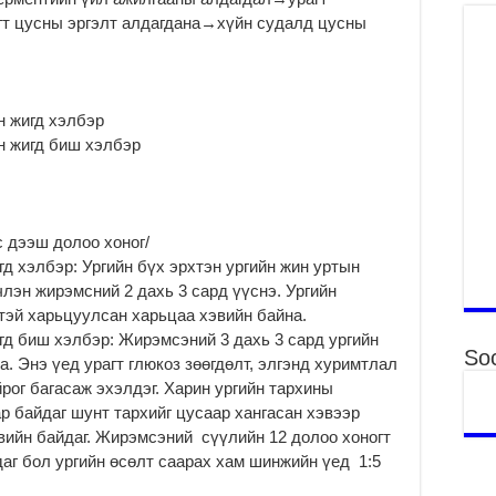
Тө
гт цусны эргэлт алдагдана→хүйн судалд цусны
16
2
На
мэ
н жигд хэлбэр
аж
н жигд биш хэлбэр
2
Үн
2
Үе
с дээш долоо хоног/
ба
д хэлбэр: Ургийн бүх эрхтэн ургийн жин уртын
ба
лэн жирэмсний 2 дахь 3 сард үүснэ. Ургийн
2
тэй харьцуулсан харьцаа хэвийн байна.
Үн
гд биш хэлбэр: Жирэмсэний 3 дахь 3 сард ургийн
Soc
мэ
. Энэ үед урагт глюкоз зөөгдөлт, элгэнд хуримтлал
2
йрог багасаж эхэлдэг. Харин ургийн тархины
 байдаг шунт тархийг цусаар хангасан хэвээр
Тө
эвийн байдаг. Жирэмсэний сүүлийн 12 долоо хоногт
2
даг бол ургийн өсөлт саарах хам шинжийн үед 1:5
Үн
на