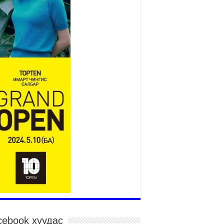
Монгол адууны үнэ цэнийг
дэлхийд сурталчлах “Дэлхийн
адууны өдөр”-т 15000 морьтон
оролцож байна
026 оны 7 сар 15 / 11 цаг 51 минут
гайн харвааны насанд хүрэгчдийн багийн
рөлд 106 багийн 848 харваач өрсөлдөж,
лдгүүд шалгарав
026 оны 7 сар 15 / 11 цаг 45 минут
дэсний их баяр наадмын сур харвааны
гналыг нийслэлийн Засаг дарга бөгөөд
аанбаатар хотын Захирагч Б.Пүрэвдагва
рдууллаа
026 оны 7 сар 15 / 11 цаг 41 минут
йслэлийн Эрүүл мэндийн газраас 45 баг
гэдэд тусламж, үйлчилгээ үзүүлж байна
026 оны 7 сар 15 / 11 цаг 30 минут
чит бөхийн барилдааны тавын даваа
гэлжилж байна
026 оны 7 сар 15 / 11 цаг 26 минут
cebook хуудас