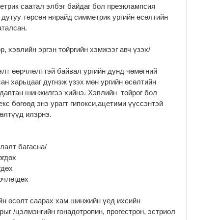
етрик саатал элбэг байдаг бол преэклампсия
үр
дутуу төрсөн нярайд симметрик ургийн өсөлтийн
2
аталсан.
Үн
ба
, хэвлийн эргэн тойргийн хэмжээг авч үзэх/
2
Үн
элт өөрчлөлттэй байвал ургийн дунд чөмөгний
“Д
ан харьцааг дүгнэж үзэх мөн ургийн өсөлтийн
2
 давтан шинжилгээ хийнэ. Хэвлийн тойрог бол
екс бөгөөд энэ урагт гипокси,ацетими үүссэнтэй
МО
БА
өлтүүд илэрнэ.
НА
ДЭ
2
лалт багасна/
МО
өгдөх
БҮ
гдөх
ЕР
рчлөгдөх
2
ТӨ
йн өсөлт саарах хам шинжийн үед ихсийн
ЦЭ
ыг /цэлмэнгийн гонадотропин, прогестрон, эстриол
2