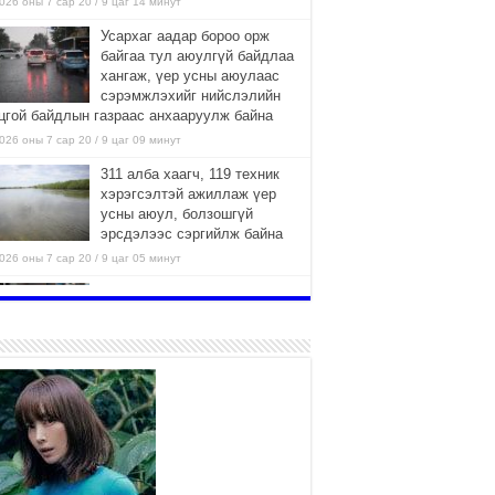
026 оны 7 сар 20 / 9 цаг 14 минут
Усархаг аадар бороо орж
байгаа тул аюулгүй байдлаа
хангаж, үер усны аюулаас
сэрэмжлэхийг нийслэлийн
цгой байдлын газраас анхааруулж байна
026 оны 7 сар 20 / 9 цаг 09 минут
311 алба хаагч, 119 техник
хэрэгсэлтэй ажиллаж үер
усны аюул, болзошгүй
эрсдэлээс сэргийлж байна
026 оны 7 сар 20 / 9 цаг 05 минут
Аяллаа зөв төлөвлөхийг
иргэдэд зөвлөж байна
2026 оны 7 сар 16 / 11 цаг 50 минут
Үер усны болзошгүй аюулаас
сэргийлж, холбогдох
байгууллагууд өндөржүүлсэн
бэлэн байдалд ажиллаж байна
026 оны 7 сар 15 / 13 цаг 06 минут