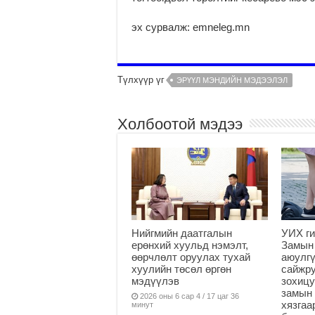
эх сурвалж: emneleg.mn
Түлхүүр үг
ЭРҮҮЛ МЭНДИЙН МЭДЭЭЛЭЛ
Холбоотой мэдээ
Нийгмийн даатгалын
УИХ ги
ерөнхий хуульд нэмэлт,
Замын
өөрчлөлт оруулах тухай
аюулгү
хуулийн төсөл өргөн
сайжру
мэдүүлэв
зохицу
замын 
2026 оны 6 сар 4 / 17 цаг 36
хязга
минут