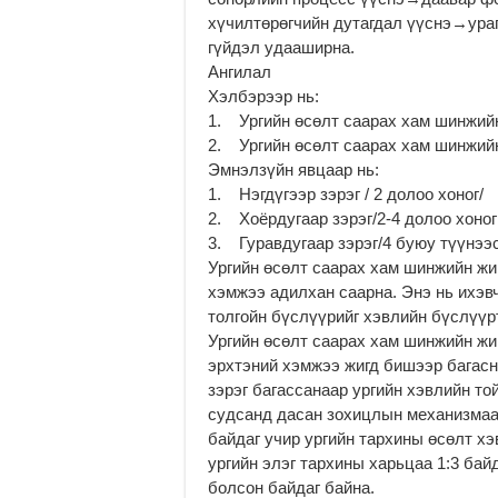
хүчилтөрөгчийн дутагдал үүснэ→ура
гүйдэл удааширна.
Ангилал
Хэлбэрээр нь:
1. Ургийн өсөлт саарах хам шинжий
2. Ургийн өсөлт саарах хам шинжий
Эмнэлзүйн явцаар нь:
1. Нэгдүгээр зэрэг / 2 долоо хоног/
2. Хоёрдугаар зэрэг/2-4 долоо хоног
3. Гуравдугаар зэрэг/4 буюу түүнээ
Ургийн өсөлт саарах хам шинжийн жиг
хэмжээ адилхан саарна. Энэ нь ихэвч
толгойн бүслүүрийг хэвлийн бүслүүр
Ургийн өсөлт саарах хам шинжийн жи
эрхтэний хэмжээ жигд бишээр багасна
зэрэг багассанаар ургийн хэвлийн то
судсанд дасан зохицлын механизмаар
байдаг учир ургийн тархины өсөлт х
ургийн элэг тархины харьцаа 1:3 бай
болсон байдаг байна.