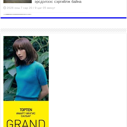
эрсдэлээс сэргийлж байна
2026 оны 7 сар 20 / 9 цаг 05 минут
Аяллаа зөв төлөвлөхийг
иргэдэд зөвлөж байна
2026 оны 7 сар 16 / 11 цаг 50 минут
Үер усны болзошгүй аюулаас
сэргийлж, холбогдох
байгууллагууд өндөржүүлсэн
бэлэн байдалд ажиллаж байна
2026 оны 7 сар 15 / 13 цаг 06 минут
Монгол адууны үнэ цэнийг
дэлхийд сурталчлах “Дэлхийн
адууны өдөр”-т 15000 морьтон
оролцож байна
2026 оны 7 сар 15 / 11 цаг 51 минут
Шагайн харвааны насанд хүрэгчдийн багийн
төрөлд 106 багийн 848 харваач өрсөлдөж,
шилдгүүд шалгарав
2026 оны 7 сар 15 / 11 цаг 45 минут
Үндэсний их баяр наадмын сур харвааны