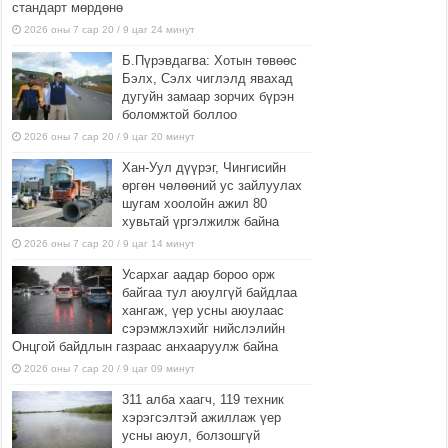
стандарт мөрдөнө
2026 оны 7 сар 20 / 9 цаг 24 минут
Б.Пүрэвдагва: Хотын төвөөс
Бэлх, Сэлх чиглэлд явахад
дугуйн замаар зорчих бүрэн
боломжтой боллоо
2026 оны 7 сар 20 / 9 цаг 20 минут
Хан-Уул дүүрэг, Чингисийн
өргөн чөлөөний ус зайлуулах
шугам хоолойн ажил 80
хувьтай үргэлжилж байна
2026 оны 7 сар 20 / 9 цаг 14 минут
Усархаг аадар бороо орж
байгаа тул аюулгүй байдлаа
хангаж, үер усны аюулаас
сэрэмжлэхийг нийслэлийн
Онцгой байдлын газраас анхааруулж байна
2026 оны 7 сар 20 / 9 цаг 09 минут
311 алба хаагч, 119 техник
хэрэгсэлтэй ажиллаж үер
усны аюул, болзошгүй