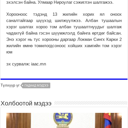
эхэлсэн байна. Улмаар Нироулаг сэжиглэн шалгажээ.
Хорооноос тэдэнд 13 жилийн хорих ял оноох
саналтайгаар шүүхэд шилжүүлжээ. Албан тушаалын
хэрэг шалгах хороо том албан тушаалтнуудыг шалгаж
чадахгүй байна гэсэн шүүмжлэлд байнга өртдөг байсан.
Энэ хэрэг нь тус хорооны даргаар Локман Сингх Карки 2
жилийн өмнө томилогдсоноос хойших хамгийн том хэрэг
юм
эх сурвалж: iaac.mn
Түлхүүр үг
ГАДААД МЭДЭЭ
Холбоотой мэдээ