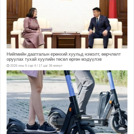
Нийгмийн даатгалын ерөнхий хуульд нэмэлт, өөрчлөлт
оруулах тухай хуулийн төсөл өргөн мэдүүлэв
2026 оны 6 сар 4 / 17 цаг 36 минут