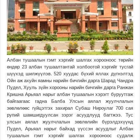
Албан тушаалын гэмт хэргийг шалгах хорооноос төрийн
өндөр 23 албан тушаалтантай холбоотой хэргийг тусгай
шүүхэд шилжүүлэв. 520 хуудас бүхий яллах дүгнэлтэд
Ойн аж ахуйн яамны нарийн бичгийн дарга Шарад Чандра
Пудел, Хууль зүйн хорооны нарийн бичгийн дарга Ранжан
Кришна Арьяал нарыг албан тушаалын хэрэгт буруутгаж
байгаагаас гадна Балба Улсын аялал жуулчлалын
зөвлөлөөс гүйцэтгэх захирал Субаш Нироулаг 700 сая
рупий шамшигдуулсан зэрэг асуудлууд багтжээ. Тус
улсын аялал жуулчлалын зөвлөлийн бүрэлдэхүүнд
Пудел, Арьяал нарыг байхад үүссэн асуудлыг Албан
тушаалын гэмт хэргийг шалгах хорооноос судалж