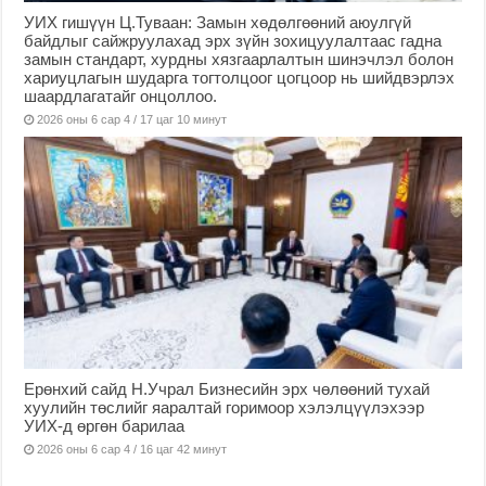
УИХ гишүүн Ц.Туваан: Замын хөдөлгөөний аюулгүй
байдлыг сайжруулахад эрх зүйн зохицуулалтаас гадна
замын стандарт, хурдны хязгаарлалтын шинэчлэл болон
хариуцлагын шударга тогтолцоог цогцоор нь шийдвэрлэх
шаардлагатайг онцоллоо.
2026 оны 6 сар 4 / 17 цаг 10 минут
Ерөнхий сайд Н.Учрал Бизнесийн эрх чөлөөний тухай
хуулийн төслийг яаралтай горимоор хэлэлцүүлэхээр
УИХ-д өргөн барилаа
2026 оны 6 сар 4 / 16 цаг 42 минут