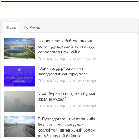
Шинэ
Их Үзсэн
Төв цэвэрлэх байгууламжид
хоногт дунджаар 3 тонн хатуу
хог хаягдал ирж байна
2026 оны 7 сар 20 / 12 цаг 06 минут
“Эхийн алдар” одонгийн
шаардлагыг хөнгөрүүллээ
2026 оны 7 сар 20 / 11 цаг 51 минут
“Жил бүрийн өвөл, жил бүрийн
ижил асуудал”
2026 оны 7 сар 20 / 11 цаг 16 минут
Б.Пүрэвдагва: Нийслэлд хийх
бүх замыг ус зайлуулах
хоолойтой, явган хүний болон
дугуйн замтай байлгах