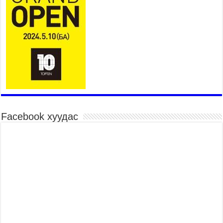
шагналыг нийслэлийн Засаг дарга бөгөөд
Улаанбаатар хотын Захирагч Б.Пүрэвдагва
гардууллаа
2026 оны 7 сар 15 / 11 цаг 41 минут
Нийслэлийн Эрүүл мэндийн газраас 45 баг
иргэдэд тусламж, үйлчилгээ үзүүлж байна
2026 оны 7 сар 15 / 11 цаг 30 минут
Хүчит бөхийн барилдааны тавын даваа
үргэлжилж байна
2026 оны 7 сар 15 / 11 цаг 26 минут
Facebook хуудас
Төв цэнгэлдэх орчмын цэвэрлэгээ, үйлчилгээнд
161 ажилтан, 27 техниктэй ажиллаж байна
2026 оны 7 сар 15 / 11 цаг 22 минут
Наадмын амралтын өдрүүдэд нийслэлийн эрүүл
мэндийн байгууллагууд дараах хуваарийн дагуу
ажиллана
2026 оны 7 сар 15 / 11 цаг 18 минут
Үндэсний их баяр наадам эхэллээ
2026 оны 7 сар 15 / 11 цаг 14 минут