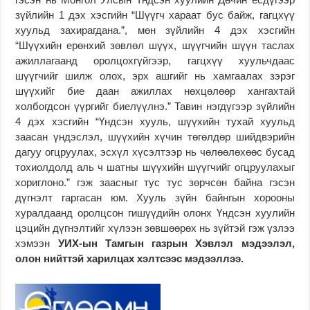
зүйлийн 1 дэх хэсгийн “Шүүгч хараат бус байж, гагцхүү
хуульд захирагдана.”, мөн зүйлийн 4 дэх хэсгийн
“Шүүхийн ерөнхий зөвлөл шүүх, шүүгчийн шүүн таслах
ажиллагаанд оролцохгүйгээр, гагцхүү хуульчдаас
шүүгчийг шилж олох, эрх ашгийг нь хамгаалах зэрэг
шүүхийг бие даан ажиллах нөхцөлөөр хангахтай
холбогдсон үүргийг биелүүлнэ.” Тавин нэгдүгээр зүйлийн
4 дэх хэсгийн “Үндсэн хууль, шүүхийн тухай хуульд
заасан үндэслэл, шүүхийн хүчин төгөлдөр шийдвэрийн
дагуу огцруулах, эсхүл хүсэлтээр нь чөлөөлөхөөс бусад
тохиолдолд аль ч шатны шүүхийн шүүгчийг огцруулахыг
хориглоно.” гэж заасныг тус тус зөрчсөн байна гэсэн
дүгнэлт гаргасан юм. Хууль зүйн байнгын хорооны
хуралдаанд оролцсон гишүүдийн олонх Үндсэн хуулийн
цэцийн дүгнэлтийг хүлээн зөвшөөрөх нь зүйтэй гэж үзлээ
хэмээн
УИХ-ын Тамгын газрын Хэвлэл мэдээлэл,
олон нийттэй харилцах хэлтсээс мэдээллээ.