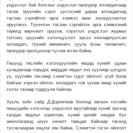
үндэслэл бий болсныг үндэслэн прокурор яллагдагчаар
татаж эрүүгийн хэрэг үүсгэсний дараа яллагдагчид
таслан сэргийлэх арга хэмжээ авах зохицуулалтыг
оруулжээ. Түүнчлэн таслан сэргийлэх арга хэмжээний
төрөлд өөрчлөлт оруулж, хэрэглэх үндэслэл журмыг
тогтоон, шүүхийн хэлэлцүүлэгт эрхээ хязгаарлуулсан
яллагдагч, түүний өмгөөлөгч, хууль ёсны төлөөлөгч,
прокурор оролцохоор тусгаж өгсөн байна.
Гишүүд төслийн хэлэлцүүлгийн явцад хүнийг удаан
хугацаагаар хорьдог, мөрддөг явдал энэ хуулиар цэгцрэх
үү, хуулийн төслөөр сэжигтэн гэдэг ойлголт үгүй болж
байгааг хэрхэн ойлгох, яллагдагч гэж чухам ямар хүнийг
хэлэх талаар тодруулж байлаа.
Хууль зүйн сайд Д.Дорлигжав болоод ажлын хэсгийн
гишүүдийн хэлснээр, үндэслэл муутайгаар хүний эрхэнд
халдах явдлыг хориглож, хүний эрхийг хөндөх бүх
ажиллагаанд шүүх хяналт тавьдаг байхаар төсөлд
тусгаснаараа онцлог юм байна. Сэжигтэн гэсэн ойлголт