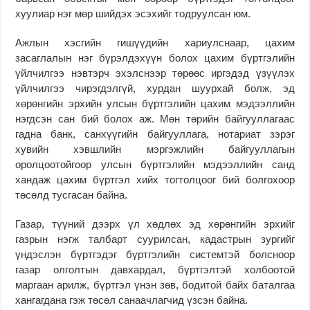
хуулиар нэг мөр шийдэх эсэхийг тодруулсан юм.
Ажлын хэсгийн гишүүдийн хариулснаар, цахим
засаглалын нэг бүрэлдэхүүн болох цахим бүртгэлийн
үйлчилгээ нэвтэрч эхэлснээр төрөөс иргэдэд үзүүлэх
үйлчилгээ чирэгдэлгүй, хурдан шуурхай болж, эд
хөрөнгийн эрхийн улсын бүртгэлийн цахим мэдээллийн
нэгдсэн сан бий болох аж. Мөн төрийн байгууллагаас
гадна банк, санхүүгийн байгууллага, нотариат зэрэг
хувийн хэвшлийн мэргэжлийн байгууллагын
оролцоотойгоор улсын бүртгэлийн мэдээллийн санд
хандаж цахим бүртгэл хийх тогтолцоог бий болгохоор
төсөлд тусгасан байна.
Газар, түүний дээрх үл хөдлөх эд хөрөнгийн эрхийг
газрын нэгж талбарт суурилсан, кадастрын зургийг
үндэслэн бүртгэдэг бүртгэлийн системтэй болсноор
газар олголтын давхардал, бүртгэлтэй холбоотой
маргаан арилж, бүртгэл үнэн зөв, бодитой байх баталгаа
хангагдана гэж төсөл санаачлагчид үзсэн байна.