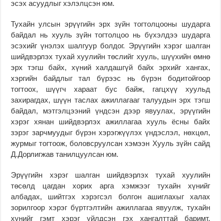
эсэх асуудлыг хэлэлцсэн юм.
Тухайн улсын эрүүгийн эрх зүйн тогтолцооны шударга
байдал нь хууль зүйн тогтолцоо нь бүхэлдээ шударга
эсэхийг үнэлэх шалгуур болдог. Эрүүгийн хэрэг шалган
шийдвэрлэх тухай хуулийн төслийг хууль, шүүхийн өмнө
эрх тэгш байх, хүний халдашгүй байх эрхийг хангах,
хэргийн байдлыг тал бүрээс нь бүрэн бодитойгоор
тогтоох, шүүгч хараат бус байж, гагцхүү хуульд
захирагдах, шүүн таслах ажиллагааг талуудын эрх тэгш
байдал, мэтгэлцээний үндсэн дээр явуулах, эрүүгийн
хэрэг хянан шийдвэрлэх ажиллагаа хууль ёсны байх
зэрэг зарчмуудыг бүрэн хэрэгжүүлэх үндэслэл, нөхцөл,
журмыг тогтоож, боловсруулсан хэмээн Хууль зүйн сайд
Д.Дорлигжав танилцуулсан юм.
Эрүүгийн хэрэг шалган шийдвэрлэх тухай хуулийн
төсөлд цагдан хорих арга хэмжээг тухайн хүнийг
албадах, шийтгэх хэрэгсэл болгон ашиглахыг халах
зорилгоор хэрэг бүртгэлтийн ажиллагаа явуулж, тухайн
хүнийг гэмт хэрэг үйлдсэн гэх хангалттай баримт,