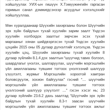
хойшлуулах УИХ-ын гишүүн Х.Тэмүүжингийн гаргасан
горимын санал дэмжигдсэнээр асуудлыг хэлэлцэхийг
хойшлууллаа.
Мөн хуралдаанаар Шүүхийн захиргааны болон Шүүгчийн
эрх зүйн байдлын тухай хуулийн зарим заалт Үндсэн
хуулийн холбогдох заалтыг зөрчсөн эсэх тухай
маргааныг хянан шийдвэрлэсэн тухай Үндсэн хуулийн
цэцийн 2015 оны 05 дугаар дүгнэлтийг хэлэлцэв. Үндсэн
хуулийн цэц, Шүүхийн захиргааны тухай хуулийн 8
дугаар зүйлийн 8.1.4 дэх заалтын “шүүгчид тавих болзол,
шаардлагыг үнэлэх, шалгаруулах, шүүгчийн мэргэшлийн
үйл ажиллагааны түвшинг тогтоох үнэлгээний шалгуур
үзүүлэлт, журмыг Мэргэшлийн хороотой хамтран
боловсруулж, зохион байгуулах” гэсний “… шүүгчийн
мэргэшлийн үйл ажиллагааны түвшинг тогтоох
үнэлгээний шалгуур үзүүлэлт …” гэсэн хэсэг нь; 23
дугаар зүйлийн 23.6.2 дахь заалтад “Шүүгчийн эрх зүйн
байдлын тухай хуулийн 8.3-т заасан шүүгчийн
мэргэшлийн үйл ажиллагааны түвшинг тогтоох ажлыг