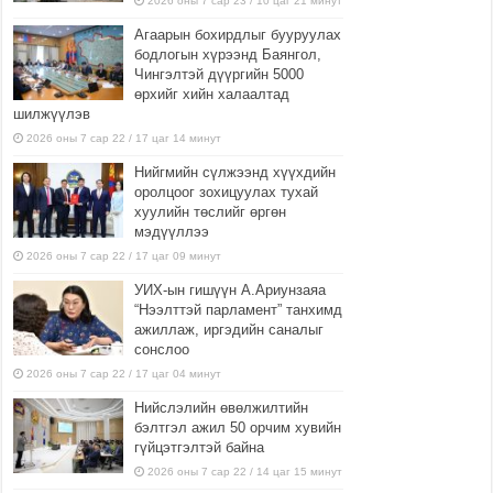
2026 оны 7 сар 23 / 10 цаг 21 минут
Агаарын бохирдлыг бууруулах
бодлогын хүрээнд Баянгол,
Чингэлтэй дүүргийн 5000
өрхийг хийн халаалтад
шилжүүлэв
2026 оны 7 сар 22 / 17 цаг 14 минут
Нийгмийн сүлжээнд хүүхдийн
оролцоог зохицуулах тухай
хуулийн төслийг өргөн
мэдүүллээ
2026 оны 7 сар 22 / 17 цаг 09 минут
УИХ-ын гишүүн А.Ариунзаяа
“Нээлттэй парламент” танхимд
ажиллаж, иргэдийн саналыг
сонслоо
2026 оны 7 сар 22 / 17 цаг 04 минут
Нийслэлийн өвөлжилтийн
бэлтгэл ажил 50 орчим хувийн
гүйцэтгэлтэй байна
2026 оны 7 сар 22 / 14 цаг 15 минут