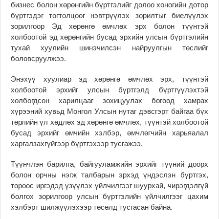
бизнес болон хөрөнгийн бүртгэлийг долоо хоногийн дотор
бүртгэдэг тогтолцоог нэвтрүүлэх зорилтыг биелүүлэх
зорилгоор Эд хөрөнгө өмчлөх эрх болон түүнтэй
холбоотой эд хөрөнгийн бусад эрхийн улсын бүртгэлийн
тухай хуулийн шинэчилсэн найруулгын төслийг
боловсруулжээ.
Энэхүү хуулиар эд хөрөнгө өмчлөх эрх, түүнтэй
холбоотой эрхийг улсын бүртгэлд бүртгүүлэхтэй
холбогдсон харилцааг зохицуулах бөгөөд хамрах
хүрээний хувьд Монгол Улсын нутаг дэвсгэрт байгаа бүх
төрлийн үл хөдлөх эд хөрөнгө өмчлөх, түүнтэй холбоотой
бусад эрхийг өмчийн хэлбэр, өмчлөгчийн харьяалал
харгалзахгүйгээр бүртгэхээр тусгажээ.
Түүнчлэн барилга, байгууламжийн эрхийг түүний доорх
болон орчны нэгж талбарын эрхэд үндэслэн бүртгэх,
төрөөс иргэдэд үзүүлэх үйлчилгээг шуурхай, чирэгдэлгүй
болгох зорилгоор улсын бүртгэлийн үйлчилгээг цахим
хэлбэрт шилжүүлэхээр төсөлд тусгасан байна.