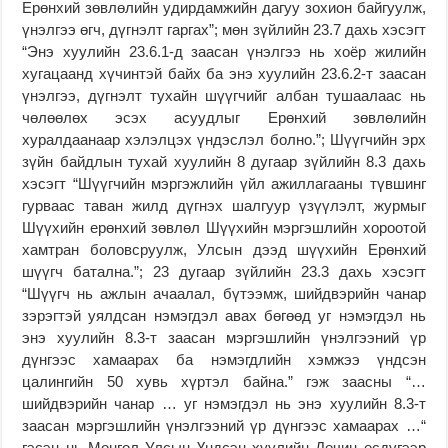
Ерөнхий зөвлөлийн удирдамжийн дагуу зохион байгуулж,
үнэлгээ өгч, дүгнэлт гаргах”; мөн зүйлийн 23.7 дахь хэсэгт
“Энэ хуулийн 23.6.1-д заасан үнэлгээ нь хоёр жилийн
хугацаанд хүчинтэй байх ба энэ хуулийн 23.6.2-т заасан
үнэлгээ, дүгнэлт тухайн шүүгчийг албан тушаалаас нь
чөлөөлөх эсэх асуудлыг Ерөнхий зөвлөлийн
хуралдаанаар хэлэлцэх үндэслэл болно.”; Шүүгчийн эрх
зүйн байдлын тухай хуулийн 8 дугаар зүйлийн 8.3 дахь
хэсэгт “Шүүгчийн мэргэжлийн үйл ажиллагааны түвшинг
гурваас таван жилд дүгнэх шалгуур үзүүлэлт, журмыг
Шүүхийн ерөнхий зөвлөл Шүүхийн мэргэшлийн хороотой
хамтран боловсруулж, Улсын дээд шүүхийн Ерөнхий
шүүгч батална.”; 23 дугаар зүйлийн 23.3 дахь хэсэгт
“Шүүгч нь ажлын ачаалал, бүтээмж, шийдвэрийн чанар
зэрэгтэй уялдсан нэмэгдэл авах бөгөөд уг нэмэгдэл нь
энэ хуулийн 8.3-т заасан мэргэшлийн үнэлгээний үр
дүнгээс хамаарах ба нэмэгдлийн хэмжээ үндсэн
цалингийн 50 хувь хүртэл байна.” гэж заасны “…
шийдвэрийн чанар … уг нэмэгдэл нь энэ хуулийн 8.3-т
заасан мэргэшлийн үнэлгээний үр дүнгээс хамаарах …“
гэсэн нь Монгол Улсын Үндсэн хуулийн Дөчин есдүгээр