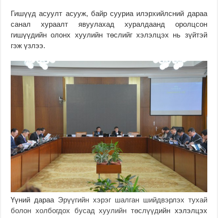
Гишүүд асуулт асууж, байр сууриа илэрхийлсний дараа
санал хураалт явуулахад хуралдаанд оролцсон
гишүүдийн олонх хуулийн төслийг хэлэлцэх нь зүйтэй
гэж үзлээ.
Үүний дараа
Эрүүгийн хэрэг шалган шийдвэрлэх тухай
болон холбогдох бусад хуулийн төслүүд
ийн хэлэлцэх