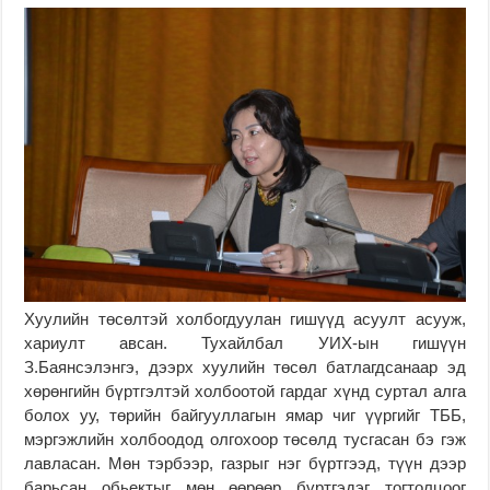
Хуулийн төсөлтэй холбогдуулан гишүүд асуулт асууж,
хариулт авсан. Тухайлбал УИХ-ын гишүүн
З.Баянсэлэнгэ, дээрх хуулийн төсөл батлагдсанаар эд
хөрөнгийн бүртгэлтэй холбоотой гардаг хүнд суртал алга
болох уу, төрийн байгууллагын ямар чиг үүргийг ТББ,
мэргэжлийн холбоодод олгохоор төсөлд тусгасан бэ гэж
лавласан. Мөн тэрбээр, газрыг нэг бүртгээд, түүн дээр
барьсан обьектыг мөн өөрөөр бүртгэдэг тогтолцоог