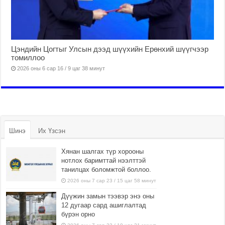
Цэндийн Цогтыг Улсын дээд шүүхийн Ерөнхий шүүгчээр
томиллоо
2026 оны 6 сар 16 / 9 цаг 38 минут
Шинэ
Их Үзсэн
Хянан шалгах түр хорооны
нотлох баримттай нээлттэй
танилцах боломжтой боллоо.
2026 оны 7 сар 23 / 15 цаг 58 минут
Дүүжин замын тээвэр энэ оны
12 дугаар сард ашиглалтад
бүрэн орно