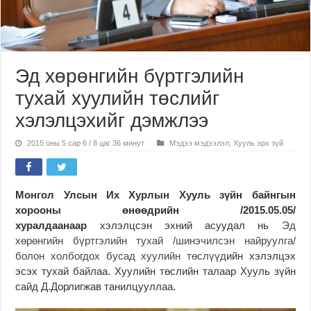
Эд хөрөнгийн бүртгэлийн
тухай хуулийн төслийг
хэлэлцэхийг дэмжлээ
2015 оны 5 сар 6 / 8 цаг 36 минут
Мэдээ мэдээлэл
,
Хууль эрх зүй
Монгол Улсын Их Хурлын
Хууль зүйн байнгын
хорооны
өнөөдрийн /2015.05.05/
хуралдаан
аар
хэлэлцсэн эхний асуудал нь
Эд
хөрөнгийн бүртгэлийн тухай /шинэчилсэн найруулга/
болон холбогдох бусад хуулийн төслүүд
ийн хэлэлцэх
эсэх тухай байлаа. Хуулийн төслийн талаар Хууль зүйн
сайд Д.Дорлигжав танилцууллаа.