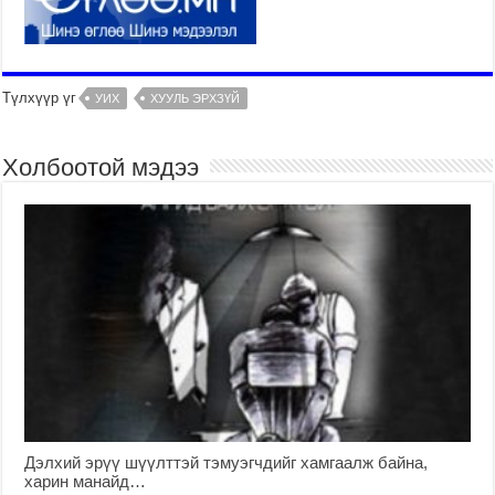
Түлхүүр үг
УИХ
ХУУЛЬ ЭРХЗҮЙ
Холбоотой мэдээ
Дэлхий эрүү шүүлттэй тэмуэгчдийг хамгаалж байна,
харин манайд…