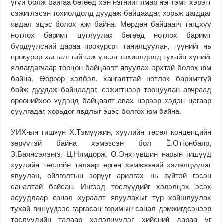
үгүй болж байгаа бөгөөд хэн нэгнийг ямар нэг гэмт хэрэгт
сэжиглэсэн тохиолдолд дуудаж байцаадаг, хорьж цагддаг
явдал эцэс болох юм байна. Мөрдөн байцаагч гагцхүү
нотлох баримт цуглуулах бөгөөд нотлох баримт
бүрдүүлсний дараа прокурорт танилцуулан, түүнийг нь
прокурор хангалттай гэж үзсэн тохиолдолд тухайн хүнийг
яллагдагчаар тооцон байцаалт явуулах эрхтэй болох юм
байна. Өөрөөр хэлбэл, хангалттай нотлох баримтгүй
байж дуудаж байцаадаг, сэжигтнээр тооцуулан авчраад
өрөөнийхөө үүдэнд байцаалт авах нэрээр хэдэн цагаар
суулгадаг, хорьдог явдлыг эцэс болгох юм байна.
УИХ-ын гишүүн Х.Тэмүүжин, хуулийн төсөл концепцийн
зөрүүтэй байна хэмээсэн бол Ё.Отгонбаяр,
З.Баянсэлэнгэ, Ц.Нямдорж, Ө.Энхтүвшин нарын гишүүд
хуулийн төслийн талаар өргөн хэмжээний хэлэлцүүлэг
явуулан, ойлголтын зөрүүг арилгах нь зүйтэй гэсэн
саналтай байсан. Ингээд төслүүдийг хэлэлцэх эсэх
асуудлаар санал хураалт явуулахыг түр хойшлуулах
тухай гишүүдээс гаргасан горимын санал дэмжигдсэнээр
төслүүдийн талаар хэлэлцүүлэг хийсний дараа уг