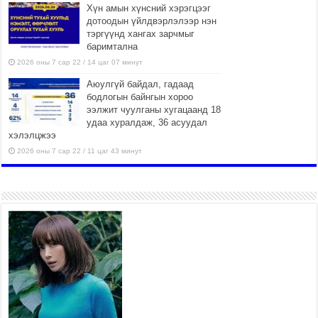
Хүн амын хүнсний хэрэгцээг
дотоодын үйлдвэрлэлээр нэн
тэргүүнд хангах зарчмыг
баримтална
2026 оны 7 сар 22 / 14 цаг 07 минут
Аюулгүй байдал, гадаад
бодлогын байнгын хороо
ээлжит чуулганы хугацаанд 18
удаа хуралдаж, 36 асуудал
хэлэлцжээ
2026 оны 7 сар 22 / 11 цаг 43 минут
“4 улирлын турш үйл
ажиллагаа явуулах
боломжтой-Хүүхэд хөгжүүлэх
төв” байгуулах төсөлд төр,
хувийн хэвшлийн түншлэлийн хүрээнд хамтран
ажиллахыг урьж байна
2026 оны 7 сар 22 / 9 цаг 28 минут
Б.Пүрэвдагва: “Урт цагаан”-ыг
залуучууд чөлөөт цагаа
өнгөрүүлдэг, жуулчид зорьж
ирдэг цэг болгоно