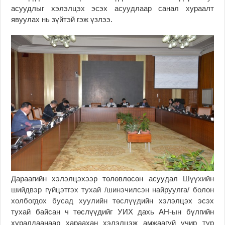
асуудлыг хэлэлцэх эсэх асуудлаар санал хураалт
явуулах нь зүйтэй гэж үзлээ.
Дараагийн хэлэлцэхээр төлөвлөсөн асуудал
Шүүхийн
шийдвэр гүйцэтгэх тухай /шинэчилсэн найруулга/ болон
холбогдох бусад хуулийн төслүүд
ийн хэлэлцэх эсэх
тухай байсан ч төслүүдийг УИХ дахь АН-ын бүлгийн
хуралдаанаар хараахан хэлэлцэж амжаагүй учир түр