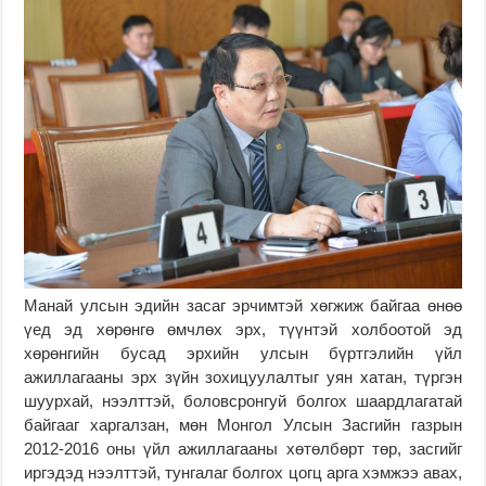
Манай улсын эдийн засаг эрчимтэй хөгжиж байгаа өнөө
үед эд хөрөнгө өмчлөх эрх, түүнтэй холбоотой эд
хөрөнгийн бусад эрхийн улсын бүртгэлийн үйл
ажиллагааны эрх зүйн зохицуулалтыг уян хатан, түргэн
шуурхай, нээлттэй, боловсронгуй болгох шаардлагатай
байгааг харгалзан, мөн Монгол Улсын Засгийн газрын
2012-2016 оны үйл ажиллагааны хөтөлбөрт төр, засгийг
иргэдэд нээлттэй, тунгалаг болгох цогц арга хэмжээ авах,