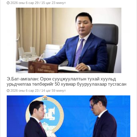
2026 оны 6 сар 29 / 15 цаг 23 минут
Э.Бат-амгалан: Орон сууцжуулалтын тухай хуульд
урьдчилгаа төлбөрийг 50 хувиар бууруулахаар тусгасан
2026 оны 6 сар 23 / 14 цаг 59 минут