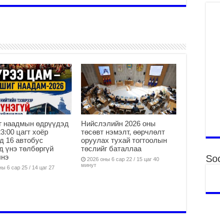
Тө
16
2
На
мэ
аж
2
Үн
2
Үе
ба
г наадмын өдрүүдэд
Нийслэлийн 2026 оны
ба
23:00 цагт хоёр
төсөвт нэмэлт, өөрчлөлт
2
д 16 автобус
оруулах тухай тогтоолын
д үнэ төлбөргүй
төслийг баталлаа
Үн
лнэ
Soc
мэ
2026 оны 6 сар 22 / 15 цаг 40
минут
ы 6 сар 25 / 14 цаг 27
2
Тө
2
Үн
на