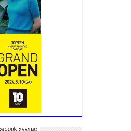
Монгол адууны үнэ цэнийг
дэлхийд сурталчлах “Дэлхийн
адууны өдөр”-т 15000 морьтон
оролцож байна
026 оны 7 сар 15 / 11 цаг 51 минут
гайн харвааны насанд хүрэгчдийн багийн
рөлд 106 багийн 848 харваач өрсөлдөж,
лдгүүд шалгарав
026 оны 7 сар 15 / 11 цаг 45 минут
дэсний их баяр наадмын сур харвааны
гналыг нийслэлийн Засаг дарга бөгөөд
аанбаатар хотын Захирагч Б.Пүрэвдагва
рдууллаа
026 оны 7 сар 15 / 11 цаг 41 минут
йслэлийн Эрүүл мэндийн газраас 45 баг
гэдэд тусламж, үйлчилгээ үзүүлж байна
026 оны 7 сар 15 / 11 цаг 30 минут
чит бөхийн барилдааны тавын даваа
гэлжилж байна
026 оны 7 сар 15 / 11 цаг 26 минут
cebook хуудас