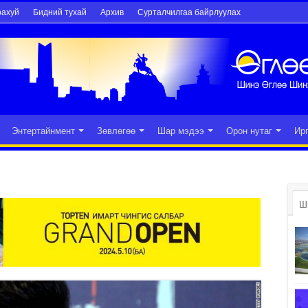
рахуй
Бидний тухай
Архив
Сурталчилгаа байрлуулах
Энтертайнмент
Зөвлөгөө
Шар мэдээ
Орон нутаг
Ир
Ш