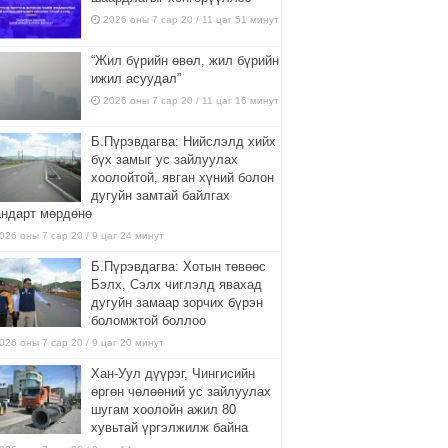
2026 оны 7 сар 20 / 11 цаг 51 минут
“Жил бүрийн өвөл, жил бүрийн
ижил асуудал”
2026 оны 7 сар 20 / 11 цаг 16 минут
Б.Пүрэвдагва: Нийслэлд хийх
бүх замыг ус зайлуулах
хоолойтой, явган хүний болон
дугуйн замтай байлгах
андарт мөрдөнө
026 оны 7 сар 20 / 9 цаг 24 минут
Б.Пүрэвдагва: Хотын төвөөс
Бэлх, Сэлх чиглэлд явахад
дугуйн замаар зорчих бүрэн
боломжтой боллоо
026 оны 7 сар 20 / 9 цаг 20 минут
Хан-Уул дүүрэг, Чингисийн
өргөн чөлөөний ус зайлуулах
шугам хоолойн ажил 80
хувьтай үргэлжилж байна