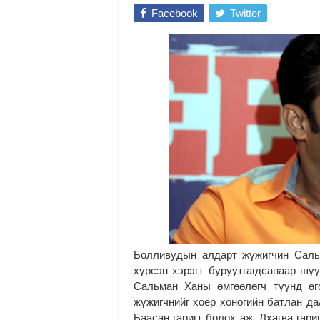
Facebook
Twitter
Болливудын алдарт жүжигчин Саль
хүрсэн хэрэгт буруутгагдсанаар шү
Сальман Ханы өмгөөлөгч түүнд өг
жүжигчнийг хоёр хоногийн батлан д
Баасан гаригт болох аж. Лхагва гари