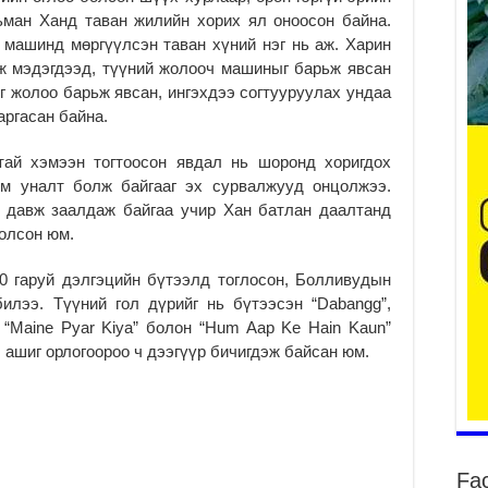
ьман Ханд таван жилийн хорих ял оноосон байна.
 машинд мөргүүлсэн таван хүний нэг нь аж. Харин
эж мэдэгдээд, түүний жолооч машиныг барьж явсан
2
г жолоо барьж явсан, ингэхдээ согтууруулах ундаа
аргасан байна.
Ша
тө
тай хэмээн тогтоосон явдал нь шоронд хоригдох
ши
м уналт болж байгааг эх сурвалжууд онцолжээ.
2
 давж заалдаж байгаа учир Хан батлан даалтанд
Үн
болсон юм.
ша
Ул
га
0 гаруй дэлгэцийн бүтээлд тоглосон, Болливудын
илээ. Түүний гол дүрийг нь бүтээсэн “Dabangg”,
2
”, “Maine Pyar Kiya” болон “Hum Aap Ke Hain Kaun”
Ни
, ашиг орлогоороо ч дээгүүр бичигдэж байсан юм.
ир
2
Хү
үр
2
Fa