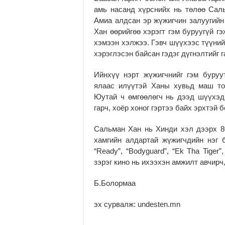
амь насанд хүрснийх нь төлөө Сал
Амиа алдсан эр жүжигчин залуугийн
Хан өөрийгөө хэрэгт гэм буруугүй г
хэмээн хэлжээ. Гэвч шүүхээс түүний
хэрэглэсэн байсан гэдэг дүгнэлтийг г
Ийнхүү нэрт жүжигчнийг гэм буруу
ялаас илүүтэй Ханы хувьд маш то
Юутай ч өмгөөлөгч нь дээд шүүхэд
гарч, хоёр хоног гэртээ байх эрхтэй 
Сальман Хан нь Хинди хэл дээрх 8
хамгийн алдартай жүжигчдийн нэг б
“Ready”, “Bodyguard”, “Ek Tha Tiger
зэрэг кино нь ихээхэн амжилт авчирч
Б.Болормаа
эх сурвалж: undesten.mn