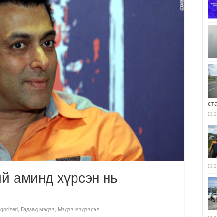
ст
2
2
й аминд хүрсэн нь
gorized
,
Гадаад мэдээ
,
Мэдээ мэдээлэл