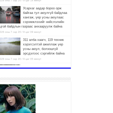
026 оны 7 сар 20 / 9 цаг 14 минут
Усархаг аадар бороо орж
байгаа тул аюулгүй байдлаа
хангаж, үер усны аюулаас
сэрэмжлэхийг нийслэлийн
цгой байдлын газраас анхааруулж байна
026 оны 7 сар 20 / 9 цаг 09 минут
311 алба хаагч, 119 техник
хэрэгсэлтэй ажиллаж үер
усны аюул, болзошгүй
эрсдэлээс сэргийлж байна
026 оны 7 сар 20 / 9 цаг 05 минут
Аяллаа зөв төлөвлөхийг
иргэдэд зөвлөж байна
2026 оны 7 сар 16 / 11 цаг 50 минут
Үер усны болзошгүй аюулаас
сэргийлж, холбогдох
байгууллагууд өндөржүүлсэн
бэлэн байдалд ажиллаж байна
026 оны 7 сар 15 / 13 цаг 06 минут