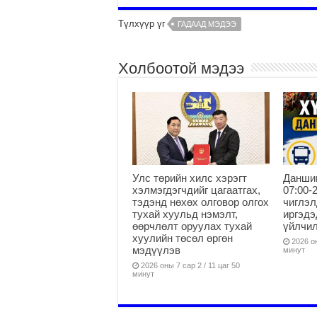
Түлхүүр үг
ГАДААД МЭДЭЭ
Холбоотой мэдээ
Улс төрийн хилс хэрэгт
Данши
хэлмэгдэгчдийг цагаатгах,
07:00-
тэдэнд нөхөх олговор олгох
чиглэл
тухай хуульд нэмэлт,
иргэдэ
өөрчлөлт оруулах тухай
үйлчи
хуулийн төсөл өргөн
2026 он
мэдүүлэв
минут
2026 оны 7 сар 2 / 11 цаг 50
минут