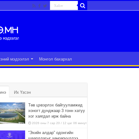
гэний мэдээлэл
Монгол бахархал
инэ
Их Үзсэн
Төв цэвэрлэх байгууламжид
хоногт дунджаар 3 тонн хатуу
хог хаягдал ирж байна
2026 оны 7 сар 20 / 12 цаг 06 минут
“Эхийн алдар” одонгийн
шаардлагыг хөнгөрүүллээ