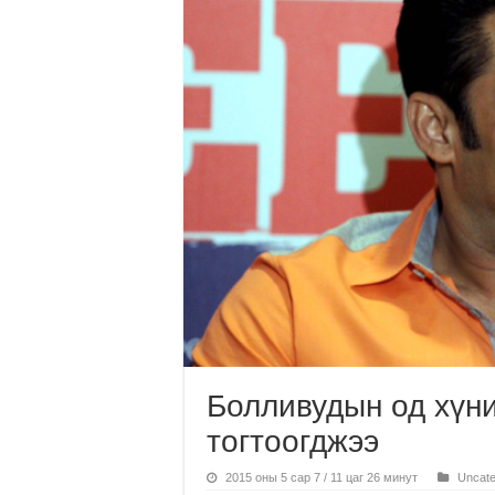
Болливудын од хүни
тогтоогджээ
2015 оны 5 сар 7 / 11 цаг 26 минут
Uncate