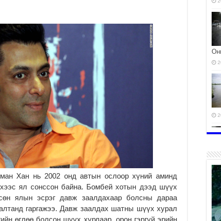
2
Он
2
2
ман Хан нь 2002 онд автын ослоор хүний аминд
үхээс ял сонссон байна. Бомбей хотын дээд шүүх
сөн ялын эсрэг давж заалдахаар болсны дараа
аалтанд гаргажээ. Давж заалдах шатны шүүх хурал
2
гийн өглөө болсон шүүх хурлаар, орон гэргүй эрийн